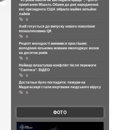
"65 років ніколи не виглядали краще", - фото-
привітання Мішель Обами до дня народження
екс-президента США зібрало майже мільйон
лайків
0
Audi готується до випуску нового покоління
позашляховика Q8
0
Рецепт молодості виявився простішим:
володіння кількома мовами омолоджує мозок
на десяток років
0
Неймар влаштував конфлікт після перемоги
"Сантоса". ВІДЕО
0
Достатньо було погладити: лемури на
Мадагаскарі стали жертвами людського вірусу
0
ФОТО