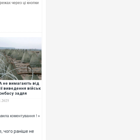
режах через ці кнопки
Росія а
торговел
ФОТО
 не вимагають від
ії виведення військ
онбасу задля
орення
2.2025
ілітаризованої
и, – FT
вила коментування ! »
Топпос
підоз
, чого раніше не