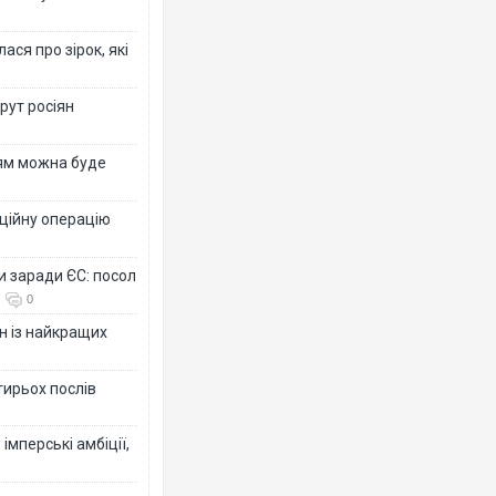
ся про зірок, які
рут росіян
рям можна буде
ційну операцію
и заради ЄС: посол
0
н із найкращих
тирьох послів
імперські амбіції,