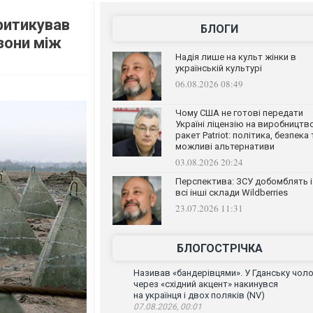
ритикував
БЛОГИ
зони між
Надія лише на культ жінки в
українській культурі
06.08.2026 08:49
Чому США не готові передати
Україні ліцензію на виробництв
ракет Patriot: політика, безпека 
можливі альтернативи
03.08.2026 20:24
Перспектива: ЗСУ добомблять і
всі інші склади Wildberries
23.07.2026 11:31
БЛОГОСТРІЧКА
Називав «бандерівцями». У Гданську чоло
через «східний акцент» накинувся
на українця і двох поляків (NV)
07.08.2026, 00:01