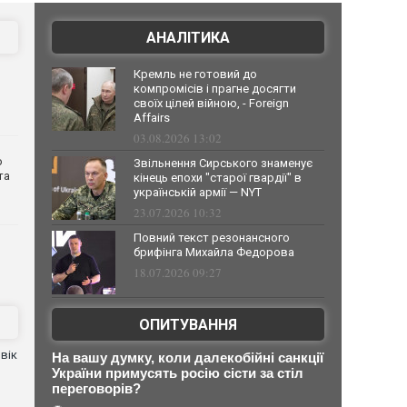
АНАЛІТИКА
Кремль не готовий до
компромісів і прагне досягти
своїх цілей війною, - Foreign
Affairs
03.08.2026 13:02
о
Звільнення Сирського знаменує
та
кінець епохи "старої гвардії" в
українській армії — NYT
23.07.2026 10:32
Повний текст резонансного
брифінга Михайла Федорова
18.07.2026 09:27
ОПИТУВАННЯ
вік
На вашу думку, коли далекобійні санкції
України примусять росію сісти за стіл
переговорів?