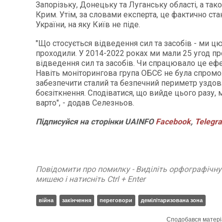
Запорізьку, Донецьку та Луганську області, а так
Крим. Утім, за словами експерта, це фактично ста
України, на яку Київ не піде.
"Що стосується відведення сил та засобів - ми цю
проходили. У 2014-2022 роках ми мали 25 угод пр
відведення сил та засобів. Чи спрацювало це ефе
Навіть моніторингова група ОБСЄ не була спром
забезпечити сталий та безпечний периметр уздовж
боєзіткнення. Сподіватися, що вийде цього разу, 
варто", - додав Селезньов.
Підписуйся на сторінки UAINFO
Facebook
,
Telegr
Повідомити про помилку - Виділіть орфографічн
мишею і натисніть Ctrl + Enter
війна
закінчення
переговори
демілітаризована зона
Сподобався матері