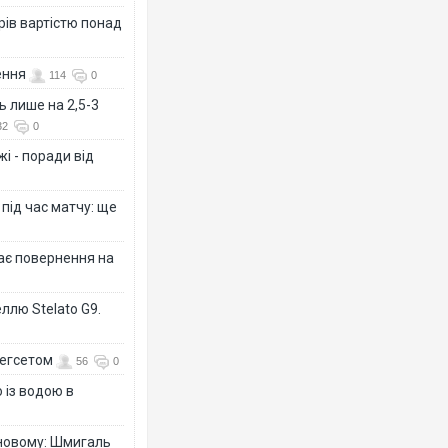
рів вартістю понад
ення
114
0
ь лише на 2,5-3
32
0
і - поради від
 під час матчу: ще
дає повернення на
ллю Stelato G9.
Гегсетом
56
0
 із водою в
-новому: Шмигаль