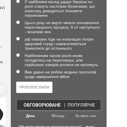
У найближчі місяці удари України по
росії стануть настільки болючими, що
NV)
агресору доведеться поновити
перемовини
Цього року не варто чекати поновлення
переговорного процесу. А от наступного
- можливо все
рф навпаки піде на ескалацію попри
здоровий глузд і намагатиметься
 —
триматися до останнього
Найближчим часом росія може
погодитись на переговори, але
я,
серйозних намірів росіяни не матимуть
Вже давно не роблю жодних прогнозів
щодо завершення війни
ОБГОВОРЮВАНЕ
|
ПОПУЛЯРНЕ
День
Місяць
За весь час