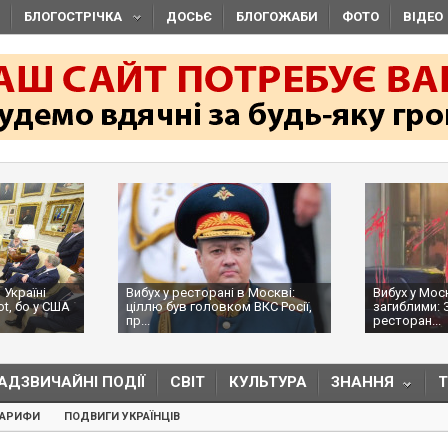
БЛОГОСТРІЧКА
ДОСЬЄ
БЛОГОЖАБИ
ФОТО
ВІДЕО
 Україні
Вибух у ресторані в Москві:
Вибух у Мос
ot, бо у США
ціллю був головком ВКС Росії,
загиблими: 
пр...
ресторан...
АДЗВИЧАЙНІ ПОДІЇ
СВІТ
КУЛЬТУРА
ЗНАННЯ
ТАРИФИ
ПОДВИГИ УКРАЇНЦІВ