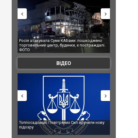
такувала Суми КАБами: пошкоджено
Українські надзвичайники врят
ьний центр, будинки, є постраждалі.
під час ліквідації масштабної лі
Франції
ВІДЕО
адовцю Повітряних Сил вручили нову
Сили оборони уразили Яросла
ру
губернатор регіону заявив пр
атаку. ВІДЕО