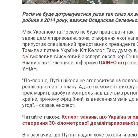
Росія не буде дотримуватися умов так само як в
робила з 2014 року, вважає Владислав Селезньо
Між Україною та Росією не буде працювати так
звана демілітаризована зона, створення якої нап
припустив спеціальний представник президента
Трампа з питань України Кіт Келлог. Таку думку в
NV
висловив військовий експерт, ексспікер Генш
Владислав Селезньов, інформує
UAINFO.org
з
по
УНІАН.
"По-перше, Путін ніколи не зголоситься на полов
реалізацію свого плану. Адже на момент виходу 
трек марить здобути контроль над шістьма регіо
країни, причому офіційний, із внесенням змін до
угод", - сказав експерт.
Читайте також:
Келлог заявив, що Україна зго
створення 30-кілометрової демілітаризованої 
Він зазначив, що Путін і надалі хоче захопити всю