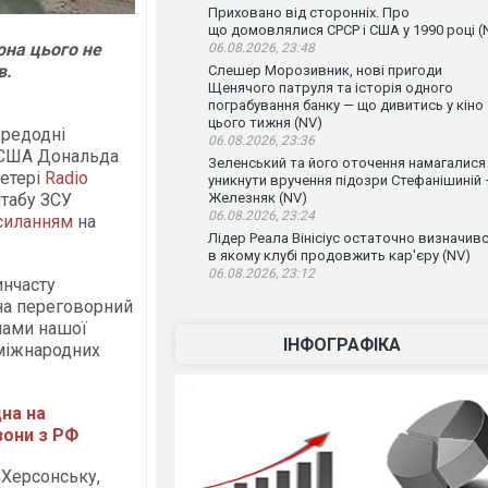
Приховано від сторонніх. Про
що домовлялися СРСР і США у 1990 році (
она цього не
06.08.2026, 23:48
в.
Слешер Морозивник, нові пригоди
Щенячого патруля та історія одного
пограбування банку — що дивитись у кіно
цього тижня (NV)
ередодні
06.08.2026, 23:36
 США Дональда
Зеленський та його оточення намагалися
 етері
Radio
уникнути вручення підозри Стефанішиній
табу ЗСУ
Железняк (NV)
06.08.2026, 23:24
силанням
на
Лідер Реала Вінісіус остаточно визначивс
в якому клубі продовжить кар'єру (NV)
06.08.2026, 23:12
инчасту
на переговорний
нами нашої
ІНФОГРАФІКА
 міжнародних
дна на
зони з РФ
 Херсонську,