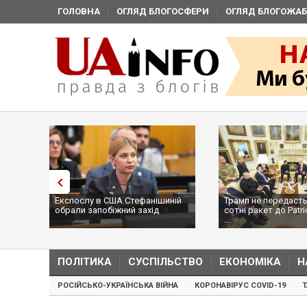
ГОЛОВНА
ОГЛЯД БЛОГОСФЕРИ
ОГЛЯД БЛОГОЖАБ
Експослу в США Стефанішиній
Трамп не передасть
обрали запобіжний захід
сотні ракет до Patri
...
ПОЛІТИКА
СУСПІЛЬСТВО
ЕКОНОМІКА
Н
РОСІЙСЬКО-УКРАЇНСЬКА ВІЙНА
КОРОНАВІРУС COVID-19