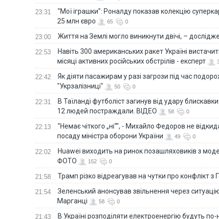
"Мої іграшки": Роналду показав колекцію суперка
23:31
25 млн євро
65
0
Життя на Землі могло виникнути двічі, – дослідж
23:00
Навіть 300 американських ракет Україні вистачит
22:53
місяці активних російських обстрілів - експерт
Як діяти пасажирам у разі загрози під час подорож
22:42
"Укрзалізниці"
50
0
В Таїланді футболіст загинув від удару блискавки
22:31
12 людей постраждали. ВІДЕО
58
0
"Немає чіткого „ні“", - Михайло Федоров не відки
22:13
посаду міністра оборони України
49
0
Huawei виходить на ринок позашляховиків з моде
22:02
ФОТО
152
0
Трамп різко відреагував на чутки про конфлікт з 
21:58
Зеленський анонсував звільнення через ситуацію
21:54
Марганці
58
0
В Україні розподіляти електроенергію будуть по
21:43