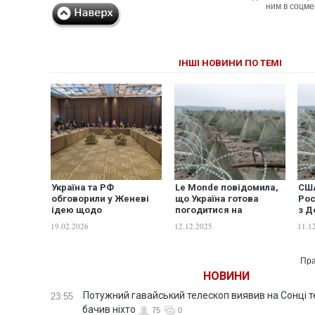
ним в соцме
ІНШІ НОВИНИ ПО ТЕМІ
Україна та РФ
Le Monde повідомила,
США
обговорили у Женеві
що Україна готова
Рос
ідею щодо
погодитися на
з Д
демілітаризованої зони
"демілітаризовану
ств
19.02.2026
12.12.2025
11.1
на Донеччині, - NYT
зону" на Донбасі: в ОП
дем
заперечують
зон
Пра
НОВИНИ
Потужний гавайський телескоп виявив на Сонці те
23:55
бачив ніхто
75
0