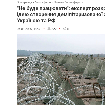
Вся правда з блогосфери
»
Новини блогосфери
»
"Не буде працювати": експерт розк
ідею створення демілітаризованої 
Україною та РФ
•
•
07.05.2025, 16:32
322
0