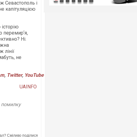
ож Севастополь і
не капітуляцією
 історію
о перемирʼя,
ктивно? Ні.
ожна
 лінії
мабуть, не
am
,
Twitter
,
YouTube
UAINFO
у помилку
ал? Сміливо поділися