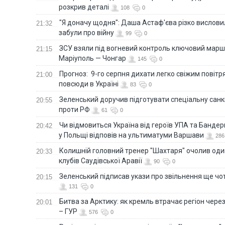
розкрив деталі
108
0
"Я доначу щодня": Даша Астаф'єва різко висловила
21:32
забули про війну
99
0
ЗСУ взяли під вогневий контроль ключовий марш
21:15
Маріуполь — Чонгар
145
0
Прогноз: 9-го серпня дихати легко свіжим повіт
21:00
повсюди в Україні
83
0
Зеленський доручив підготувати спеціальну санк
20:55
проти РФ
61
0
Чи відмовиться Україна від героїв УПА та Бандер
20:42
у Польщі відповів на ультиматуми Варшави
286
Колишній головний тренер "Шахтаря" очолив оди
20:33
клубів Саудівської Аравії
90
0
Зеленський підписав укази про звільнення ще чо
20:15
131
0
Битва за Арктику: як кремль втрачає регіон через 
20:01
– ГУР
576
0