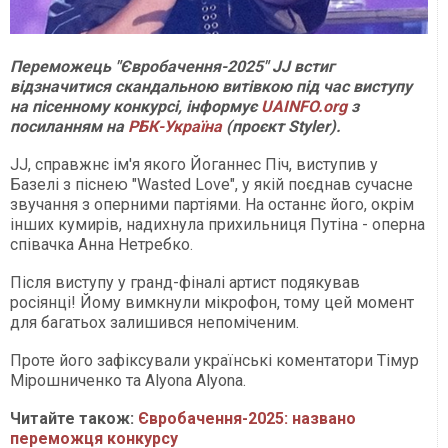
Переможець "Євробачення-2025" JJ встиг
відзначитися скандальною витівкою під час виступу
на пісенному конкурсі, інформує
UAINFO.org
з
посиланням на
РБК-Україна
(проєкт Styler).
JJ, справжнє ім'я якого Йоганнес Піч, виступив у
Базелі з піснею "Wasted Love", у якій поєднав сучасне
звучання з оперними партіями. На останнє його, окрім
інших кумирів, надихнула прихильниця Путіна - оперна
співачка Анна Нетребко.
Після виступу у гранд-фіналі артист подякував
росіянці! Йому вимкнули мікрофон, тому цей момент
для багатьох залишився непоміченим.
Проте його зафіксували українські коментатори Тімур
Мірошниченко та Alyona Alyona.
Читайте також:
Євробачення-2025: названо
переможця конкурсу