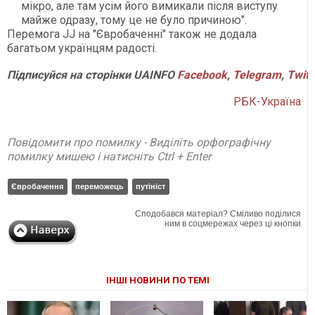
мікро, але там усім його вимикали після виступу
майже одразу, тому це не було причиною".
Перемога JJ на "Євробаченні" також не додала
багатьом українцям радості.
Підписуйся
на
сторінки
UAINFO
Facebook
,
Telegram
,
Twitt
РБК-Україна
Повідомити про помилку - Виділіть орфографічну
помилку мишею і натисніть Ctrl + Enter
Євробачення
переможець
путініст
Сподобався матеріал? Сміливо поділися
ним в соцмережах через ці кнопки
ІНШІ НОВИНИ ПО ТЕМІ