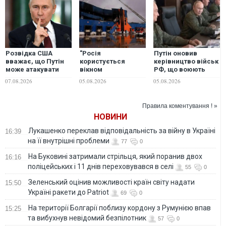
Розвідка США
"Росія
Путін оновив
вважає, що Путін
користується
керівництво військ
може атакувати
вікном
РФ, що воюють
одну з країн НАТО
можливостей", -
проти України
07.08.2026
05.08.2026
05.08.2026
вже цієї осені, -
Майкл Кларк
WSJ
заявив про
критичний дефіцит
Правила коментування ! »
протибалістичних
НОВИНИ
ракет в Україні
Лукашенко переклав відповідальність за війну в Україні
16:39
на її внутрішні проблеми
77
0
На Буковині затримали стрільця, який поранив двох
16:16
поліцейських і 11 днів переховувався в селі
55
0
Зеленський оцінив можливості країн світу надати
15:50
Україні ракети до Patriot
69
0
На території Болгарії поблизу кордону з Румунією впав
15:25
та вибухнув невідомий безпілотник
57
0