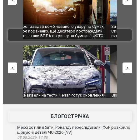
по Сумах,
За 2000 кілометрів від кордону з Україною: в
"Мої іграш
траждали
Єкатеринбурзі після атаки дронів загорівся
суперкарів
ВІДЕО
ині. ФОТО
склад Wildberries. ФОТО. ВІДЕО
оновлення
Вийшов трейлер нової екранізації легендарного
Зеленський
фільму "Афера Томаса Крауна"
перемовин
БЛОГОСТРІЧКА
Мессі хотіли вбити, Роналду переслідували: ФБР розкрило
шокуючі деталі ЧС-2026 (NV)
08.08.2026, 17:30