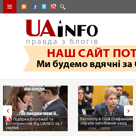
Експослу в США Стефанішині
Підбірка блогожаб та
обрали запобіжний захід
фотоприколів від UAINFO за 7
серпня