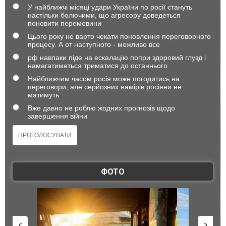
У найближчі місяці удари України по росії стануть
настільки болючими, що агресору доведеться
поновити перемовини
Цього року не варто чекати поновлення переговорного
процесу. А от наступного - можливо все
рф навпаки піде на ескалацію попри здоровий глузд і
намагатиметься триматися до останнього
Найближчим часом росія може погодитись на
переговори, але серйозних намірів росіяни не
матимуть
Вже давно не роблю жодних прогнозів щодо
завершення війни
ФОТО