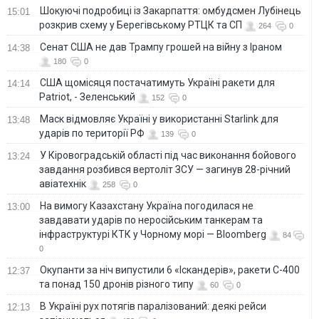
Шокуючі подробиці із Закарпаття: омбудсмен Лубінець
15:01
розкрив схему у Берегівському РТЦК та СП
264
0
Сенат США не дав Трампу грошей на війну з Іраном
14:38
180
0
США щомісяця постачатимуть Україні ракети для
14:14
Patriot, - Зеленський
152
0
Маск відмовляє Україні у використанні Starlink для
13:48
ударів по території РФ
139
0
У Кіровоградській області під час виконання бойового
13:24
завдання розбився вертоліт ЗСУ — загинув 28-річний
авіатехнік
258
0
На вимогу Казахстану Україна погодилася не
13:00
завдавати ударів по неросійським танкерам та
інфраструктурі КТК у Чорному морі — Bloomberg
84
0
Окупанти за ніч випустили 6 «Іскандерів», ракети С-400
12:37
та понад 150 дронів різного типу
60
0
В Україні рух потягів паралізований: деякі рейси
12:13