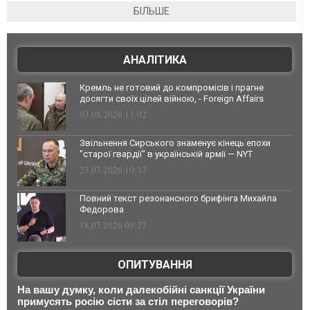
БІЛЬШЕ
АНАЛІТИКА
Кремль не готовий до компромісів і прагне
досягти своїх цілей війною, - Foreign Affairs
03.08.2026 13:02
Звільнення Сирського знаменує кінець епохи
"старої гвардії" в українській армії — NYT
23.07.2026 10:32
Повний текст резонансного брифінга Михайла
Федорова
18.07.2026 09:27
ОПИТУВАННЯ
На вашу думку, коли далекобійні санкції України
примусять росію сісти за стіл переговорів?