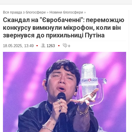
Вся правда з блогосфери
»
Новини блогосфери
»
Скандал на "Євробаченні": переможцю
конкурсу вимкнули мікрофон, коли він
звернувся до прихильниці Путіна
•
•
18.05.2025, 13:49
1263
0