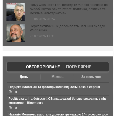
Чому США не готові передати Україні ліцензію на
виробництво ракет Patriot: політика, безпека та
можливі альтернативи
03.08.2026 20:24
Перспектива: ЗСУ добомблять і всі інші склади
Wildberries
23.07.2026 11:31
ОБГОВОРЮВАНЕ
|
ПОПУЛЯРНЕ
День
Місяць
За весь час
Підбірка блогожаб та фотоприколів від UAINFO за 7 серпня
0
Російська еліта боїться ФСБ, яка дедалі більше виходить з-під
контролю, - Bloomberg
0
Наталія Могилевська стала другою тренеркою 14-го сезону шоу