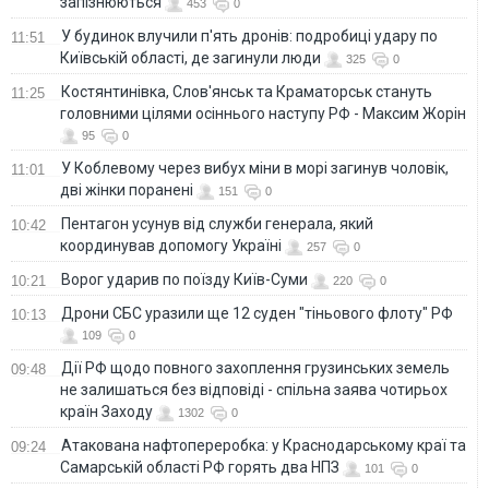
запізнюються
453
0
У будинок влучили п'ять дронів: подробиці удару по
11:51
Київській області, де загинули люди
325
0
Костянтинівка, Слов'янськ та Краматорськ стануть
11:25
головними цілями осіннього наступу РФ - Максим Жорін
95
0
У Коблевому через вибух міни в морі загинув чоловік,
11:01
дві жінки поранені
151
0
Пентагон усунув від служби генерала, який
10:42
координував допомогу Україні
257
0
Ворог ударив по поїзду Київ-Суми
10:21
220
0
Дрони СБС уразили ще 12 суден "тіньового флоту" РФ
10:13
109
0
Дії РФ щодо повного захоплення грузинських земель
09:48
не залишаться без відповіді - спільна заява чотирьох
країн Заходу
1302
0
Атакована нафтопереробка: у Краснодарському краї та
09:24
Самарській області РФ горять два НПЗ
101
0