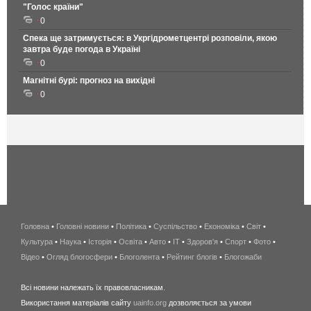
"Голос країни"
0
Спека ще затримується: в Укргідрометцентрі розповіли, якою
завтра буде погода в Україні
0
Магнітні бурі: прогноз на вихідні
0
Головна
•
Головні новини
•
Політика
•
Суспільство
•
Економіка
беспроводной
•
Світ
•
Культура
•
Наука
•
Історія
•
Освіта
•
Авто
•
IT
•
Здоров'я
интернет
•
Спорт
•
Фото
•
Відео
•
Огляд блогосфери
•
Блоголента
•
Рейтинг блогів
киев
•
Блогожаби
и
Всі новини належать їх правовласникам.
область
Використання матеріалів сайту
uainfo.org
дозволяється за умови
wimax