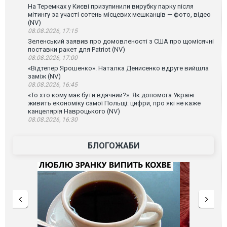
На Теремках у Києві призупинили вирубку парку після
мітингу за участі сотень місцевих мешканців — фото, відео
(NV)
08.08.2026, 17:15
Зеленський заявив про домовленості з США про щомісячні
поставки ракет для Patriot (NV)
08.08.2026, 17:00
«Відтепер Ярошенко». Наталка Денисенко вдруге вийшла
заміж (NV)
08.08.2026, 16:45
«То хто кому має бути вдячний?». Як допомога Україні
живить економіку самої Польщі: цифри, про які не каже
канцелярія Навроцького (NV)
08.08.2026, 16:30
БЛОГОЖАБИ