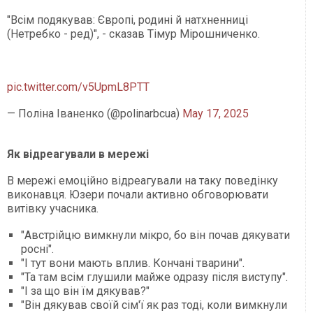
"Всім подякував: Європі, родині й натхненниці
(Нетребко - ред)", - сказав Тімур Мірошниченко.
pic.twitter.com/v5UpmL8PTT
— Поліна Іваненко (@polinarbcua)
May 17, 2025
Як відреагували в мережі
В мережі емоційно відреагували на таку поведінку
виконавця. Юзери почали активно обговорювати
витівку учасника.
"Австрійцю вимкнули мікро, бо він почав дякувати
росні".
"І тут вони мають вплив. Кончані тварини".
"Та там всім глушили майже одразу після виступу".
"І за що він їм дякував?"
"Він дякував своїй сім'ї як раз тоді, коли вимкнули