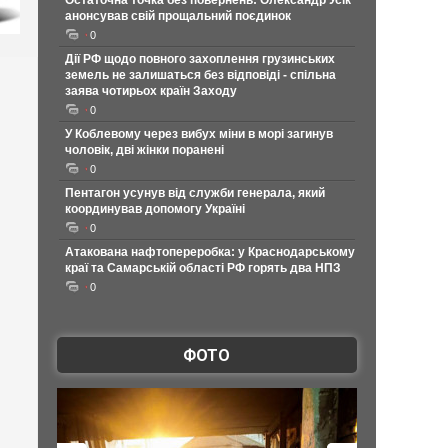
Остаточна точка без повернень: Олександр Усік
анонсував свій прощальний поєдинок
0
Дії РФ щодо повного захоплення грузинських
земель не залишаться без відповіді - спільна
заява чотирьох країн Заходу
0
У Коблевому через вибух міни в морі загинув
чоловік, дві жінки поранені
0
Пентагон усунув від служби генерала, який
координував допомогу Україні
0
Атакована нафтопереробка: у Краснодарському
краї та Самарській області РФ горять два НПЗ
0
ФОТО