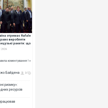
аїна отримає Rafale
право виробляти
нцузькі ракети: що
вив Макрон
7.2026
вила коментування ! »
 Джо Байдена
3
ні ризику»:
одних ресурсів
 працював