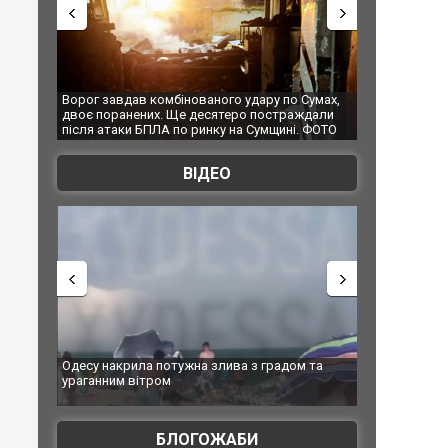
 Сумах,
За 2000 кілометрів від кордону з Україною: в
"Мої іграшки"
ждали
Єкатеринбурзі після атаки дронів загорівся
суперкарів в
. ФОТО
склад Wildberries. ФОТО. ВІДЕО
ВІДЕО
м та
Вже вивели на тести: Ferrari готує оновлення
Вийшов трейл
позашляховика Purosangue. ВІДЕО
фільму "Афер
БЛОГОЖАБИ