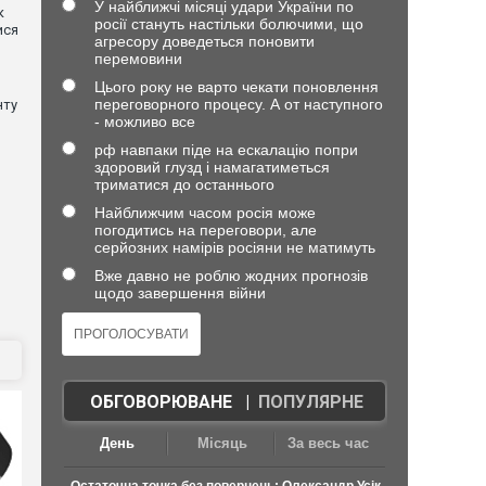
У найближчі місяці удари України по
к
росії стануть настільки болючими, що
ися
агресору доведеться поновити
перемовини
Цього року не варто чекати поновлення
переговорного процесу. А от наступного
нту
- можливо все
рф навпаки піде на ескалацію попри
здоровий глузд і намагатиметься
триматися до останнього
Найближчим часом росія може
погодитись на переговори, але
серйозних намірів росіяни не матимуть
Вже давно не роблю жодних прогнозів
щодо завершення війни
ОБГОВОРЮВАНЕ
|
ПОПУЛЯРНЕ
День
Місяць
За весь час