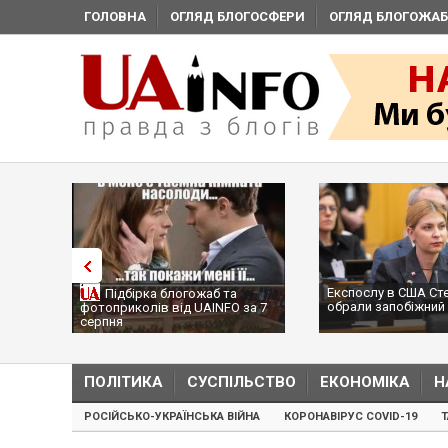
ГОЛОВНА
ОГЛЯД БЛОГОСФЕРИ
ОГЛЯД БЛОГОЖАБ
Експослу в США Ст
Підбірка блогожаб та
обрали запобіжний 
фотоприколів від UAINFO за 7
серпня
ПОЛІТИКА
СУСПІЛЬСТВО
ЕКОНОМІКА
Н
РОСІЙСЬКО-УКРАЇНСЬКА ВІЙНА
КОРОНАВІРУС COVID-19