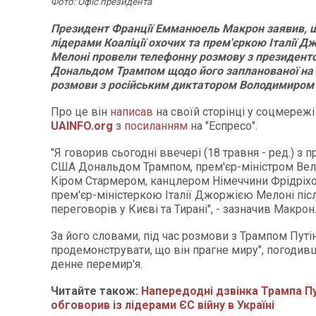
Фото: Офіс президента
Президент Франції Емманюель Макрон заявив, щ
лідерами Коаліції охочих та прем'єркою Італії
Мелоні провели телефонну розмову з президен
Дональдом Трампом щодо його запланованої на 
розмови з російським диктатором Володимиром 
Про це він
написав
на своїй сторінці у соцмережі
UAINFO.org
з
посиланням
на "Еспресо".
"Я говорив сьогодні ввечері (18 травня - ред.) з
США Дональдом Трампом, прем'єр-міністром Вели
Кіром Стармером, канцлером Німеччини Фрідріх
прем'єр-міністеркою Італії Джоржією Мелоні піс
переговорів у Києві та Тирані", - зазначив Макрон
За його словами, під час розмови з Трампом Путі
продемонструвати, що він прагне миру", погодив
денне перемир'я.
Читайте також:
Напередодні дзвінка Трампа Пу
обговорив із лідерами ЄС війну в Україні