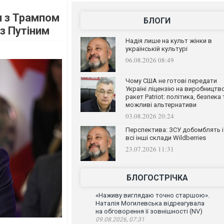
и з Трампом
БЛОГИ
з Путіним
Надія лише на культ жінки в
українській культурі
06.08.2026 08:49
Чому США не готові передати
Україні ліцензію на виробництв
ракет Patriot: політика, безпека 
можливі альтернативи
03.08.2026 20:24
Перспектива: ЗСУ добомблять і
всі інші склади Wildberries
23.07.2026 11:31
БЛОГОСТРІЧКА
«Наживу виглядаю точно старшою».
Наталія Могилевська відреагувала
на обговорення її зовнішності (NV)
09.08.2026, 07:31