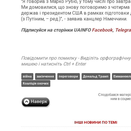
"Я говорив з Марко Рубіо, у тому числі про завтр
Ми домовилися, що знову поговоримо з чотирма
держав і президентом США в рамках підготовки 
(з Путіним, – ред.)", - заявив канцлер Німеччини.
Підписуйся
на
сторінки
UAINFO
Facebook
,
Telegr
Повідомити про помилку - Виділіть орфографічн
мишею і натисніть Ctrl + Enter
війна
закінчення
переговори
Дональд Трамп
Емманюел
Коаліція охочих
Сподобався матері
ним в соцме
ІНШІ НОВИНИ ПО ТЕМІ