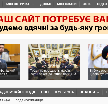
БЛОГОСТРІЧКА
ДОСЬЄ
БЛОГОЖАБИ
ФОТО
ВІДЕО
ефанішиній
Трамп не передасть Україні
Вибух у рес
захід
сотні ракет до Patriot, бо у США
ціллю був г
...
пр...
АДЗВИЧАЙНІ ПОДІЇ
СВІТ
КУЛЬТУРА
ЗНАННЯ
ТАРИФИ
ПОДВИГИ УКРАЇНЦІВ