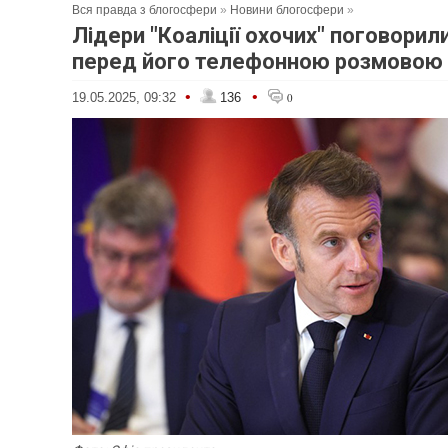
Вся правда з блогосфери
»
Новини блогосфери
»
Лідери "Коаліції охочих" поговорил
перед його телефонною розмовою 
•
•
19.05.2025, 09:32
136
0