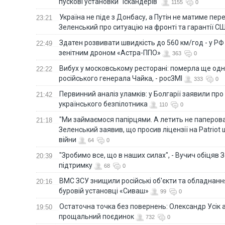
пускові установки "Іскандерів"
1155
0
Україна не піде з Донбасу, а Путін не матиме пер
23:21
Зеленський про ситуацію на фронті та гарантії С
Здатен розвивати швидкість до 560 км/год - у Р
22:49
зенітним дроном «Астра-ППО»
363
0
Вибух у московському ресторані: померла ще од
22:22
російського генерала Чайка, - росЗМІ
333
0
Первинний аналіз уламків: у Болгарії заявили про
21:42
українського безпілотника
110
0
"Ми займаємося папірцями. А летить не паперова 
21:18
Зеленський заявив, що просив ліцензії на Patriot 
війни
64
0
"Зробимо все, що в наших силах", - Вучич обіцяв
20:39
підтримку
68
0
ВМС ЗСУ знищили російські об'єкти та обладнанн
20:16
буровій установці «Сиваш»
99
0
Остаточна точка без повернень: Олександр Усік 
19:50
прощальний поєдинок
732
0