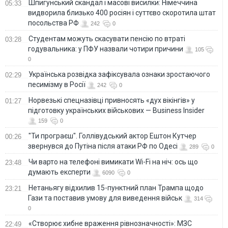
Шпигунський скандал і масові висилки: Німеччина
05:33
видворила близько 400 росіян і суттєво скоротила штат
посольства РФ
242
0
Студентам можуть скасувати пенсію по втраті
03:28
годувальника: у ПФУ назвали чотири причини
105
0
Українська розвідка зафіксувала ознаки зростаючого
02:29
песимізму в Росії
242
0
Норвезькі спецназівці привносять «дух вікінгів» у
01:27
підготовку українських військових — Business Insider
159
0
"Ти програєш". Голлівудський актор Ештон Кутчер
00:26
звернувся до Путіна після атаки РФ по Одесі
289
0
Чи варто на телефонi вимикати Wi-Fi на ніч: ось що
23:48
думають експерти
6090
0
Нетаньягу відхилив 15-пунктний план Трампа щодо
23:21
Гази та поставив умову для виведення військ
314
0
«Створює хибне враження рівнозначності»: МЗС
22:49