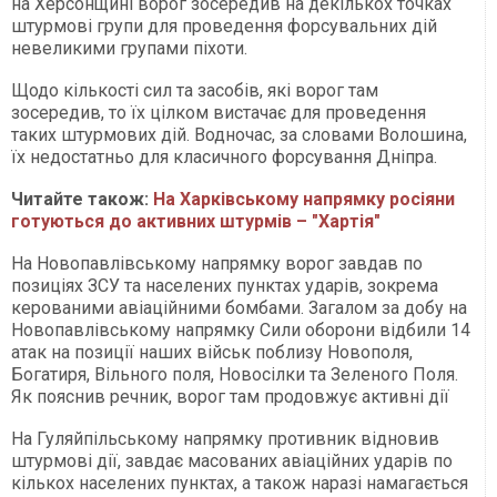
на Херсонщині ворог зосередив на декількох точках
штурмові групи для проведення форсувальних дій
невеликими групами піхоти.
Щодо кількості сил та засобів, які ворог там
зосередив, то їх цілком вистачає для проведення
таких штурмових дій. Водночас, за словами Волошина,
їх недостатньо для класичного форсування Дніпра.
Читайте також:
На Харківському напрямку росіяни
готуються до активних штурмів – "Хартія"
На Новопавлівському напрямку ворог завдав по
позиціях ЗСУ та населених пунктах ударів, зокрема
керованими авіаційними бомбами. Загалом за добу на
Новопавлівському напрямку Сили оборони відбили 14
атак на позиції наших військ поблизу Новополя,
Богатиря, Вільного поля, Новосілки та Зеленого Поля.
Як пояснив речник, ворог там продовжує активні дії
На Гуляйпільському напрямку противник відновив
штурмові дії, завдає масованих авіаційних ударів по
кількох населених пунктах, а також наразі намагається