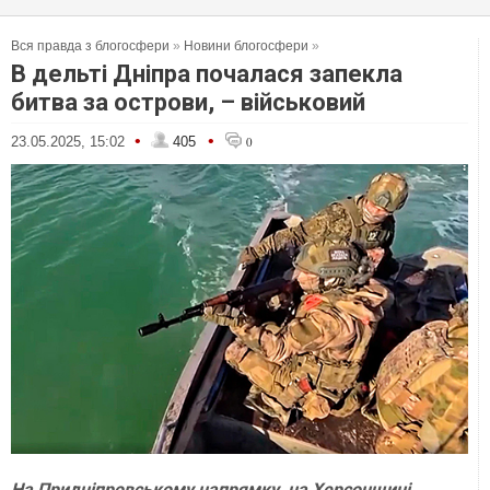
Вся правда з блогосфери
»
Новини блогосфери
»
В дельті Дніпра почалася запекла
битва за острови, – військовий
•
•
23.05.2025, 15:02
405
0
На Придніпровському напрямку, на Херсонщині,