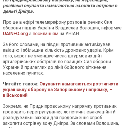
російські окупанти намагаються захопити острови в
дельті Дніпра.
Про це в ефірі телемарафону розповів речник Сил
оборони півдня України Владислав Волошин, інформує
UAINFO.org
з
посиланням
на УНІАН.
За його словами, на півдні противник активізував
авіацію і збільшив кількість дронових ударів. Крім
того, ворог не зменшує числа штурмових дій і
артилерійських обстрілів по позиціях Сил оборони
України й прилеглих до лінії бойового зіткнення
населених пунктах.
Читайте також:
Окупанти намагаються розтягнути
українську оборону на Запорізькому напрямку, –
військовий
Зокрема, на Придніпровському напрямку противник
проводить перегрупування, логістичні, евакуаційні й
розвідувальні заходи для продовження спроб
захопити острівну зону Дніпра. За словами Волошина,