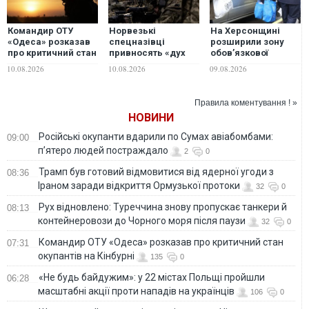
Командир ОТУ
Норвезькі
На Херсонщині
«Одеса» розказав
спецназівці
розширили зону
про критичний стан
привносять «дух
обов’язкової
окупантів на
вікінгів» у
евакуації через
10.08.2026
10.08.2026
09.08.2026
Кінбурні
підготовку
російський терор
українських
військових —
Правила коментування ! »
Business Insider
НОВИНИ
Російські окупанти вдарили по Сумах авіабомбами:
09:00
п’ятеро людей постраждало
2
0
Трамп був готовий відмовитися від ядерної угоди з
08:36
Іраном заради відкриття Ормузької протоки
32
0
Рух відновлено: Туреччина знову пропускає танкери й
08:13
контейнеровози до Чорного моря після паузи
32
0
Командир ОТУ «Одеса» розказав про критичний стан
07:31
окупантів на Кінбурні
135
0
«Не будь байдужим»: у 22 містах Польщі пройшли
06:28
масштабні акції проти нападів на українців
106
0