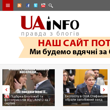
Експослу в США Стефанішині
Підбірка блогожаб та
обрали запобіжний захід
фотоприколів від UAINFO за 7
серпня