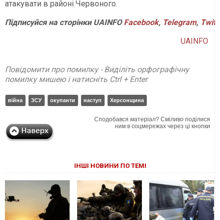
атакувати в районі Червоного.
Підписуйся
на
сторінки
UAINFO
Facebook
,
Telegram
,
Twitt
UAINFO
Повідомити про помилку - Виділіть орфографічну
помилку мишею і натисніть Ctrl + Enter
війна
ЗСУ
окупанти
наступ
Херсонщина
Сподобався матеріал? Сміливо поділися
ним в соцмережах через ці кнопки
ІНШІ НОВИНИ ПО ТЕМІ