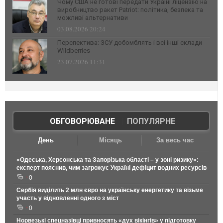
Чому США не готові передати Україні ліцензію на
виробництво ракет Patriot: політика, безпека та
можливі альтернативи
03.08.2026 20:24
Перспектива: ЗСУ добомблять і всі інші склади
Wildberries
23.07.2026 11:31
ОБГОВОРЮВАНЕ
|
ПОПУЛЯРНЕ
День
Місяць
За весь час
«Одеська, Херсонська та Запорізька області – у зоні ризику»:
експерт пояснив, чим загрожує Україні дефіцит водних ресурсів
0
Сербія виділить 2 млн євро на українську енергетику та візьме
участь у відновленні одного з міст
0
Норвезькі спецназівці привносять «дух вікінгів» у підготовку