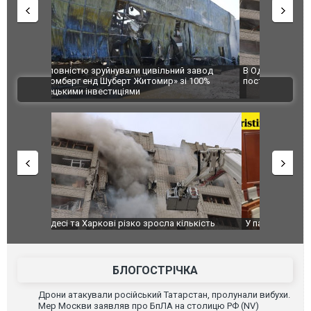
 завод
В Одесі та Харкові різко зросла кількість
Ворог завд
 100%
постраждалих від обстрілу РФ
двоє пора
ВІДЕО
після атак
ькість
У парламенті Косово прем'єра закидали яйцями
Приїхав за
до українс
зіркового 
БЛОГОСТРІЧКА
Дрони атакували російський Татарстан, пролунали вибухи.
Мер Москви заявляв про БпЛА на столицю РФ (NV)