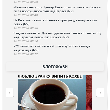
10.08.2026, 09:00
«Помилки не було». Тренер Динамо заступився за Суркіса
після пропущеного гола від Вереса (NV)
10.08.2026, 08:48
На Київщині сталася пожежа в притулку, загинули вісім
собак (NV)
10.08.2026, 08:36
Завдяки пенальті. Динамо драматично вирвало перемогу
над Вересом, попри ляп Суркіса (NV)
10.08.2026, 08:24
У 22 польських містах пройшли акції проти нападів
на українців (NV)
10.08.2026, 08:12
БЛОГОЖАБИ