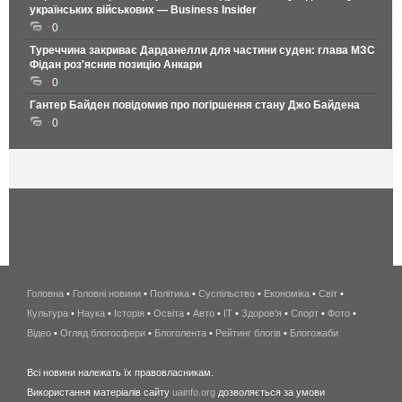
українських військових — Business Insider
0
Туреччина закриває Дарданелли для частини суден: глава МЗС
Фідан роз'яснив позицію Анкари
0
Гантер Байден повідомив про погіршення стану Джо Байдена
0
Головна
•
Головні новини
•
Політика
•
Суспільство
•
Економіка
беспроводной
•
Світ
•
Культура
•
Наука
•
Історія
•
Освіта
•
Авто
•
IT
•
Здоров'я
интернет
•
Спорт
•
Фото
•
Відео
•
Огляд блогосфери
•
Блоголента
•
Рейтинг блогів
киев
•
Блогожаби
и
Всі новини належать їх правовласникам.
область
Використання матеріалів сайту
uainfo.org
дозволяється за умови
wimax