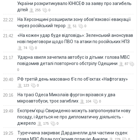
України розкритикувало ЮНІСЕФ за заяву про загибель
дітей
255
0
На Херсонщині розширили зону обов’язкової евакуації
22:22
через російський терор
51
0
«На кожен удар буде відповідь»: Зеленський анонсував
21:42
нові переговори щодо ПВО та атаки по російських НПЗ
74
0
Ударна хвиля зачепила автобус із дітьми: голова МВС
21:17
повідомив деталі повторного обстрілу Одещини
87
0
РФ третій день масовано б'є по об'єктах «Нафтогазу»
20:40
123
0
На трасі Одеса Миколаїв фургон врізався у два
20:16
мікроавтобуси, троє загиблих
104
0
Експрем'єрці Свириденко можуть запропонувати нову
19:49
посаду, і йдеться не про дипломатичну діяльність -
джерело
175
0
Туреччина закриває Дарданелли для частини суден:
19:25
глава МЗС Фідан роз'яснив позицію Анкари
279
0