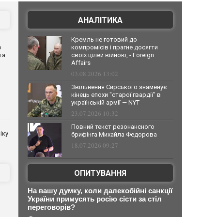
АНАЛІТИКА
Кремль не готовий до
о
компромісів і прагне досягти
та
своїх цілей війною, - Foreign
Affairs
03.08.2026 13:02
Звільнення Сирського знаменує
кінець епохи "старої гвардії" в
українській армії — NYT
23.07.2026 10:32
Повний текст резонансного
іку
брифінга Михайла Федорова
18.07.2026 09:27
ОПИТУВАННЯ
На вашу думку, коли далекобійні санкції
України примусять росію сісти за стіл
переговорів?