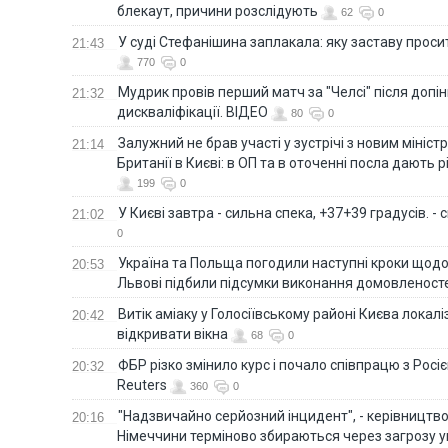
блекаут, причини розслідують
62
0
У суді Стефанішина заплакала: яку заставу прос
21:43
770
0
Мудрик провів перший матч за "Челсі" після допін
21:32
дискваліфікації. ВІДЕО
80
0
Залужний не брав участі у зустрічі з новим мініс
21:14
Британії в Києві: в ОП та в оточенні посла дають 
199
0
У Києві завтра - сильна спека, +37+39 градусів. -
21:02
0
Україна та Польща погодили наступні кроки щодо 
20:53
Львові підбили підсумки виконання домовленост
Витік аміаку у Голосіївському районі Києва локал
20:42
відкривати вікна
68
0
ФБР різко змінило курс і почало співпрацю з Росіє
20:32
Reuters
360
0
"Надзвичайно серйозний інцидент", - керівництв
20:16
Німеччини терміново збираються через загрозу у