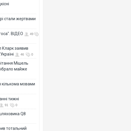
кісні
рі стали жертвами
тоса". ВІДЕО
49
л Кларк заявив
Україні
46
0
ивітання Мішель
зібрало майже
я кількома мовами
анні тижні
91
0
ашляховика Q8
рив тотальний