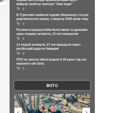
Змикається кільце кровожерливих акул:
вийшов трейлер трилера "Хижі води"
0
В Туреччині знайшли чудово збережену статую
довговолосого юнака, створену 2500 років тому
0
Росіяни атакували Київ балістикою та дронами:
одна людина загинула, 15 постраждалих
0
14 людей загинули, 27 постраждали через
російський удар по Київщині
0
ППО не змогла збити жодної із 28 ракет під час
ворожого обстрілу
0
ФОТО