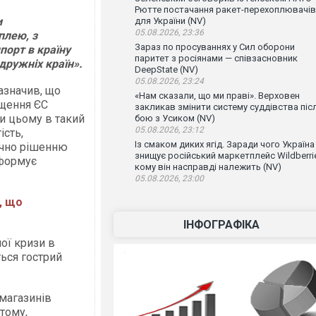
Рютте постачання ракет-перехоплювачів
и
для України (NV)
05.08.2026, 23:36
плею, з
Зараз по просуваннях у Сил оборони
порт в країну
паритет з росіянами — співзасновник
едружніх країн».
DeepState (NV)
05.08.2026, 23:24
азначив, що
«Нам сказали, що ми праві». Верховен
ищення ЄС
закликав змінити систему суддівства піс
ри цьому в такий
бою з Усиком (NV)
05.08.2026, 23:12
ість,
Із смаком диких ягід. Заради чого Україна
ічно рішенню
знищує російський маркетплейс Wildberrie
нформує
кому він насправді належить (NV)
05.08.2026, 23:00
, що
ІНФОГРАФІКА
ої кризи в
ться гострий
 магазинів
тому,