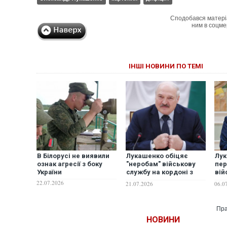
Сподобався матері
ним в соцме
ІНШІ НОВИНИ ПО ТЕМІ
В Білорусі не виявили
Лукашенко обіцяє
Лук
ознак агресії з боку
"неробам" військову
пер
України
службу на кордоні з
вій
Україною
у б
22.07.2026
21.07.2026
06.0
пос
Пра
НОВИНИ