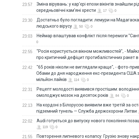
Зміна вірувань: у кар'єрі епохи вікінгів знайшли рід
23:57
середньовічні кам’яні хрести
17
0
Достатньо було погладити: лемури на Мадагаска
23:30
людського вірусу
50
0
Неймар влаштував конфлікт після перемоги "Сан
23:03
0
"Росія користується вікном можливостей", - Майк
22:55
про критичний дефіцит протибалістичних ракет в 
"65 років ніколи не виглядали краще", - фото-пр
22:42
Обами до дня народження екс-президента США 
мільйон лайків
114
0
Рецепт молодості виявився простішим: володінн
22:31
омолоджує мозок на десяток років
84
0
На кордоні з Білоруссю виявили вже третій за ост
22:13
підземний тунель — Служба держохорони Литви
Audi готується до випуску нового покоління поз
22:02
119
0
Повторення липневого колапсу: Грузію знову нак
21:55