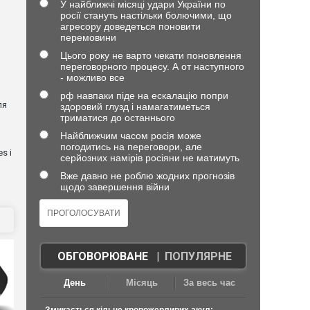
У найближчі місяці удари України по
росії стануть настільки болючими, що
агресору доведеться поновити
перемовини
Цього року не варто чекати поновлення
переговорного процесу. А от наступного
- можливо все
рф навпаки піде на ескалацію попри
ля
здоровий глузд і намагатиметься
триматися до останнього
Найближчим часом росія може
погодитись на переговори, але
s і
серйозних намірів росіяни не матимуть
Вже давно не роблю жодних прогнозів
щодо завершення війни
ОБГОВОРЮВАНЕ
|
ПОПУЛЯРНЕ
День
Місяць
За весь час