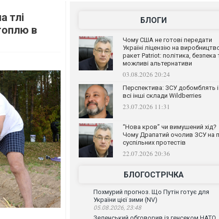
а тлі
БЛОГИ
топлю в
Чому США не готові передати
Україні ліцензію на виробництв
ракет Patriot: політика, безпека 
можливі альтернативи
03.08.2026 20:24
Перспектива: ЗСУ добомблять і
всі інші склади Wildberries
23.07.2026 11:31
“Нова кров” чи вимушений хід?
Чому Драпатий очолив ЗСУ на п
суспільних протестів
22.07.2026 20:36
БЛОГОСТРІЧКА
Похмурий прогноз. Що Путін готує для
України цієї зими (NV)
05.08.2026, 23:48
Зеленський обговорив із генсеком НАТО