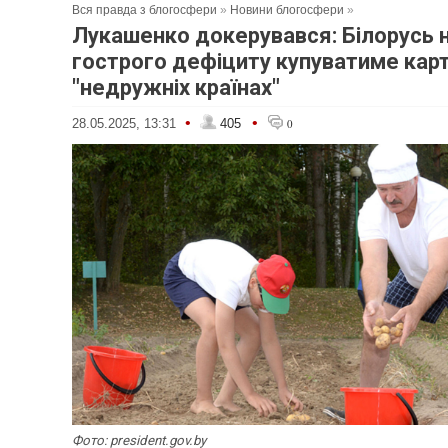
Вся правда з блогосфери
»
Новини блогосфери
»
Лукашенко докерувався: Білорусь н
гострого дефіциту купуватиме кар
"недружніх країнах"
•
•
28.05.2025, 13:31
405
0
Фото: president.gov.by