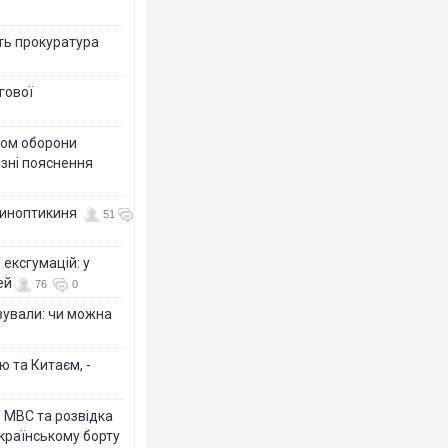
ить прокуратура
гової
тром оборони
різні пояснення
 синоптикиня
51
ексгумацій: у
ей
76
0
ізували: чи можна
ю та Китаєм, -
о МВС та розвідка
країнському борту