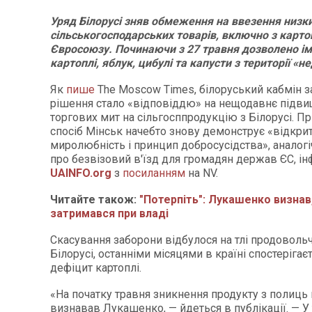
Уряд Білорусі зняв обмеження на ввезення низк
сільськогосподарських товарів, включно з карто
Євросоюзу. Починаючи з 27 травня дозволено ім
картоплі, яблук, цибулі та капусти з території «н
Як
пише
The Moscow Times, білоруський кабмін з
рішення стало «відповіддю» на нещодавнє підв
торгових мит на сільгосппродукцію з Білорусі. П
спосіб Мінськ начебто знову демонструє «відкрит
миролюбність і принцип добросусідства», аналог
про безвізовий в'їзд для громадян держав ЄС, і
UAINFO
.org
з
посиланням
на NV.
Читайте також:
"Потерпіть": Лукашенко визнав
затримався при владі
Скасування заборони відбулося на тлі продовольч
Білорусі, останніми місяцями в країні спостерігає
дефіцит картоплі.
«На початку травня зникнення продукту з полиць
визнавав Лукашенко, — йдеться в публікації. — У 