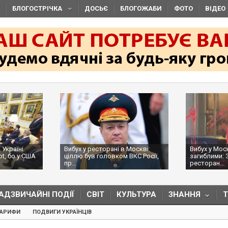
БЛОГОСТРІЧКА
ДОСЬЄ
БЛОГОЖАБИ
ФОТО
ВІДЕО
 Україні
Вибух у ресторані в Москві:
Вибух у Мос
ot, бо у США
ціллю був головком ВКС Росії,
загиблими: 
пр...
ресторан...
АДЗВИЧАЙНІ ПОДІЇ
СВІТ
КУЛЬТУРА
ЗНАННЯ
ТАРИФИ
ПОДВИГИ УКРАЇНЦІВ