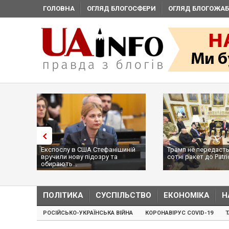
ГОЛОВНА
ОГЛЯД БЛОГОСФЕРИ
ОГЛЯД БЛОГОЖАБ
Експослу в США Стефанішиній
Трамп не передасть
вручили нову підозру та
сотні ракет до Patri
обирають...
...
ПОЛІТИКА
СУСПІЛЬСТВО
ЕКОНОМІКА
Н
РОСІЙСЬКО-УКРАЇНСЬКА ВІЙНА
КОРОНАВІРУС COVID-19