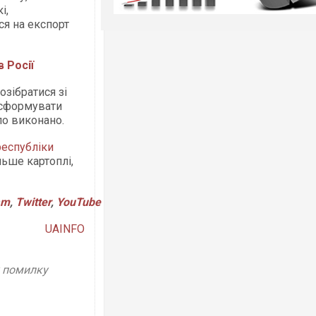
і,
я на експорт
 Росії
зібратися зі
 сформувати
ло виконано.
еспубліки
ьше картоплі,
am
,
Twitter
,
YouTube
UAINFO
у помилку