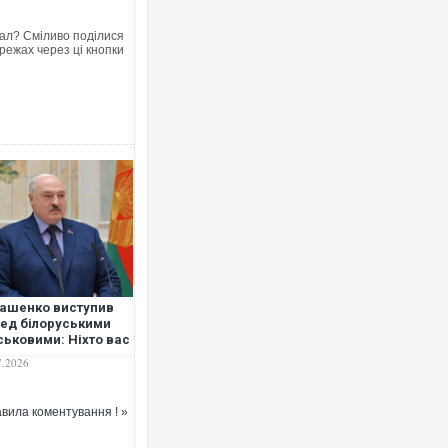
ал? Сміливо поділися
режах через ці кнопки
Українські надзвичайники врятувал
під час ліквідації масштабної лісов
Франції
ашенко виступив
ед білоруськими
ськовими: Ніхто вас
Неймар влаштував конфлікт після
ійню в Україні не
7.2026
"Сантоса". ВІДЕО
илатиме
вила коментування ! »