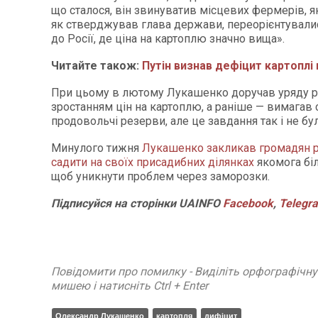
що сталося, він звинуватив місцевих фермерів, як
як стверджував глава держави, переорієнтувалис
до Росії, де ціна на картоплю значно вища».
Читайте також:
Путін визнав дефіцит картоплі в
При цьому в лютому Лукашенко доручав уряду ро
зростанням цін на картоплю, а раніше — вимагав
продовольчі резерви, але це завдання так і не бу
Минулого тижня
Лукашенко закликав громадян р
садити на своїх присадибних ділянках
якомога біл
щоб уникнути проблем через заморозки.
Підписуйся
на
сторінки
UAINFO
Facebook
,
Telegr
Повідомити про помилку - Виділіть орфографічн
мишею і натисніть Ctrl + Enter
Олександр Лукашенко
картопля
дифіцит