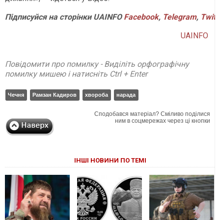
Підписуйся
на
сторінки
UAINFO
Facebook
,
Telegram
,
Twitt
UAINFO
Повідомити про помилку - Виділіть орфографічну
помилку мишею і натисніть Ctrl + Enter
Чечня
Рамзан Кадиров
хвороба
нарада
Сподобався матеріал? Сміливо поділися
ним в соцмережах через ці кнопки
ІНШІ НОВИНИ ПО ТЕМІ