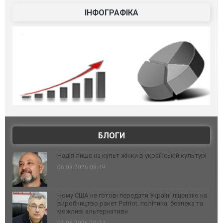
ІНФОГРАФІКА
БЛОГИ
Надія лише на культ жінки в українській культурі
06.08.2026 08:49
Чому США не готові передати Україні ліцензію на
виробництво ракет Patriot: політика, безпека та
можливі альтернативи
03.08.2026 20:24