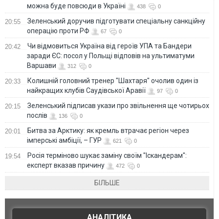
можна буде повсюди в Україні
438
0
Зеленський доручив підготувати спеціальну санкційну
20:55
операцію проти РФ
67
0
Чи відмовиться Україна від героїв УПА та Бандери
20:42
заради ЄС: посол у Польщі відповів на ультиматуми
Варшави
312
0
Колишній головний тренер "Шахтаря" очолив один із
20:33
найкращих клубів Саудівської Аравії
97
0
Зеленський підписав укази про звільнення ще чотирьох
20:15
послів
136
0
Битва за Арктику: як кремль втрачає регіон через
20:01
імперські амбіції, – ГУР
621
0
Росія терміново шукає заміну своїм "Іскандерам":
19:54
експерт вказав причину
472
0
БІЛЬШЕ
АНАЛІТИКА