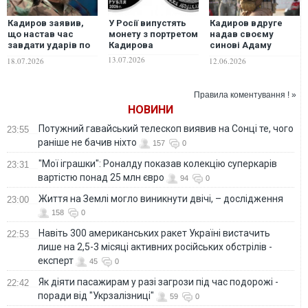
Кадиров заявив,
У Росії випустять
Кадиров вдруге
що настав час
монету з портретом
надав своєму
завдати ударів по
Кадирова
синові Адаму
країнах НАТО, які
звання Героя Чечні
13.07.2026
18.07.2026
12.06.2026
постачають зброю
Україні
Правила коментування ! »
НОВИНИ
Потужний гавайський телескоп виявив на Сонці те, чого
23:55
раніше не бачив ніхто
157
0
"Мої іграшки": Роналду показав колекцію суперкарів
23:31
вартістю понад 25 млн євро
94
0
Життя на Землі могло виникнути двічі, – дослідження
23:00
158
0
Навіть 300 американських ракет Україні вистачить
22:53
лише на 2,5-3 місяці активних російських обстрілів -
експерт
45
0
Як діяти пасажирам у разі загрози під час подорожі -
22:42
поради від "Укрзалізниці"
59
0