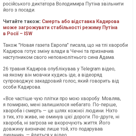
російського диктатора Володимира Путіна звільнити
його з посади.
Читайте також:
Смерть або відставка Кадирова
може загрожувати стабільності режиму Путіна
в Росії – ISW
Також "Новая газета Европа" писала, що на тлі хвороби
Кадиров готує зміну влади в Чечні та призначив
наступником свого неповнолітнього сина Адама.
26 травня Кадиров опублікував у Telegram відео,
на якому він мовчки кудись іде, а відеоряд
супроводжує закадровий голос, який говорить від
особи Кадирова.
«Все частіше чую плітки про мою хворобу. Мовляв,
я помираю, мені залишилося небагато. По-перше,
хвороба і смерть — це шлях кожної людини. Ніхто
з тих, хто живе, не оминув цієї дороги. По-друге, ні
хвороба, ні загроза не вкорочують життя. Його
довжину визначає лише той, хто подарував
дихання», — йдеться у відео.