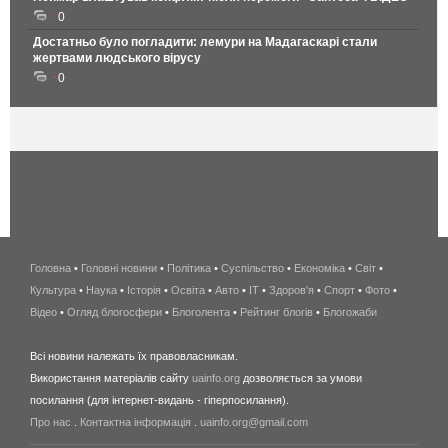
0
Достатньо було погладити: лемури на Мадагаскарі стали
жертвами людського вірусу
0
Головна
•
Головні новини
•
Політика
•
Суспільство
•
Економіка
беспроводной
•
Світ
•
Культура
•
Наука
•
Історія
•
Освіта
•
Авто
•
IT
•
Здоров'я
интернет
•
Спорт
•
Фото
•
Відео
•
Огляд блогосфери
•
Блоголента
•
Рейтинг блогів
киев
•
Блогожаби
и
Всі новини належать їх правовласникам.
область
Використання матеріалів сайту
uainfo.org
дозволяється за умови
wimax
посилання (для інтернет-видань - гіперпосилання).
интернет
Про нас
.
Контактна інформація
.
uainfo.org@gmail.com
в
киеве