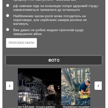
рф навпаки піде на ескалацію попри здоровий глузд і
намагатиметься триматися до останнього
Найближчим часом росія може погодитись на
переговори, але серйозних намірів росіяни не
матимуть
Вже давно не роблю жодних прогнозів щодо
завершення війни
ФОТО
шкоджено
Українські надзвичайники врятували козуленя
СБУ за спр