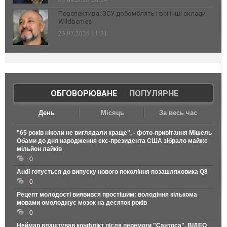
Перспектива: ЗСУ добомблять і всі інші склади
Wildberries
23.07.2026 11:31
ОБГОВОРЮВАНЕ
|
ПОПУЛЯРНЕ
День
Місяць
За весь час
"65 років ніколи не виглядали краще", - фото-привітання Мішель
Обами до дня народження екс-президента США зібрало майже
мільйон лайків
0
Audi готується до випуску нового покоління позашляховика Q8
0
Рецепт молодості виявився простішим: володіння кількома
мовами омолоджує мозок на десяток років
0
Неймар влаштував конфлікт після перемоги "Сантоса". ВІДЕО