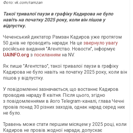
Фото: vk.com/ramzan
Такої тривалої паузи в графіку Кадирова не було
навіть на початку 2025 року, коли він пішов у
відпустку.
Чеченський диктатор Рамзан Кадиров уже протягом
50 днів не проводить наради. На це
звернуло увагу
російське видання "Агентство. Новости", інформує
UAINFO
.org
з
посиланням
на NV.
Як пише "Агентство", такої тривалої паузи в графіку
Кадирова не було навіть на початку 2025 року, коли він
пішов у відпустку.
У повідомленні зазначається, що востаннє Кадиров
проводив нараду 8 квітня. Після цього, згідно
з повідомленнями в його Telegram-каналі, глава Чечні
провів понад 30 різних заходів, однак нарад серед них
не було.
Травень може стати першим місяцем у 2025 році, коли
Кадиров не провів жодної наради, допускає