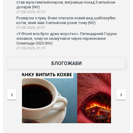
став мультимільйонером, вигравши понад 3 мільйони
доларів (NV)
07.08.2026, 02:31
Розміром з пуму. Вчені описали новий вид шаблезубих
котів, який жив 5 мільйонів років тому (NV)
07.08.2026, 02:01
«У Японії все було дуже жорстко». Легендарний Горуна
зізнався, чому не засмутився через перенесення
Олімпіади-2020 (NV)
07.08.2026, 01:31
БЛОГОЖАБИ