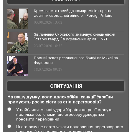
Кремль не готовий до компромісів і прагне
досягти своїх цілей війною, - Foreign Affairs
03.08.2026 13:02
Звільнення Сирського знаменує кінець епохи
"старої гвардії" в українській армії — NYT
23.07.2026 10:32
Повний текст резонансного брифінга Михайла
Федорова
18.07.2026 09:27
ОПИТУВАННЯ
На вашу думку, коли далекобійні санкції України
примусять росію сісти за стіл переговорів?
У найближчі місяці удари України по росії стануть
настільки болючими, що агресору доведеться
поновити перемовини
Цього року не варто чекати поновлення переговорного
процесу. А от наступного - можливо все