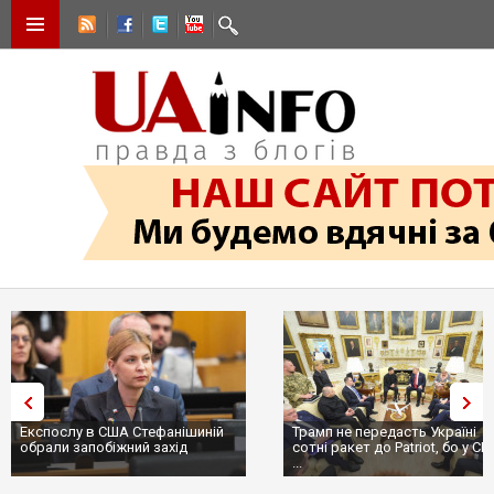
Експослу в США Стефанішиній
Трамп не передасть Україні
обрали запобіжний захід
сотні ракет до Patriot, бо у С
...