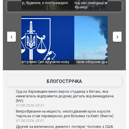
траждалі.
під час ліквідації масштабної лісової пожежі у
Болгарії з
ВІДЕО
Франції
ФОТО
чили нову
Сили оборони уразили Ярославський НПЗ:
Неймар вла
губернатор регіону заявив про наймасштабнішу
"Сантоса".
атаку. ВІДЕО
БЛОГОСТРІЧКА
Суд на Харківщині виніс вирок студенці з Китаю, яка
намагалась відправити додому деталь від винищувача
(NV)
07.08.2026, 03:31
Випробування на міцність: несподіваний крок короля
Чарльза став перевіркою для Вільяма та Кейт (Факти)
07.08.2026, 03:01
Другий за величиною джекпот лотереї. Чоловік з США