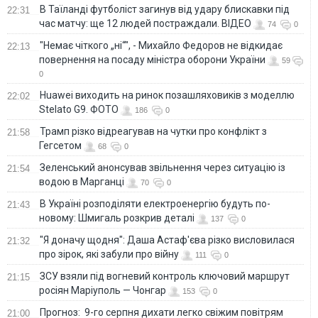
В Таїланді футболіст загинув від удару блискавки під
22:31
час матчу: ще 12 людей постраждали. ВІДЕО
74
0
"Немає чіткого „ні“", - Михайло Федоров не відкидає
22:13
повернення на посаду міністра оборони України
59
0
Huawei виходить на ринок позашляховиків з моделлю
22:02
Stelato G9. ФОТО
186
0
Трамп різко відреагував на чутки про конфлікт з
21:58
Гегсетом
68
0
Зеленський анонсував звільнення через ситуацію із
21:54
водою в Марганці
70
0
В Україні розподіляти електроенергію будуть по-
21:43
новому: Шмигаль розкрив деталі
137
0
"Я доначу щодня": Даша Астаф'єва різко висловилася
21:32
про зірок, які забули про війну
111
0
ЗСУ взяли під вогневий контроль ключовий маршрут
21:15
росіян Маріуполь — Чонгар
153
0
Прогноз: 9-го серпня дихати легко свіжим повітрям
21:00