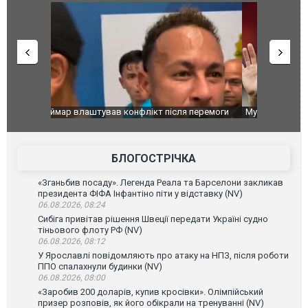
перемоги
Мудрик провів перший матч за "Челсі" після
Українські
допінгової дискваліфікації. ВІДЕО
під час лік
Франції
БЛОГОСТРІЧКА
«Зганьбив посаду». Легенда Реала та Барселони закликав
президента ФІФА Інфантіно піти у відставку (NV)
06.08.2026, 08:24
Сибіга привітав рішення Швеції передати Україні судно
тіньового флоту РФ (NV)
06.08.2026, 08:12
У Ярославлі повідомляють про атаку на НПЗ, після роботи
ППО спалахнули будинки (NV)
06.08.2026, 08:00
«Заробив 200 доларів, купив кросівки». Олімпійський
призер розповів, як його обікрали на тренуванні (NV)