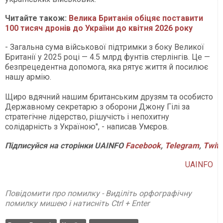
Читайте також:
Велика Британія обіцяє поставити
100 тисяч дронів до України до квітня 2026 року
- Загальна сума військової підтримки з боку Великої
Британії у 2025 році — 4.5 млрд фунтів стерлінгів. Це —
безпрецедентна допомога, яка рятує життя й посилює
нашу армію.
Щиро вдячний нашим британським друзям та особисто
Державному секретарю з оборони Джону Гілі за
стратегічне лідерство, рішучість і непохитну
солідарність з Україною", - написав Умєров.
Підписуйся
на
сторінки
UAINFO
Facebook
,
Telegram
,
Twitt
UAINFO
Повідомити про помилку - Виділіть орфографічну
помилку мишею і натисніть Ctrl + Enter