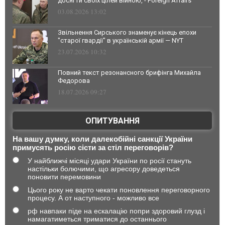
досягти своїх цілей війною, - Foreign Affairs
03.08.2026 13:02
Звільнення Сирського знаменує кінець епохи
"старої гвардії" в українській армії — NYT
23.07.2026 10:32
Повний текст резонансного брифінга Михайла
Федорова
18.07.2026 09:27
ОПИТУВАННЯ
На вашу думку, коли далекобійні санкції України
примусять росію сісти за стіл переговорів?
У найближчі місяці удари України по росії стануть
настільки болючими, що агресору доведеться
поновити перемовини
Цього року не варто чекати поновлення переговорного
процесу. А от наступного - можливо все
рф навпаки піде на ескалацію попри здоровий глузд і
намагатиметься триматися до останнього