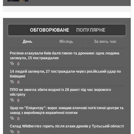
ОБГОВОРЮВАНЕ
|
ПОПУЛЯРНЕ
День
Місяць
За весь час
Росіяни атакували Київ балістикою та дронами: одна людина
загинула, 15 постраждалих
0
14 людей загинули, 27 постраждали через російський удар по
Київщині
0
ППО не змогла збити жодної із 28 ракет під час ворожого
обстрілу
0
Удар по "Епіцентру": ворог знищив ключові логістичні центри та
завод з виробництв керамічної плитки
0
Склад Wildberries горить після атаки дронів у Тульській області
0