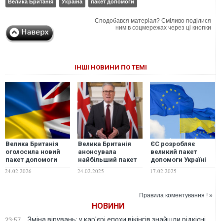
Велика Британія
Україна
пакет допомоги
Сподобався матеріал? Сміливо поділися
ним в соцмережах через ці кнопки
ІНШІ НОВИНИ ПО ТЕМІ
Велика Британія
Велика Британія
ЄС розробляє
оголосила новий
анонсувала
великий пакет
пакет допомоги
найбільший пакет
допомоги Україні
Україні у річницю
допомоги Україні
на тлі
24.02.2026
24.02.2025
17.02.2025
повномасштабного
занепокоєння, що
вторгнення
Зеленського
підштовхнуть до
Правила коментування ! »
"катастрофічної"
НОВИНИ
угоди з РФ, –
Bloomberg
Зміна вірувань: у кар'єрі епохи вікінгів знайшли рідкісні
23:57