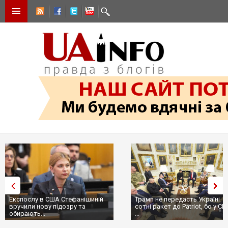
Експослу в США Стефанішиній
Трамп не передасть Україні
вручили нову підозру та
сотні ракет до Patriot, бо у С
обирають...
...