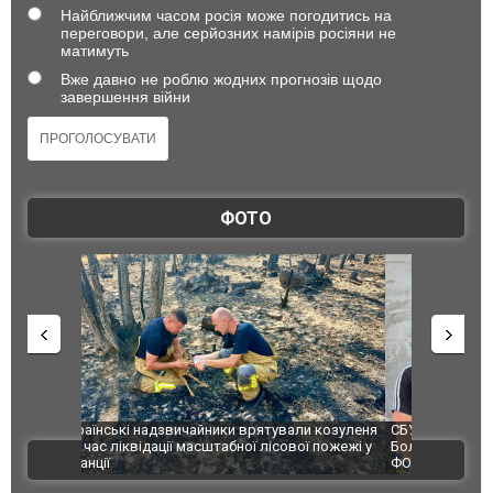
Найближчим часом росія може погодитись на
переговори, але серйозних намірів росіяни не
матимуть
Вже давно не роблю жодних прогнозів щодо
завершення війни
ФОТО
и козуленя
СБУ за сприяння Нацполіції та правоохоронців
Росіяни ат
ї пожежі у
Болгарії затримала міжнародного наркобарона.
одна людин
ВІДЕО
ФОТО