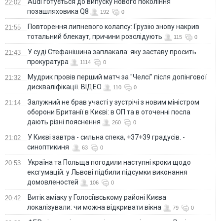
Audi готується до випуску нового покоління
22:02
позашляховика Q8
192
0
Повторення липневого колапсу: Грузію знову накрив
21:55
тотальний блекаут, причини розслідують
115
0
У суді Стефанішина заплакала: яку заставу просить
21:43
прокуратура
1114
0
Мудрик провів перший матч за "Челсі" після допінгової
21:32
дискваліфікації. ВІДЕО
110
0
Залужний не брав участі у зустрічі з новим міністром
21:14
оборони Британії в Києві: в ОП та в оточенні посла
дають різні пояснення
260
0
У Києві завтра - сильна спека, +37+39 градусів. -
21:02
синоптикиня
63
0
Україна та Польща погодили наступні кроки щодо
20:53
ексгумацій: у Львові підбили підсумки виконання
домовленостей
106
0
Витік аміаку у Голосіївському районі Києва
20:42
локалізували: чи можна відкривати вікна
79
0