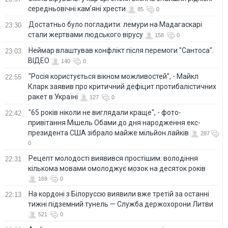
середньовічні кам’яні хрести
85
0
Достатньо було погладити: лемури на Мадагаскарі
23:30
стали жертвами людського вірусу
158
0
Неймар влаштував конфлікт після перемоги "Сантоса".
23:03
ВІДЕО
140
0
"Росія користується вікном можливостей", - Майкл
22:55
Кларк заявив про критичний дефіцит протибалістичних
ракет в Україні
127
0
"65 років ніколи не виглядали краще", - фото-
22:42
привітання Мішель Обами до дня народження екс-
президента США зібрало майже мільйон лайків
287
0
Рецепт молодості виявився простішим: володіння
22:31
кількома мовами омолоджує мозок на десяток років
169
0
На кордоні з Білоруссю виявили вже третій за останні
22:13
тижні підземний тунель — Служба держохорони Литви
521
0