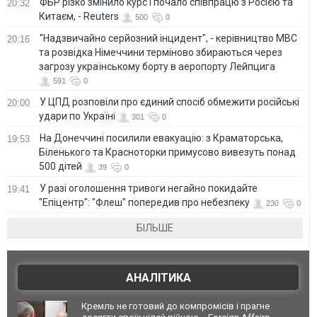
ФБР різко змінило курс і почало співпрацю з Росією та
20:32
Китаєм, - Reuters
500
0
"Надзвичайно серйозний інцидент", - керівництво МВС
20:16
та розвідка Німеччини терміново збираються через
загрозу українському борту в аеропорту Лейпцига
591
0
У ЦПД розповіли про єдиний спосіб обмежити російські
20:00
удари по Україні
301
0
На Донеччині посилили евакуацію: з Краматорська,
19:53
Біленького та Красноторки примусово вивезуть понад
500 дітей
39
0
У разі оголошення тривоги негайно покидайте
19:41
"Епіцентр": "Флеш" попередив про небезпеку
230
0
БІЛЬШЕ
АНАЛІТИКА
Кремль не готовий до компромісів і прагне