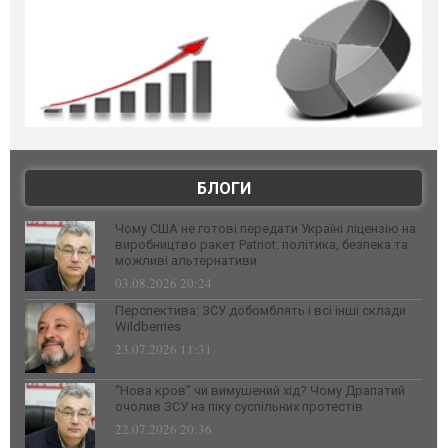
БЛОГИ
Чому США не готові передати Україні ліцензію на
виробництво ракет Patriot: політика, безпека та
можливі альтернативи
03.08.2026 20:24
Перспектива: ЗСУ добомблять і всі інші склади
Wildberries
23.07.2026 11:31
“Нова кров” чи вимушений хід? Чому Драпатий
очолив ЗСУ на піку суспільних протестів
22.07.2026 20:36