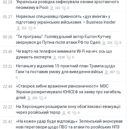
Українська розвідка зафіксувала ознаки зростаючого
02:29
песимізму в Росії
161
0
Норвезькі спецназівці привносять «дух вікінгів» у
01:27
підготовку українських військових — Business Insider
112
0
"Ти програєш". Голлівудський актор Ештон Кутчер
00:26
звернувся до Путіна після атаки РФ по Одесі
224
0
Чи варто на телефонi вимикати Wi-Fi на ніч: ось що
23:48
думають експерти
4158
0
Нетаньягу відхилив 15-пунктний план Трампа щодо
23:21
Гази та поставив умову для виведення військ
267
0
«Створює хибне враження рівнозначності»: МЗС
22:49
України розкритикувало ЮНІСЕФ за заяву про загибель
дітей
225
0
На Херсонщині розширили зону обов’язкової евакуації
22:22
через російський терор
42
0
«На кожен удар буде відповідь»: Зеленський анонсував
21:42
нові переговори щодо ПВО та атаки по російських НПЗ