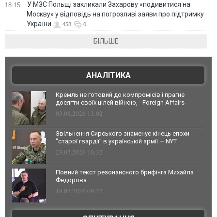
У МЗС Польщі закликали Захарову «подивитися на
18:15
Москву» у відповідь на погрозливі заяви про підтримку
України
458
0
БІЛЬШЕ
АНАЛІТИКА
Кремль не готовий до компромісів і прагне
досягти своїх цілей війною, - Foreign Affairs
03.08.2026 13:02
Звільнення Сирського знаменує кінець епохи
"старої гвардії" в українській армії — NYT
23.07.2026 10:32
Повний текст резонансного брифінга Михайла
Федорова
18.07.2026 09:27