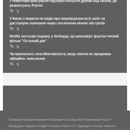
У Німеччині фіксували підозрілі польоти дронів над базою, де
ремонтують Patriot
0
У Києві створили петицію про переведення всіх шкіл на
дистанціне навчання через посилення нічних обстрілів
0
Netflix поселив людину у білборді, що рекламує фантастичний
фільм "Останній дім"
0
Чи призначать пенсійни виплати, якщо ніколи не працював
офіційно: пояснення
0
Головна
•
Головні новини
•
Політика
•
Суспільство
•
Економіка
беспроводной
•
Світ
•
Культура
•
Наука
•
Історія
•
Освіта
•
Авто
•
IT
•
Здоров'я
интернет
•
Спорт
•
Фото
•