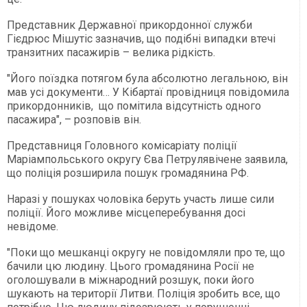
Представник Державної прикордонної служби
Гієдрюс Мішутіс зазначив, що подібні випадки втечі
транзитних пасажирів – велика рідкість.
"Його поїздка потягом була абсолютно легальною, він
мав усі документи… У Кібартаї провідниця повідомила
прикордонників, що помітила відсутність одного
пасажира", – розповів він.
Представниця Головного комісаріату поліції
Маріампольського округу Єва Петрулявічене заявила,
що поліція розширила пошук громадянина РФ.
Наразі у пошуках чоловіка беруть участь лише сили
поліції. Його можливе місцеперебування досі
невідоме.
"Поки що мешканці округу не повідомляли про те, що
бачили цю людину. Цього громадянина Росії не
оголошували в міжнародний розшук, поки його
шукають на території Литви. Поліція зробить все, що