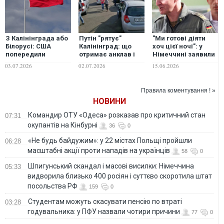
З Калінінграда або
Путін "рятує"
"Ми готові діяти
Білорусі: США
Калінінград: що
хоч цієї ночі": у
попередили
отримає анклав і
Німеччині заявили
Польщу про
навіть не побачить
про готовність
03.07.2026
02.07.2026
15.06.2026
підготовку
Крим
завдати удару по
російських
Петербургу та
провокацій,
Калінінграду у разі
Правила коментування ! »
можливе наземне
нападу РФ на НАТО
НОВИНИ
вторгнення – The
Telegraph
Командир ОТУ «Одеса» розказав про критичний стан
07:31
окупантів на Кінбурні
36
0
«Не будь байдужим»: у 22 містах Польщі пройшли
06:28
масштабні акції проти нападів на українців
58
0
Шпигунський скандал і масові висилки: Німеччина
05:33
видворила близько 400 росіян і суттєво скоротила штат
посольства РФ
159
0
Студентам можуть скасувати пенсію по втраті
03:28
годувальника: у ПФУ назвали чотири причини
77
0