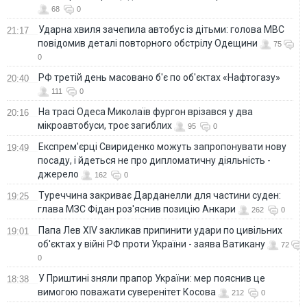
68
0
Ударна хвиля зачепила автобус із дітьми: голова МВС
21:17
повідомив деталі повторного обстрілу Одещини
75
0
РФ третій день масовано б'є по об'єктах «Нафтогазу»
20:40
111
0
На трасі Одеса Миколаїв фургон врізався у два
20:16
мікроавтобуси, троє загиблих
95
0
Експрем'єрці Свириденко можуть запропонувати нову
19:49
посаду, і йдеться не про дипломатичну діяльність -
джерело
162
0
Туреччина закриває Дарданелли для частини суден:
19:25
глава МЗС Фідан роз'яснив позицію Анкари
262
0
Папа Лев XIV закликав припинити удари по цивільних
19:01
об'єктах у війні РФ проти України - заява Ватикану
72
0
У Приштині зняли прапор України: мер пояснив це
18:38
вимогою поважати суверенітет Косова
212
0