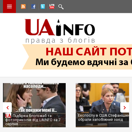
Експослу в США Стефанішині
Підбірка блогожаб та
обрали запобіжний захід
фотоприколів від UAINFO за 7
серпня