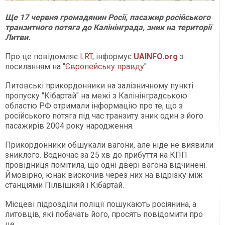
Ще 17 червня громадянин Росії, пасажир російського
транзитного потяга до Калінінграда, зник на території
Литви.
Про це повідомляє
LRT
, інформує
UAINFO.org
з
посиланням на "
Європейську правду
".
Литовські прикордонники на залізничному пункті
пропуску "Кібартай" на межі з Калінінградською
областю РФ отримали інформацію про те, що з
російського потяга під час транзиту зник один з його
пасажирів 2004 року народження.
Прикордонники обшукали вагони, але ніде не виявили
зниклого. Водночас за 25 хв до прибуття на КПП
провідниця помітила, що одні двері вагона відчинені.
Ймовірно, юнак вискочив через них на відрізку між
станціями Пілвішкяй і Кібартай.
Місцеві підрозділи поліції пошукають росіянина, а
литовців, які побачать його, просять повідомити про
це.