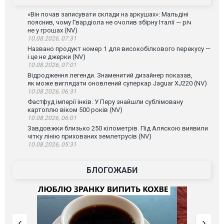
«Він почав записувати склади на аркушах»: Мальдіні
пояснив, чому Гвардіола не очолив збірну Італії — річ
не у грошах (NV)
10.08.2026, 07:31
Названо продукт номер 1 для високобілкового перекусу —
і це не джерки (NV)
10.08.2026, 07:01
Відродження легенди. Знаменитий дизайнер показав,
як може виглядати оновлений суперкар Jaguar XJ220 (NV)
10.08.2026, 06:31
Фастфуд імперії інків. У Перу знайшли сублімовану
картоплю віком 500 років (NV)
10.08.2026, 06:01
Завдовжки близько 250 кілометрів. Під Аляскою виявили
чітку лінію прихованих землетрусів (NV)
10.08.2026, 05:31
БЛОГОЖАБИ