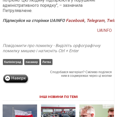
потрібно. Цю людину підозрюють у порушенні
адміністративного порядку", – зазначила
Петрулявічене.
Підписуйся
на
сторінки
UAINFO
Facebook
,
Telegram
,
Twitt
UAINFO
Повідомити про помилку - Виділіть орфографічну
помилку мишею і натисніть Ctrl + Enter
Калінінград
пасажир
Литва
Сподобався матеріал? Сміливо поділися
ним в соцмережах через ці кнопки
ІНШІ НОВИНИ ПО ТЕМІ