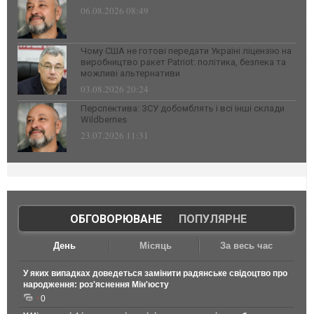
06.08.2026 08:49
Чому США не готові передати Україні ліцензію на
виробництво ракет Patriot: політика, безпека та
можливі альтернативи
03.08.2026 20:24
Перспектива: ЗСУ добомблять і всі інші склади
Wildberries
23.07.2026 11:31
ОБГОВОРЮВАНЕ
|
ПОПУЛЯРНЕ
День
Місяць
За весь час
У яких випадках доведеться замінити радянське свідоцтво про
народження: роз'яснення Мін'юсту
0