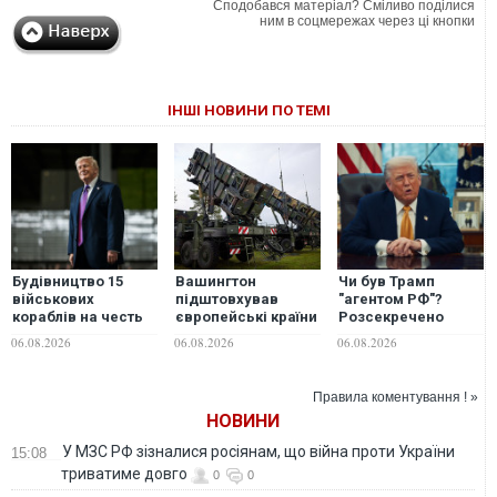
Сподобався матеріал? Сміливо поділися
ним в соцмережах через ці кнопки
ІНШІ НОВИНИ ПО ТЕМІ
Будівництво 15
Вашингтон
Чи був Трамп
військових
підштовхував
"агентом РФ"?
кораблів на честь
європейські країни
Розсекречено
Трампа можуть
передати Києву
матеріали
06.08.2026
06.08.2026
06.08.2026
коштувати майже
ракети до Patriot,
таємного
300 млрд доларів, -
але деякі
розслідування
NYT
відмовилися — WP
Правила коментування ! »
НОВИНИ
У МЗС РФ зізналися росіянам, що війна проти України
15:08
триватиме довго
0
0