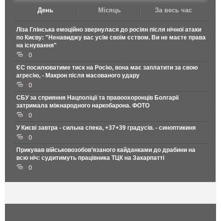
День
Місяць
За весь час
Ліза Глінська емоційно звернулася до росіян після нічної атаки
по Києву: "Ненавиджу вас усім своїм єством. Ви не маєте права
на існування"
0
ЄС посилюватиме тиск на Росію, вона має заплатити за свою
агресію, - Макрон після масованого удару
0
СБУ за сприяння Нацполіції та правоохоронців Болгарії
затримала міжнародного наркобарона. ФОТО
0
У Києві завтра - сильна спека, +37+39 градусів. - синоптикиня
0
Прикував військовозобов’язаного кайданками до драбини на
всю ніч: судитимуть працівника ТЦК на Закарпатті
0