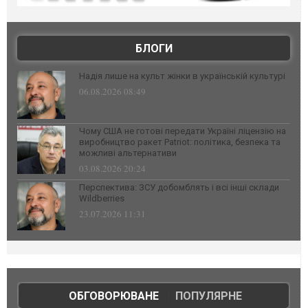
БЛОГИ
Надія лише на культ жінки в українській культурі
06.08.2026 08:49
Чому США не готові передати Україні ліцензію на
виробництво ракет Patriot: політика, безпека та
можливі альтернативи
03.08.2026 20:24
Перспектива: ЗСУ добомблять і всі інші склади
Wildberries
23.07.2026 11:31
ОБГОВОРЮВАНЕ
|
ПОПУЛЯРНЕ