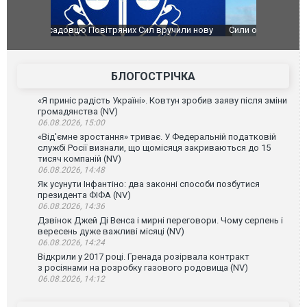
чили нову
Сили оборони уразили Ярославський НПЗ:
Неймар вла
губернатор регіону заявив про наймасштабнішу
"Сантоса".
атаку. ВІДЕО
БЛОГОСТРІЧКА
«Я приніс радість Україні». Ковтун зробив заяву після зміни
громадянства (NV)
06.08.2026, 15:00
«Від'ємне зростання» триває. У Федеральній податковій
службі Росії визнали, що щомісяця закриваються до 15
тисяч компаній (NV)
06.08.2026, 14:48
Як усунути Інфантіно: два законні способи позбутися
президента ФІФА (NV)
06.08.2026, 14:36
Дзвінок Джей Ді Венса і мирні переговори. Чому серпень і
вересень дуже важливі місяці (NV)
06.08.2026, 14:24
Відкрили у 2017 році. Гренада розірвала контракт
з росіянами на розробку газового родовища (NV)
06.08.2026, 14:12