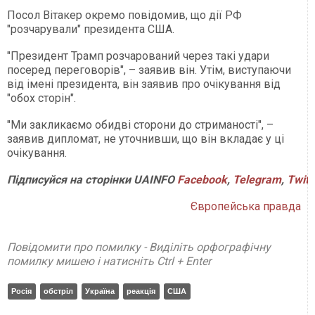
Посол Вітакер окремо повідомив, що дії РФ
"розчарували" президента США.
"Президент Трамп розчарований через такі удари
посеред переговорів", – заявив він. Утім, виступаючи
від імені президента, він заявив про очікування від
"обох сторін".
"Ми закликаємо обидві сторони до стриманості", –
заявив дипломат, не уточнивши, що він вкладає у ці
очікування.
Підписуйся
на
сторінки
UAINFO
Facebook
,
Telegram
,
Twitt
Європейська правда
Повідомити про помилку - Виділіть орфографічну
помилку мишею і натисніть Ctrl + Enter
Росія
обстріл
Україна
реакція
США