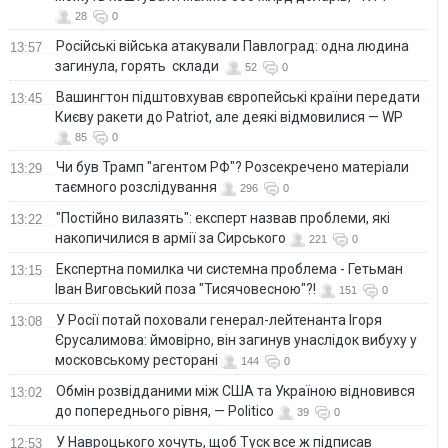
28
0
Російські війська атакували Павлоград: одна людина
13:57
загинула, горять склади
52
0
Вашингтон підштовхував європейські країни передати
13:45
Києву ракети до Patriot, але деякі відмовилися — WP
85
0
Чи був Трамп "агентом РФ"? Розсекречено матеріали
13:29
таємного розслідування
296
0
"Постійно вилазять": експерт назвав проблеми, які
13:22
накопичилися в армії за Сирського
221
0
Eкспертна помилка чи системна проблема - Гетьман
13:15
Іван Виговський поза "Тисячовесною"?!
151
0
У Росії потай поховали генерал-лейтенанта Ігоря
13:08
Єрусалимова: ймовірно, він загинув унаслідок вибуху у
московському ресторані
144
0
Обмін розвідданими між США та Україною відновився
13:02
до попереднього рівня, — Politico
39
0
У Навроцького хочуть, щоб Туск все ж підписав
12:53