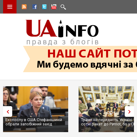
Експослу в США Стефанішиній
Трамп не передасть Україні
обрали запобіжний захід
сотні ракет до Patriot, бо у С
...