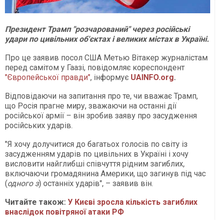
Президент Трамп "розчарований" через російські
удари по цивільних об'єктах і великих містах в Україні.
Про це заявив посол США Метью Вітакер журналістам
перед самітом у Гаазі, повідомляє кореспондент
"Європейської правди"
, інформує
UAINFO.org
.
Відповідаючи на запитання про те, чи вважає Трамп,
що Росія прагне миру, зважаючи на останні дії
російської армії – він зробив заяву про засудження
російських ударів.
"Я хочу долучитися до багатьох голосів по світу із
засудженням ударів по цивільних в Україні і хочу
висловити найглибші співчуття рідним загиблих,
включаючи громадянина Америки, що загинув під час
(
одного з
) останніх ударів", – заявив він.
Читайте також:
У Києві зросла кількість загиблих
внаслідок повітряної атаки РФ