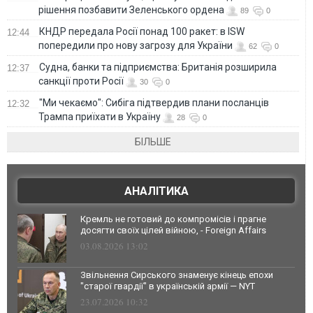
рішення позбавити Зеленського ордена
89
0
КНДР передала Росії понад 100 ракет: в ISW
12:44
попередили про нову загрозу для України
62
0
Судна, банки та підприємства: Британія розширила
12:37
санкції проти Росії
30
0
"Ми чекаємо": Сибіга підтвердив плани посланців
12:32
Трампа приїхати в Україну
28
0
БІЛЬШЕ
АНАЛІТИКА
Кремль не готовий до компромісів і прагне
досягти своїх цілей війною, - Foreign Affairs
03.08.2026 13:02
Звільнення Сирського знаменує кінець епохи
"старої гвардії" в українській армії — NYT
23.07.2026 10:32