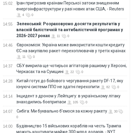
Іран пригрозив країнам Перської затоки знищенням
15:02
енергоінфраструктури у разі нових атак США, - Reuters
4
0
Зеленський: Розраховуємо досягти результатів у
14:55
власній балістичній та антибалістичній програмах у
2026-2027 роках
11
0
Єврокомісія: Україна може використати кошти кредиту
14:46
ЄС на закупівлю ракет-перехоплювачів у третіх країнах
11
0
СБУ викрила ще чотирьох агітаторів рашизму у Херсоні,
14:37
Черкасах та на Сумщині
22
0
Китай готує до бойового чергування ракету DF-17, яку
14:28
існуючі системи ППО не здатні перехопити
82
0
Інцидент з дроном у Лейпцигу: в українському літаку
14:14
знаходились боєприпаси
105
0
Сибіга: Ми буквально б’ємося за кожну ракету
14:07
30
0
Будівництво 15 військових кораблів на честь Трампа
14:00
можуть коштувати майже 300 млрд доларів, - NYT