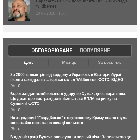
Перспектива: ЗСУ добомблять і всі інші склади
Wildberries
23.07.2026 11:31
ОБГОВОРЮВАНЕ
|
ПОПУЛЯРНЕ
День
Місяць
За весь час
За 2000 кілометрів від кордону з Україною: в Єкатеринбурзі
після атаки дронів загорівся склад Wildberries. ФОТО. ВІДЕО
0
Ворог завдав комбінованого удару по Сумах, двоє поранених.
Ще десятеро постраждали після атаки БПЛА по ринку на
Сумщині. ФОТО
0
На аеродромі "Гвардійське" в окупованому Криму спалахнула
масштабна пожежа на складі пального
0
В адміністрації Вучича анонсували перший візит Зеленського до