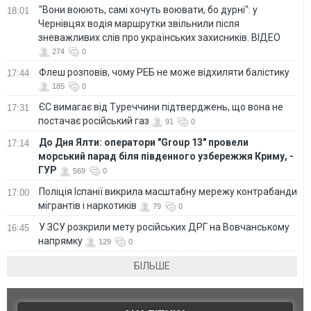
"Вони воюють, самі хочуть воювати, бо дурні": у
18:01
Чернівцях водія маршрутки звільнили після
зневажливих слів про українських захисників. ВІДЕО
274
0
Флеш розповів, чому РЕБ не може відхиляти балістику
17:44
185
0
ЄС вимагає від Туреччини підтверджень, що вона не
17:31
постачає російський газ
91
0
До Дня Ялти: оператори "Group 13" провели
17:14
морський парад біля південного узбережжя Криму, -
ГУР
569
0
Поліція Іспанії викрила масштабну мережу контрабанди
17:00
мігрантів і наркотиків
79
0
У ЗСУ розкрили мету російських ДРГ на Вовчанському
16:45
напрямку
129
0
БІЛЬШЕ