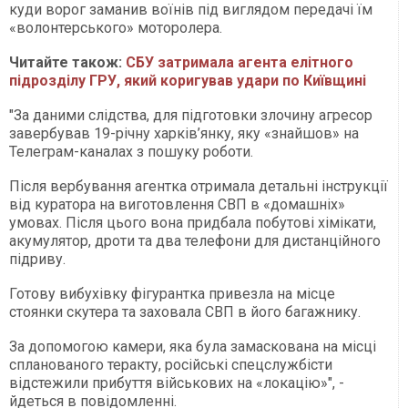
куди ворог заманив воїнів під виглядом передачі їм
«волонтерського» моторолера.
Читайте також:
СБУ затримала агента елітного
підрозділу ГРУ, який коригував удари по Київщині
"За даними слідства, для підготовки злочину агресор
завербував 19-річну харків’янку, яку «знайшов» на
Телеграм-каналах з пошуку роботи.
Після вербування агентка отримала детальні інструкції
від куратора на виготовлення СВП в «домашніх»
умовах. Після цього вона придбала побутові хімікати,
акумулятор, дроти та два телефони для дистанційного
підриву.
Готову вибухівку фігурантка привезла на місце
стоянки скутера та заховала СВП в його багажнику.
За допомогою камери, яка була замаскована на місці
спланованого теракту, російські спецслужбісти
відстежили прибуття військових на «локацію»", -
йдеться в повідомленні.