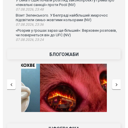
У Сенаті США почали розгляд законопроєкту Грема про
«пекельні санкції» проти Росії (NV)
07.08.2026, 23:48
Візит Зеленського. У Белграді найбільший хмарочос
підсвітили синьо-жовтими кольорами (NV)
07.08.2026, 23:36
«Розрив у грошах зараз ще більший»: Верховен розповів,
чи повернеться він до UFC (NV)
07.08.2026, 23:24
БЛОГОЖАБИ