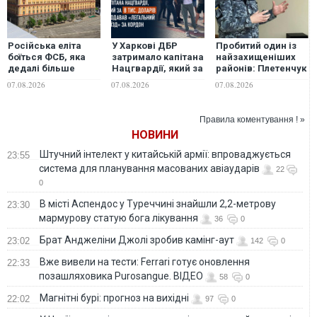
Російська еліта
У Харкові ДБР
Пробитий один із
боїться ФСБ, яка
затримало капітана
найзахищеніших
дедалі більше
Нацгвардії, який за
районів: Плетенчук
виходить з-під
8 тис. доларів
прокоментував
07.08.2026
07.08.2026
07.08.2026
контролю, -
продавав
удар по кораблях
Bloomberg
"легальний виїзд"
ФСБ у Керчі
за кордон
Правила коментування ! »
НОВИНИ
Штучний інтелект у китайській армії: впроваджується
23:55
система для планування масованих авіаударів
22
0
В місті Аспендос у Туреччині знайшли 2,2-метрову
23:30
мармурову статую бога лікування
36
0
Брат Анджеліни Джолі зробив камінг-аут
23:02
142
0
Вже вивели на тести: Ferrari готує оновлення
22:33
позашляховика Purosangue. ВІДЕО
58
0
Магнітні бурі: прогноз на вихідні
22:02
97
0