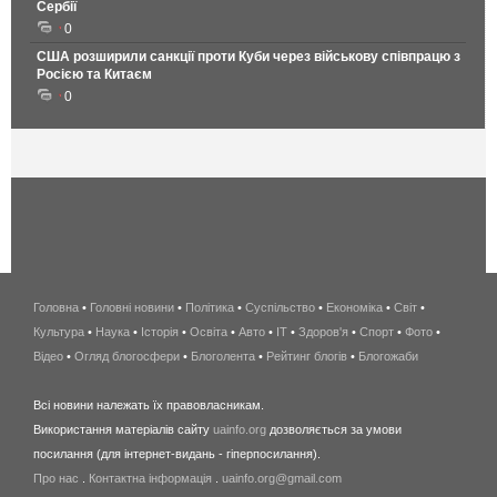
Сербії
0
США розширили санкції проти Куби через військову співпрацю з
Росією та Китаєм
0
Головна
•
Головні новини
•
Політика
•
Суспільство
•
Економіка
беспроводной
•
Світ
•
Культура
•
Наука
•
Історія
•
Освіта
•
Авто
•
IT
•
Здоров'я
интернет
•
Спорт
•
Фото
•
Відео
•
Огляд блогосфери
•
Блоголента
•
Рейтинг блогів
киев
•
Блогожаби
и
Всі новини належать їх правовласникам.
область
Використання матеріалів сайту
uainfo.org
дозволяється за умови
wimax
посилання (для інтернет-видань - гіперпосилання).
интернет
Про нас
.
Контактна інформація
.
uainfo.org@gmail.com
в