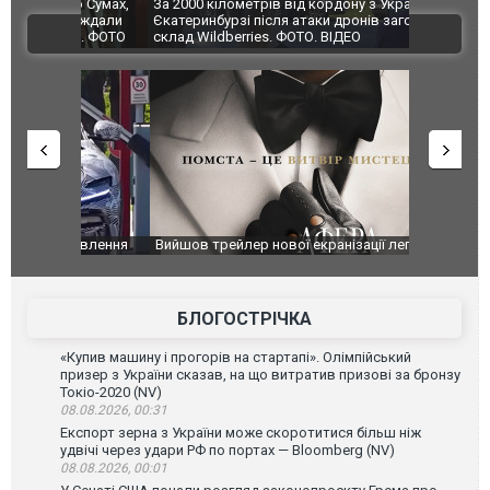
по Сумах,
За 2000 кілометрів від кордону з Україною: в
"Мої іграш
траждали
Єкатеринбурзі після атаки дронів загорівся
суперкарів
ВІДЕО
ині. ФОТО
склад Wildberries. ФОТО. ВІДЕО
оновлення
Вийшов трейлер нової екранізації легендарного
Зеленський
фільму "Афера Томаса Крауна"
перемовин
БЛОГОСТРІЧКА
«Купив машину і прогорів на стартапі». Олімпійський
призер з України сказав, на що витратив призові за бронзу
Токіо-2020 (NV)
08.08.2026, 00:31
Експорт зерна з України може скоротитися більш ніж
удвічі через удари РФ по портах — Bloomberg (NV)
08.08.2026, 00:01