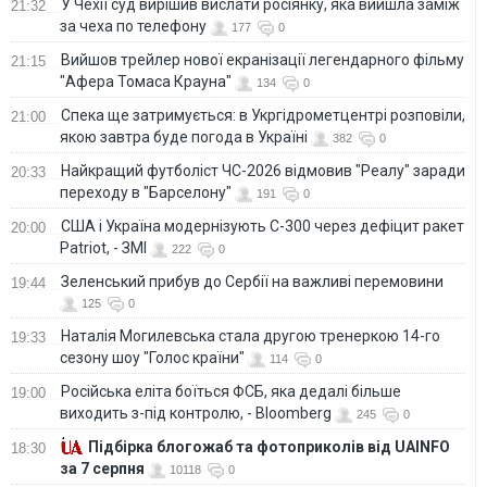
У Чехії суд вирішив вислати росіянку, яка вийшла заміж
21:32
за чеха по телефону
177
0
Вийшов трейлер нової екранізації легендарного фільму
21:15
"Афера Томаса Крауна"
134
0
Спека ще затримується: в Укргідрометцентрі розповіли,
21:00
якою завтра буде погода в Україні
382
0
Найкращий футболіст ЧС-2026 відмовив "Реалу" заради
20:33
переходу в "Барселону"
191
0
США і Україна модернізують С-300 через дефіцит ракет
20:00
Patriot, - ЗМІ
222
0
Зеленський прибув до Сербії на важливі перемовини
19:44
125
0
Наталія Могилевська стала другою тренеркою 14-го
19:33
сезону шоу "Голос країни"
114
0
Російська еліта боїться ФСБ, яка дедалі більше
19:00
виходить з-під контролю, - Bloomberg
245
0
Підбірка блогожаб та фотоприколів від UAINFO
18:30
за 7 серпня
10118
0