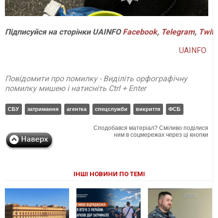
Підписуйся
на
сторінки
UAINFO
Facebook
,
Telegram
,
Twitt
UAINFO
Повідомити про помилку - Виділіть орфографічну
помилку мишею і натисніть Ctrl + Enter
СБУ
затримання
агентка
спецслужби
викриття
ФСБ
Сподобався матеріал? Сміливо поділися
ним в соцмережах через ці кнопки
ІНШІ НОВИНИ ПО ТЕМІ