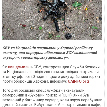
СБУ та Нацполіція затримали у Харкові російську
агентку, яка передала військовим ЗСУ замінований
скутер як «волонтерську допомогу».
Як
повідомили
в СБУ, контррозвідка Служби безпеки
та Національна поліція «по гарячих слідах» затримали
агентку рф, яка 20 червня цього року здійснила теракт
проти оборонців Харкова, інформує
UAINFO.org
.
Того дня російські спецслужбісти активували
саморобний вибуховий пристрій (СВП), який був
захований у багажнику скутера, коли поруч перебували
двоє військових. Вибух стався біля харківського кафе,