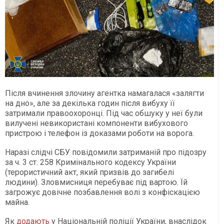
Після вчинення злочину агентка намагалася «залягти
на дно», але за декілька годин після вибуху її
затримали правоохоронці. Під час обшуку у неї були
вилучені невикористані компоненти вибухового
пристрою і телефон із доказами роботи на ворога.
Наразі слідчі СБУ повідомили затриманій про підозру
за ч. 3 ст. 258 Кримінального кодексу України
(терористичний акт, який призвів до загибелі
людини). Зловмисниця перебуває під вартою. Їй
загрожує довічне позбавлення волі з конфіскацією
майна.
Як
додають
у Національній поліції України, внаслідок