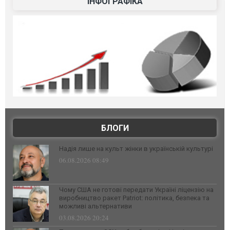
ІНФОГРАФІКА
БЛОГИ
Надія лише на культ жінки в українській культурі
06.08.2026 08:49
Чому США не готові передати Україні ліцензію на
виробництво ракет Patriot: політика, безпека та
можливі альтернативи
03.08.2026 20:24