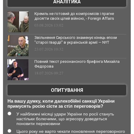
АНАЛІТИКА
Кремль не готовий до компромісів і прагне
досягти своїх цілей війною, - Foreign Affairs
03.08.2026 13:02
Звільнення Сирського знаменує кінець епохи
"старої гвардії" в українській армії — NYT
23.07.2026 10:32
Повний текст резонансного брифінга Михайла
Федорова
18.07.2026 09:27
ОПИТУВАННЯ
На вашу думку, коли далекобійні санкції України
примусять росію сісти за стіл переговорів?
У найближчі місяці удари України по росії стануть
настільки болючими, що агресору доведеться
поновити перемовини
Цього року не варто чекати поновлення переговорного