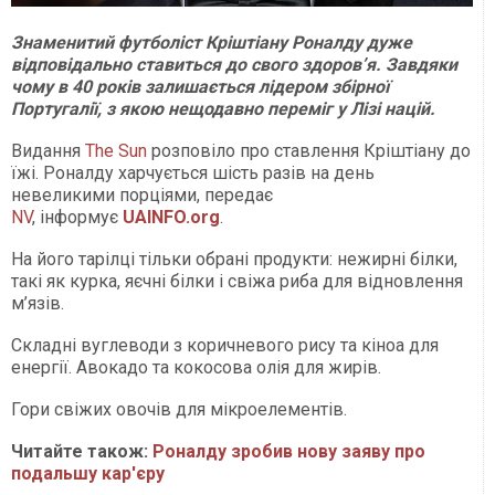
Знаменитий футболіст Кріштіану Роналду дуже
відповідально ставиться до свого здоров’я. Завдяки
чому в 40 років залишається лідером збірної
Португалії, з якою нещодавно переміг у Лізі націй.
Видання
The Sun
розповіло про ставлення Кріштіану до
їжі. Роналду харчується шість разів на день
невеликими порціями, передає
NV
, інформує
UAINFO.org
.
На його тарілці тільки обрані продукти: нежирні білки,
такі як курка, яєчні білки і свіжа риба для відновлення
м’язів.
Складні вуглеводи з коричневого рису та кіноа для
енергії. Авокадо та кокосова олія для жирів.
Гори свіжих овочів для мікроелементів.
Читайте також:
Роналду зробив нову заяву про
подальшу кар'єру