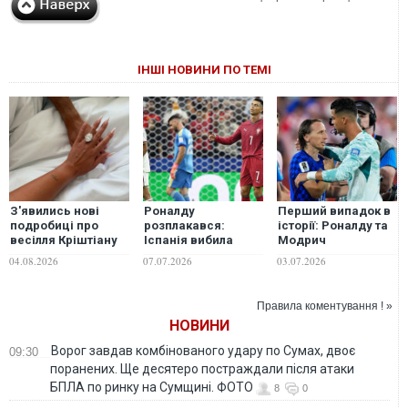
ІНШІ НОВИНИ ПО ТЕМІ
З'явились нові
Роналду
Перший випадок в
подробиці про
розплакався:
історії: Роналду та
весілля Кріштіану
Іспанія вибила
Модрич
Роналду та
Португалію та
встановили рекорд
04.08.2026
07.07.2026
03.07.2026
Джорджини
вийшла до
усіх часів на
Родрігес
чвертьфіналу
чемпіонатах світу
чемпіонату світу
Правила коментування ! »
НОВИНИ
Ворог завдав комбінованого удару по Сумах, двоє
09:30
поранених. Ще десятеро постраждали після атаки
БПЛА по ринку на Сумщині. ФОТО
8
0