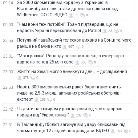
За 2000 кілометрів від кордону з Україною: в
09:14
Єкатеринбурзі після атаки дронів загорівся склад
Wildberries. ФОТО. ВІДЕО
35
0
"Нам вони теж потрібні": Трамп підтвердив, що не
09:00
надасть Україні перехоплювачі до Patriot
33
0
Потужний гавайський телескоп виявив на Сонці те, чого
23:55
раніше не бачив ніхто
607
0
"Мої іграшки": Роналду показав колекцію суперкарів
23:31
вартістю понад 25 млн євро
300
0
Життя на Землі могло виникнути двічі, – дослідження
23:00
375
0
Навіть 300 американських ракет Україні вистачить
22:53
лише на 2,5-3 місяці активних російських обстрілів -
експерт
103
0
Як діяти пасажирам у разі загрози під час подорожі -
22:42
поради від "Укрзалізниці"
137
0
В Таїланді футболіст загинув від удару блискавки під
22:31
час матчу: ще 12 людей постраждали. ВІДЕО
153
0