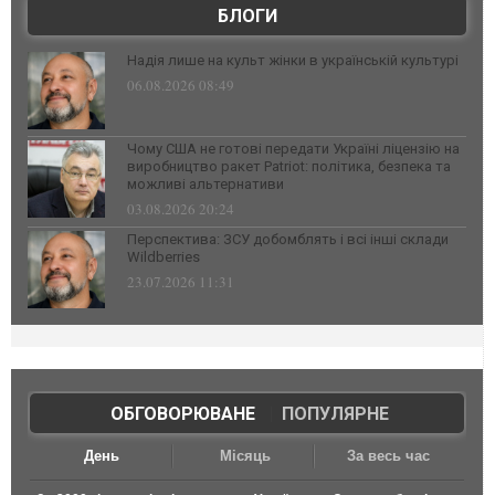
БЛОГИ
Надія лише на культ жінки в українській культурі
06.08.2026 08:49
Чому США не готові передати Україні ліцензію на
виробництво ракет Patriot: політика, безпека та
можливі альтернативи
03.08.2026 20:24
Перспектива: ЗСУ добомблять і всі інші склади
Wildberries
23.07.2026 11:31
ОБГОВОРЮВАНЕ
|
ПОПУЛЯРНЕ
День
Місяць
За весь час