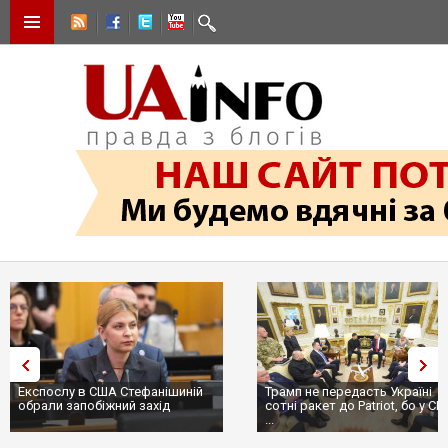
Експослу в США Стефанішиній
Трамп не передасть Україні
обрали запобіжний захід
сотні ракет до Patriot, бо у С
...