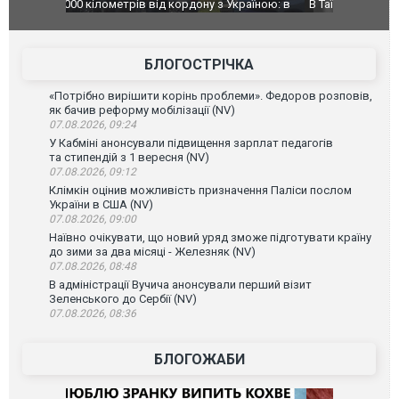
країною: в
В Таїланді футболіст загинув від удару
Топпосадов
агорівся
блискавки під час матчу: ще 12 людей
підозру
постраждали. ВІДЕО
БЛОГОСТРІЧКА
«Потрібно вирішити корінь проблеми». Федоров розповів,
як бачив реформу мобілізації (NV)
07.08.2026, 09:24
У Кабміні анонсували підвищення зарплат педагогів
та стипендій з 1 вересня (NV)
07.08.2026, 09:12
Клімкін оцінив можливість призначення Паліси послом
України в США (NV)
07.08.2026, 09:00
Наївно очікувати, що новий уряд зможе підготувати країну
до зими за два місяці - Железняк (NV)
07.08.2026, 08:48
В адміністрації Вучича анонсували перший візит
Зеленського до Сербії (NV)
07.08.2026, 08:36
БЛОГОЖАБИ