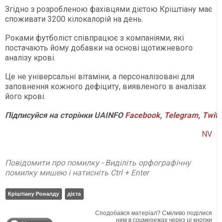
Згідно з розробленою фахівцями дієтою Кріштіану має
споживати 3200 кілокалорій на день.
Роками футболіст співпрацює з компаніями, які
постачають йому добавки на основі щотижневого
аналізу крові.
Це не універсальні вітаміни, а персоналізовані для
заповнення кожного дефіциту, виявленого в аналізах
його крові.
Підписуйся
на
сторінки
UAINFO
Facebook
,
Telegram
,
Twitt
NV
Повідомити про помилку - Виділіть орфографічну
помилку мишею і натисніть Ctrl + Enter
Кріштіану Роналду
дієта
Сподобався матеріал? Сміливо поділися
ним в соцмережах через ці кнопки