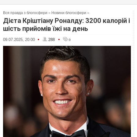
Вся правда з блогосфери
»
Новини блогосфери
»
Дієта Кріштіану Роналду: 3200 калорій і
шість прийомів їжі на день
•
•
09.07.2025, 20:00
288
0