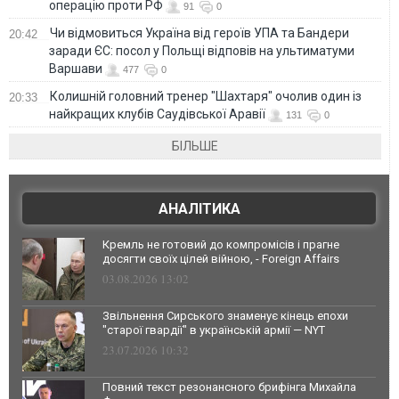
операцію проти РФ
91
0
Чи відмовиться Україна від героїв УПА та Бандери
20:42
заради ЄС: посол у Польщі відповів на ультиматуми
Варшави
477
0
Колишній головний тренер "Шахтаря" очолив один із
20:33
найкращих клубів Саудівської Аравії
131
0
БІЛЬШЕ
АНАЛІТИКА
Кремль не готовий до компромісів і прагне
досягти своїх цілей війною, - Foreign Affairs
03.08.2026 13:02
Звільнення Сирського знаменує кінець епохи
"старої гвардії" в українській армії — NYT
23.07.2026 10:32
Повний текст резонансного брифінга Михайла