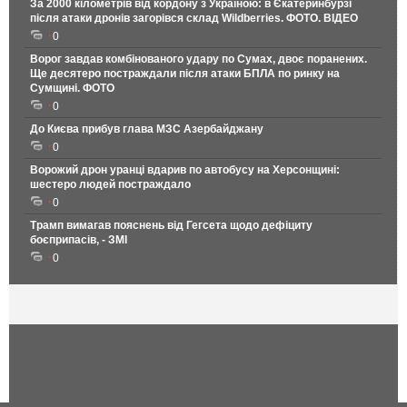
За 2000 кілометрів від кордону з Україною: в Єкатеринбурзі
після атаки дронів загорівся склад Wildberries. ФОТО. ВІДЕО
0
Ворог завдав комбінованого удару по Сумах, двоє поранених.
Ще десятеро постраждали після атаки БПЛА по ринку на
Сумщині. ФОТО
0
До Києва прибув глава МЗС Азербайджану
0
Ворожий дрон уранці вдарив по автобусу на Херсонщині:
шестеро людей постраждало
0
Трамп вимагав пояснень від Гегсета щодо дефіциту
боєприпасів, - ЗМІ
0