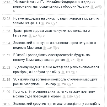
"Немає чіткого „ні“", - Михайло Федоров не відкидає
22:13
повернення на посаду міністра оборони України
98
0
Huawei виходить на ринок позашляховиків з моделлю
22:02
Stelato G9. ФОТО
300
0
Трамп різко відреагував на чутки про конфлікт з
21:58
Гегсетом
117
0
Зеленський анонсував звільнення через ситуацію із
21:54
водою в Марганці
129
0
В Україні розподіляти електроенергію будуть по-
21:43
новому: Шмигаль розкрив деталі
273
0
"Я доначу щодня": Даша Астаф'єва різко висловилася
21:32
про зірок, які забули про війну
171
0
ЗСУ взяли під вогневий контроль ключовий маршрут
21:15
росіян Маріуполь — Чонгар
238
0
Прогноз: 9-го серпня дихати легко свіжим повітрям
21:00
можна буде повсюди в Україні
1220
0
Зеленський доручив підготувати спеціальну санкційну
20:55