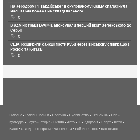
На аеродромі "Гвардійське" в окупованому Криму спалахнула
масштабна пожежа на складі пального
0
В адміністрації Вучича анонсували перший візит Зеленського до
Сербії
0
США розширили санкції проти Куби через військову співпрацю з
Росією та Китаєм
0
Головна
•
Головні новини
•
Політика
•
Суспільство
•
Економіка
беспроводной
•
Світ
•
Культура
•
Наука
•
Історія
•
Освіта
•
Авто
•
IT
•
Здоров'я
интернет
•
Спорт
•
Фото
•
Відео
•
Огляд блогосфери
•
Блоголента
•
Рейтинг блогів
киев
•
Блогожаби
и