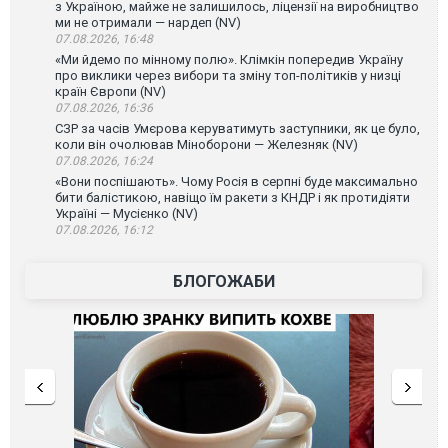
з Україною, майже не залишилось, ліцензії на виробництво
ми не отримали — нардеп (NV)
07.08.2026, 16:48
«Ми йдемо по мінному полю». Клімкін попередив Україну
про виклики через вибори та зміну топ-політиків у низці
країн Європи (NV)
07.08.2026, 16:36
СЗР за часів Умєрова керуватимуть заступники, як це було,
коли він очолював Міноборони — Железняк (NV)
07.08.2026, 16:24
«Вони поспішають». Чому Росія в серпні буде максимально
бити балістикою, навіщо їм ракети з КНДР і як протидіяти
Україні — Мусієнко (NV)
07.08.2026, 16:12
БЛОГОЖАБИ