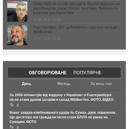
Чому США не готові передати Україні ліцензію на
виробництво ракет Patriot: політика, безпека та
можливі альтернативи
03.08.2026 20:24
Перспектива: ЗСУ добомблять і всі інші склади
Wildberries
23.07.2026 11:31
ОБГОВОРЮВАНЕ
|
ПОПУЛЯРНЕ
День
Місяць
За весь час
За 2000 кілометрів від кордону з Україною: в Єкатеринбурзі
після атаки дронів загорівся склад Wildberries. ФОТО. ВІДЕО
0
Ворог завдав комбінованого удару по Сумах, двоє поранених.
Ще десятеро постраждали після атаки БПЛА по ринку на
Сумщині. ФОТО
0