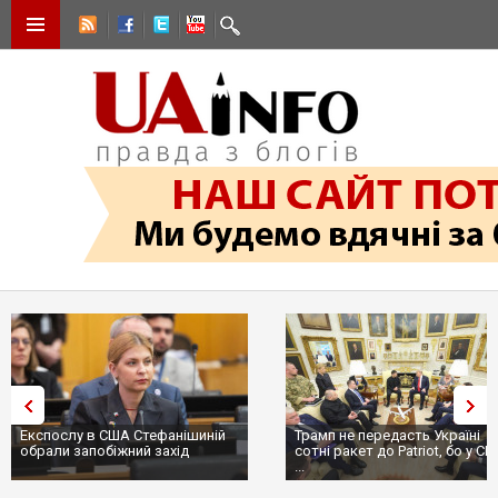
Експослу в США Стефанішиній
Трамп не передасть Україні
обрали запобіжний захід
сотні ракет до Patriot, бо у С
...