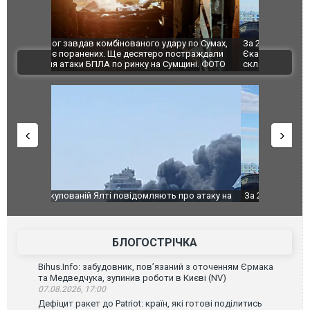
по Сумах,
За 2000 кілометрів від кордону з Україною: в
"Мої іграш
траждали
Єкатеринбурзі після атаки дронів загорівся
суперкарів
ВІДЕО
ині. ФОТО
склад Wildberries. ФОТО. ВІДЕО
о атаку на
За 2000 кілометрів від кордону з Україною: в
В Таїланді 
го диму.
Єкатеринбурзі після атаки дронів загорівся
блискавки 
склад Wildberries. ФОТО. ВІДЕО
постражда
БЛОГОСТРІЧКА
Bihus.Info: забудовник, пов’язаний з оточенням Єрмака
та Медведчука, зупинив роботи в Києві (NV)
07.08.2026, 17:00
Дефіцит ракет до Patriot: країн, які готові поділитись