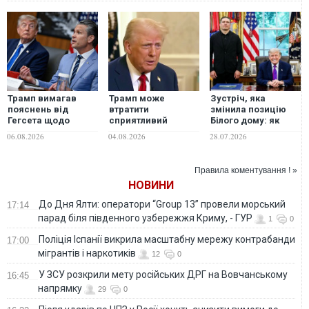
Трамп вимагав
Трамп може
Зустріч, яка
пояснень від
втратити
змінила позицію
Гегсета щодо
сприятливий
Білого дому: як
дефіциту
момент для
Усик сказав
06.08.2026
04.08.2026
28.07.2026
боєприпасів, - ЗМІ
завершення війни
Трампу, чим
в Україні — NYT
українці
відрізняються від
Правила коментування ! »
росіян
НОВИНИ
До Дня Ялти: оператори “Group 13” провели морський
17:14
парад біля південного узбережжя Криму, - ГУР
1
0
Поліція Іспанії викрила масштабну мережу контрабанди
17:00
мігрантів і наркотиків
12
0
У ЗСУ розкрили мету російських ДРГ на Вовчанському
16:45
напрямку
29
0