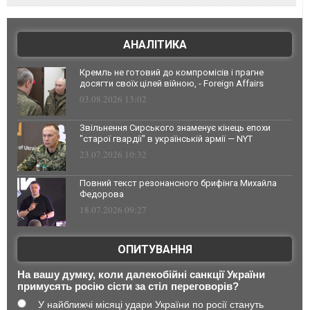
АНАЛІТИКА
Кремль не готовий до компромісів і прагне
досягти своїх цілей війною, - Foreign Affairs
03.08.2026 13:02
Звільнення Сирського знаменує кінець епохи
"старої гвардії" в українській армії — NYT
23.07.2026 10:32
Повний текст резонансного брифінга Михайла
Федорова
18.07.2026 09:27
ОПИТУВАННЯ
На вашу думку, коли далекобійні санкції України
примусять росію сісти за стіл переговорів?
У найближчі місяці удари України по росії стануть