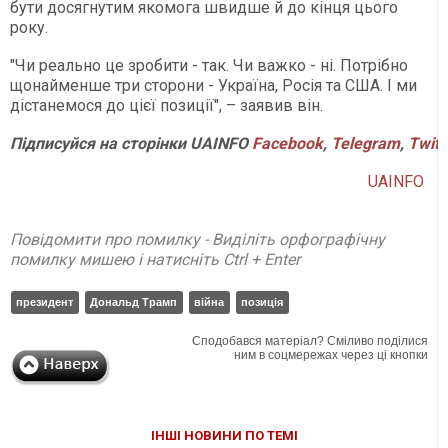
бути досягнутим якомога швидше й до кінця цього
року.
"Чи реально це зробити - так. Чи важко - ні. Потрібно
щонайменше три сторони - Україна, Росія та США. І ми
дістанемося до цієї позиції", – заявив він.
Підписуйся
на
сторінки
UAINFO
Facebook
,
Telegram
,
Twitt
UAINFO
Повідомити про помилку - Виділіть орфографічну
помилку мишею і натисніть Ctrl + Enter
президент
Дональд Трамп
війна
позиція
Сподобався матеріал? Сміливо поділися
ним в соцмережах через ці кнопки
ІНШІ НОВИНИ ПО ТЕМІ