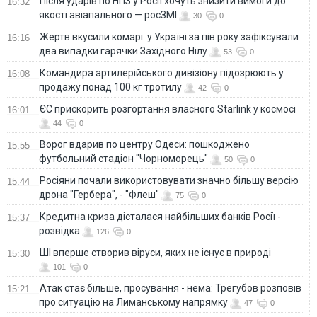
Після ударів по НПЗ у Росії хочуть знизити вимоги до
16:32
якості авіапального — росЗМІ
30
0
Жертв вкусили комарі: у Україні за пів року зафіксували
16:16
два випадки гарячки Західного Нілу
53
0
Командира артилерійського дивізіону підозрюють у
16:08
продажу понад 100 кг тротилу
42
0
ЄС прискорить розгортання власного Starlink у космосі
16:01
44
0
Ворог вдарив по центру Одеси: пошкоджено
15:55
футбольний стадіон "Чорноморець"
50
0
Росіяни почали використовувати значно більшу версію
15:44
дрона "Гербера", - "Флеш"
75
0
Кредитна криза дісталася найбільших банків Росії -
15:37
розвідка
126
0
ШІ вперше створив віруси, яких не існує в природі
15:30
101
0
Атак стає більше, просування - нема: Трегубов розповів
15:21
про ситуацію на Лиманському напрямку
47
0