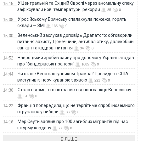
У Центральній та Східній Європі через аномальну спеку
15:15
зафіксували нові температурні рекорди
85
0
У російському Брянську спалахнула пожежа, горять
15:08
склади — ЗМІ
135
0
Зеленський заслухав доповідь Драпатого: обговорили
15:00
питання захисту Донеччини, антибалістику, далекобійні
санкції та кадрові питання
34
0
Навроцький зробив заяву про допомогу Україні і згадав
14:52
про "бандерівські прапори"
1085
0
Чи стане Венс наступником Трампа? Президент США
14:44
виступив із неочікуваною заявою
221
0
Стало відомо, хто потрапив під нові санкції Євросоюзу
14:30
61
0
Франція попередила, що не терпітиме спроб іноземного
14:22
втручання у вибори
33
0
Мер Сеути заявив про 100 загиблих мігрантів під час
14:16
штурму кордону
77
0
БІЛЬШЕ