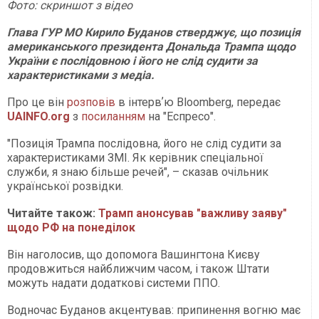
Фото: скр
и
ншот
з відео
Глава ГУР МО Кирило Буданов стверджує, що позиція
американського президента Дональда Трампа щодо
України є послідовною і його не слід судити за
характеристиками з медіа.
Про це він
розповів
в інтервʼю Bloomberg, передає
UAINFO.org
з
посиланням
на "Еспресо".
"Позиція Трампа послідовна, його не слід судити за
характеристиками ЗМІ. Як керівник спеціальної
служби, я знаю більше речей", – сказав очільник
української розвідки.
Читайте також:
Трамп анонсував "важливу заяву"
щодо РФ на понеділок
Він наголосив, що допомога Вашингтона Києву
продовжиться найближчим часом, і також Штати
можуть надати додаткові системи ППО.
Водночас Буданов акцентував: припинення вогню має