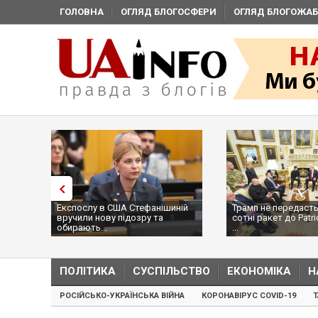
ГОЛОВНА
ОГЛЯД БЛОГОСФЕРИ
ОГЛЯД БЛОГОЖАБ
Експослу в США Стефанішиній
Трамп не передасть
вручили нову підозру та
сотні ракет до Patri
обирають...
...
ПОЛІТИКА
СУСПІЛЬСТВО
ЕКОНОМІКА
Н
РОСІЙСЬКО-УКРАЇНСЬКА ВІЙНА
КОРОНАВІРУС COVID-19