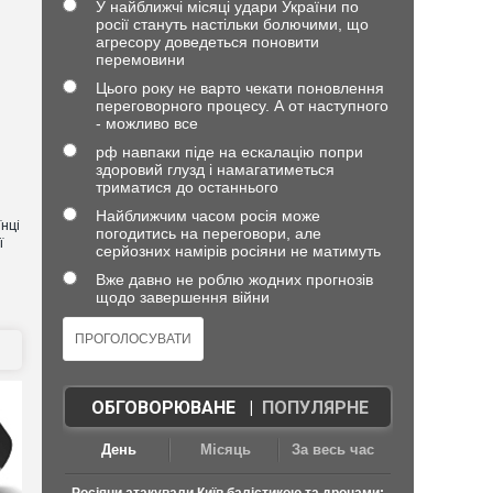
У найближчі місяці удари України по
росії стануть настільки болючими, що
агресору доведеться поновити
перемовини
Цього року не варто чекати поновлення
переговорного процесу. А от наступного
- можливо все
рф навпаки піде на ескалацію попри
здоровий глузд і намагатиметься
триматися до останнього
Найближчим часом росія може
нці
погодитись на переговори, але
ї
серйозних намірів росіяни не матимуть
Вже давно не роблю жодних прогнозів
щодо завершення війни
ОБГОВОРЮВАНЕ
|
ПОПУЛЯРНЕ
День
Місяць
За весь час