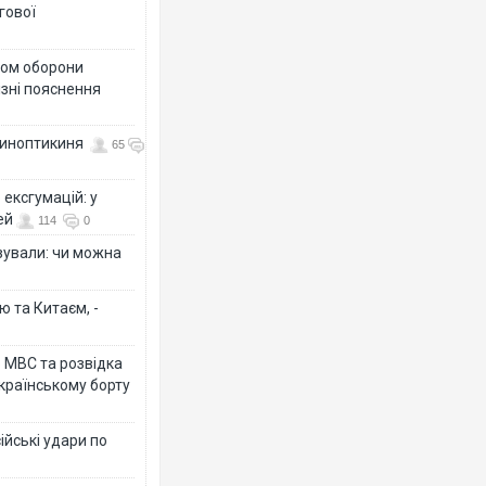
гової
тром оборони
різні пояснення
 синоптикиня
65
ексгумацій: у
ей
114
0
ізували: чи можна
ю та Китаєм, -
о МВС та розвідка
країнському борту
ійські удари по