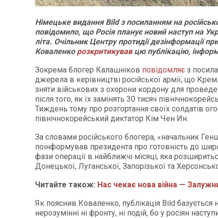
Німецьке видання Bild з посиланням на російськ
повідомило, що Росія планує новий наступ на Укр
літа. Очільник Центру протидії дезінформації пр
Коваленко
розкритикував
цю публікацію, інфор
Зокрема блогер Калашніков
повідомляє
з посила
джерела в керівництві російської армії, що Кре
зняти військових з охорони кордону для проведе
після того, як їх замінять 30 тисяч північнокорейс
Тиждень тому про розгортання своїх солдатів ог
північнокорейський диктатор Кім Чен Ин.
За словами російського блогера, «начальник Ген
поінформував президента про готовність до ши
фази операції в найближчі місяці, яка розширить
Донецької, Луганської, Запорізької та Херсонсько
Читайте також:
Нас чекає нова війна — Залужн
Як пояснив Коваленко, публікація Bild базується
нерозумінні ні фронту, ні подій, бо у росіян наступ