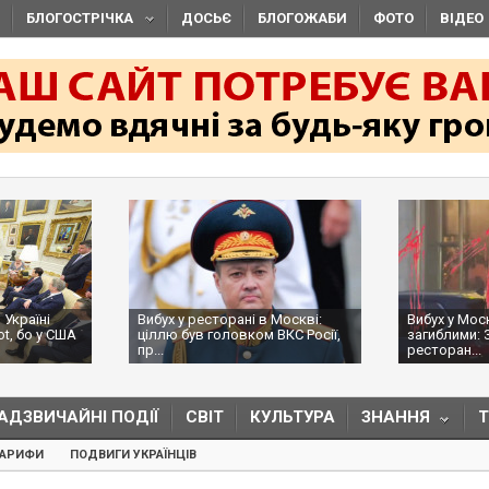
БЛОГОСТРІЧКА
ДОСЬЄ
БЛОГОЖАБИ
ФОТО
ВІДЕО
 Україні
Вибух у ресторані в Москві:
Вибух у Мос
ot, бо у США
ціллю був головком ВКС Росії,
загиблими: 
пр...
ресторан...
АДЗВИЧАЙНІ ПОДІЇ
СВІТ
КУЛЬТУРА
ЗНАННЯ
ТАРИФИ
ПОДВИГИ УКРАЇНЦІВ