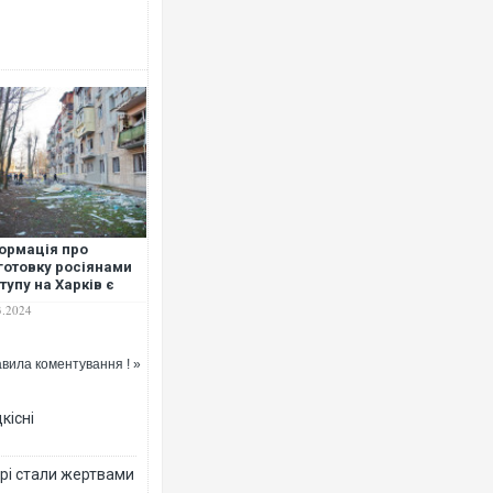
Українські надзвичайники врят
під час ліквідації масштабної лі
Франції
ормація про
готовку росіянами
тупу на Харків є
тиною "пропаганди
3.2024
аху" та не
повідає дійсності –
Д
вила коментування ! »
Неймар влаштував конфлікт пі
кісні
"Сантоса". ВІДЕО
рі стали жертвами