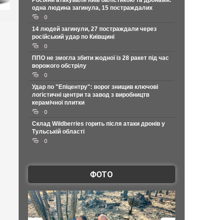
Росіяни атакували Київ балістикою та дронами:
одна людина загинула, 15 постраждалих
0
14 людей загинули, 27 постраждали через
російський удар по Київщині
0
ППО не змогла збити жодної із 28 ракет під час
ворожого обстрілу
0
Удар по "Епіцентру": ворог знищив ключові
логістичні центри та завод з виробництв
керамічної плитки
0
Склад Wildberries горить після атаки дронів у
Тульській області
0
ФОТО