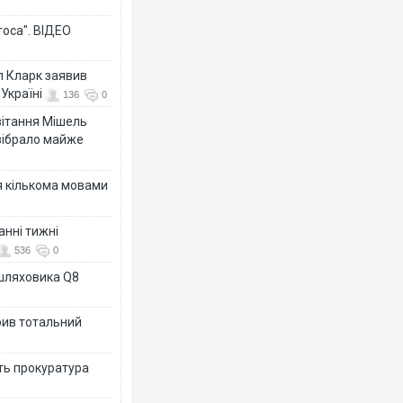
тоса". ВІДЕО
л Кларк заявив
Україні
136
0
ивітання Мішель
зібрало майже
я кількома мовами
анні тижні
536
0
ашляховика Q8
рив тотальний
ить прокуратура