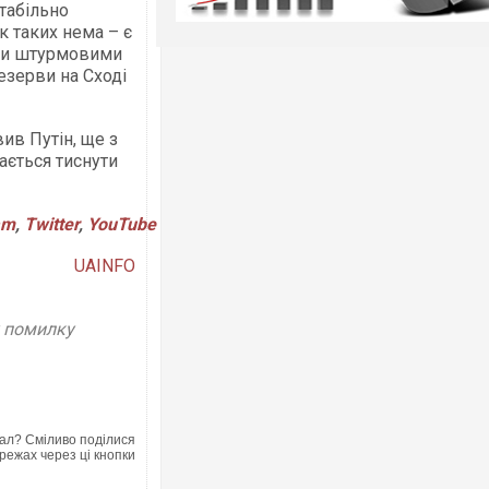
табільно
к таких нема – є
ити штурмовими
езерви на Сході
вив Путін, ще з
ається тиснути
am
,
Twitter
,
YouTube
UAINFO
у помилку
ал? Сміливо поділися
режах через ці кнопки