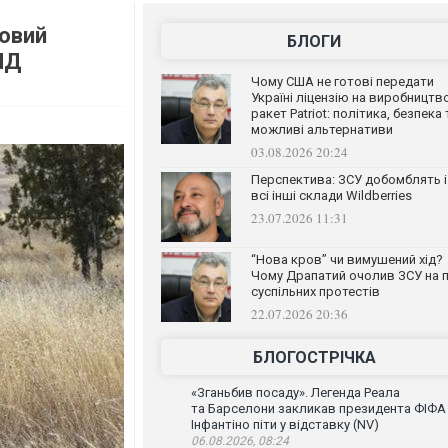
новий
БЛОГИ
ЦПД
Чому США не готові передати
Україні ліцензію на виробництв
ракет Patriot: політика, безпека 
можливі альтернативи
03.08.2026 20:24
Перспектива: ЗСУ добомблять і
всі інші склади Wildberries
23.07.2026 11:31
“Нова кров” чи вимушений хід?
Чому Драпатий очолив ЗСУ на п
суспільних протестів
22.07.2026 20:36
БЛОГОСТРІЧКА
«Зганьбив посаду». Легенда Реала
та Барселони закликав президента ФІФА
Інфантіно піти у відставку (NV)
06.08.2026, 08:24