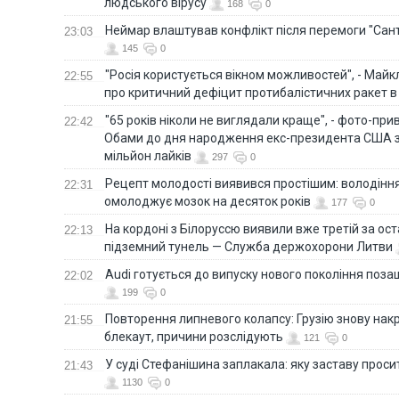
людського вірусу
168
0
Неймар влаштував конфлікт після перемоги "Сан
23:03
145
0
"Росія користується вікном можливостей", - Майк
22:55
про критичний дефіцит протибалістичних ракет в 
"65 років ніколи не виглядали краще", - фото-пр
22:42
Обами до дня народження екс-президента США 
мільйон лайків
297
0
Рецепт молодості виявився простішим: володінн
22:31
омолоджує мозок на десяток років
177
0
На кордоні з Білоруссю виявили вже третій за ост
22:13
підземний тунель — Служба держохорони Литви
Audi готується до випуску нового покоління поз
22:02
199
0
Повторення липневого колапсу: Грузію знову нак
21:55
блекаут, причини розслідують
121
0
У суді Стефанішина заплакала: яку заставу прос
21:43
1130
0