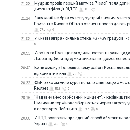
Мудрик провів перший матч за "Челсі" після допін
21:32
дискваліфікації. ВІДЕО
113
0
Залужний не брав участі у зустрічі з новим мініс
21:14
Британії в Києві: в ОП та в оточенні посла дають 
271
0
У Києві завтра - сильна спека, +37+39 градусів. -
21:02
0
Україна та Польща погодили наступні кроки щодо 
20:53
Львові підбили підсумки виконання домовленост
Витік аміаку у Голосіївському районі Києва локал
20:42
відкривати вікна
79
0
ФБР різко змінило курс і почало співпрацю з Росіє
20:32
Reuters
518
0
"Надзвичайно серйозний інцидент", - керівництв
20:16
Німеччини терміново збираються через загрозу у
в аеропорту Лейпцига
597
0
У ЦПД розповіли про єдиний спосіб обмежити рос
20:00
Україні
302
0