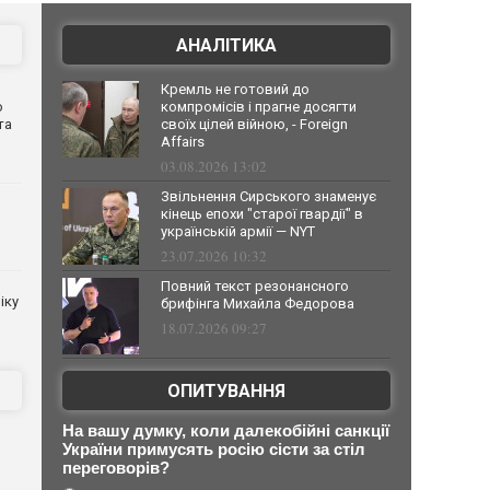
АНАЛІТИКА
Кремль не готовий до
о
компромісів і прагне досягти
та
своїх цілей війною, - Foreign
Affairs
03.08.2026 13:02
Звільнення Сирського знаменує
кінець епохи "старої гвардії" в
українській армії — NYT
23.07.2026 10:32
Повний текст резонансного
іку
брифінга Михайла Федорова
18.07.2026 09:27
ОПИТУВАННЯ
На вашу думку, коли далекобійні санкції
України примусять росію сісти за стіл
переговорів?