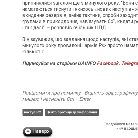
припинялися загалом ще з минулого року. “Вони с
намагаються тиснути і якихось «нових наступів» я
вкидання резервів, зміна тактики, спроби заход
групами в прикордоння, навʼязувати бої, кидати р
і так далі”, – розповів очільник ЦПД.
Він зауважив, що завдання щодо наступів, які ста
минулого року провалені і армія РФ просто намаг
кількістю.
Підписуйся
на
сторінки
UAINFO
Facebook
,
Telegr
Повідомити про помилку - Виділіть орфографічн
мишею і натисніть Ctrl + Enter
наступ РФ
Центр протидії дезінформації
Сподобався матері
ним в соцме