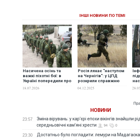
ІНШІ НОВИНИ ПО ТЕМІ
Насичена осінь та
Росія лякає "наступом
Інф
важкі піхотні бої: в
на Чернігів": у ЦПД
під
Україні попередили про
розкрили справжню
нас
підготовку нової хвилі
мету вкиду
час
18.07.2026
04.12.2025
28.0
мобілізації в РФ
стр
від
ЦП
Пра
НОВИНИ
Зміна вірувань: у кар'єрі епохи вікінгів знайшли рід
23:57
середньовічні кам’яні хрести
94
0
Достатньо було погладити: лемури на Мадагаска
23:30