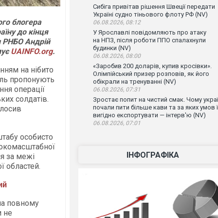
Сибіга привітав рішення Швеції передати
Україні судно тіньового флоту РФ (NV)
ого блогера
06.08.2026, 08:12
аїну до кінця
У Ярославлі повідомляють про атаку
на НПЗ, після роботи ППО спалахнули
и РНБО Андрій
будинки (NV)
мує
UAINFO.org
.
06.08.2026, 08:00
«Заробив 200 доларів, купив кросівки».
нням на нібито
Олімпійський призер розповів, як його
мль пропонують
обікрали на тренуванні (NV)
ння операції
06.08.2026, 07:31
ьких солдатів.
Зростає попит на чистий смак. Чому украї
почали пити більше кави та за яких умов ї
олосив
вигідно експортувати — інтерв'ю (NV)
06.08.2026, 07:01
штабу особисто
рокомасштабної
ІНФОГРАФІКА
ся за межі
ї областей.
ий
 на повному
и не