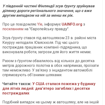
У південній частині Фінляндії зсув ґрунту зруйнував
ділянку дороги регіонального значення, що є вже
другим випадком на ній за менш як рік.
Про це повідомляє
Yle
, інформує
UAINFO.org
з
посиланням
на "Європейську правду".
Зсув ґрунту стався під автошляхом 23 в районі міста
Кеуруу неподалік Ювяскюля. Під час цього
постраждав працівник компанії-підрядника, що
виконувала роботи, загрози для його життя немає.
Разом з ґрунтом обвалилось від кількох до десятка
метрів дорожного полотна в обох напрямках, проїхати
там неможливо. У зв’язку з інцидентом автомобілі
спрямовують об’їзними шляхами.
Читайте також:
У США сталася пожежа у будинку
для літніх людей: дев’ятеро загиблих і десятки
постраждалих
Подібний випадок на цьому ж автошляху, але на іншій