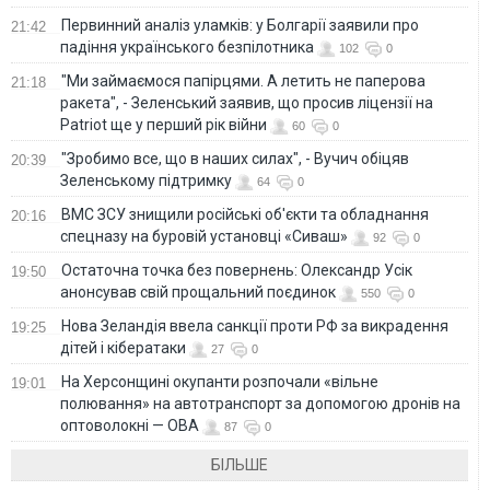
Первинний аналіз уламків: у Болгарії заявили про
21:42
падіння українського безпілотника
102
0
"Ми займаємося папірцями. А летить не паперова
21:18
ракета", - Зеленський заявив, що просив ліцензії на
Patriot ще у перший рік війни
60
0
"Зробимо все, що в наших силах", - Вучич обіцяв
20:39
Зеленському підтримку
64
0
ВМС ЗСУ знищили російські об'єкти та обладнання
20:16
спецназу на буровій установці «Сиваш»
92
0
Остаточна точка без повернень: Олександр Усік
19:50
анонсував свій прощальний поєдинок
550
0
Нова Зеландія ввела санкції проти РФ за викрадення
19:25
дітей і кібератаки
27
0
На Херсонщині окупанти розпочали «вільне
19:01
полювання» на автотранспорт за допомогою дронів на
оптоволокні — ОВА
87
0
БІЛЬШЕ