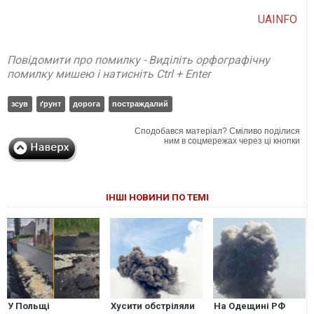
UAINFO
Повідомити про помилку - Виділіть орфографічну
помилку мишею і натисніть Ctrl + Enter
зсув
ґрунт
дорога
постраждалий
Сподобався матеріал? Сміливо поділися
ним в соцмережах через ці кнопки
ІНШІ НОВИНИ ПО ТЕМІ
У Польщі
Хусити обстріляли
На Одещині РФ