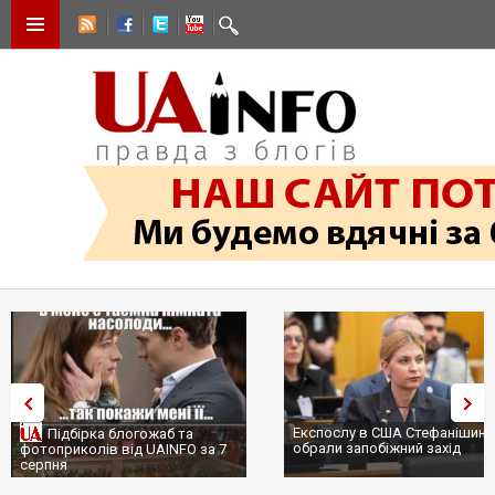
Експослу в США Стефанішині
Підбірка блогожаб та
обрали запобіжний захід
фотоприколів від UAINFO за 7
серпня