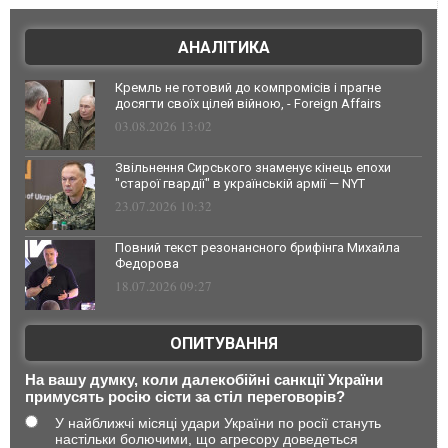
АНАЛІТИКА
Кремль не готовий до компромісів і прагне
досягти своїх цілей війною, - Foreign Affairs
03.08.2026 13:02
Звільнення Сирського знаменує кінець епохи
"старої гвардії" в українській армії — NYT
23.07.2026 10:32
Повний текст резонансного брифінга Михайла
Федорова
18.07.2026 09:27
ОПИТУВАННЯ
На вашу думку, коли далекобійні санкції України
примусять росію сісти за стіл переговорів?
У найближчі місяці удари України по росії стануть
настільки болючими, що агресору доведеться