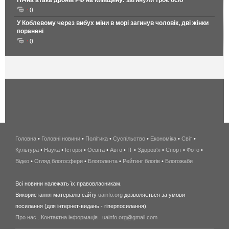
Нічна атака дронів РФ на Київщину: загинули троє осіб
0
У Коблевому через вибух міни в морі загинув чоловік, дві жінки
поранені
0
Головна
•
Головні новини
•
Політика
•
Суспільство
•
Економіка
беспроводной
•
Світ
•
Культура
•
Наука
•
Історія
•
Освіта
•
Авто
•
IT
•
Здоров'я
интернет
•
Спорт
•
Фото
•
Відео
•
Огляд блогосфери
•
Блоголента
•
Рейтинг блогів
киев
•
Блогожаби
и
Всі новини належать їх правовласникам.
область
Використання матеріалів сайту
uainfo.org
дозволяється за умови
wimax
посилання (для інтернет-видань - гіперпосилання).
интернет
Про нас
.
Контактна інформація
.
uainfo.org@gmail.com
в
киеве