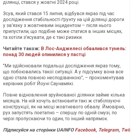
ділянці, стався у жовтні 2024 році.
Зсув, який стався 15 липня, відбувся якраз під час
дослідження стабільності ґрунту на цій ділянці дороги
у зв’язку з жовтневим інцидентом – після нього
припустили, що подібне може статися в інших місцях,
та хотіли з’ясувати, де є такі ризики.
Читайте також:
В Лос-Анджелесі обвалився тунель:
понад 30 людей опинилися у пастці
"Ми здійснювали подальші дослідження якраз тому,
що побоювались такої ситуації. А у підсумку вона все
одно стала повною несподіванкою", – прокоментував
керівник робіт Йоуні Саунамякі.
Повне відновлення зруйнованої ділянки займе кілька
місяців. На ній хочуть встановити такі ж стабілізуючі
конструкції, як на місці жовтневого обвалу. Ймовірно,
рух запустять поетапно – спершу по одній смузі, по
черзі пропускаючи то один, то інший напрямок.
Підписуйся
на
сторінки
UAINFO
Facebook
,
Telegram
,
Twitt