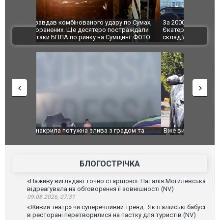
по Сумах,
За 2000 кілометрів від кордону з Україною: в
"Мої іграш
траждали
Єкатеринбурзі після атаки дронів загорівся
суперкарів
ВІДЕО
ині. ФОТО
склад Wildberries. ФОТО. ВІДЕО
дом та
Вже вивели на тести: Ferrari готує оновлення
Вийшов тре
позашляховика Purosangue. ВІДЕО
фільму "Аф
БЛОГОСТРІЧКА
«Наживу виглядаю точно старшою». Наталія Могилевська
відреагувала на обговорення її зовнішності (NV)
09.08.2026, 07:31
«Живий театр» чи суперечливий тренд:. Як італійські бабусі
в ресторані перетворилися на пастку для туристів (NV)