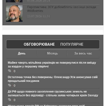
03.08.2026 20:24
Перспектива: ЗСУ добомблять і всі інші склади
Wildberries
23.07.2026 11:31
ОБГОВОРЮВАНЕ
|
ПОПУЛЯРНЕ
День
Місяць
За весь час
Майже чверть мільйона українців не повернулися після виїзду
за кордон у першому півріччі
0
Остаточна точка без повернень: Олександр Усік анонсував свій
прощальний поєдинок
0
Дії РФ щодо повного захоплення грузинських земель не
залишаться без відповіді - спільна заява чотирьох країн Заходу
0