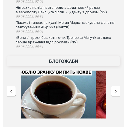
09.08.2026, 07:01
Німецька поліція встановила додатковий радар
в аеропорту Лейпцига після інциденту з дроном (NV)
09.08.2026, 06:31
Піжама і танець на кухні: Меган Маркл шокувала фанатів
святкуванням 45-річчя (Факти)
09.08.2026, 06:01
«Великі, трохи бешкетні очі». Тренерка Магучіх згадала
перше враження від Ярослави (NV)
09.08.2026, 05:31
БЛОГОЖАБИ