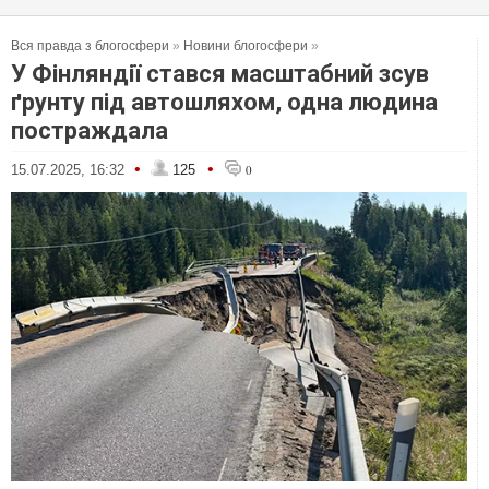
Вся правда з блогосфери
»
Новини блогосфери
»
У Фінляндії стався масштабний зсув
ґрунту під автошляхом, одна людина
постраждала
•
•
15.07.2025, 16:32
125
0