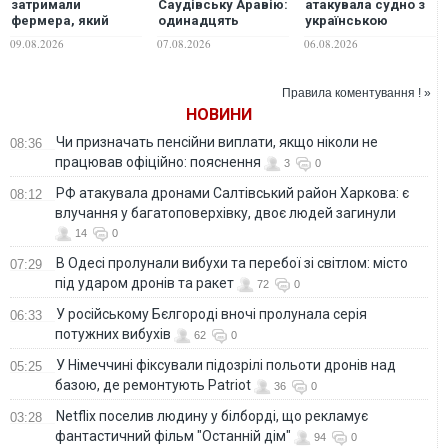
затримали
Саудівську Аравію:
атакувала судно з
фермера, який
одинадцять
українською
переорав свіжий
постраждалих
пшеницею: один
09.08.2026
07.08.2026
06.08.2026
асфальт на дорозі
загиблий, троє
постраждалих
Правила коментування ! »
НОВИНИ
Чи призначать пенсійни виплати, якщо ніколи не
08:36
працював офіційно: пояснення
3
0
РФ атакувала дронами Салтівський район Харкова: є
08:12
влучання у багатоповерхівку, двоє людей загинули
14
0
В Одесі пролунали вибухи та перебої зі світлом: місто
07:29
під ударом дронів та ракет
72
0
У російському Бєлгороді вночі пролунала серія
06:33
потужних вибухів
62
0
У Німеччині фіксували підозрілі польоти дронів над
05:25
базою, де ремонтують Patriot
36
0
Netflix поселив людину у білборді, що рекламує
03:28
фантастичний фільм "Останній дім"
94
0