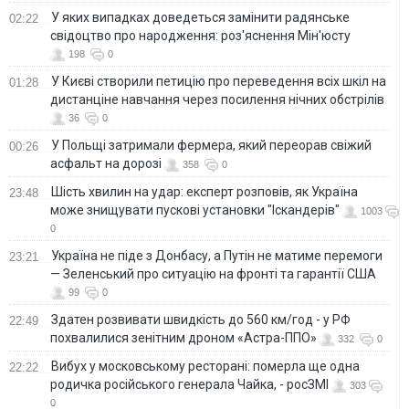
У яких випадках доведеться замінити радянське
02:22
свідоцтво про народження: роз'яснення Мін'юсту
198
0
У Києві створили петицію про переведення всіх шкіл на
01:28
дистанціне навчання через посилення нічних обстрілів
36
0
У Польщі затримали фермера, який переорав свіжий
00:26
асфальт на дорозі
358
0
Шість хвилин на удар: експерт розповів, як Україна
23:48
може знищувати пускові установки "Іскандерів"
1003
0
Україна не піде з Донбасу, а Путін не матиме перемоги
23:21
— Зеленський про ситуацію на фронті та гарантії США
99
0
Здатен розвивати швидкість до 560 км/год - у РФ
22:49
похвалилися зенітним дроном «Астра-ППО»
332
0
Вибух у московському ресторані: померла ще одна
22:22
родичка російського генерала Чайка, - росЗМІ
303
0