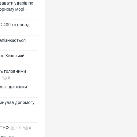
давати ударів по
Чорному морі —
 С-400 та понад
 запізнюються
по Київській
ть головними
5
0
вік, дві жінки
динував допомогу
у" РФ
109
0
мель не