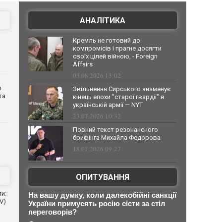
АНАЛІТИКА
Кремль не готовий до
компромісів і прагне досягти
своїх цілей війною, - Foreign
Affairs
03.08.2026 13:02
о
Звільнення Сирського знаменує
та
кінець епохи "старої гвардії" в
українській армії — NYT
23.07.2026 10:32
Повний текст резонансного
брифінга Михайла Федорова
18.07.2026 09:27
ОПИТУВАННЯ
и:
На вашу думку, коли далекобійні санкції
V)
України примусять росію сісти за стіл
переговорів?