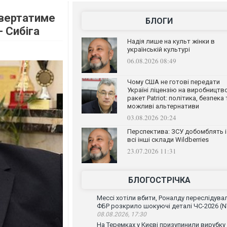
овертатиме
БЛОГИ
- Сибіга
Надія лише на культ жінки в
українській культурі
06.08.2026 08:49
Чому США не готові передати
Україні ліцензію на виробництв
ракет Patriot: політика, безпека 
можливі альтернативи
03.08.2026 20:24
Перспектива: ЗСУ добомблять і
всі інші склади Wildberries
23.07.2026 11:31
БЛОГОСТРІЧКА
Мессі хотіли вбити, Роналду переслідувал
ФБР розкрило шокуючі деталі ЧС-2026 (N
08.08.2026, 17:30
На Теремках у Києві призупинили вирубку