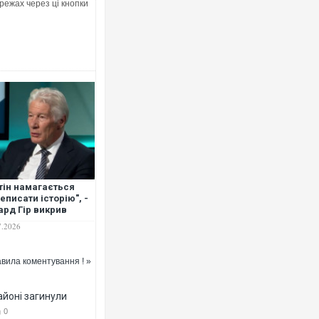
режах через ці кнопки
Ворог завдав комбінованого удару
двоє поранених. Ще десятеро по
після атаки БПЛА по ринку на Сумщ
тін намагається
еписати історію", -
ард Гір викрив
ійську пропаганду
7.2026
о України
Вже вивели на тести: Ferrari готує
позашляховика Purosangue. ВІДЕО
вила коментування ! »
айоні загинули
0