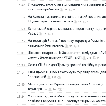
Лукашенко переклав відповідальність за війну в Ук
16:39
внутрішні проблеми
92
0
На Буковині затримали стрільця, який поранив дв
16:16
11 днів переховувався в селі
57
0
Зеленський оцінив можливості країн світу надати
15:50
Patriot
77
0
На території Болгарії поблизу кордону з Румунією
15:25
невідомий безпілотник
57
0
Шокуючі подробиці із Закарпаття: омбудсмен Лу
15:01
схему у Берегівському РТЦК та СП
275
0
Сенат США не дав Трампу грошей на війну з Іран
14:38
США щомісяця постачатимуть Україні ракети для P
14:14
Зеленський
158
0
Маск відмовляє Україні у використанні Starlink дл
13:48
території РФ
143
0
У Кіровоградській області під час виконання бой
13:24
розбився вертоліт ЗСУ — загинув 28-річний авіате