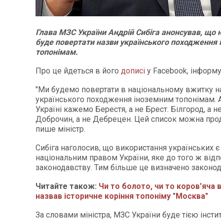
Глава МЗС України Андрій Сибіга анонсував, що 
буде повертати назви українського походження
топонімам.
Про це йдеться в його
дописі
у Facebook, інформ
"Ми будемо повертати в національному вжитку н
українського походження іноземним топонімам. 
Україні кажемо Берестя, а не Брест. Білгород, а н
Доброчин, а не Дебрецен. Цей список можна прод
пише міністр.
Сибіга наголосив, що використання українських 
національним правом України, яке до того ж від
законодавству. Тим більше це визначено законо
Читайте також:
Чи то болото, чи то коров'яча 
назвав історичне коріння топоніму "Москва"
За словами міністра, МЗС України буде тією інсти