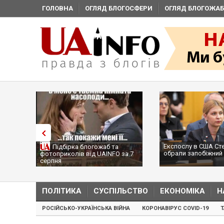
ГОЛОВНА
ОГЛЯД БЛОГОСФЕРИ
ОГЛЯД БЛОГОЖАБ
Експослу в США Ст
Підбірка блогожаб та
обрали запобіжний 
фотоприколів від UAINFO за 7
серпня
ПОЛІТИКА
СУСПІЛЬСТВО
ЕКОНОМІКА
Н
РОСІЙСЬКО-УКРАЇНСЬКА ВІЙНА
КОРОНАВІРУС COVID-19