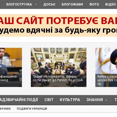
БЛОГОСТРІЧКА
ДОСЬЄ
БЛОГОЖАБИ
ФОТО
ВІДЕО
ефанішиній
Трамп не передасть Україні
Вибух у рес
захід
сотні ракет до Patriot, бо у США
ціллю був г
...
пр...
АДЗВИЧАЙНІ ПОДІЇ
СВІТ
КУЛЬТУРА
ЗНАННЯ
ТАРИФИ
ПОДВИГИ УКРАЇНЦІВ