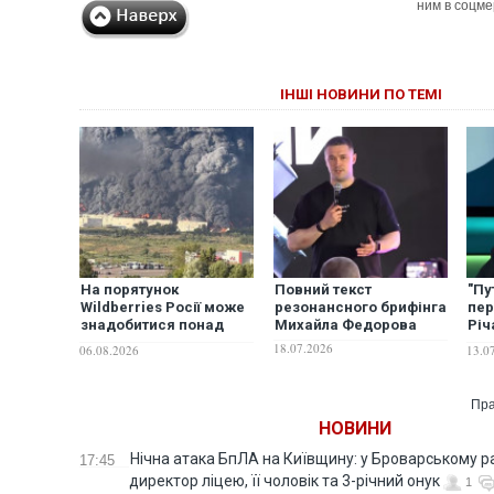
ним в соцме
ІНШІ НОВИНИ ПО ТЕМІ
На порятунок
Повний текст
"Пу
Wildberries Росії може
резонансного брифінга
пер
знадобитися понад
Михайла Федорова
Річ
трильйон рублів — The
рос
18.07.2026
06.08.2026
13.0
Bell
щод
Пра
НОВИНИ
Нічна атака БпЛА на Київщину: у Броварському р
17:45
директор ліцею, її чоловік та 3-річний онук
1