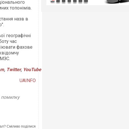
ціонального
них топонімів.
стання назв в
".
ої географічні
боту час
іціювати фахове
жвідомчу
 МЗС.
am
,
Twitter
,
YouTube
UAINFO
у помилку
ал? Сміливо поділися