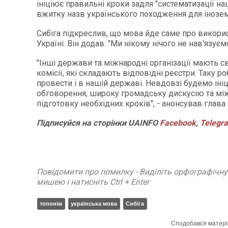
ініціює правильні кроки задля "систематизації на
вжитку назв українського походження для інозем
Сибіга підкреслив, що мова йде саме про викори
Україні. Він додав: "Ми нікому нічого не нав'язуємо
"Інші держави та міжнародні організації мають св
комісії, які складають відповідні реєстри. Таку ро
провести і в нашій державі. Невдовзі будемо ін
обговорення, широку громадську дискусію та мі
підготовку необхідних кроків", - анонсував глава
Підписуйся
на
сторінки
UAINFO
Facebook
,
Telegr
Повідомити про помилку - Виділіть орфографічн
мишею і натисніть Ctrl + Enter
топонім
українська мова
Сибіга
Сподобався матері