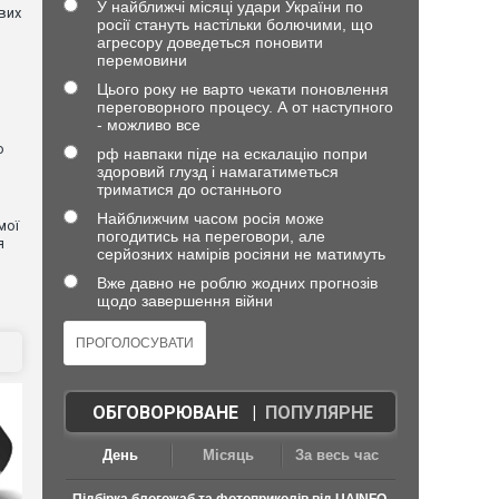
У найближчі місяці удари України по
евих
росії стануть настільки болючими, що
агресору доведеться поновити
перемовини
Цього року не варто чекати поновлення
переговорного процесу. А от наступного
- можливо все
о
рф навпаки піде на ескалацію попри
здоровий глузд і намагатиметься
триматися до останнього
Найближчим часом росія може
мої
погодитись на переговори, але
я
серйозних намірів росіяни не матимуть
Вже давно не роблю жодних прогнозів
щодо завершення війни
ОБГОВОРЮВАНЕ
|
ПОПУЛЯРНЕ
День
Місяць
За весь час