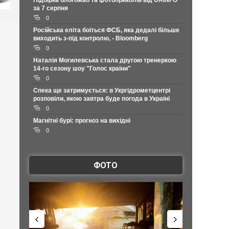
Підбірка блогожаб та фотоприколів від UAINFO
за 7 серпня
0
Російська еліта боїться ФСБ, яка дедалі більше
виходить з-під контролю, - Bloomberg
0
Наталія Могилевська стала другою тренеркою
14-го сезону шоу "Голос країни"
0
Спека ще затримується: в Укргідрометцентрі
розповіли, якою завтра буде погода в Україні
0
Магнітні бурі: прогноз на вихідні
0
ФОТО