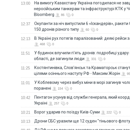
На вимогу Казахстану Україна погодилася не зав
13:00
неросійським танкерам та інфраструктурі КТК у 
Bloomberg
86
0
Окупанти за ніч випустили 6 «Іскандерів», ракети
12:37
150 дронів різного типу
60
0
В Україні рух потягів паралізований: деякі рейси
12:13
468
0
У будинок влучили п'ять дронів: подробиці удару 
11:51
області, де загинули люди
331
0
Костянтинівка, Слов'янськ та Краматорськ стану
11:25
цілями осіннього наступу РФ - Максим Жорін
9
У Коблевому через вибух міни в морі загинув чоло
11:01
поранені
154
0
Пентагон усунув від служби генерала, який коор
10:42
Україні
257
0
Ворог ударив по поїзду Київ-Суми
10:21
222
0
Дрони СБС уразили ще 12 суден "тіньового флот
10:13
Дії РФ щодо повного захоплення грузинських зе