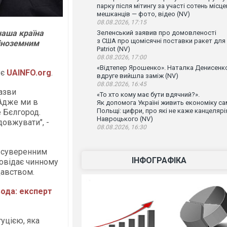
парку після мітингу за участі сотень місц
мешканців — фото, відео (NV)
08.08.2026, 17:15
наша країна
Зеленський заявив про домовленості
з США про щомісячні поставки ракет для
 іноземним
Patriot (NV)
08.08.2026, 17:00
«Відтепер Ярошенко». Наталка Денисенк
ує
UAINFO.org
.
вдруге вийшла заміж (NV)
08.08.2026, 16:45
азви
«То хто кому має бути вдячний?».
Адже ми в
Як допомога Україні живить економіку са
Польщі: цифри, про які не каже канцелярі
е Бєлгород.
Навроцького (NV)
овжувати", -
08.08.2026, 16:30
є суверенним
ІНФОГРАФІКА
повідає чинному
давством.
вода: експерт
туцією, яка