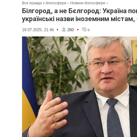
Вся правда з блогосфери
»
Новини блогосфери
»
Білгород, а не Бєлгород: Україна п
українські назви іноземним містам, 
•
•
19.07.2025, 21:46
260
0