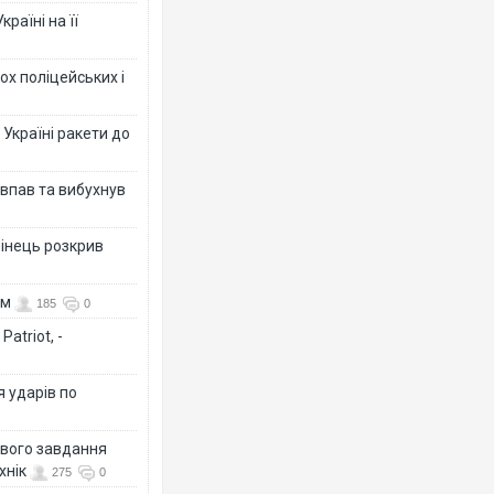
раїні на її
ох поліцейських і
 Україні ракети до
 впав та вибухнув
бінець розкрив
ом
185
0
atriot, -
я ударів по
ового завдання
хнік
275
0