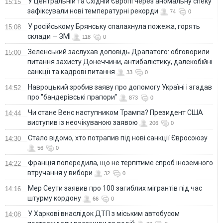
У Центральній та Східній Європі через аномальну спеку
15:15
зафіксували нові температурні рекорди
74
0
У російському Брянську спалахнула пожежа, горять
15:08
склади — ЗМІ
118
0
Зеленський заслухав доповідь Драпатого: обговорили
15:00
питання захисту Донеччини, антибалістику, далекобійні
санкції та кадрові питання
33
0
Навроцький зробив заяву про допомогу Україні і згадав
14:52
про "бандерівські прапори"
873
0
Чи стане Венс наступником Трампа? Президент США
14:44
виступив із неочікуваною заявою
206
0
Стало відомо, хто потрапив під нові санкції Євросоюзу
14:30
56
0
Франція попередила, що не терпітиме спроб іноземного
14:22
втручання у вибори
32
0
Мер Сеути заявив про 100 загиблих мігрантів під час
14:16
штурму кордону
66
0
У Харкові внаслідок ДТП з міським автобусом
14:08