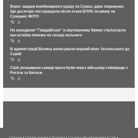
Ворог завдав комбінованого удару по Сумах, двоє поранених.
Ще десятеро постраждали після атаки БПЛА по ринку на
Сумщині. ФОТО
0
На аеродромі "Гвардійське" в окупованому Криму спалахнула
масштабна пожежа на складі пального
0
В адміністрації Вучича анонсували перший візит Зеленського до
Сербії
0
США розширили санкції проти Куби через військову співпрацю з
Росією та Китаєм
0
Головна
•
Головні новини
•
Політика
•
Суспільство
•
Економіка
беспроводной
•
Світ
•