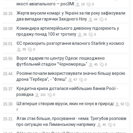
якості авіапального — росЗМІ
19
0
Жертв вкусили комарі: у Україні за пів року зафіксували
16:16
два випадки гарячки Західного Нілу
44
0
Командира артилерійського дивізіону підозрюють у
16:08
продажу понад 100 кг тротилу
35
0
ЄС прискорить розгортання власного Starlink у космосі
16:01
39
0
Ворог вдарив по центру Одеси: пошкоджено
15:55
футбольний стадіон "Чорноморець"
45
0
Росіяни почали використовувати значно більшу версію
15:44
дрона "Гербера", - "Флеш"
67
0
Кредитна криза дісталася найбільших банків Росії -
15:37
розвідка
101
0
ШІ вперше створив віруси, яких не існує в природі
15:30
92
0
Атак стає більше, просування - нема: Трегубов розповів
15:21
про ситуацію на Лиманському напрямку
45
0