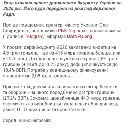
Уряд схвалив проєкт державного бюджету України на
2026 рік. Його буде передано на розгляд Верховної
Ради.
Про це повідомила премʼєр-міністр України Юлія
Свириденко, повідомляє
РБК-Україна
з посиланням на
її допис в
Telegram
, інформує
UAINFO.org
.
У проєкті держбюджету-2026 закладено видатки на
4,8 трлн гривень - це на 415 млрд гривень більше, ніж
у 2025 році. Доходи прогнозуються на рівні 2,83 трлн
гривень (+18,8% до 2025 року), дефіцит очікується до
18,4% ВВП. Потреба у зовнішньому фінансуванні
становитиме 2,08 трлн гривень.
Пріоритетом документа залишається сектор безпеки
та оборони - на нього передбачено 2,8 трлн гривень
(27,2% ВВП). Зокрема, щонайменше 44,3 млрд гривень
спрямують на виробництво українських боєприпасів,
ракет, ППО, авіаційної та бронетехніки.
Серед інших напрямів: