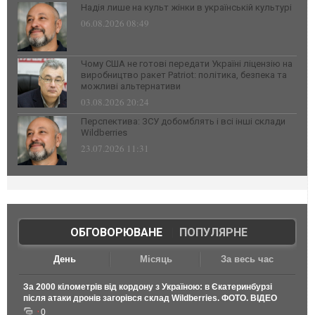
Надія лише на культ жінки в українській культурі
06.08.2026 08:49
Чому США не готові передати Україні ліцензію на
виробництво ракет Patriot: політика, безпека та
можливі альтернативи
03.08.2026 20:24
Перспектива: ЗСУ добомблять і всі інші склади
Wildberries
23.07.2026 11:31
ОБГОВОРЮВАНЕ
|
ПОПУЛЯРНЕ
День
Місяць
За весь час
За 2000 кілометрів від кордону з Україною: в Єкатеринбурзі
після атаки дронів загорівся склад Wildberries. ФОТО. ВІДЕО
0