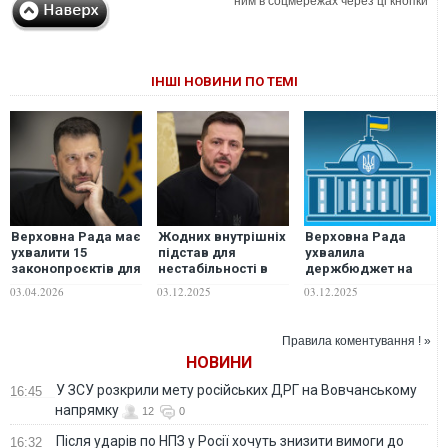
ним в соцмережах через ці кнопки
ІНШІ НОВИНИ ПО ТЕМІ
Верховна Рада має
Жодних внутрішніх
Верховна Рада
ухвалити 15
підстав для
ухвалила
законопроєктів для
нестабільності в
держбюджет на
фінансування
Україні не буде:
2026 рік
03.04.2026
03.12.2025
03.12.2025
бюджету, -
Зеленський
президент
прокоментував
прийняття бюджету
Правила коментування ! »
НОВИНИ
У ЗСУ розкрили мету російських ДРГ на Вовчанському
16:45
напрямку
12
0
Після ударів по НПЗ у Росії хочуть знизити вимоги до
16:32