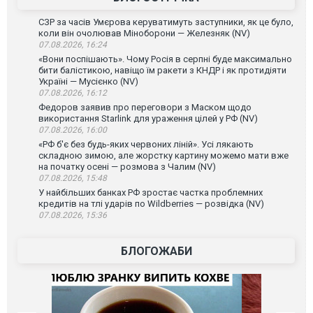
СЗР за часів Умєрова керуватимуть заступники, як це було,
коли він очолював Міноборони — Железняк (NV)
07.08.2026, 16:24
«Вони поспішають». Чому Росія в серпні буде максимально
бити балістикою, навіщо їм ракети з КНДР і як протидіяти
Україні — Мусієнко (NV)
07.08.2026, 16:12
Федоров заявив про переговори з Маском щодо
використання Starlink для ураження цілей у РФ (NV)
07.08.2026, 16:00
«РФ б'є без будь-яких червоних ліній». Усі лякають
складною зимою, але жорстку картину можемо мати вже
на початку осені — розмова з Чалим (NV)
07.08.2026, 15:48
У найбільших банках РФ зростає частка проблемних
кредитів на тлі ударів по Wildberries — розвідка (NV)
07.08.2026, 15:36
БЛОГОЖАБИ