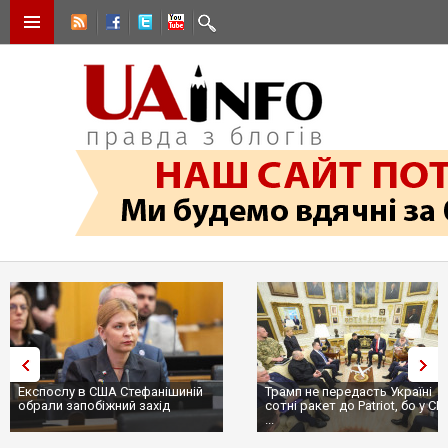
Експослу в США Стефанішиній
Трамп не передасть Україні
обрали запобіжний захід
сотні ракет до Patriot, бо у С
...