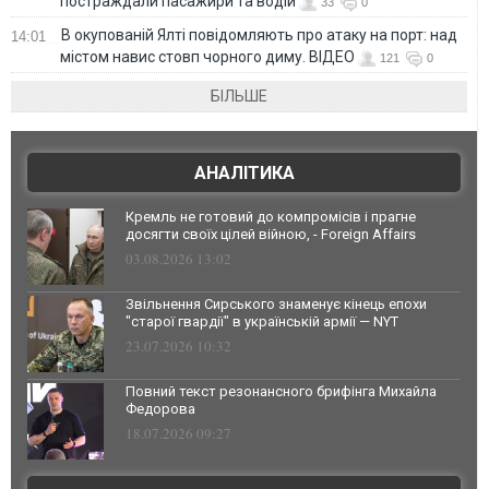
постраждали пасажири та водій
33
0
В окупованій Ялті повідомляють про атаку на порт: над
14:01
містом навис стовп чорного диму. ВІДЕО
121
0
БІЛЬШЕ
АНАЛІТИКА
Кремль не готовий до компромісів і прагне
досягти своїх цілей війною, - Foreign Affairs
03.08.2026 13:02
Звільнення Сирського знаменує кінець епохи
"старої гвардії" в українській армії — NYT
23.07.2026 10:32
Повний текст резонансного брифінга Михайла
Федорова
18.07.2026 09:27