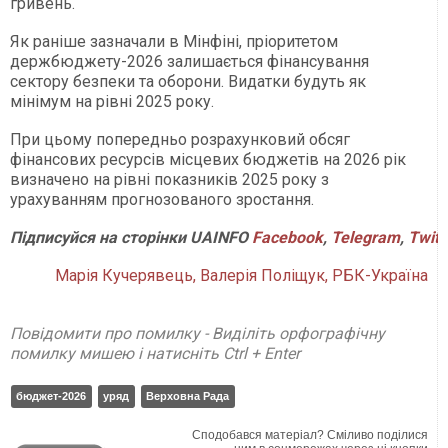
гривень.
Як раніше зазначали в Мінфіні, пріоритетом
держбюджету-2026 залишається фінансування
сектору безпеки та оборони. Видатки будуть як
мінімум на рівні 2025 року.
При цьому попередньо розрахунковий обсяг
фінансових ресурсів місцевих бюджетів на 2026 рік
визначено на рівні показників 2025 року з
урахуванням прогнозованого зростання.
Підписуйся
на
сторінки
UAINFO
Facebook
,
Telegram
,
Twitt
Марія Кучерявець, Валерія Поліщук, РБК-Україна
Повідомити про помилку - Виділіть орфографічну
помилку мишею і натисніть Ctrl + Enter
бюджет-2026
уряд
Верховна Рада
Сподобався матеріал? Сміливо поділися