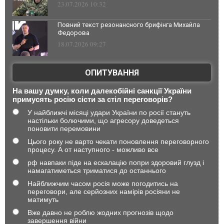
23.07.2026 10:32
Повний текст резонансного брифінга Михайла
Федорова
18.07.2026 09:27
ОПИТУВАННЯ
На вашу думку, коли далекобійні санкції України
примусять росію сісти за стіл переговорів?
У найближчі місяці удари України по росії стануть
настільки болючими, що агресору доведеться
поновити перемовини
Цього року не варто чекати поновлення переговорного
процесу. А от наступного - можливо все
рф навпаки піде на ескалацію попри здоровий глузд і
намагатиметься триматися до останнього
Найближчим часом росія може погодитись на
переговори, але серйозних намірів росіяни не
матимуть
Вже давно не роблю жодних прогнозів щодо
завершення війни