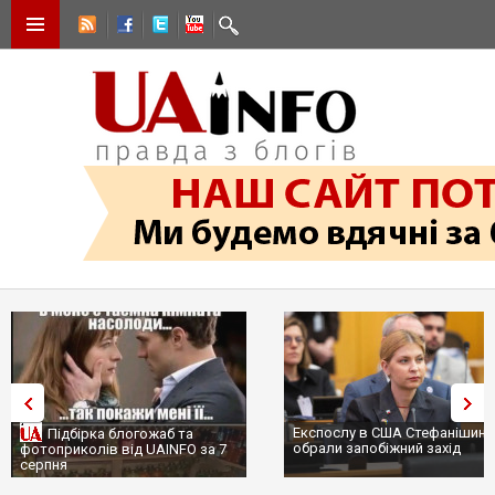
Експослу в США Стефанішині
Підбірка блогожаб та
обрали запобіжний захід
фотоприколів від UAINFO за 7
серпня