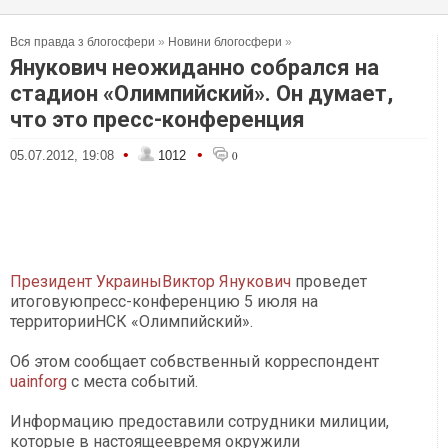
Вся правда з блогосфери
»
Новини блогосфери
»
Янукович неожиданно собрался на
стадион «Олимпийский». Он думает,
что это пресс-конференция
•
•
05.07.2012, 19:08
1012
0
Президент УкраиныВиктор Янукович
проведет
итоговуюпресс-конференцию 5 июля на
территорииНСК «Олимпийский».
Об этом сообщает собвственный корреспондент
uainforg
с места событий.
Информацию предоставили сотрудники милиции,
которые в настоящеевремя окружили