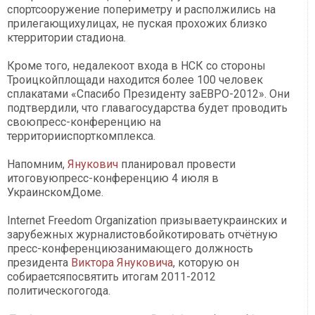
спортсооружение попериметру и располжились на
прилегающихулицах, не пуская прохожих близко
ктерритории стадиона.
Кроме того, недалекоот входа в НСК со стороны
Троицкойплощади находится более 100 человек
сплакатами «Спасибо Президенту заЕВРО-2012». Они
подтвердили, что главагосударства будет проводить
своюпресс-конференцию на
территорииспорткомплекса.
Напомним,
Янукович
планировал провести
итоговуюпресс-конференцию 4 июля в
УкраинскомДоме.
Internet Freedom Organization призываетукраинских и
зарубежных журналистовбойкотировать отчётную
пресс-конференциюзанимающего должность
президента
Виктора Януковича
, которую он
собираетсяпосвятить итогам 2011-2012
политическогогода.