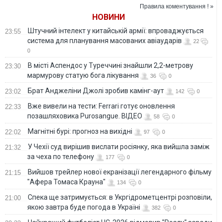
«Олимпийский»
Правила коментування ! »
НОВИНИ
Штучний інтелект у китайській армії: впроваджується
23:55
система для планування масованих авіаударів
22
0
В місті Аспендос у Туреччині знайшли 2,2-метрову
23:30
мармурову статую бога лікування
36
0
Брат Анджеліни Джолі зробив камінг-аут
23:02
142
0
Вже вивели на тести: Ferrari готує оновлення
22:33
позашляховика Purosangue. ВІДЕО
58
0
Магнітні бурі: прогноз на вихідні
22:02
97
0
У Чехії суд вирішив вислати росіянку, яка вийшла заміж
21:32
за чеха по телефону
177
0
Вийшов трейлер нової екранізації легендарного фільму
21:15
"Афера Томаса Крауна"
134
0
Спека ще затримується: в Укргідрометцентрі розповіли,
21:00
якою завтра буде погода в Україні
382
0