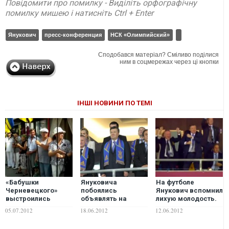
Повідомити про помилку - Виділіть орфографічну
помилку мишею і натисніть Ctrl + Enter
Янукович
пресс-конференция
НСК «Олимпийский»
Сподобався матеріал? Сміливо поділися
ним в соцмережах через ці кнопки
ІНШІ НОВИНИ ПО ТЕМІ
«Бабушки
Януковича
На футболе
Черневецкого»
побоялись
Янукович вспомнил
выстроились
объявлять на
лихую молодость.
приветствовать
матче Украина-
ФОТО, ВИДЕО
05.07.2012
18.06.2012
12.06.2012
Януковича у входа
Швеция. Чтобы не
на стадион
освистали