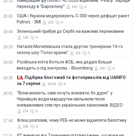
Найкращий футболіст ЧС-2026 відмовив "Реалу" заради
20:33
переходу в "Барселону"
191
0
США і Україна модернізують С-300 через дефіцит ракет
20:00
Patriot, - ЗМІ
222
0
Зеленський прибув до Сербії на важливі перемовини
19:44
125
0
Наталія Могилевська стала другою тренеркою 14-го
19:33
сезону шоу "Голос країни"
114
0
Російська еліта боїться ФСБ, яка дедалі більше
19:00
виходить з-під контролю, - Bloomberg
245
0
Підбірка блогожаб та фотоприколів від UAINFO
18:30
за 7 серпня
10118
0
"Вони воюють, самі хочуть воювати, бо дурні": у
18:01
Чернівцях водія маршрутки звільнили після
зневажливих слів про українських захисників. ВІДЕО
274
0
Флеш розповів, чому РЕБ не може відхиляти балістику
17:44
185
0
ЄС вимагає від Туреччини підтверджень, що вона не
17:31