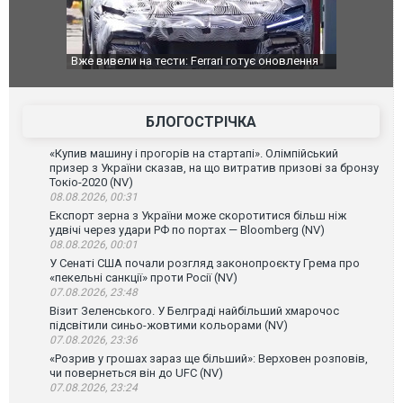
 оновлення
Вийшов трейлер нової екранізації легендарного
Зеленський
фільму "Афера Томаса Крауна"
перемови
БЛОГОСТРІЧКА
«Купив машину і прогорів на стартапі». Олімпійський
призер з України сказав, на що витратив призові за бронзу
Токіо-2020 (NV)
08.08.2026, 00:31
Експорт зерна з України може скоротитися більш ніж
удвічі через удари РФ по портах — Bloomberg (NV)
08.08.2026, 00:01
У Сенаті США почали розгляд законопроєкту Грема про
«пекельні санкції» проти Росії (NV)
07.08.2026, 23:48
Візит Зеленського. У Белграді найбільший хмарочос
підсвітили синьо-жовтими кольорами (NV)
07.08.2026, 23:36
«Розрив у грошах зараз ще більший»: Верховен розповів,
чи повернеться він до UFC (NV)
07.08.2026, 23:24