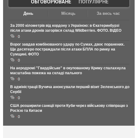
ОБГОВОРЮВАНЕ
|
ПОПУЛЯРНЕ
День
Місяць
За весь час
За 2000 кілометрів від кордону з Україною: в Єкатеринбурзі
після атаки дронів загорівся склад Wildberries. ФОТО. ВІДЕО
0
Ворог завдав комбінованого удару по Сумах, двоє поранених.
Ще десятеро постраждали після атаки БПЛА по ринку на
Сумщині. ФОТО
0
На аеродромі "Гвардійське" в окупованому Криму спалахнула
масштабна пожежа на складі пального
0
В адміністрації Вучича анонсували перший візит Зеленського до
Сербії
0
США розширили санкції проти Куби через військову співпрацю з
Росією та Китаєм
0