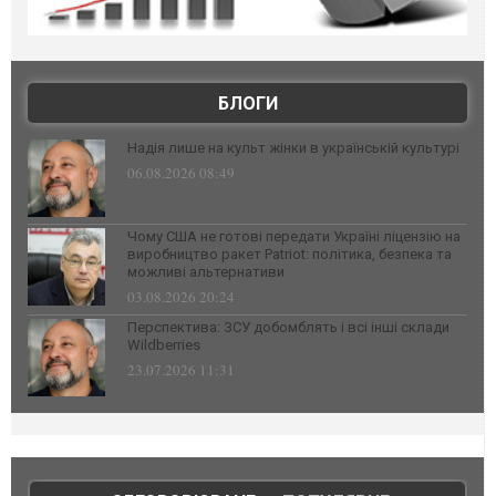
БЛОГИ
Надія лише на культ жінки в українській культурі
06.08.2026 08:49
Чому США не готові передати Україні ліцензію на
виробництво ракет Patriot: політика, безпека та
можливі альтернативи
03.08.2026 20:24
Перспектива: ЗСУ добомблять і всі інші склади
Wildberries
23.07.2026 11:31