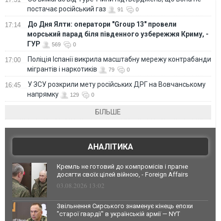
постачає російський газ
91
0
До Дня Ялти: оператори "Group 13" провели
17:14
морський парад біля південного узбережжя Криму, -
ГУР
569
0
Поліція Іспанії викрила масштабну мережу контрабанди
17:00
мігрантів і наркотиків
79
0
У ЗСУ розкрили мету російських ДРГ на Вовчанському
16:45
напрямку
129
0
БІЛЬШЕ
АНАЛІТИКА
Кремль не готовий до компромісів і прагне
досягти своїх цілей війною, - Foreign Affairs
03.08.2026 13:02
Звільнення Сирського знаменує кінець епохи
"старої гвардії" в українській армії — NYT