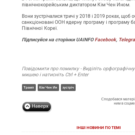
північнокорейським диктатором Кім Чен Ином.
Вони зустрічалися тричі у 2018 і 2019 роках, щоб 
санкціоновані ООН ядерну програму і програму ба
Північної Кореї.
Підписуйся
на
сторінки
UAINFO
Facebook
,
Telegr
Повідомити про помилку - Виділіть орфографічн
мишею і натисніть Ctrl + Enter
Трамп
Кім Чен Ин
зустріч
Сподобався матері
ним в соцме
ІНШІ НОВИНИ ПО ТЕМІ