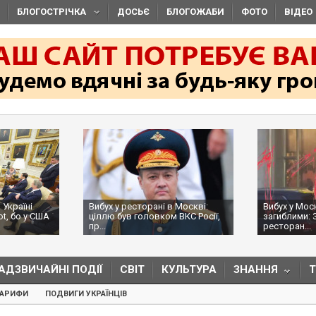
БЛОГОСТРІЧКА
ДОСЬЄ
БЛОГОЖАБИ
ФОТО
ВІДЕО
 Україні
Вибух у ресторані в Москві:
Вибух у Мос
ot, бо у США
ціллю був головком ВКС Росії,
загиблими: 
пр...
ресторан...
АДЗВИЧАЙНІ ПОДІЇ
СВІТ
КУЛЬТУРА
ЗНАННЯ
ТАРИФИ
ПОДВИГИ УКРАЇНЦІВ