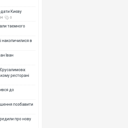
едати Києву
94
0
іали таємного
кі накопичилися в
ан Іван
 Єрусалимова:
ькому ресторані
ився до
рішення позбавити
ередили про нову