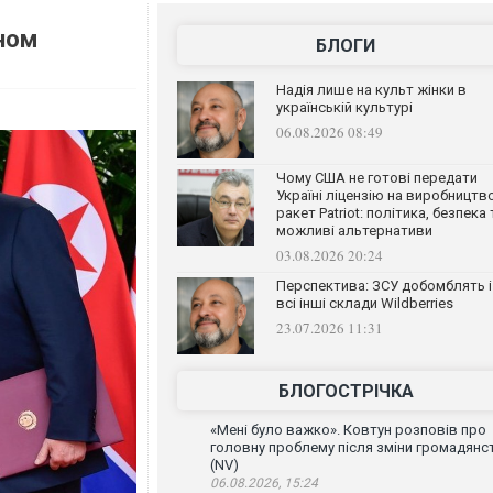
ном
БЛОГИ
Надія лише на культ жінки в
українській культурі
06.08.2026 08:49
Чому США не готові передати
Україні ліцензію на виробництв
ракет Patriot: політика, безпека 
можливі альтернативи
03.08.2026 20:24
Перспектива: ЗСУ добомблять і
всі інші склади Wildberries
23.07.2026 11:31
БЛОГОСТРІЧКА
«Мені було важко». Ковтун розповів про
головну проблему після зміни громадянс
(NV)
06.08.2026, 15:24