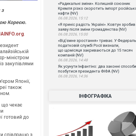
«Радикальні зміни». Колишній союзник
Кремля різко скоротить імпорт російськ
 з
нафти (NV)
06.08.2026, 15:12
ною Кореєю.
«Я приніс радість Україні». Ковтун зробив
заяву після зміни громадянства (NV)
AINFO.org
.
06.08.2026, 15:00
«Від'ємне зростання» триває. У Федераль
резидент
податковій службі Росії визнали,
що щомісяця закриваються до 15 тисяч
алайзійській
компаній (NV)
єр-міністром
06.08.2026, 14:48
із закупівлями
Як усунути Інфантіно: два законні способ
позбутися президента ФІФА (NV)
06.08.2026, 14:36
'єром Японії,
реї також
іном.
ІНФОГРАФІКА
 що чекає
ми
ї готовий до
ти співпрацю з