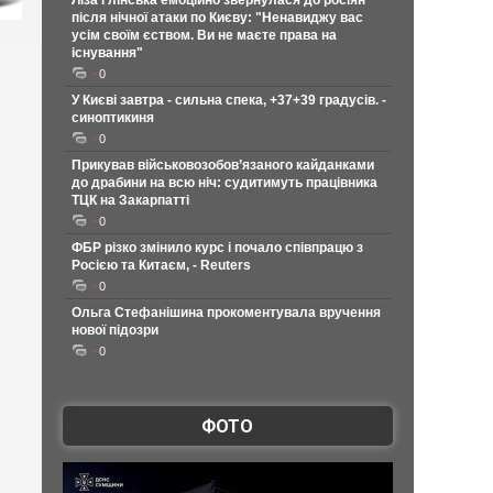
Ліза Глінська емоційно звернулася до росіян
після нічної атаки по Києву: "Ненавиджу вас
усім своїм єством. Ви не маєте права на
існування"
0
У Києві завтра - сильна спека, +37+39 градусів. -
синоптикиня
0
Прикував військовозобов’язаного кайданками
до драбини на всю ніч: судитимуть працівника
ТЦК на Закарпатті
0
ФБР різко змінило курс і почало співпрацю з
Росією та Китаєм, - Reuters
0
Ольга Стефанішина прокоментувала вручення
нової підозри
0
ФОТО