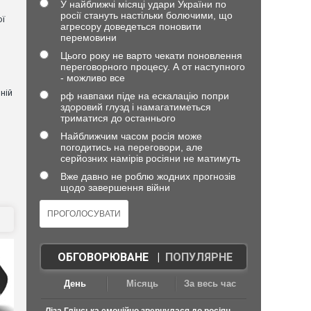
У найближчі місяці удари України по
росії стануть настільки болючими, що
ої
агресору доведеться поновити
перемовини
Цього року не варто чекати поновлення
переговорного процесу. А от наступного
- можливо все
ній
рф навпаки піде на ескалацію попри
здоровий глузд і намагатиметься
триматися до останнього
Найближчим часом росія може
погодитись на переговори, але
и
серйозних намірів росіяни не матимуть
Вже давно не роблю жодних прогнозів
щодо завершення війни
ОБГОВОРЮВАНЕ
|
ПОПУЛЯРНЕ
День
Місяць
За весь час