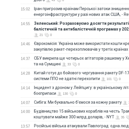
Іран пригрозив країнам Перської затоки знищен
15:02
енергоінфраструктури у разі нових атак США, - Re
Зеленський: Розраховуємо досягти результатів
14:55
балістичній та антибалістичній програмах у 20
21
0
Єврокомісія: Україна може використати кошти кр
14:46
закупівлю ракет-перехоплювачів у третіх країнах
СБУ викрила ще чотирьох агітаторів рашизму у Х
14:37
та на Сумщині
33
0
Китай готує до бойового чергування ракету DF-17,
14:28
системи ППО не здатні перехопити
101
0
Інцидент з дроном у Лейпцигу: в українському лі
14:14
боєприпаси
130
0
Сибіга: Ми буквально б’ємося за кожну ракету
14:07
Будівництво 15 військових кораблів на честь Тр
14:00
коштувати майже 300 млрд доларів, - NYT
35
Російські війська атакували Павлоград: одна люд
13:57