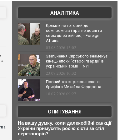
АНАЛІТИКА
Кремль не готовий до
компромісів і прагне досягти
своїх цілей війною, - Foreign
Affairs
03.08.2026 13:02
о
Звільнення Сирського знаменує
та
кінець епохи "старої гвардії" в
українській армії — NYT
23.07.2026 10:32
Повний текст резонансного
брифінга Михайла Федорова
18.07.2026 09:27
ОПИТУВАННЯ
На вашу думку, коли далекобійні санкції
тва
України примусять росію сісти за стіл
переговорів?