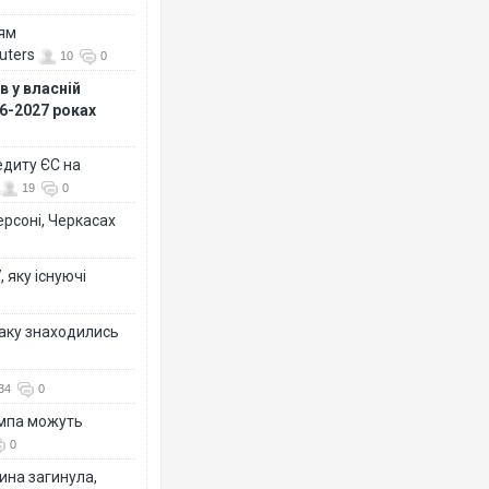
ням
uters
10
0
 у власній
26-2027 роках
едиту ЄС на
19
0
ерсоні, Черкасах
 яку існуючі
таку знаходились
34
0
ампа можуть
0
ина загинула,