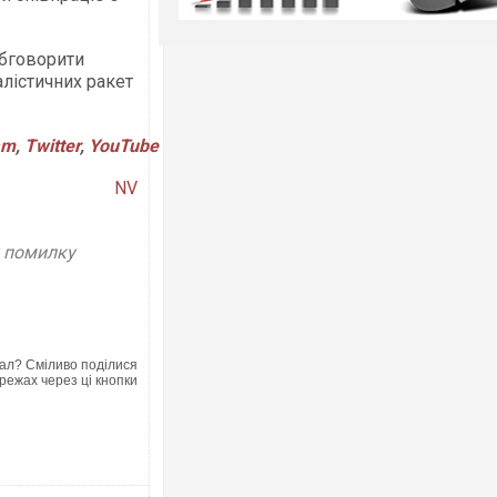
обговорити
лістичних ракет
am
,
Twitter
,
YouTube
NV
у помилку
ал? Сміливо поділися
режах через ці кнопки