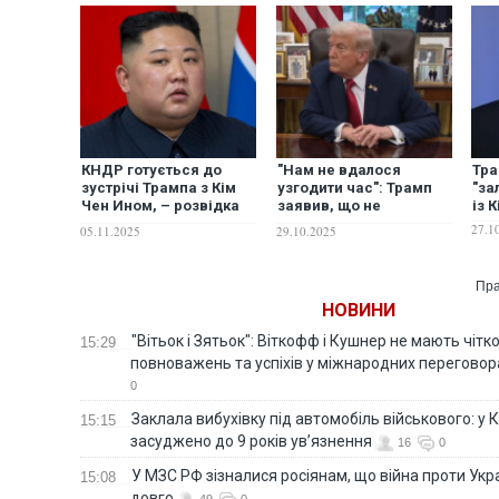
КНДР готується до
"Нам не вдалося
Тра
зустрічі Трампа з Кім
узгодити час": Трамп
"за
Чен Ином, – розвідка
заявив, що не
із 
Південної Кореї
зустрічатиметься з Кім
27.1
05.11.2025
29.10.2025
Чен Ином під час турне
Азією
Пра
НОВИНИ
"Вітьок і Зятьок": Віткофф і Кушнер не мають чіт
15:29
повноважень та успіхів у міжнародних переговор
0
Заклала вибухівку під автомобіль військового: у К
15:15
засуджено до 9 років ув’язнення
16
0
У МЗС РФ зізналися росіянам, що війна проти Ук
15:08
довго
49
0