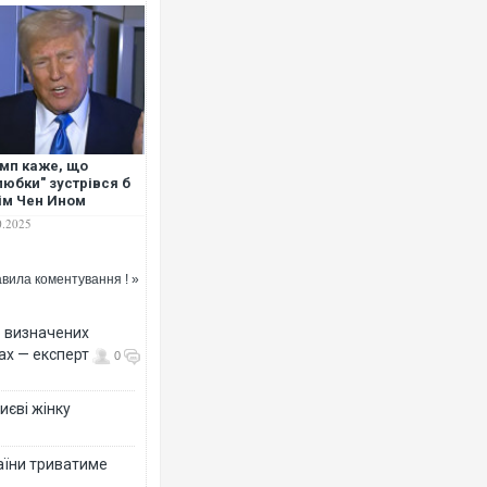
Росія атакувала Суми КАБами:
торговельний центр, будинки, є
мп каже, що
ФОТО
любки" зустрівся б
Кім Чен Ином
0.2025
вила коментування ! »
ко визначених
ах — експерт
0
иєві жінку
Топпосадовцю Повітряних Сил 
підозру
раїни триватиме