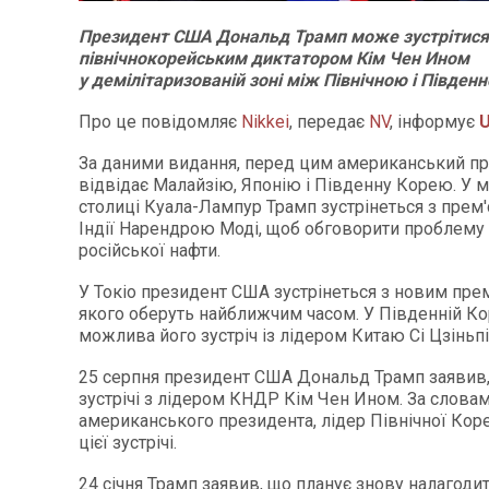
Президент США Дональд Трамп може зустрітися
північнокорейським диктатором Кім Чен Ином
у демілітаризованій зоні між Північною і Півден
Про це повідомляє
Nikkei
, передає
NV
, інформує
U
За даними видання, перед цим американський п
відвідає Малайзію, Японію і Південну Корею. У м
столиці Куала-Лампур Трамп зустрінеться з прем'
Індії Нарендрою Моді, щоб обговорити проблему 
російської нафти.
У Токіо президент США зустрінеться з новим прем
якого оберуть найближчим часом. У Південній Ко
можлива його зустріч із лідером Китаю Сі Цзіньп
25 серпня президент США Дональд Трамп заявив,
зустрічі з лідером КНДР Кім Чен Ином. За слова
американського президента, лідер Північної Коре
цієї зустрічі.
24 січня Трамп заявив, що планує знову налагоди