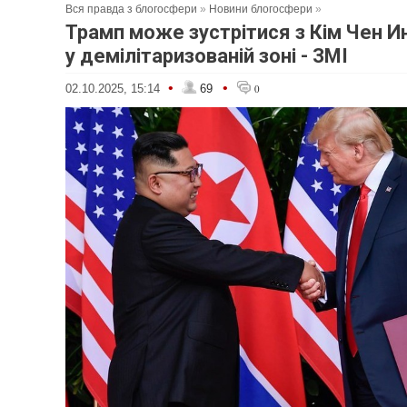
Вся правда з блогосфери
»
Новини блогосфери
»
Трамп може зустрітися з Кім Чен И
у демілітаризованій зоні - ЗМІ
•
•
02.10.2025, 15:14
69
0