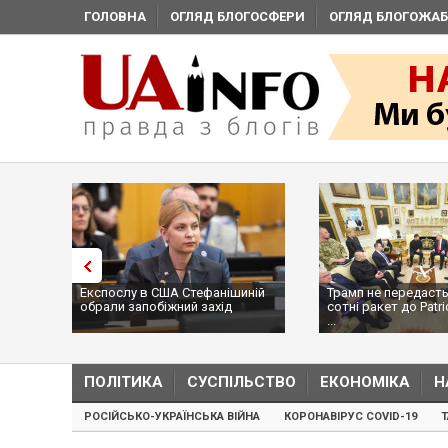
ГОЛОВНА
ОГЛЯД БЛОГОСФЕРИ
ОГЛЯД БЛОГОЖАБ
Експослу в США Стефанішиній
Трамп не передасть
обрали запобіжний захід
сотні ракет до Patri
...
ПОЛІТИКА
СУСПІЛЬСТВО
ЕКОНОМІКА
Н
РОСІЙСЬКО-УКРАЇНСЬКА ВІЙНА
КОРОНАВІРУС COVID-19