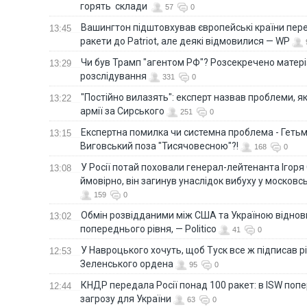
горять склади
57
0
Вашингтон підштовхував європейські країни пер
13:45
ракети до Patriot, але деякі відмовилися — WP
Чи був Трамп "агентом РФ"? Розсекречено матер
13:29
розслідування
331
0
"Постійно вилазять": експерт назвав проблеми, я
13:22
армії за Сирського
251
0
Eкспертна помилка чи системна проблема - Гетьм
13:15
Виговський поза "Тисячовесною"?!
168
0
У Росії потай поховали генерал-лейтенанта Ігоря
13:08
ймовірно, він загинув унаслідок вибуху у московс
159
0
Обмін розвідданими між США та Україною віднов
13:02
попереднього рівня, — Politico
41
0
У Навроцького хочуть, щоб Туск все ж підписав 
12:53
Зеленського ордена
95
0
КНДР передала Росії понад 100 ракет: в ISW поп
12:44
загрозу для України
63
0