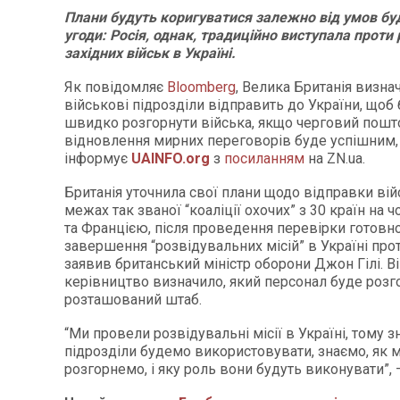
Плани будуть коригуватися залежно від умов бу
угоди: Росія, однак, традиційно виступала проти
західних військ в Україні.
Як повідомляє
Bloomberg
, Велика Британія визнач
військові підрозділи відправить до України, щоб
швидко розгорнути війська, якщо черговий пошт
відновлення мирних переговорів буде успішним,
інформує
UAINFO.org
з
посиланням
на ZN.ua.
Британія уточнила свої плани щодо відправки вій
межах так званої “коаліції охочих” з 30 країн на 
та Францією, після проведення перевірки готовно
завершення “розвідувальних місій” в Україні прот
заявив британський міністр оборони Джон Гілі. В
керівництво визначило, який персонал буде розго
розташований штаб.
“Ми провели розвідувальні місії в Україні, тому з
підрозділи будемо використовувати, знаємо, як м
розгорнемо, і яку роль вони будуть виконувати”, —