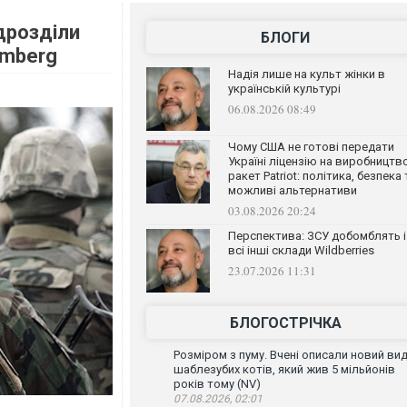
ідрозділи
БЛОГИ
omberg
Надія лише на культ жінки в
українській культурі
06.08.2026 08:49
Чому США не готові передати
Україні ліцензію на виробництв
ракет Patriot: політика, безпека 
можливі альтернативи
03.08.2026 20:24
Перспектива: ЗСУ добомблять і
всі інші склади Wildberries
23.07.2026 11:31
БЛОГОСТРІЧКА
Розміром з пуму. Вчені описали новий ви
шаблезубих котів, який жив 5 мільйонів
років тому (NV)
07.08.2026, 02:01