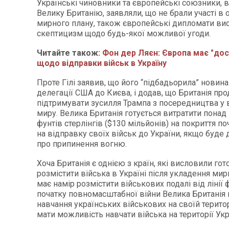
Українські чиновники та європейські союзники,
Велику Британію, заявляли, що не брали участі в
мирного плану, також європейські дипломати ви
скептицизм щодо будь-якої можливої угоди.
Читайте також:
Фон дер Ляєн: Європа має "доси
щодо відправки військ в Україну
Проте Гілі заявив, що його “підбадьорила” новина
делегації США до Києва, і додав, що Британія п
підтримувати зусилля Трампа з посередництва у 
миру. Велика Британія готується витратити понад
фунтів стерлінгів ($130 мільйонів) на покриття п
на відправку своїх військ до України, якщо буде 
про припинення вогню.
Хоча Британія є однією з країн, які висловили гот
розмістити війська в Україні після укладення мир
має намір розмістити військових подалі від лінії 
початку повномасштабної війни Велика Британія
навчання українських військових на своїй територ
мати можливість навчати війська на території Укр