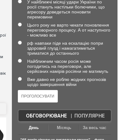
У найближчі місяці удари України по
росії стануть настільки болючими, що
агресору доведеться поновити
перемовини
Цього року не варто чекати поновлення
переговорного процесу. А от наступного
- можливо все
рої
рф навпаки піде на ескалацію попри
здоровий глузд і намагатиметься
триматися до останнього
ли
Найближчим часом росія може
погодитись на переговори, але
серйозних намірів росіяни не матимуть
вік
Вже давно не роблю жодних прогнозів
щодо завершення війни
ОБГОВОРЮВАНЕ
|
ПОПУЛЯРНЕ
День
Місяць
За весь час