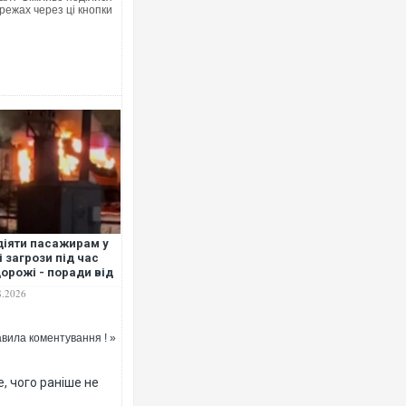
режах через ці кнопки
діяти пасажирам у
і загрози під час
орожі - поради від
рзалізниці"
8.2026
вила коментування ! »
, чого раніше не