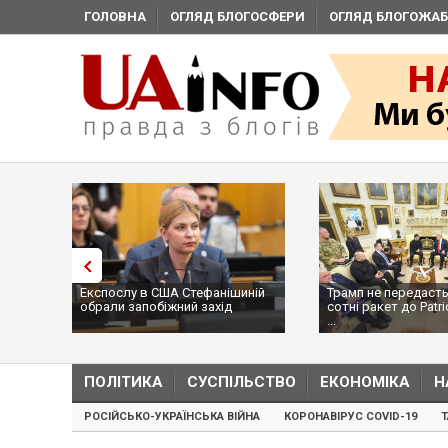
ГОЛОВНА
ОГЛЯД БЛОГОСФЕРИ
ОГЛЯД БЛОГОЖАБ
Експослу в США Стефанішиній
Трамп не передасть
обрали запобіжний захід
сотні ракет до Patri
...
ПОЛІТИКА
СУСПІЛЬСТВО
ЕКОНОМІКА
Н
РОСІЙСЬКО-УКРАЇНСЬКА ВІЙНА
КОРОНАВІРУС COVID-19