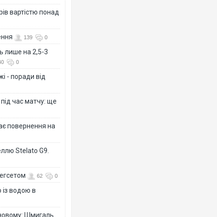
рів вартістю понад
ення
139
0
ь лише на 2,5-3
40
0
і - поради від
 під час матчу: ще
дає повернення на
ллю Stelato G9.
Гегсетом
62
0
 із водою в
-новому: Шмигаль