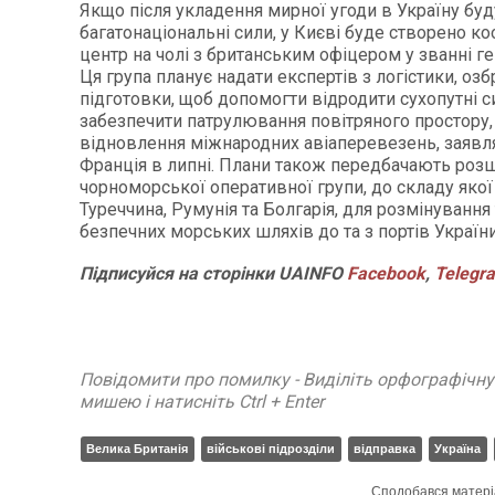
Якщо після укладення мирної угоди в Україну буд
багатонаціональні сили, у Києві буде створено к
центр на чолі з британським офіцером у званні г
Ця група планує надати експертів з логістики, озб
підготовки, щоб допомогти відродити сухопутні с
забезпечити патрулювання повітряного простору
відновлення міжнародних авіаперевезень, заявля
Франція в липні. Плани також передбачають роз
чорноморської оперативної групи, до складу якої
Туреччина, Румунія та Болгарія, для розмінування
безпечних морських шляхів до та з портів України
Підписуйся
на
сторінки
UAINFO
Facebook
,
Telegr
Повідомити про помилку - Виділіть орфографічн
мишею і натисніть Ctrl + Enter
Велика Британія
військові підрозділи
відправка
Україна
Сподобався матері