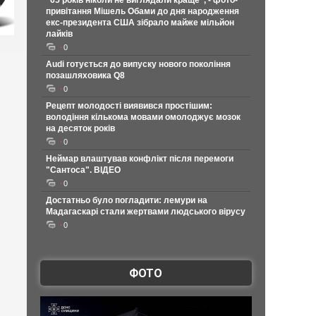
"65 років ніколи не виглядали краще", - фото-
привітання Мішель Обами до дня народження
екс-президента США зібрало майже мільйон
лайків
0
Audi готується до випуску нового покоління
позашляховика Q8
0
Рецепт молодості виявився простішим:
володіння кількома мовами омолоджує мозок
на десяток років
0
Неймар влаштував конфлікт після перемоги
"Сантоса". ВІДЕО
0
Достатньо було погладити: лемури на
Мадагаскарі стали жертвами людського вірусу
0
ФОТО