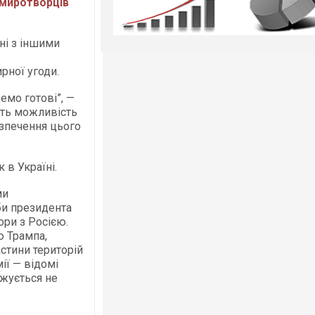
 миротворців
ні з іншими
рної угоди.
емо готові”, —
уть можливість
езпечення цього
 в Україні.
ми
би президента
ри з Росією.
ю Трампа,
стини територій
ії — відомі
джується не