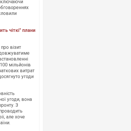
 включаючи
 обговореннях
словили
ть чіткі" плани
Росія атакувала Суми КАБами: пошко
торговельний центр, будинки, є постр
 про візит
ФОТО
родовжуватиме
встановленні
 100 мільйонів
очаткових витрат
досягнуто угоди
овність
ної угоди, вона
фронту. З
 проводить
ії, але хоче
Топпосадовцю Повітряних Сил вручил
підозру
аїни.