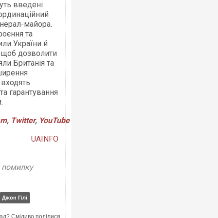
уть введені
оординаційний
енерал-майора.
роєння та
или України й
, щоб дозволити
ли Британія та
ширення
 входять
 та гарантування
.
am
,
Twitter
,
YouTube
UAINFO
у помилку
Джон Гілі
ал? Сміливо поділися