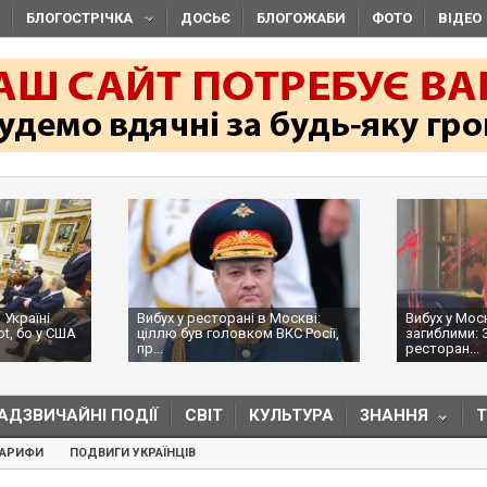
БЛОГОСТРІЧКА
ДОСЬЄ
БЛОГОЖАБИ
ФОТО
ВІДЕО
 Україні
Вибух у ресторані в Москві:
Вибух у Мос
ot, бо у США
ціллю був головком ВКС Росії,
загиблими: 
пр...
ресторан...
АДЗВИЧАЙНІ ПОДІЇ
СВІТ
КУЛЬТУРА
ЗНАННЯ
ТАРИФИ
ПОДВИГИ УКРАЇНЦІВ