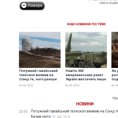
ним в соцме
ІНШІ НОВИНИ ПО ТЕМІ
Потужний гавайський
Навіть 300
Як 
телескоп виявив на
американських ракет
раз
Сонці те, чого раніше
Україні вистачить лише
под
не бачив ніхто
на 2,5-3 місяці
"Ук
06.08.2026
06.08.2026
06.0
активних російських
обстрілів - експерт
Пра
НОВИНИ
Потужний гавайський телескоп виявив на Сонці те
23:55
бачив ніхто
121
0