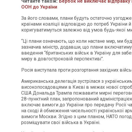
Читайте також:
Бербок не виключає відправку
ООН до України
За його словами, плани будуть остаточно узгодже
країнами коаліції відповідно до потреб України й
коригуватимуться залежно від умов будь-якої ми
“Ці плани означають, що коли настане мир, ми буд
зазначив міністр, додавши, що плани включатим
введення “британських військ в Україну для заб
миру в довгостроковій перспективі”.
Росія виступала проти розгортання західних військ
Американська делегація зустрілася з українськи
високопосадовцями в Києві в межах нової спро
США Дональда Трампа пожвавити мирні перегово
28-пунктний план, запропонований адміністраціє
включає вимоги до України про передачу Росії ча
на сході й обмеження чисельності української арм
вимоги Москви. Згідно з цим планом, НАТО пого
розміщувати свої війська в Україні.