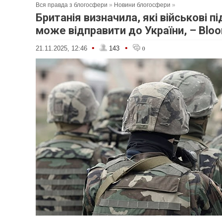
Вся правда з блогосфери
»
Новини блогосфери
»
Британія визначила, які військові п
може відправити до України, – Blo
•
•
21.11.2025, 12:46
143
0