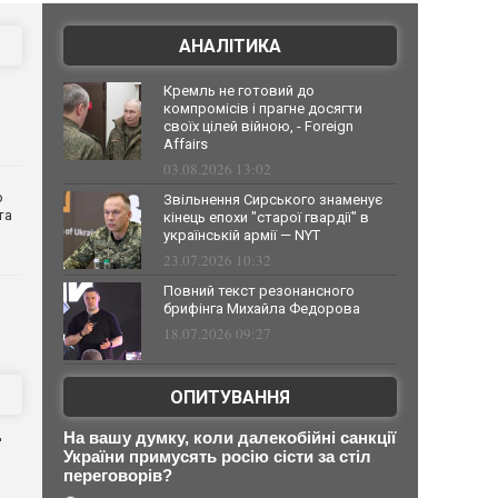
АНАЛІТИКА
Кремль не готовий до
компромісів і прагне досягти
своїх цілей війною, - Foreign
Affairs
03.08.2026 13:02
о
Звільнення Сирського знаменує
та
кінець епохи "старої гвардії" в
українській армії — NYT
23.07.2026 10:32
Повний текст резонансного
брифінга Михайла Федорова
18.07.2026 09:27
ОПИТУВАННЯ
д
На вашу думку, коли далекобійні санкції
України примусять росію сісти за стіл
переговорів?