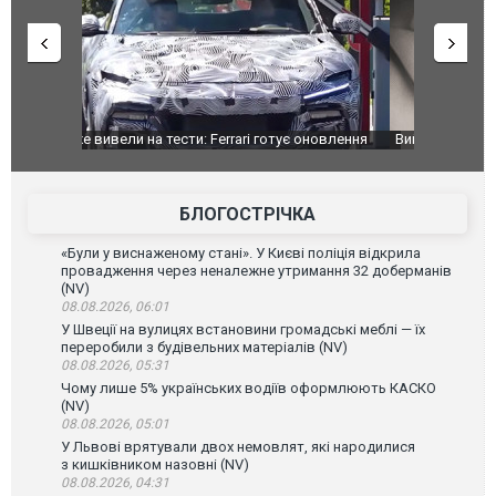
оновлення
Вийшов трейлер нової екранізації легендарного
Зеленський
фільму "Афера Томаса Крауна"
перемовин
БЛОГОСТРІЧКА
«Були у виснаженому стані». У Києві поліція відкрила
провадження через неналежне утримання 32 доберманів
(NV)
08.08.2026, 06:01
У Швеції на вулицях встановини громадські меблі — їх
переробили з будівельних матеріалів (NV)
08.08.2026, 05:31
Чому лише 5% українських водіїв оформлюють КАСКО
(NV)
08.08.2026, 05:01
У Львові врятували двох немовлят, які народилися
з кишківником назовні (NV)
08.08.2026, 04:31