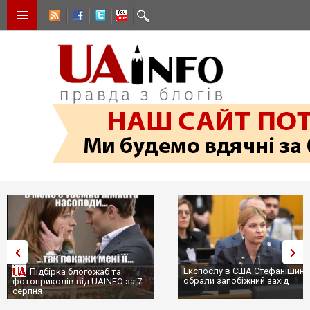
Експослу в США Стефанішині
Підбірка блогожаб та
обрали запобіжний захід
фотоприколів від UAINFO за 7
серпня