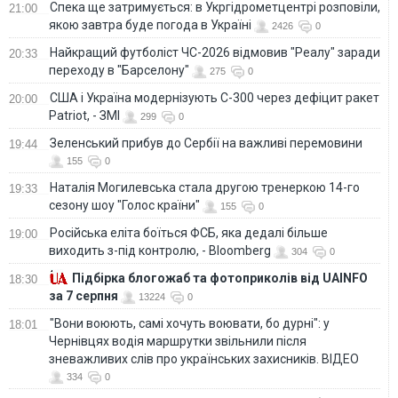
Спека ще затримується: в Укргідрометцентрі розповіли,
21:00
якою завтра буде погода в Україні
2426
0
Найкращий футболіст ЧС-2026 відмовив "Реалу" заради
20:33
переходу в "Барселону"
275
0
США і Україна модернізують С-300 через дефіцит ракет
20:00
Patriot, - ЗМІ
299
0
Зеленський прибув до Сербії на важливі перемовини
19:44
155
0
Наталія Могилевська стала другою тренеркою 14-го
19:33
сезону шоу "Голос країни"
155
0
Російська еліта боїться ФСБ, яка дедалі більше
19:00
виходить з-під контролю, - Bloomberg
304
0
Підбірка блогожаб та фотоприколів від UAINFO
18:30
за 7 серпня
13224
0
"Вони воюють, самі хочуть воювати, бо дурні": у
18:01
Чернівцях водія маршрутки звільнили після
зневажливих слів про українських захисників. ВІДЕО
334
0