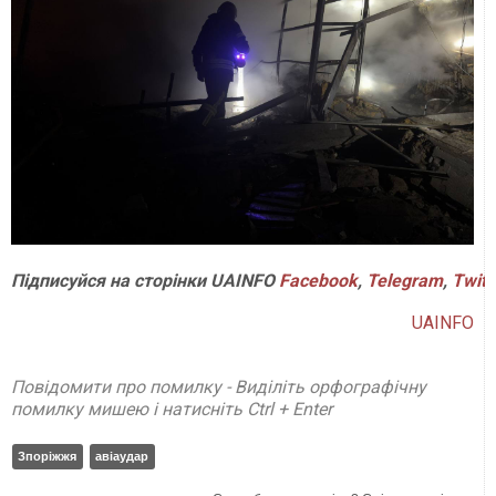
Підписуйся
на
сторінки
UAINFO
Facebook
,
Telegram
,
Twitt
UAINFO
Повідомити про помилку - Виділіть орфографічну
помилку мишею і натисніть Ctrl + Enter
Зпоріжжя
авіаудар