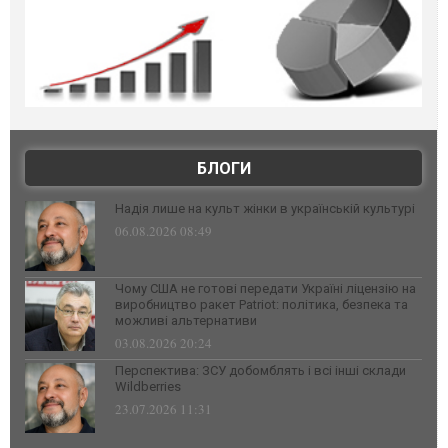
БЛОГИ
Надія лише на культ жінки в українській культурі
06.08.2026 08:49
Чому США не готові передати Україні ліцензію на
виробництво ракет Patriot: політика, безпека та
можливі альтернативи
03.08.2026 20:24
Перспектива: ЗСУ добомблять і всі інші склади
Wildberries
23.07.2026 11:31