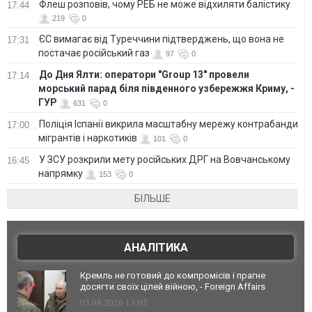
Флеш розповів, чому РЕБ не може відхиляти балістику
17:44
219
0
ЄС вимагає від Туреччини підтверджень, що вона не
17:31
постачає російський газ
97
0
До Дня Ялти: оператори "Group 13" провели
17:14
морський парад біля південного узбережжя Криму, -
ГУР
631
0
Поліція Іспанії викрила масштабну мережу контрабанди
17:00
мігрантів і наркотиків
101
0
У ЗСУ розкрили мету російських ДРГ на Вовчанському
16:45
напрямку
153
0
БІЛЬШЕ
АНАЛІТИКА
Кремль не готовий до компромісів і прагне
досягти своїх цілей війною, - Foreign Affairs
03.08.2026 13:02