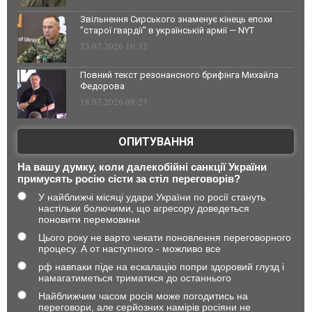
Звільнення Сирського знаменує кінець епохи
"старої гвардії" в українській армії — NYT
23.07.2026 10:32
Повний текст резонансного брифінга Михайла
Федорова
18.07.2026 09:27
ОПИТУВАННЯ
На вашу думку, коли далекобійні санкції України
примусять росію сісти за стіл переговорів?
У найближчі місяці удари України по росії стануть
настільки болючими, що агресору доведеться
поновити перемовини
Цього року не варто чекати поновлення переговорного
процесу. А от наступного - можливо все
рф навпаки піде на ескалацію попри здоровий глузд і
намагатиметься триматися до останнього
Найближчим часом росія може погодитись на
переговори, але серйозних намірів росіяни не