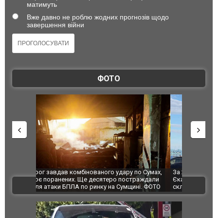
матимуть
Вже давно не роблю жодних прогнозів щодо
завершення війни
ФОТО
по Сумах,
За 2000 кілометрів від кордону з Україною: в
"Мої іграш
траждали
Єкатеринбурзі після атаки дронів загорівся
суперкарів
ВІДЕО
ині. ФОТО
склад Wildberries. ФОТО. ВІДЕО