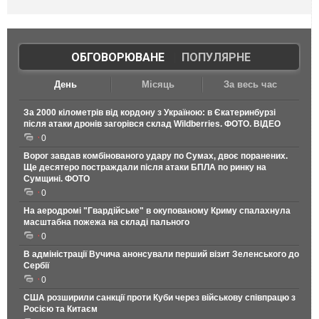
ОБГОВОРЮВАНЕ
|
ПОПУЛЯРНЕ
День
Місяць
За весь час
За 2000 кілометрів від кордону з Україною: в Єкатеринбурзі
після атаки дронів загорівся склад Wildberries. ФОТО. ВІДЕО
0
Ворог завдав комбінованого удару по Сумах, двоє поранених.
Ще десятеро постраждали після атаки БПЛА по ринку на
Сумщині. ФОТО
0
На аеродромі "Гвардійське" в окупованому Криму спалахнула
масштабна пожежа на складі пального
0
В адміністрації Вучича анонсували перший візит Зеленського до
Сербії
0
США розширили санкції проти Куби через військову співпрацю з
Росією та Китаєм