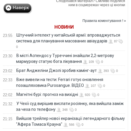
Сподобався матеріал? Сміливо поділися
ним в соцмережах через ці кнопки
Правила коментування ! »
НОВИНИ
Штучний інтелект у китайській армії: впроваджується
23:55
система для планування масованих авіаударів
87
0
В місті Аспендос у Туреччині знайшли 2,2-метрову
23:30
мармурову статую бога лікування
109
0
Брат Анджеліни Джолі зробив камінг-аут
23:02
393
0
Вже вивели на тести: Ferrari готує оновлення
22:33
позашляховика Purosangue. ВІДЕО
107
0
Магнітні бурі: прогноз на вихідні
22:02
920
0
У Чехії суд вирішив вислати росіянку, яка вийшла заміж
21:32
за чеха по телефону
348
0
Вийшов трейлер нової екранізації легендарного фільму
21:15
"Афера Томаса Крауна"
566
0