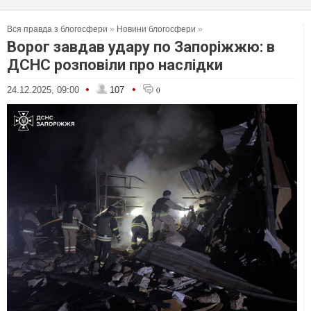
Вся правда з блогосфери
»
Новини блогосфери
»
Ворог завдав удару по Запоріжжю: в
ДСНС розповіли про наслідки
•
•
24.12.2025, 09:00
107
0