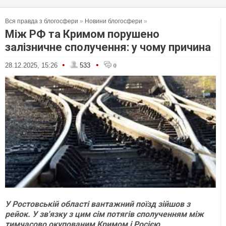
Вся правда з блогосфери
»
Новини блогосфери
»
Між РФ та Кримом порушено
залізничне сполучення: у чому причина
•
•
28.12.2025, 15:26
533
0
У Ростовській області вантажний поїзд зійшов з
рейок. У зв'язку з цим сім потягів сполученням між
тимчасово окупованим Кримом і Росією