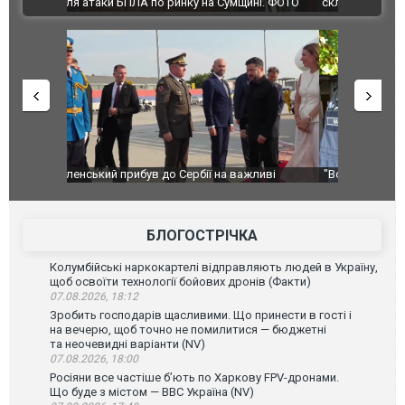
ВІДЕО
ині. ФОТО
склад Wildberries. ФОТО. ВІДЕО
ливі
"Вони воюють, самі хочуть воювати, бо дурні": у
В окупован
Чернівцях водія маршрутки звільнили після
порт: над 
зневажливих слів про українських захисників.
ВІДЕО
ВІДЕО
БЛОГОСТРІЧКА
Колумбійські наркокартелі відправляють людей в Україну,
щоб освоїти технології бойових дронів (Факти)
07.08.2026, 18:12
Зробить господарів щасливими. Що принести в гості і
на вечерю, щоб точно не помилитися — бюджетні
та неочевидні варіанти (NV)
07.08.2026, 18:00
Росіяни все частіше бʼють по Харкову FPV-дронами.
Що буде з містом — ВВС Україна (NV)