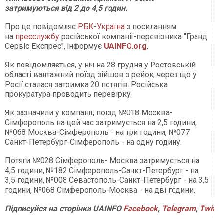
затримуються від 2 до 4,5 годин.
Про це повідомляє
РБК-Україна
з посиланням
на
пресслужбу
російської компанії-перевізника "Гранд
Сервіс Експрес", інформує
UAINFO.org
.
Як повідомляється, у ніч на 28 грудня у Ростовській
області вантажний поїзд зійшов з рейок, через що у
Росії сталася затримка 20 потягів. Російська
прокуратура проводить перевірку.
Як зазначили у компанії, поїзд №018 Москва-
Сімферополь на цей час затримується на 2,5 години,
№068 Москва-Сімферополь - на три години, №077
Санкт-Петербург-Сімферополь - на одну годину.
Потяги №028 Сімферополь- Москва затримується на
4,5 години, №182 Сімферополь-Санкт-Петербург - на
3,5 години, №008 Севастополь-Санкт-Петербург - на 3,5
години, №068 Сімферополь-Москва - на дві години.
Підписуйся
на
сторінки
UAINFO
Facebook
,
Telegram
,
Twitt