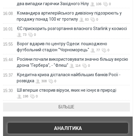
два випадки гарячки Західного Нілу
106
0
Командира артилерійського дивізіону підозрюють у
16:08
продажу понад 100 кг тротилу
83
0
ЄС прискорить розгортання власного Starlink у космосі
16:01
73
0
Ворог вдарив по центру Одеси: пошкоджено
15:55
футбольний стадіон "Чорноморець"
77
0
Росіяни почали використовувати значно більшу версію
15:44
дрона "Гербера", - "Флеш"
114
0
Кредитна криза дісталася найбільших банків Росії -
15:37
розвідка
308
0
ШІ вперше створив віруси, яких не існує в природі
15:30
198
0
БІЛЬШЕ
АНАЛІТИКА