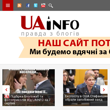
Експослу в США Стефанішині
Підбірка блогожаб та
обрали запобіжний захід
фотоприколів від UAINFO за 7
серпня