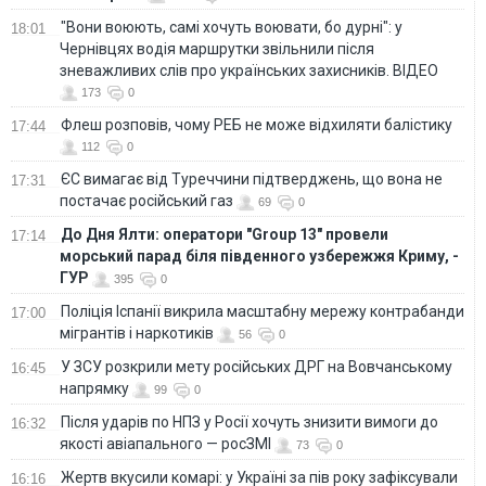
"Вони воюють, самі хочуть воювати, бо дурні": у
18:01
Чернівцях водія маршрутки звільнили після
зневажливих слів про українських захисників. ВІДЕО
173
0
Флеш розповів, чому РЕБ не може відхиляти балістику
17:44
112
0
ЄС вимагає від Туреччини підтверджень, що вона не
17:31
постачає російський газ
69
0
До Дня Ялти: оператори "Group 13" провели
17:14
морський парад біля південного узбережжя Криму, -
ГУР
395
0
Поліція Іспанії викрила масштабну мережу контрабанди
17:00
мігрантів і наркотиків
56
0
У ЗСУ розкрили мету російських ДРГ на Вовчанському
16:45
напрямку
99
0
Після ударів по НПЗ у Росії хочуть знизити вимоги до
16:32
якості авіапального — росЗМІ
73
0
Жертв вкусили комарі: у Україні за пів року зафіксували
16:16