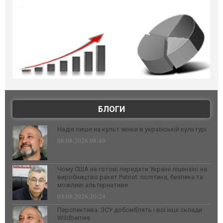
БЛОГИ
Надія лише на культ жінки в українській культурі
06.08.2026 08:49
Чому США не готові передати Україні ліцензію на
виробництво ракет Patriot: політика, безпека та
можливі альтернативи
03.08.2026 20:24
Перспектива: ЗСУ добомблять і всі інші склади
Wildberries