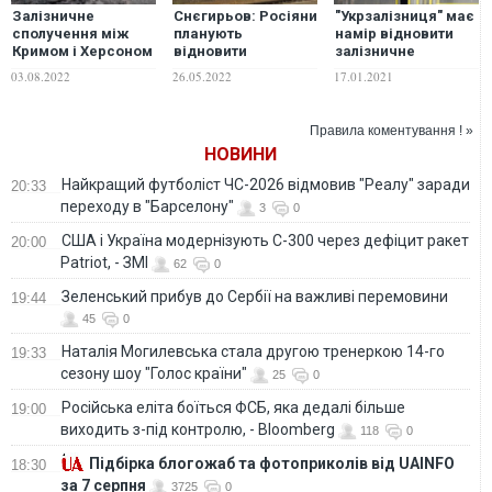
Залізничне
Снєгирьов: Росіяни
"Укрзалізниця" має
сполучення між
планують
намір відновити
Кримом і Херсоном
відновити
залізничне
залишиться
залізничне
сполучення із
03.08.2022
26.05.2022
17.01.2021
вразливим для
сполучення
територіями, що
ударів ЗСУ –
окупованої
межують із
британська
Луганщини з
окупованим
Правила коментування ! »
розвідка
Кримом
Кримом
НОВИНИ
Найкращий футболіст ЧС-2026 відмовив "Реалу" заради
20:33
переходу в "Барселону"
3
0
США і Україна модернізують С-300 через дефіцит ракет
20:00
Patriot, - ЗМІ
62
0
Зеленський прибув до Сербії на важливі перемовини
19:44
45
0
Наталія Могилевська стала другою тренеркою 14-го
19:33
сезону шоу "Голос країни"
25
0
Російська еліта боїться ФСБ, яка дедалі більше
19:00
виходить з-під контролю, - Bloomberg
118
0
Підбірка блогожаб та фотоприколів від UAINFO
18:30
за 7 серпня
3725
0