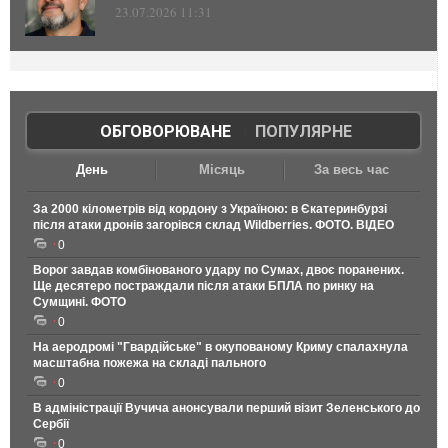
23.07.2026 11:31
ОБГОВОРЮВАНЕ
|
ПОПУЛЯРНЕ
День
Місяць
За весь час
За 2000 кілометрів від кордону з Україною: в Єкатеринбурзі
після атаки дронів загорівся склад Wildberries. ФОТО. ВІДЕО
0
Ворог завдав комбінованого удару по Сумах, двоє поранених.
Ще десятеро постраждали після атаки БПЛА по ринку на
Сумщині. ФОТО
0
На аеродромі "Гвардійське" в окупованому Криму спалахнула
масштабна пожежа на складі пального
0
В адміністрації Вучича анонсували перший візит Зеленського до
Сербії
0