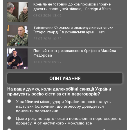
Кремль не готовий до компромісів і прагне
досягти своїх цілей війною, - Foreign Affairs
03.08.2026 13:02
Звільнення Сирського знаменує кінець епохи
"старої гвардії" в українській армії — NYT
23.07.2026 10:32
Повний текст резонансного брифінга Михайла
Федорова
18.07.2026 09:27
ОПИТУВАННЯ
На вашу думку, коли далекобійні санкції України
примусять росію сісти за стіл переговорів?
У найближчі місяці удари України по росії стануть
настільки болючими, що агресору доведеться
поновити перемовини
Цього року не варто чекати поновлення переговорного
процесу. А от наступного - можливо все