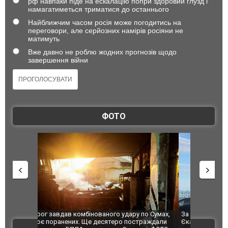
рф навпаки піде на ескалацію попри здоровий глузд і
намагатиметься триматися до останнього
Найближчим часом росія може погодитись на
переговори, але серйозних намірів росіяни не
матимуть
Вже давно не роблю жодних прогнозів щодо
завершення війни
ФОТО
по Сумах,
За 2000 кілометрів від кордону з Україною: в
"Мої іграш
траждали
Єкатеринбурзі після атаки дронів загорівся
суперкарів