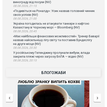
винограду від посухи (NV)
08.08.2026, 21:15
«Подивіться на Роналду»: Усик назвав головний чинник
своїх успіхів (NV)
08.08.2026, 21:00
Україна погодилась не атакувати танкери з нафтою
Казахстану в Чорному морі — Bloomberg (NV)
08.08.2026, 20:45
«Має найбільше фінансових можливостей». Тренер Баварії
назвав найсильнішу лігу світу та поставив Бундеслігу
на друге місце (NV)
08.08.2026, 20:30
У російському Геленджику пролунали вибухи, влада
закрила пляжі через загрозу БпЛА — відео (NV)
08.08.2026, 20:15
БЛОГОЖАБИ