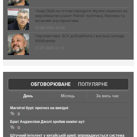
Чому США не готові передати Україні ліцензію на
виробництво ракет Patriot: політика, безпека та
можливі альтернативи
03.08.2026 20:24
Перспектива: ЗСУ добомблять і всі інші склади
Wildberries
23.07.2026 11:31
ОБГОВОРЮВАНЕ
|
ПОПУЛЯРНЕ
День
Місяць
За весь час
Магнітні бурі: прогноз на вихідні
0
Брат Анджеліни Джолі зробив камінг-аут
0
Штучний інтелект у китайській армії: впроваджується система