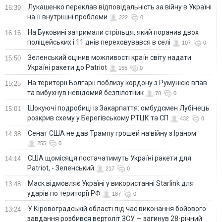
Лукашенко переклав відповідальність за війну в Україні
16:39
на її внутрішні проблеми
222
0
На Буковині затримали стрільця, який поранив двох
16:16
поліцейських і 11 днів переховувався в селі
107
0
Зеленський оцінив можливості країн світу надати
15:50
Україні ракети до Patriot
155
0
На території Болгарії поблизу кордону з Румунією впав
15:25
та вибухнув невідомий безпілотник
78
0
Шокуючі подробиці із Закарпаття: омбудсмен Лубінець
15:01
розкрив схему у Берегівському РТЦК та СП
432
0
Сенат США не дав Трампу грошей на війну з Іраном
14:38
255
0
США щомісяця постачатимуть Україні ракети для
14:14
Patriot, - Зеленський
217
0
Маск відмовляє Україні у використанні Starlink для
13:48
ударів по території РФ
187
0
У Кіровоградській області під час виконання бойового
13:24
завдання розбився вертоліт ЗСУ — загинув 28-річний