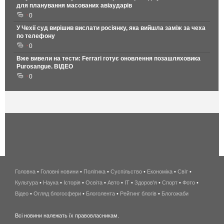
для планування масованих авіаударів
0
У Чехії суд вирішив вислати росіянку, яка вийшла заміж за чеха
по телефону
0
Вже вивели на тести: Ferrari готує оновлення позашляховика
Purosangue. ВІДЕО
0
Головна
•
Головні новини
•
Політика
•
Суспільство
•
Економіка
беспроводной
•
Світ
•
Культура
•
Наука
•
Історія
•
Освіта
•
Авто
•
IT
•
Здоров'я
интернет
•
Спорт
•
Фото
•
Відео
•
Огляд блогосфери
•
Блоголента
•
Рейтинг блогів
киев
•
Блогожаби
и
Всі новини належать їх правовласникам.
область