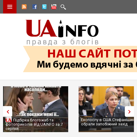
Експослу в США Стефанішині
Підбірка блогожаб та
обрали запобіжний захід
фотоприколів від UAINFO за 7
серпня