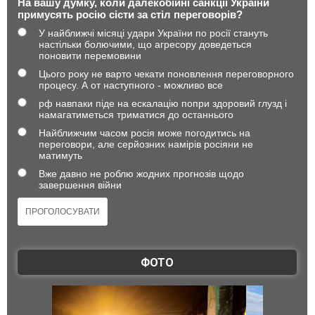
На вашу думку, коли далекобійні санкції України
примусять росію сісти за стіл переговорів?
У найближчі місяці удари України по росії стануть
настільки болючими, що агресору доведеться
поновити перемовини
Цього року не варто чекати поновлення переговорного
процесу. А от наступного - можливо все
рф навпаки піде на ескалацію попри здоровий глузд і
намагатиметься триматися до останнього
Найближчим часом росія може погодитись на
переговори, але серйозних намірів росіяни не
матимуть
Вже давно не роблю жодних прогнозів щодо
завершення війни
ФОТО