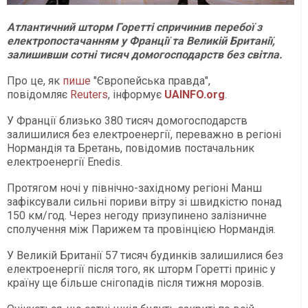
Атлантичний шторм Горетті спричинив перебої з
електропостачанням у Франції та Великій Британії,
залишивши сотні тисяч домогосподарств без світла.
Про це, як
пише
"Європейська правда",
повідомляє
Reuters
, інформує
UAINFO.org
.
У Франції близько 380 тисяч домогосподарств
залишилися без електроенергії, переважно в регіоні
Нормандія та Бретань, повідомив постачальник
електроенергії Enedis.
Протягом ночі у північно-західному регіоні Манш
зафіксували сильні пориви вітру зі швидкістю понад
150 км/год. Через негоду призупинено залізничне
сполучення між Парижем та провінцією Нормандія.
У Великій Британії 57 тисяч будинків залишилися без
електроенергії після того, як шторм Горетті приніс у
країну ще більше снігопадів після тижня морозів.