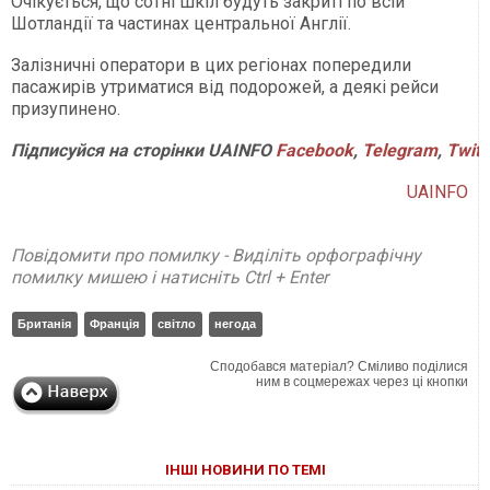
Очікується, що сотні шкіл будуть закриті по всій
Шотландії та частинах центральної Англії.
Залізничні оператори в цих регіонах попередили
пасажирів утриматися від подорожей, а деякі рейси
призупинено.
Підписуйся
на
сторінки
UAINFO
Facebook
,
Telegram
,
Twitt
UAINFO
Повідомити про помилку - Виділіть орфографічну
помилку мишею і натисніть Ctrl + Enter
Британія
Франція
світло
негода
Сподобався матеріал? Сміливо поділися
ним в соцмережах через ці кнопки
ІНШІ НОВИНИ ПО ТЕМІ