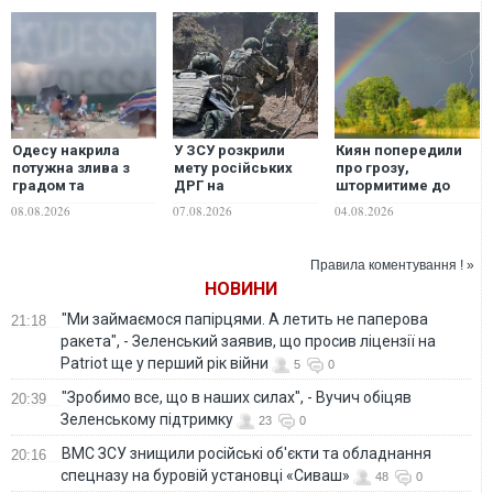
Одесу накрила
У ЗСУ розкрили
Киян попередили
потужна злива з
мету російських
про грозу,
градом та
ДРГ на
штормитиме до
ураганним вітром
Вовчанському
ночі
08.08.2026
07.08.2026
04.08.2026
напрямку
Правила коментування ! »
НОВИНИ
"Ми займаємося папірцями. А летить не паперова
21:18
ракета", - Зеленський заявив, що просив ліцензії на
Patriot ще у перший рік війни
5
0
"Зробимо все, що в наших силах", - Вучич обіцяв
20:39
Зеленському підтримку
23
0
ВМС ЗСУ знищили російські об'єкти та обладнання
20:16
спецназу на буровій установці «Сиваш»
48
0