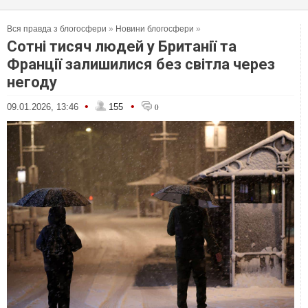
Вся правда з блогосфери
»
Новини блогосфери
»
Сотні тисяч людей у Британії та
Франції залишилися без світла через
негоду
•
•
09.01.2026, 13:46
155
0