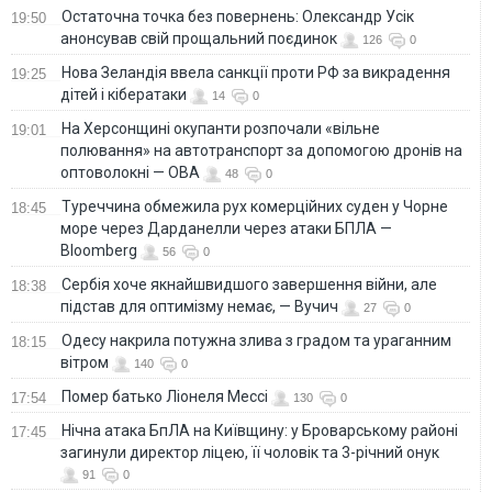
Остаточна точка без повернень: Олександр Усік
19:50
анонсував свій прощальний поєдинок
126
0
Нова Зеландія ввела санкції проти РФ за викрадення
19:25
дітей і кібератаки
14
0
На Херсонщині окупанти розпочали «вільне
19:01
полювання» на автотранспорт за допомогою дронів на
оптоволокні — ОВА
48
0
Туреччина обмежила рух комерційних суден у Чорне
18:45
море через Дарданелли через атаки БПЛА —
Bloomberg
56
0
Сербія хоче якнайшвидшого завершення війни, але
18:38
підстав для оптимізму немає, — Вучич
27
0
Одесу накрила потужна злива з градом та ураганним
18:15
вітром
140
0
Помер батько Ліонеля Мессі
17:54
130
0
Нічна атака БпЛА на Київщину: у Броварському районі
17:45
загинули директор ліцею, її чоловік та 3-річний онук
91
0