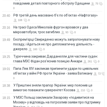
повідомив деталі повторного обстрілу Одещини
75
0
РФ третій день масовано б'є по об'єктах «Нафтогазу»
20:40
108
0
На трасі Одеса Миколаїв фургон врізався у два
20:16
мікроавтобуси, троє загиблих
93
0
Експрем'єрці Свириденко можуть запропонувати нову
19:49
посаду, і йдеться не про дипломатичну діяльність -
джерело
160
0
Туреччина закриває Дарданелли для частини суден:
19:25
глава МЗС Фідан роз'яснив позицію Анкари
261
0
Папа Лев XIV закликав припинити удари по цивільних
19:01
об'єктах у війні РФ проти України - заява Ватикану
72
0
У Приштині зняли прапор України: мер пояснив це
18:38
вимогою поважати суверенітет Косова
210
0
У МЗС Польщі закликали Захарову «подивитися на
18:15
Москву» у відповідь на погрозливі заяви про підтримку