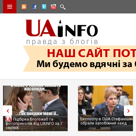
Експослу в США Стефанішині
Підбірка блогожаб та
обрали запобіжний захід
фотоприколів від UAINFO за 7
серпня