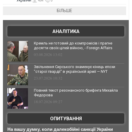
України
454
0
БІЛЬШЕ
АНАЛІТИКА
Кремль не готовий до компромісів і прагне
досягти своїх цілей війною, - Foreign Affairs
03.08.2026 13:02
Звільнення Сирського знаменує кінець епохи
"старої гвардії" в українській армії — NYT
23.07.2026 10:32
Повний текст резонансного брифінга Михайла
Федорова
18.07.2026 09:27
ОПИТУВАННЯ
На вашу думку, коли далекобійні санкції України