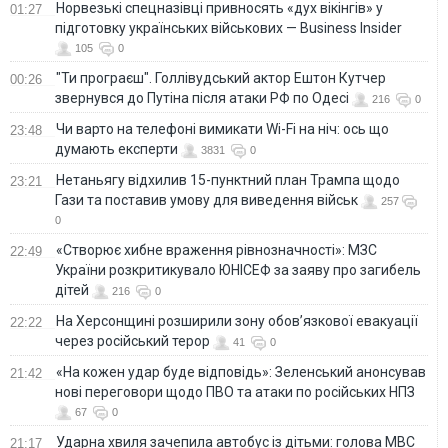
Норвезькі спецназівці привносять «дух вікінгів» у
01:27
підготовку українських військових — Business Insider
105
0
"Ти програєш". Голлівудський актор Ештон Кутчер
00:26
звернувся до Путіна після атаки РФ по Одесі
216
0
Чи варто на телефонi вимикати Wi-Fi на ніч: ось що
23:48
думають експерти
3831
0
Нетаньягу відхилив 15-пунктний план Трампа щодо
23:21
Гази та поставив умову для виведення військ
257
0
«Створює хибне враження рівнозначності»: МЗС
22:49
України розкритикувало ЮНІСЕФ за заяву про загибель
дітей
216
0
На Херсонщині розширили зону обов’язкової евакуації
22:22
через російський терор
41
0
«На кожен удар буде відповідь»: Зеленський анонсував
21:42
нові переговори щодо ПВО та атаки по російських НПЗ
67
0
Ударна хвиля зачепила автобус із дітьми: голова МВС
21:17