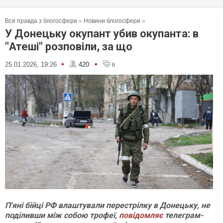
Вся правда з блогосфери
»
Новини блогосфери
»
У Донецьку окупант убив окупанта: в
"Атеші" розповіли, за що
•
•
25.01.2026, 19:26
420
0
П'яні бійці РФ влаштували перестрілку в Донецьку, не
поділивши між собою трофеї,
повідомляє
телеграм-