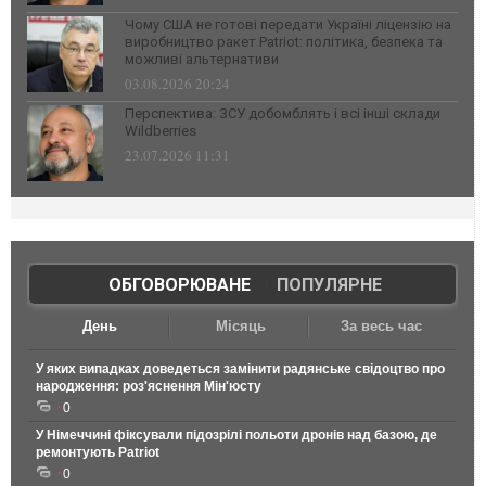
Чому США не готові передати Україні ліцензію на
виробництво ракет Patriot: політика, безпека та
можливі альтернативи
03.08.2026 20:24
Перспектива: ЗСУ добомблять і всі інші склади
Wildberries
23.07.2026 11:31
ОБГОВОРЮВАНЕ
|
ПОПУЛЯРНЕ
День
Місяць
За весь час
У яких випадках доведеться замінити радянське свідоцтво про
народження: роз'яснення Мін'юсту
0
У Німеччині фіксували підозрілі польоти дронів над базою, де
ремонтують Patriot
0