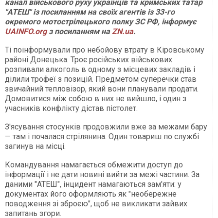
канал військового руху українців та кримських татар
"АТЕШ" із посиланням на своїх агентів із 33-го
окремого мотострілецького полку ЗС РФ, інформує
UAINFO.org
з посиланням на
ZN.ua
.
Ті поінформували про небойову втрату в Кіровському
районі Донецька. Троє російських військових
розпивали алкоголь в одному з місцевих закладів і
ділили трофеї з позицій. Предметом суперечки став
звичайний тепловізор, який вони планували продати.
Домовитися між собою в них не вийшло, і один з
учасників конфлікту дістав пістолет.
З'ясування стосунків продовжили вже за межами бару
— там і почалася стрілянина. Один товариш по службі
загинув на місці.
Командування намагається обмежити доступ до
інформації і не дати новині вийти за межі частини. За
даними "АТЕШ", інцидент намагаються зам'яти: у
документах його оформляють як "необережне
поводження зі зброєю", щоб не викликати зайвих
запитань згори.