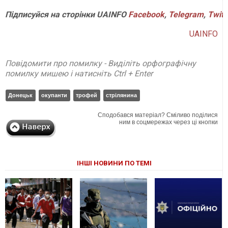
Підписуйся
на
сторінки
UAINFO
Facebook
,
Telegram
,
Twitt
UAINFO
Повідомити про помилку - Виділіть орфографічну
помилку мишею і натисніть Ctrl + Enter
Донецьк
окупанти
трофей
стрілянина
Сподобався матеріал? Сміливо поділися
ним в соцмережах через ці кнопки
ІНШІ НОВИНИ ПО ТЕМІ