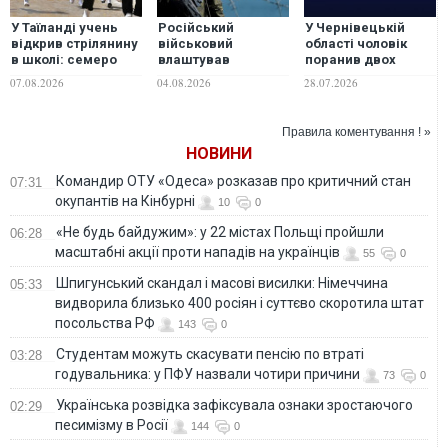
У Таїланді учень
Російський
У Чернівецькій
відкрив стрілянину
військовий
області чоловік
в школі: семеро
влаштував
поранив двох
загиблих, 15
стрілянину в Криму,
правоохоронців та
07.08.2026
04.08.2026
28.07.2026
поранених
є загиблі
втік у ліс
Правила коментування ! »
НОВИНИ
Командир ОТУ «Одеса» розказав про критичний стан
07:31
окупантів на Кінбурні
10
0
«Не будь байдужим»: у 22 містах Польщі пройшли
06:28
масштабні акції проти нападів на українців
55
0
Шпигунський скандал і масові висилки: Німеччина
05:33
видворила близько 400 росіян і суттєво скоротила штат
посольства РФ
143
0
Студентам можуть скасувати пенсію по втраті
03:28
годувальника: у ПФУ назвали чотири причини
73
0
Українська розвідка зафіксувала ознаки зростаючого
02:29
песимізму в Росії
144
0