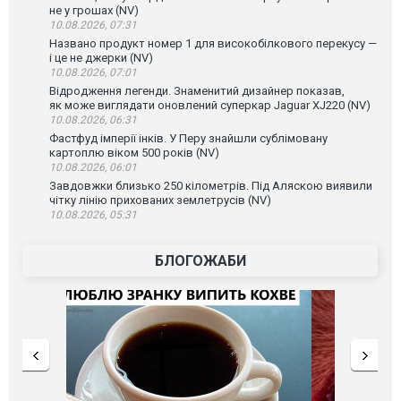
не у грошах (NV)
10.08.2026, 07:31
Названо продукт номер 1 для високобілкового перекусу —
і це не джерки (NV)
10.08.2026, 07:01
Відродження легенди. Знаменитий дизайнер показав,
як може виглядати оновлений суперкар Jaguar XJ220 (NV)
10.08.2026, 06:31
Фастфуд імперії інків. У Перу знайшли сублімовану
картоплю віком 500 років (NV)
10.08.2026, 06:01
Завдовжки близько 250 кілометрів. Під Аляскою виявили
чітку лінію прихованих землетрусів (NV)
10.08.2026, 05:31
БЛОГОЖАБИ