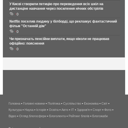
У Києві створили петицію про переведення всіх шкіл на
дистанціне навчання через посилення нічних обстрілів
0
Netflix поселив людину у білборді, що рекламує фантастичний
фільм "Останній дім"
0
Чи призначать пенсійни виплати, якщо ніколи не працював
офіційно: пояснення
0
Головна
•
Головні новини
•
Політика
•
Суспільство
•
Економіка
беспроводной
•
Світ
•
Культура
•
Наука
•
Історія
•
Освіта
•
Авто
•
IT
•
Здоров'я
интернет
•
Спорт
•
Фото
•
Відео
•
Огляд блогосфери
•
Блоголента
•
Рейтинг блогів
киев
•
Блогожаби
и