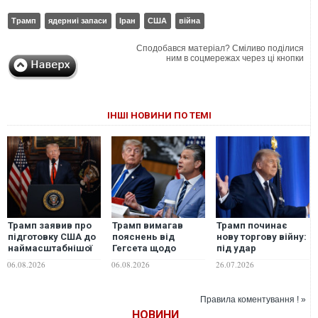
Трамп
ядерниі запаси
Іран
США
війна
Сподобався матеріал? Сміливо поділися
ним в соцмережах через ці кнопки
ІНШІ НОВИНИ ПО ТЕМІ
Трамп заявив про
Трамп вимагав
Трамп починає
підготовку США до
пояснень від
нову торгову війну:
наймасштабнішої
Гегсета щодо
під удар
атаки з часів
дефіциту
потрапляють навіть
06.08.2026
06.08.2026
26.07.2026
Другої світової
боєприпасів, - ЗМІ
найближчі
війни
союзники
Правила коментування ! »
НОВИНИ