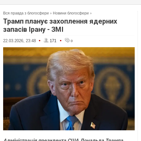
Вся правда з блогосфери
»
Новини блогосфери
»
Трамп планує захоплення ядерних
запасів Ірану - ЗМІ
•
•
22.03.2026, 23:48
171
0
Адміністрація президента США Дональда Трампа