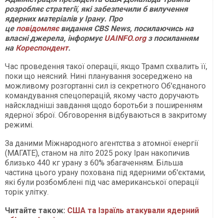
розробляє стратегії, які забезпечили б вилучення
ядерних матеріалів у Ірану. Про
це
повідомляє
видання CBS News, посилаючись на
власні джерела, інформує
UAINFO.org
з посиланням
на
Кореспондент
.
Час проведення такої операції, якщо Трамп схвалить її,
поки що неясний. Нині планування зосереджено на
можливому розгортанні сил із секретного Об'єднаного
командування спецоперацій, якому часто доручають
найскладніші завдання щодо боротьби з поширенням
ядерної зброї. Обговорення відбуваються в закритому
режимі.
За даними Міжнародного агентства з атомної енергії
(МАГАТЕ), станом на літо 2025 року Іран накопичив
близько 440 кг урану з 60% збагаченням. Більша
частина цього урану похована під ядерними об'єктами,
які були розбомблені під час американської операції
торік улітку.
Читайте також:
США та Ізраїль атакували ядерний