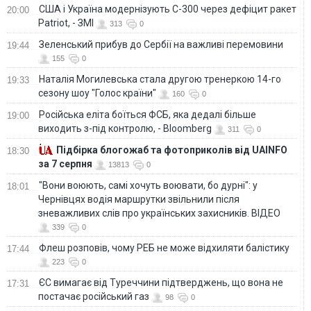
США і Україна модернізують С-300 через дефіцит ракет
20:00
Patriot, - ЗМІ
313
0
Зеленський прибув до Сербії на важливі перемовини
19:44
155
0
Наталія Могилевська стала другою тренеркою 14-го
19:33
сезону шоу "Голос країни"
160
0
Російська еліта боїться ФСБ, яка дедалі більше
19:00
виходить з-під контролю, - Bloomberg
311
0
Підбірка блогожаб та фотоприколів від UAINFO
18:30
за 7 серпня
13813
0
"Вони воюють, самі хочуть воювати, бо дурні": у
18:01
Чернівцях водія маршрутки звільнили після
зневажливих слів про українських захисників. ВІДЕО
339
0
Флеш розповів, чому РЕБ не може відхиляти балістику
17:44
223
0
ЄС вимагає від Туреччини підтверджень, що вона не
17:31
постачає російський газ
98
0