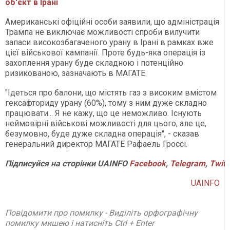
об'єкт в Ірані
Американські офіційні особи заявили, що адміністрація
Трампа не виключає можливості спроби вилучити
запаси високозбагаченого урану в Ірані в рамках вже
цієї військової кампанії. Проте будь-яка операція із
захоплення урану буде складною і потенційно
ризикованою, зазначають в МАГАТЕ.
"Ідеться про балони, що містять газ з високим вмістом
гексафториду урану (60%), тому з ним дуже складно
працювати... Я не кажу, що це неможливо. Існують
неймовірні військові можливості для цього, але це,
безумовно, буде дуже складна операція", - сказав
генеральний директор МАГАТЕ Рафаель Гроссі.
Підписуйся
на
сторінки
UAINFO
Facebook
,
Telegram
,
Twitt
UAINFO
Повідомити про помилку - Виділіть орфографічну
помилку мишею і натисніть Ctrl + Enter