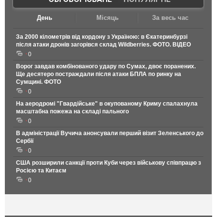
День
Місяць
За весь час
За 2000 кілометрів від кордону з Україною: в Єкатеринбурзі
після атаки дронів загорівся склад Wildberries. ФОТО. ВІДЕО
0
Ворог завдав комбінованого удару по Сумах, двоє поранених.
Ще десятеро постраждали після атаки БПЛА по ринку на
Сумщині. ФОТО
0
На аеродромі "Гвардійське" в окупованому Криму спалахнула
масштабна пожежа на складі пального
0
В адміністрації Вучича анонсували перший візит Зеленського до
Сербії
0
США розширили санкції проти Куби через військову співпрацю з
Росією та Китаєм
0