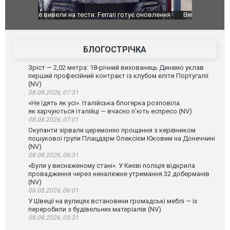
оновлення
Вийшов трейлер нової екранізації легендарного
Зеленський
фільму "Афера Томаса Крауна"
перемовин
БЛОГОСТРІЧКА
Зріст — 2,02 метра: 18-річний вихованець Динамо уклав
перший професійний контракт із клубом еліти Португалії
(NV)
08.08.2026, 07:31
«Не їдять як усі». Італійська блогерка розповіла
як харчуються італійці — вчасно п’ють еспресо (NV)
08.08.2026, 07:01
Окупанти зірвали церемонію прощання з керівником
пошукової групи Плацдарм Олексієм Юковим на Донеччині
(NV)
08.08.2026, 06:31
«Були у виснаженому стані». У Києві поліція відкрила
провадження через неналежне утримання 32 доберманів
(NV)
08.08.2026, 06:01
У Швеції на вулицях встановини громадські меблі — їх
переробили з будівельних матеріалів (NV)
08.08.2026, 05:31