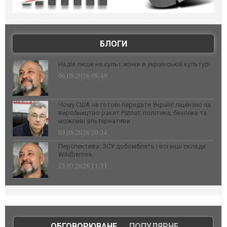
БЛОГИ
Надія лише на культ жінки в українській культурі
06.08.2026 08:49
Чому США не готові передати Україні ліцензію на
виробництво ракет Patriot: політика, безпека та
можливі альтернативи
03.08.2026 20:24
Перспектива: ЗСУ добомблять і всі інші склади
Wildberries
23.07.2026 11:31
ОБГОВОРЮВАНЕ
|
ПОПУЛЯРНЕ