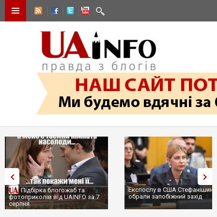
Експослу в США Стефанішині
Підбірка блогожаб та
обрали запобіжний захід
фотоприколів від UAINFO за 7
серпня