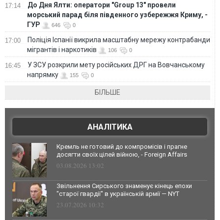
До Дня Ялти: оператори "Group 13" провели
17:14
морський парад біля південного узбережжя Криму, -
ГУР
646
0
Поліція Іспанії викрила масштабну мережу контрабанди
17:00
мігрантів і наркотиків
106
0
У ЗСУ розкрили мету російських ДРГ на Вовчанському
16:45
напрямку
155
0
БІЛЬШЕ
АНАЛІТИКА
Кремль не готовий до компромісів і прагне
досягти своїх цілей війною, - Foreign Affairs
03.08.2026 13:02
Звільнення Сирського знаменує кінець епохи
"старої гвардії" в українській армії — NYT
23.07.2026 10:32