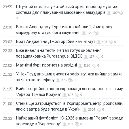
Штучний інтелект у китайській армії: впроваджується
23:55
система для планування масованих авіаударів
100
0
В місті Аспендос у Туреччині знайшли 2,2-метрову
23:30
мармурову статую бога лікування
129
0
Брат Анджеліни Джолі зробив камінг-аут
23:02
428
0
Вже вивели на тести: Ferrari готує оновлення
22:33
позашляховика Purosangue. ВІДЕО
117
0
Магнітні бурі: прогноз на вихідні
22:02
1120
0
У Чехії суд вирішив вислати росіянку, яка вийшла заміж
21:32
за чеха по телефону
376
0
Вийшов трейлер нової екранізації легендарного фільму
21:15
"Афера Томаса Крауна"
627
0
Спека ще затримується: в Укргідрометцентрі розповіли,
21:00
якою завтра буде погода в Україні
2534
0
Найкращий футболіст ЧС-2026 відмовив "Реалу" заради
20:33
переходу в "Барселону"
297
0