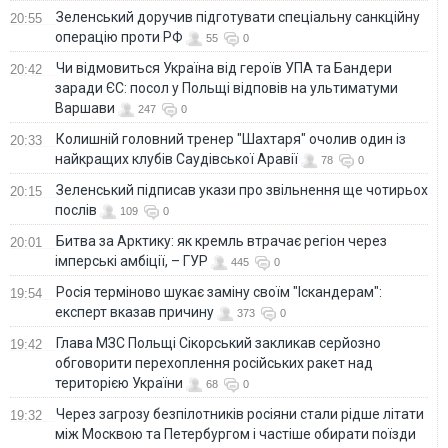
Зеленський доручив підготувати спеціальну санкційну
20:55
операцію проти РФ
55
0
Чи відмовиться Україна від героїв УПА та Бандери
20:42
заради ЄС: посол у Польщі відповів на ультиматуми
Варшави
247
0
Колишній головний тренер "Шахтаря" очолив один із
20:33
найкращих клубів Саудівської Аравії
78
0
Зеленський підписав укази про звільнення ще чотирьох
20:15
послів
109
0
Битва за Арктику: як кремль втрачає регіон через
20:01
імперські амбіції, – ГУР
445
0
Росія терміново шукає заміну своїм "Іскандерам":
19:54
експерт вказав причину
373
0
Глава МЗС Польщі Сікорський закликав серйозно
19:42
обговорити перехоплення російських ракет над
територією України
68
0
Через загрозу безпілотників росіяни стали рідше літати
19:32
між Москвою та Петербургом і частіше обирати поїзди