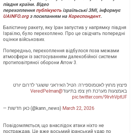
півдня країни. Відео
перехоплення
публікують
ізраїльські ЗМІ, інформує
UAINFO.org
з посиланням на
Кореспондент
.
Балістичну ракету, яку Іран запустив у напрямку півдня
Ізраїлю, було перехоплено. Про це свідчать попередні
оцінки військових.
Попередньо, перехоплення відбулося поза межами
атмосфери із застосуванням далекобійної системи
протиповітряної оборони Arrow 3.
פיצוץ מחוץ לאטמוספירה: הטיל האיראני ששוגר לדרום יורט
@VeredPelman
באמצעות מערכת חץ צפו בתיעוד
pic.twitter.com/9lrvhVptUF
— כאן חדשות (@kann_news)
March 22, 2026
Повідомляється, що внаслідок атаки ніхто не
постраждав. Це вже восьмий іранський удар по