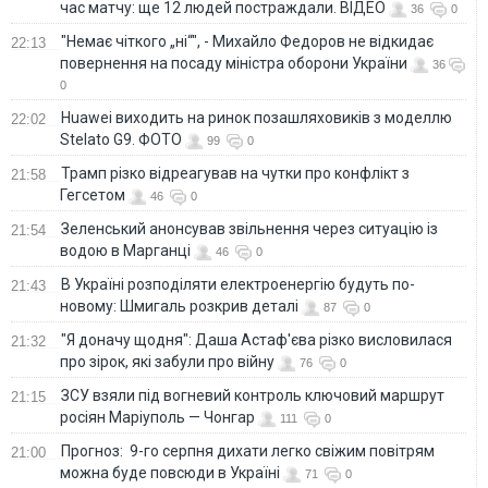
час матчу: ще 12 людей постраждали. ВІДЕО
36
0
"Немає чіткого „ні“", - Михайло Федоров не відкидає
22:13
повернення на посаду міністра оборони України
36
0
Huawei виходить на ринок позашляховиків з моделлю
22:02
Stelato G9. ФОТО
99
0
Трамп різко відреагував на чутки про конфлікт з
21:58
Гегсетом
46
0
Зеленський анонсував звільнення через ситуацію із
21:54
водою в Марганці
46
0
В Україні розподіляти електроенергію будуть по-
21:43
новому: Шмигаль розкрив деталі
87
0
"Я доначу щодня": Даша Астаф'єва різко висловилася
21:32
про зірок, які забули про війну
76
0
ЗСУ взяли під вогневий контроль ключовий маршрут
21:15
росіян Маріуполь — Чонгар
111
0
Прогноз: 9-го серпня дихати легко свіжим повітрям
21:00
можна буде повсюди в Україні
71
0