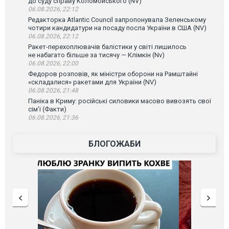
до суду справу Коломойського (NV)
06.08.2026, 22:12
Редакторка Atlantic Council запропонувала Зеленському
чотири кандидатури на посаду посла України в США (NV)
06.08.2026, 22:12
Ракет-перехоплювачів балістики у світі лишилось
не набагато більше за тисячу — Клімкін (Nv)
06.08.2026, 22:00
Федоров розповів, як міністри оборони на Рамштайні
«складалися» ракетами для України (NV)
06.08.2026, 21:48
Паніка в Криму: російські силовики масово вивозять свої
сім’ї (Факти)
06.08.2026, 21:36
БЛОГОЖАБИ