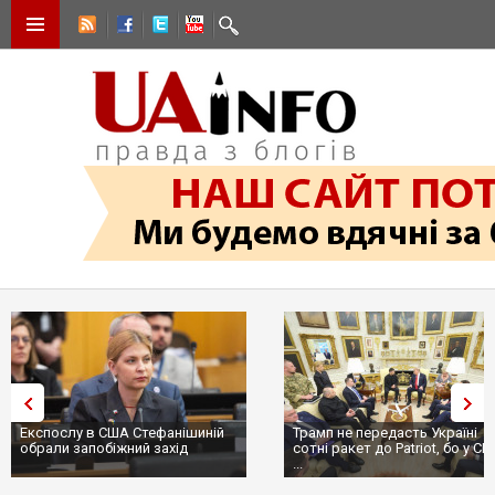
Експослу в США Стефанішиній
Трамп не передасть Україні
обрали запобіжний захід
сотні ракет до Patriot, бо у С
...