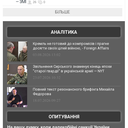
— ЗМІ
26
0
БІЛЬШЕ
АНАЛІТИКА
Кремль не готовий до компромісів і прагне
досягти своїх цілей війною, - Foreign Affairs
03.08.2026 13:02
Звільнення Сирського знаменує кінець епохи
"старої гвардії" в українській армії — NYT
23.07.2026 10:32
Повний текст резонансного брифінга Михайла
Федорова
18.07.2026 09:27
ОПИТУВАННЯ
На вашу думку, коли далекобійні санкції України