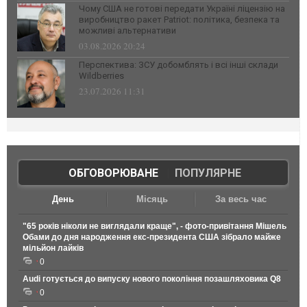
Чому США не готові передати Україні ліцензію на
виробництво ракет Patriot: політика, безпека та
можливі альтернативи
03.08.2026 20:24
Перспектива: ЗСУ добомблять і всі інші склади
Wildberries
23.07.2026 11:31
ОБГОВОРЮВАНЕ
|
ПОПУЛЯРНЕ
День
Місяць
За весь час
"65 років ніколи не виглядали краще", - фото-привітання Мішель
Обами до дня народження екс-президента США зібрало майже
мільйон лайків
0
Audi готується до випуску нового покоління позашляховика Q8
0