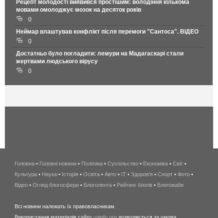
Рецепт молодості виявився простішим: володіння кількома
мовами омолоджує мозок на десяток років
0
Неймар влаштував конфлікт після перемоги "Сантоса". ВІДЕО
0
Достатньо було погладити: лемури на Мадагаскарі стали
жертвами людського вірусу
0
Головна
•
Головні новини
•
Політика
•
Суспільство
•
Економіка
беспроводной
•
Світ
•
Культура
•
Наука
•
Історія
•
Освіта
•
Авто
•
IT
•
Здоров'я
интернет
•
Спорт
•
Фото
•
Відео
•
Огляд блогосфери
•
Блоголента
•
Рейтинг блогів
киев
•
Блогожаби
и
Всі новини належать їх правовласникам.
область
Використання матеріалів сайту
uainfo.org
дозволяється за умови
wimax