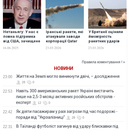
Нетаньягу: У нас є
Іранські ракети, які
У Британії оцінили
повна підтримка
атакували заводи
ймовірність
від США, зачищене
корпорації Qatar
ракетних ударів
іранське ППО й
Energy в Катарі,
Ірану по Європі
16.06.2025
23.03.2026
23.03.2026
"чимало стартапів"
обійшли
для знищення
американські
підземних цілей
Patriot – FT
Правила коментування ! »
НОВИНИ
Життя на Землі могло виникнути двічі, – дослідження
23:00
28
0
Навіть 300 американських ракет Україні вистачить
22:53
лише на 2,5-3 місяці активних російських обстрілів -
експерт
12
0
Як діяти пасажирам у разі загрози під час подорожі -
22:42
поради від "Укрзалізниці"
28
0
В Таїланді футболіст загинув від удару блискавки під
22:31