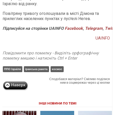
Ізраїлю від ранку.
Повітряну тривогу оголошували в місті Дімона та
прилеглих населених пунктах у пустелі Негев.
Підписуйся
на
сторінки
UAINFO
Facebook
,
Telegram
,
Twitt
UAINFO
Повідомити про помилку - Виділіть орфографічну
помилку мишею і натисніть Ctrl + Enter
ППО Ізраїля
іранська ракета
космос
Сподобався матеріал? Сміливо поділися
ним в соцмережах через ці кнопки
ІНШІ НОВИНИ ПО ТЕМІ