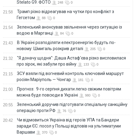
Stelato G9. ФОТО
248
0
Трамп різко відреагував на чутки про конфлікт з
21:58
Гегсетом
88
0
Зеленський анонсував звільнення через ситуацію із
21:54
водою в Марганці
84
0
В Україні розподіляти електроенергію будуть по-
21:43
новому: Шмигаль розкрив деталі
205
0
"Я доначу щодня": Даша Астаф'єва різко висловилася
21:32
про зірок, які забули про війну
133
0
ЗСУ взяли під вогневий контроль ключовий маршрут
21:15
росіян Маріуполь — Чонгар
181
0
Прогноз: 9-го серпня дихати легко свіжим повітрям
21:00
можна буде повсюди в Україні
980
0
Зеленський доручив підготувати спеціальну санкційну
20:55
операцію проти РФ
76
0
Чи відмовиться Україна від героїв УПА та Бандери
20:42
заради ЄС: посол у Польщі відповів на ультиматуми
Варшави
370
0