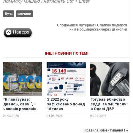
помилку мишею і натисніть Ctrl + Enter
Буча
злочини
Сподобався матеріал? Сміливо поділися
ним в соцмережах через ці кнопки
ІНШІ НОВИНИ ПО ТЕМІ
"Я показував:
З 2022 року
Готував вбивство
дивись, овочі", -
зафіксовано понад
судді за $40 тисяч:
чоловік розповів
16 тисяч
в Одесі ДБР
про пережите
кримінальних
затримало
04.08.2026
04.08.2026
03.08.2026
полювання дрона у
проваджень за
організатора
Херсоні
атаками дронів
злочину
малого радіуса дії
Правила коментування ! »
по цивільних, -