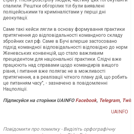
спалили. Рештки обгорілих тіл були виявлені
поліцейськими та криміналістами у перші дні
деокупації.
Саме такі кейси лягли в основу формування практики
притягнення до відповідальності командного складу
збройних сил рф. Саме в Бучі вперше застосовано
підхід командної відповідальності відповідно до норм
Женевських конвенцій, що стало важливим
прецедентом для національної практики. Слідчі вже
працюють над справами щодо командирів вищого
рівня, і питання вже полягає не в можливості
притягнення, а в реалізації чіткого плану дій, що робить
це питанням часу", - зазначено в повідомленні
Нацполіції.
Підписуйся
на
сторінки
UAINFO
Facebook
,
Telegram
,
Twitt
UAINFO
Повідомити про помилку - Виділіть орфографічну