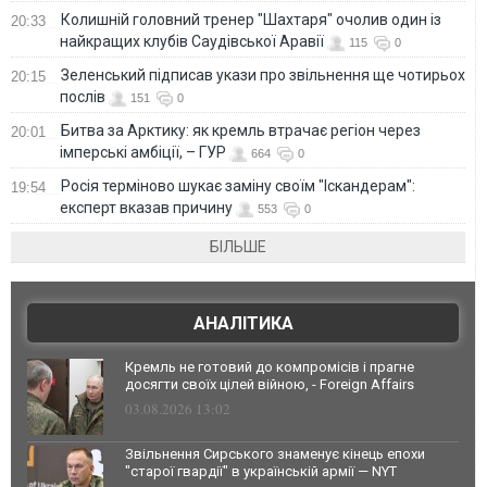
Колишній головний тренер "Шахтаря" очолив один із
20:33
найкращих клубів Саудівської Аравії
115
0
Зеленський підписав укази про звільнення ще чотирьох
20:15
послів
151
0
Битва за Арктику: як кремль втрачає регіон через
20:01
імперські амбіції, – ГУР
664
0
Росія терміново шукає заміну своїм "Іскандерам":
19:54
експерт вказав причину
553
0
БІЛЬШЕ
АНАЛІТИКА
Кремль не готовий до компромісів і прагне
досягти своїх цілей війною, - Foreign Affairs
03.08.2026 13:02
Звільнення Сирського знаменує кінець епохи
"старої гвардії" в українській армії — NYT