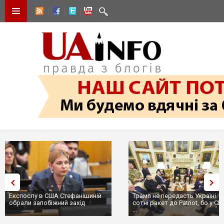
Експослу в США Стефанішиній
Трамп не передасть Україні
обрали запобіжний захід
сотні ракет до Patriot, бо у С
...