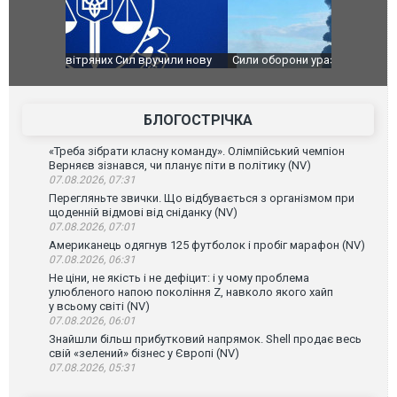
чили нову
Сили оборони уразили Ярославський НПЗ:
Неймар вла
губернатор регіону заявив про наймасштабнішу
"Сантоса".
атаку. ВІДЕО
БЛОГОСТРІЧКА
«Треба зібрати класну команду». Олімпійський чемпіон
Верняєв зізнався, чи планує піти в політику (NV)
07.08.2026, 07:31
Перегляньте звички. Що відбувається з організмом при
щоденній відмові від сніданку (NV)
07.08.2026, 07:01
Американець одягнув 125 футболок і пробіг марафон (NV)
07.08.2026, 06:31
Не ціни, не якість і не дефіцит: і у чому проблема
улюбленого напою покоління Z, навколо якого хайп
у всьому світі (NV)
07.08.2026, 06:01
Знайшли більш прибутковий напрямок. Shell продає весь
свій «зелений» бізнес у Європі (NV)
07.08.2026, 05:31