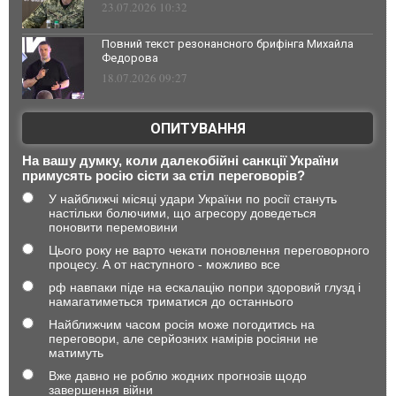
23.07.2026 10:32
Повний текст резонансного брифінга Михайла
Федорова
18.07.2026 09:27
ОПИТУВАННЯ
На вашу думку, коли далекобійні санкції України
примусять росію сісти за стіл переговорів?
У найближчі місяці удари України по росії стануть
настільки болючими, що агресору доведеться
поновити перемовини
Цього року не варто чекати поновлення переговорного
процесу. А от наступного - можливо все
рф навпаки піде на ескалацію попри здоровий глузд і
намагатиметься триматися до останнього
Найближчим часом росія може погодитись на
переговори, але серйозних намірів росіяни не
матимуть
Вже давно не роблю жодних прогнозів щодо
завершення війни