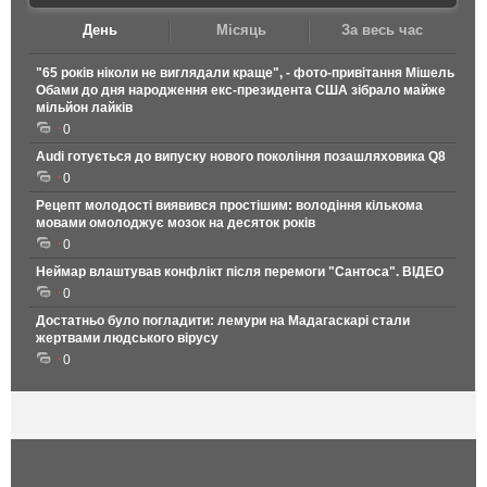
День
Місяць
За весь час
"65 років ніколи не виглядали краще", - фото-привітання Мішель
Обами до дня народження екс-президента США зібрало майже
мільйон лайків
0
Audi готується до випуску нового покоління позашляховика Q8
0
Рецепт молодості виявився простішим: володіння кількома
мовами омолоджує мозок на десяток років
0
Неймар влаштував конфлікт після перемоги "Сантоса". ВІДЕО
0
Достатньо було погладити: лемури на Мадагаскарі стали
жертвами людського вірусу
0