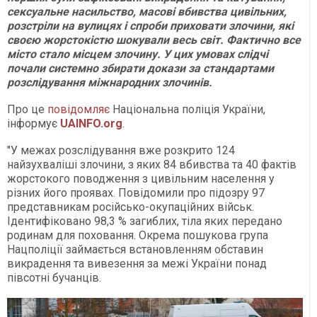
сексуальне насильство, масові вбивства цивільних,
розстріли на вулицях і спроби приховати злочини, які
своєю жорстокістю шокували весь світ. Фактично все
місто стало місцем злочину. У цих умовах слідчі
почали системно збирати докази за стандартами
розслідування міжнародних злочинів.
Про це
повідомляє
Національна поліція України,
інформує
UAINFO.org
.
"У межах розслідування вже розкрито 124
найзухваліші злочини, з яких 84 вбивства та 40 фактів
жорстокого поводження з цивільним населення у
різних його проявах. Повідомили про підозру 97
представникам російсько-окупаційних військ.
Ідентифіковано 98,3 % загиблих, тіла яких передано
родинам для поховання. Окрема пошукова група
Нацполіції займається встановленням обставин
викрадення та вивезення за межі України понад
півсотні бучанців.