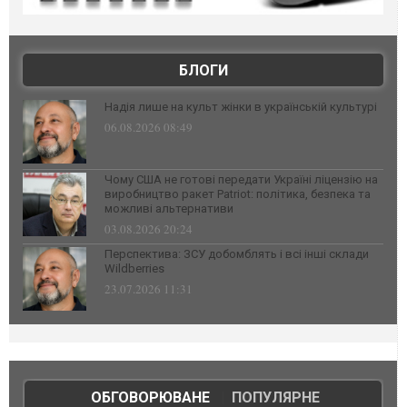
БЛОГИ
Надія лише на культ жінки в українській культурі
06.08.2026 08:49
Чому США не готові передати Україні ліцензію на
виробництво ракет Patriot: політика, безпека та
можливі альтернативи
03.08.2026 20:24
Перспектива: ЗСУ добомблять і всі інші склади
Wildberries
23.07.2026 11:31
ОБГОВОРЮВАНЕ
|
ПОПУЛЯРНЕ