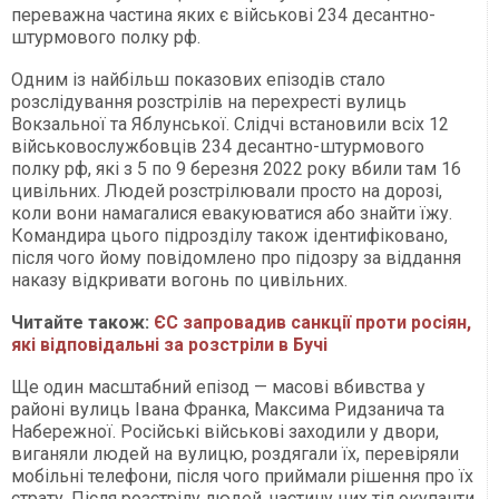
переважна частина яких є військові 234 десантно-
штурмового полку рф.
Одним із найбільш показових епізодів стало
розслідування розстрілів на перехресті вулиць
Вокзальної та Яблунської. Слідчі встановили всіх 12
військовослужбовців 234 десантно-штурмового
полку рф, які з 5 по 9 березня 2022 року вбили там 16
цивільних. Людей розстрілювали просто на дорозі,
коли вони намагалися евакуюватися або знайти їжу.
Командира цього підрозділу також ідентифіковано,
після чого йому повідомлено про підозру за віддання
наказу відкривати вогонь по цивільних.
Читайте також:
ЄС запровадив санкції проти росіян,
які відповідальні за розстріли в Бучі
Ще один масштабний епізод — масові вбивства у
районі вулиць Івана Франка, Максима Ридзанича та
Набережної. Російські військові заходили у двори,
виганяли людей на вулицю, роздягали їх, перевіряли
мобільні телефони, після чого приймали рішення про їх
страту. Після розстрілу людей, частину цих тіл окупанти