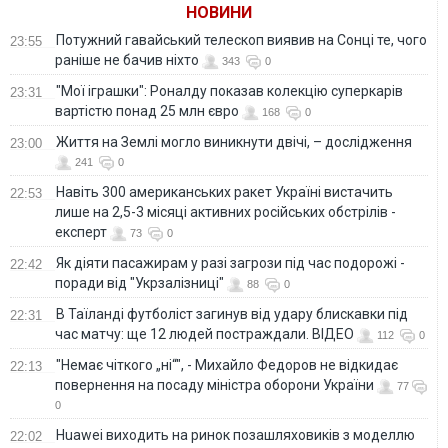
НОВИНИ
генпрокурор
Потужний гавайський телескоп виявив на Сонці те, чого
23:55
раніше не бачив ніхто
343
0
"Мої іграшки": Роналду показав колекцію суперкарів
23:31
вартістю понад 25 млн євро
168
0
Життя на Землі могло виникнути двічі, – дослідження
23:00
241
0
Навіть 300 американських ракет Україні вистачить
22:53
лише на 2,5-3 місяці активних російських обстрілів -
експерт
73
0
Як діяти пасажирам у разі загрози під час подорожі -
22:42
поради від "Укрзалізниці"
88
0
В Таїланді футболіст загинув від удару блискавки під
22:31
час матчу: ще 12 людей постраждали. ВІДЕО
112
0
"Немає чіткого „ні“", - Михайло Федоров не відкидає
22:13
повернення на посаду міністра оборони України
77
0
Huawei виходить на ринок позашляховиків з моделлю
22:02