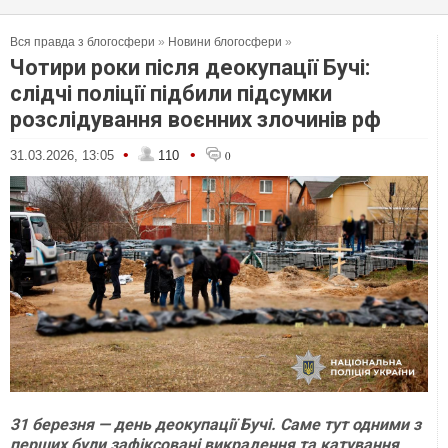
Вся правда з блогосфери
»
Новини блогосфери
»
Чотири роки після деокупації Бучі:
слідчі поліції підбили підсумки
розслідування воєнних злочинів рф
•
•
31.03.2026, 13:05
110
0
31 березня — день деокупації Бучі. Саме тут одними з
перших були зафіксовані викрадення та катування,