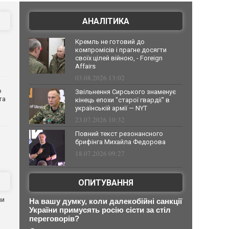
АНАЛІТИКА
Кремль не готовий до
компромісів і прагне досягти
своїх цілей війною, - Foreign
Affairs
03.08.2026 13:02
о
Звільнення Сирського знаменує
та
кінець епохи "старої гвардії" в
українській армії — NYT
23.07.2026 10:32
Повний текст резонансного
брифінга Михайла Федорова
18.07.2026 09:27
ОПИТУВАННЯ
ни
На вашу думку, коли далекобійні санкції
України примусять росію сісти за стіл
переговорів?