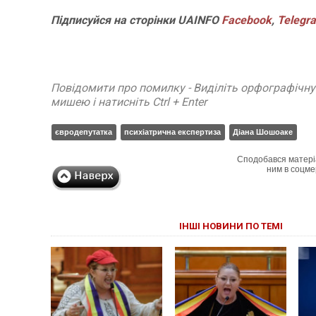
Підписуйся
на
сторінки
UAINFO
Facebook
,
Telegr
Повідомити про помилку - Виділіть орфографічн
мишею і натисніть Ctrl + Enter
євродепутатка
психіатрична експертиза
Діана Шошоаке
Сподобався матері
ним в соцме
ІНШІ НОВИНИ ПО ТЕМІ