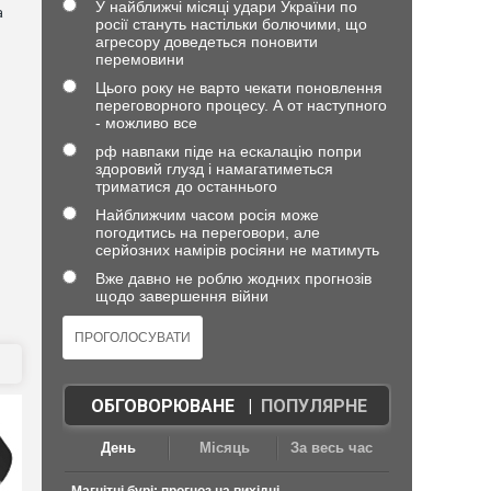
У найближчі місяці удари України по
а
росії стануть настільки болючими, що
агресору доведеться поновити
перемовини
Цього року не варто чекати поновлення
переговорного процесу. А от наступного
- можливо все
рф навпаки піде на ескалацію попри
здоровий глузд і намагатиметься
триматися до останнього
Найближчим часом росія може
погодитись на переговори, але
серйозних намірів росіяни не матимуть
Вже давно не роблю жодних прогнозів
щодо завершення війни
ОБГОВОРЮВАНЕ
|
ПОПУЛЯРНЕ
День
Місяць
За весь час