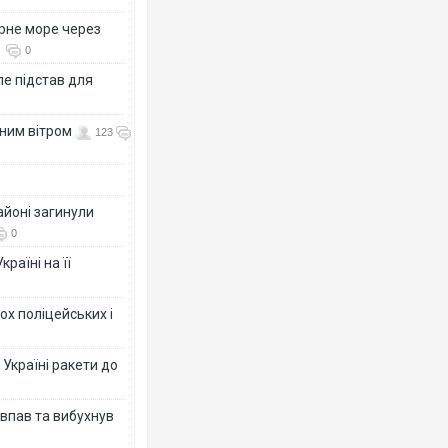
рне море через
0
е підстав для
нним вітром
123
айоні загинули
0
раїні на її
ох поліцейських і
 Україні ракети до
 впав та вибухнув