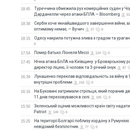
Туреччина обмежила рух комерційних суден у Чо
18:45
Дарданелли через атаки БПЛА — Bloomberg
51
Сербія хоче якнайшвидшого завершення війни, ал
18:38
оптимізму немає, — Вучич
27
0
Одесу накрила потужна злива з градом та урага
18:15
0
Помер батько Ліонеля Мессі
17:54
124
0
Нічна атака БпЛА на Київщину: у Броварському р
17:45
директор ліцею, її чоловік та 3-річний онук
87
Лукашенко переклав відповідальність за війну в Ук
16:39
внутрішні проблеми
216
0
На Буковині затримали стрільця, який поранив дв
16:16
11 днів переховувався в селі
105
0
Зеленський оцінив можливості країн світу надати
15:50
Patriot
149
0
На території Болгарії поблизу кордону з Румунією
15:25
невідомий безпілотник
77
0