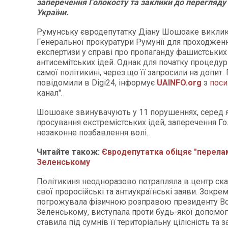
заперечення Голокосту та заклики до перегляду
України.
Румунську євродепутатку Діану Шошоаке виклик
Генеральної прокуратури Румунії для проходженн
експертизи у справі про пропаганду фашистських
антисемітських ідей. Однак для початку процедур
самої політикині, через що її запросили на допит.
повідомили в Digi24, інформує
UAINFO.org
з
поси
канал".
Шошоаке звинувачують у 11 порушеннях, серед я
просування екстремістських ідей, заперечення Го
незаконне позбавлення волі.
Читайте також:
Євродепутатка обіцяє "перела
Зеленському
Політикиня неодноразово потрапляла в центр ска
свої проросійські та антиукраїнські заяви. Зокрем
погрожувала фізичною розправою президенту В
Зеленському, виступала проти будь-якої допомоги
ставила під сумнів її територіальну цілісність та 