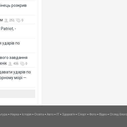
бінець розкрив
ом
251
0
atriot, -
я ударів по
ового завдання
хнік
406
0
давати ударів по
Чорному морі —
ьтура
•
Наука
•
Історія
•
Освіта
•
Авто
•
IT
•
Здоров'я
•
Спорт
•
Фото
•
Відео
•
Огляд блог