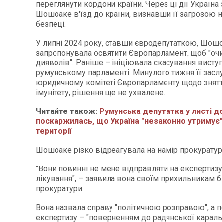
переглянути кордони країни. Через ці дії Україна
Шошоаке в'їзд до країни, визнавши її загрозою н
безпеці.
У липні 2024 року, ставши євродепутаткою, Шош
запропонувала освятити Європарламент, щоб "очи
дияволів". Раніше – ініціювала скасування висту
румунському парламенті. Минулого тижня її засл
юридичному комітеті Європарламенту щодо знятт
імунітету, рішення ще не ухвалене.
Читайте також:
Румунська депутатка у листі д
поскаржилась, що Україна "незаконно утримує"
території
Шошоаке різко відреагувала на намір прокуратур
"Вони повинні не мене відправляти на експертизу,
лікування", – заявила вона своїм прихильникам бі
прокуратури.
Вона назвала справу "політичною розправою", а п
експертизу – "поверненням до радянської карально