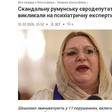
Вся правда з блогосфери
»
Новини блогосфери
»
Скандальну румунську євродепута
викликали на психіатричну експерт
•
•
31.03.2026, 15:52
317
0
Шошоаке звинувачують у 11 порушеннях, вклю