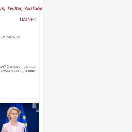
am
,
Twitter
,
YouTube
UAINFO
Ворог завдав комбінованого удару 
двоє поранених. Ще десятеро пос
після атаки БПЛА по ринку на Сумщ
у помилку
ал? Сміливо поділися
режах через ці кнопки
Одесу накрила потужна злива з гр
ураганним вітром