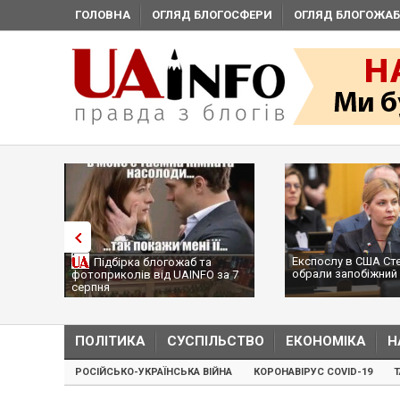
ГОЛОВНА
ОГЛЯД БЛОГОСФЕРИ
ОГЛЯД БЛОГОЖАБ
Експослу в США Ст
Підбірка блогожаб та
обрали запобіжний 
фотоприколів від UAINFO за 7
серпня
ПОЛІТИКА
СУСПІЛЬСТВО
ЕКОНОМІКА
Н
РОСІЙСЬКО-УКРАЇНСЬКА ВІЙНА
КОРОНАВІРУС COVID-19