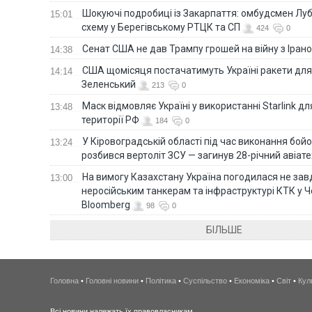
Шокуючі подробиці із Закарпаття: омбудсмен Лу
15:01
схему у Берегівському РТЦК та СП
424
0
Сенат США не дав Трампу грошей на війну з Іран
14:38
США щомісяця постачатимуть Україні ракети для P
14:14
Зеленський
213
0
Маск відмовляє Україні у використанні Starlink дл
13:48
території РФ
184
0
У Кіровоградській області під час виконання бой
13:24
розбився вертоліт ЗСУ — загинув 28-річний авіате
На вимогу Казахстану Україна погодилася не зав
13:00
неросійським танкерам та інфраструктурі КТК у 
Bloomberg
98
0
БІЛЬШЕ
Головна
•
Головні новини
•
Політика
•
Суспільство
•
Економіка
•
Світ
•
Кул
Всі новини належать їх правовласникам.