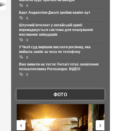
Магнітні бурі: прогноз на вихідні
0
Брат Анджеліни Джолі зробив камінг-аут
0
Штучний інтелект у китайській армії:
впроваджується система для планування
масованих авіаударів
0
У Чехії суд вирішив вислати росіянку, яка
вийшла заміж за чеха по телефону
0
Вже вивели на тести: Ferrari готує оновлення
позашляховика Purosangue. ВІДЕО
0
ФОТО