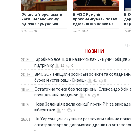
Обіцяла "переламати
В МЗС Румунії
В Є
ноги" Зеленському:
прокоментували появу
дер
одіозна румунська
одіозної Шошоаке на
пе
євродепутатка
форумі у Петербурзі
обо
30.07.2026
08.06.2026
09.0
Шошоаке постраждала
в Ір
у ДТП
Пра
НОВИНИ
"Зробимо все, що в наших силах", - Вучич обіцяв
20:39
підтримку
12
0
ВМС ЗСУ знищили російські об'єкти та обладнанн
20:16
буровій установці «Сиваш»
41
0
Остаточна точка без повернень: Олександр Усік 
19:50
прощальний поєдинок
110
0
Нова Зеландія ввела санкції проти РФ за викраден
19:25
кібератаки
14
0
На Херсонщині окупанти розпочали «вільне полю
19:01
автотранспорт за допомогою дронів на оптоволо
0