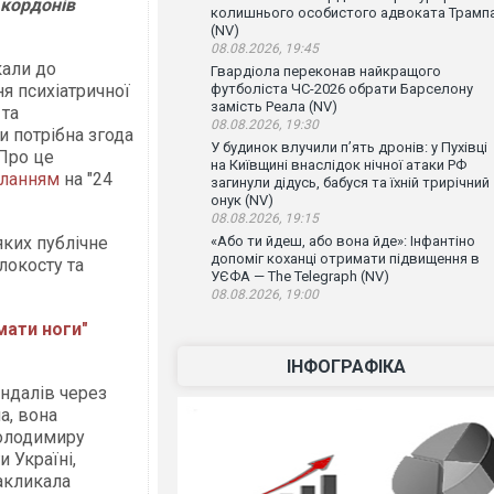
 кордонів
колишнього особистого адвоката Трамп
(NV)
08.08.2026, 19:45
али до
Гвардіола переконав найкращого
я психіатричної
футболіста ЧС-2026 обрати Барселону
замість Реала (NV)
 та
08.08.2026, 19:30
и потрібна згода
У будинок влучили п’ять дронів: у Пухівці
 Про це
на Київщині внаслідок нічної атаки РФ
ланням
на "24
загинули дідусь, бабуся та їхній трирічний
онук (NV)
08.08.2026, 19:15
ких публічне
«Або ти йдеш, або вона йде»: Інфантіно
допоміг коханці отримати підвищення в
локосту та
УЄФА — The Telegraph (NV)
08.08.2026, 19:00
мати ноги"
ІНФОГРАФІКА
ндалів через
а, вона
олодимиру
 Україні,
закликала