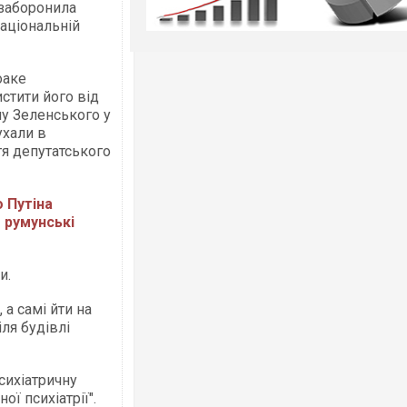
 заборонила
аціональній
оаке
стити його від
пу Зеленського у
ухали в
я депутатського
о Путіна
 румунські
и.
 а самі йти на
ля будівлі
сихіатричну
ї психіатрії".