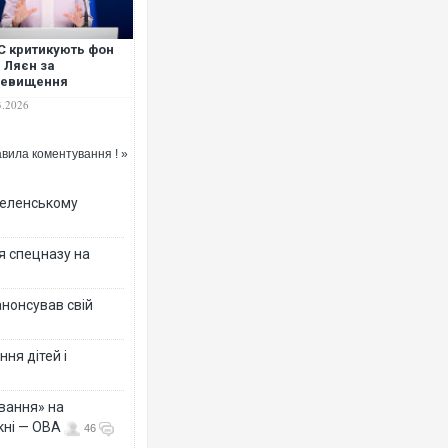
С критикують фон
 Ляєн за
ревищення
в'язків щодо війни
3.2026
ані, - Politico
вила коментування ! »
 Зеленському
я спецназу на
анонсував свій
ня дітей і
вання» на
кні — ОВА
46