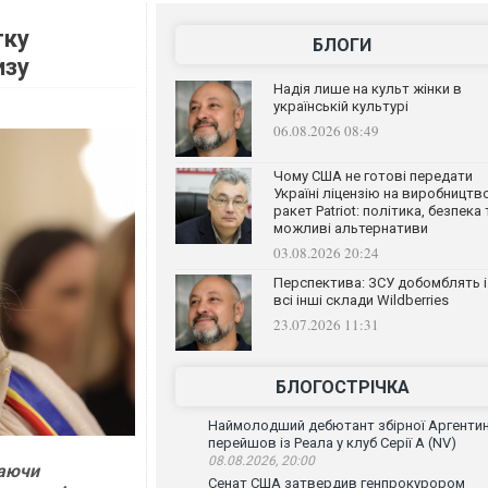
тку
БЛОГИ
изу
Надія лише на культ жінки в
українській культурі
06.08.2026 08:49
Чому США не готові передати
Україні ліцензію на виробництв
ракет Patriot: політика, безпека 
можливі альтернативи
03.08.2026 20:24
Перспектива: ЗСУ добомблять і
всі інші склади Wildberries
23.07.2026 11:31
БЛОГОСТРІЧКА
Наймолодший дебютант збірної Аргенти
перейшов із Реала у клуб Серії А (NV)
08.08.2026, 20:00
чаючи
Сенат США затвердив генпрокурором