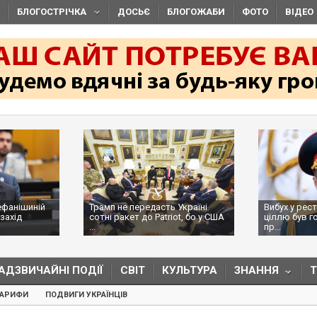
БЛОГОСТРІЧКА
ДОСЬЄ
БЛОГОЖАБИ
ФОТО
ВІДЕО
ефанішиній
Трамп не передасть Україні
Вибух у рес
захід
сотні ракет до Patriot, бо у США
ціллю був г
...
пр...
АДЗВИЧАЙНІ ПОДІЇ
СВІТ
КУЛЬТУРА
ЗНАННЯ
ТАРИФИ
ПОДВИГИ УКРАЇНЦІВ