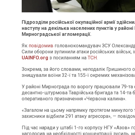
Підрозділи російської окупаційної армії здійсн
наступу на декілька населених пунктів у район
Мирноградської агломерації.
Як
повідомив
головнокомандувач ЗСУ Олександр
Сили оборони зупинили атаки російських військ, 
UAINFO.org
з посиланням на
ТСН
.
Зокрема, за його словами, неподалік Гришиного о
знищували воїни 32-ї та 155-ї окремих механізов
У районі Мирнограда по ворогу працювали 79-та
десантно-штурмова Таврійська бригада та 14-та 
оперативного призначення «Червона калина».
«Загалом на цьому напрямку протягом минулого 
захисники відбили 291 атаку агресора», — повідо
Під час наради у штабі 1-го корпусу НГУ «Азов» 
наголосив на необхідності концентрації зусиль, 