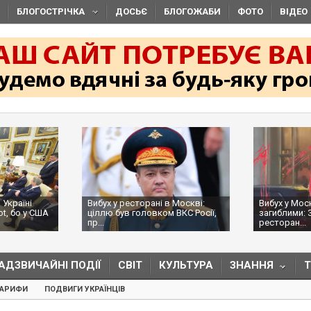
БЛОГОСТРІЧКА
ДОСЬЄ
БЛОГОЖАБИ
ФОТО
ВІДЕО
 Україні
Вибух у ресторані в Москві:
Вибух у Мос
ot, бо у США
ціллю був головком ВКС Росії,
загиблими: 
пр...
ресторан...
АДЗВИЧАЙНІ ПОДІЇ
СВІТ
КУЛЬТУРА
ЗНАННЯ
ТАРИФИ
ПОДВИГИ УКРАЇНЦІВ