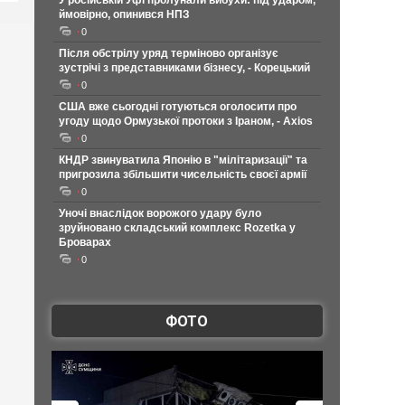
У російській Уфі пролунали вибухи: під ударом,
ймовірно, опинився НПЗ
0
Після обстрілу уряд терміново організує
зустрічі з представниками бізнесу, - Корецький
0
США вже сьогодні готуються оголосити про
угоду щодо Ормузької протоки з Іраном, - Axios
0
КНДР звинуватила Японію в "мілітаризації" та
пригрозила збільшити чисельність своєї армії
0
Уночі внаслідок ворожого удару було
зруйновано складський комплекс Rozetka у
Броварах
0
ФОТО