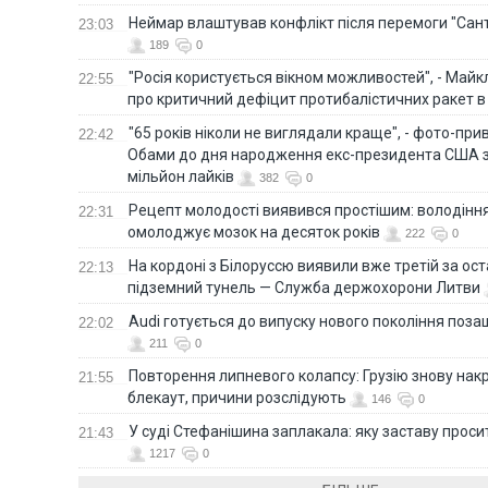
Неймар влаштував конфлікт після перемоги "Сан
23:03
189
0
"Росія користується вікном можливостей", - Майк
22:55
про критичний дефіцит протибалістичних ракет в 
"65 років ніколи не виглядали краще", - фото-пр
22:42
Обами до дня народження екс-президента США 
мільйон лайків
382
0
Рецепт молодості виявився простішим: володінн
22:31
омолоджує мозок на десяток років
222
0
На кордоні з Білоруссю виявили вже третій за ост
22:13
підземний тунель — Служба держохорони Литви
Audi готується до випуску нового покоління поз
22:02
211
0
Повторення липневого колапсу: Грузію знову нак
21:55
блекаут, причини розслідують
146
0
У суді Стефанішина заплакала: яку заставу прос
21:43
1217
0