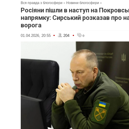
Вся правда з блогосфери
»
Новини блогосфери
»
Росіяни пішли в наступ на Покровс
напрямку: Сирський розказав про н
ворога
•
•
01.04.2026, 20:55
204
0