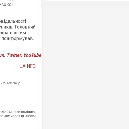
исокої
овідальності
сників. Головний
 українським
— поінформував
am
,
Twitter
,
YouTube
UAINFO
у помилку
ал? Сміливо поділися
режах через ці кнопки