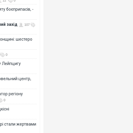
22
0
ту боєприпасів, -
ий захід
107
сонщині: шестеро
0
у Лейпцигу
овельний центр,
тор регіону
0
кісні
рі стали жертвами