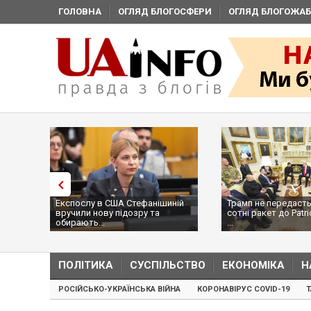
ГОЛОВНА
ОГЛЯД БЛОГОСФЕРИ
ОГЛЯД БЛОГОЖАБ
Експослу в США Стефанішиній
Трамп не передасть
вручили нову підозру та
сотні ракет до Patri
обирають...
...
ПОЛІТИКА
СУСПІЛЬСТВО
ЕКОНОМІКА
Н
РОСІЙСЬКО-УКРАЇНСЬКА ВІЙНА
КОРОНАВІРУС COVID-19