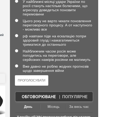
У найближчі місяці удари України по
росії стануть настільки болючими, що
агресору доведеться поновити
перемовини
Цього року не варто чекати поновлення
переговорного процесу. А от наступного
- можливо все
ний
рф навпаки піде на ескалацію попри
здоровий глузд і намагатиметься
триматися до останнього
Найближчим часом росія може
погодитись на переговори, але
серйозних намірів росіяни не матимуть
Вже давно не роблю жодних прогнозів
щодо завершення війни
ОБГОВОРЮВАНЕ
|
ПОПУЛЯРНЕ
День
Місяць
За весь час