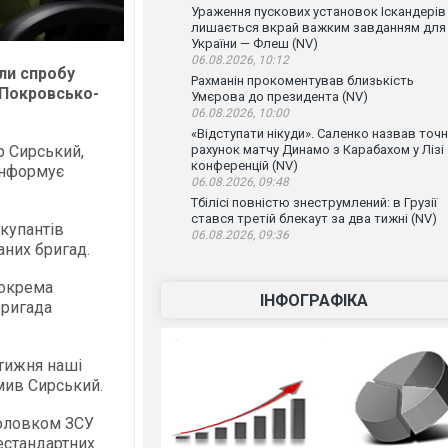
Ураження пускових установок Іскандерів
лишається вкрай важким завданням для
України — Флеш (NV)
06.08.2026, 10:12
или спробу
Рахманін прокоментував близькість
і Покровсько-
Умєрова до президента (NV)
06.08.2026, 10:00
«Відступати нікуди». Саленко назвав точ
 Сирський,
рахунок матчу Динамо з Карабахом у Лізі
конференцій (NV)
інформує
06.08.2026, 09:48
Тбілісі повністю знеструмлений: в Грузії
стався третій блекаут за два тижні (NV)
купантів
06.08.2026, 09:36
аних бригад.
 окрема
ІНФОГРАФІКА
бригада
тижня наші
мив Сирський.
головком ЗСУ
нестандартних