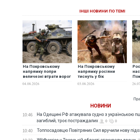
ІНШІ НОВИНИ ПО ТЕМІ
На Покровському
На Покровському
Рос
напрямку попри
напрямку росіяни
нас
величезні втрати ворог
тиснуть у бік
Пок
наступає
Родинського та
бри
04.08.2026
03.08.2026
26.0
батальйонами, -
Білицького, але
роз
військовий
просування не мають -
військовий
Пра
НОВИНИ
На Одещині РФ атакувала судно з українською п
10:46
загиблий, троє постраждалих
0
0
Топпосадовцю Повітряних Сил вручили нову під
10:40
Wildberries у Тверській області атакували дрони