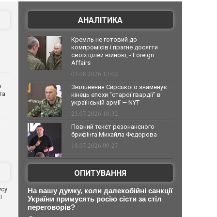
АНАЛІТИКА
Кремль не готовий до
компромісів і прагне досягти
своїх цілей війною, - Foreign
Affairs
03.08.2026 13:02
о
Звільнення Сирського знаменує
та
кінець епохи "старої гвардії" в
українській армії — NYT
23.07.2026 10:32
Повний текст резонансного
брифінга Михайла Федорова
18.07.2026 09:27
ОПИТУВАННЯ
усу
На вашу думку, коли далекобійні санкції
П
України примусять росію сісти за стіл
переговорів?