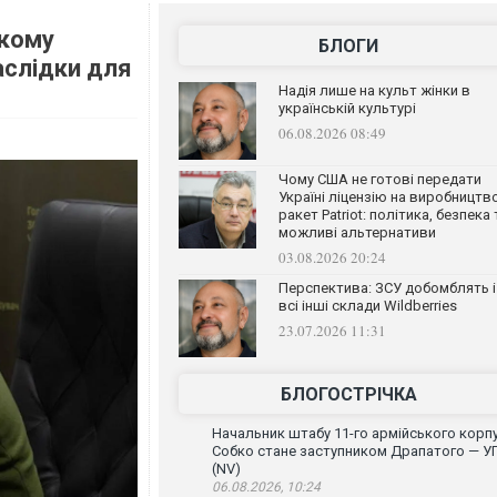
ькому
БЛОГИ
аслідки для
Надія лише на культ жінки в
українській культурі
06.08.2026 08:49
Чому США не готові передати
Україні ліцензію на виробництв
ракет Patriot: політика, безпека 
можливі альтернативи
03.08.2026 20:24
Перспектива: ЗСУ добомблять і
всі інші склади Wildberries
23.07.2026 11:31
БЛОГОСТРІЧКА
Начальник штабу 11-го армійського корп
Собко стане заступником Драпатого — У
(NV)
06.08.2026, 10:24