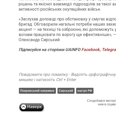
рішень та якісної взаємодії підрозділів за такої в
активності російських окупаційних військ.
«Заслухав доповіді про обстановку у смугах відп
бригад. Обговорили нагальні потреби наших захи
акцент — на техніці та озброєнні, які допоможуть
воїнам працювати по ворогу ще ефективніше», 
Олександр Сирський.
Підписуйся
на
сторінки
UAINFO
Facebook
,
Telegr
Повідомити про помилку - Виділіть орфографічн
мишею і натисніть Ctrl + Enter
Покровський напрямок
Сирський
наступ РФ
Сподобався матері
ним в соцме