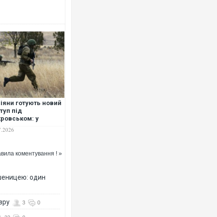
Росія атакувала Суми КАБами:
торговельний центр, будинки, є
ФОТО
іяни готують новий
туп під
ровськом: у
гаді "Рубіж"
7.2026
крили плани ворога
вила коментування ! »
шеницею: один
Топпосадовцю Повітряних Сил 
підозру
озру
3
0