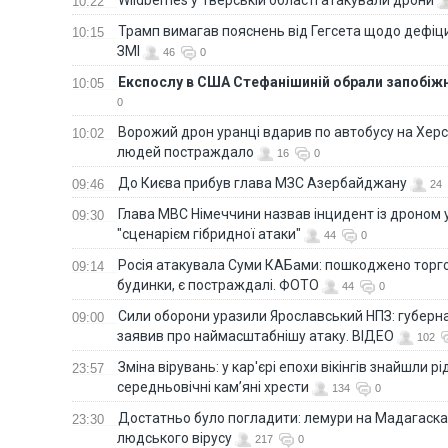
10:22
Трамп вимагав пояснень від Гегсета щодо дефіци
10:15
ЗМІ
46
0
Експослу в США Стефанішиній обрали запобіжн
10:05
0
Ворожий дрон уранці вдарив по автобусу на Хер
10:02
людей постраждало
16
0
До Києва прибув глава МЗС Азербайджану
09:46
24
Глава МВС Німеччини назвав інцидент із дроном 
09:30
"сценарієм гібридної атаки"
44
0
Росія атакувала Суми КАБами: пошкоджено торг
09:14
будинки, є постраждалі. ФОТО
44
0
Сили оборони уразили Ярославський НПЗ: губерна
09:00
заявив про наймасштабнішу атаку. ВІДЕО
102
Зміна вірувань: у кар'єрі епохи вікінгів знайшли рід
23:57
середньовічні кам’яні хрести
134
0
Достатньо було погладити: лемури на Мадагаска
23:30
людського вірусу
217
0