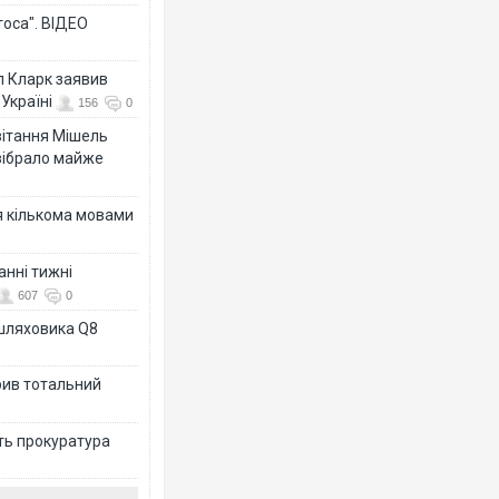
тоса". ВІДЕО
л Кларк заявив
Україні
156
0
ивітання Мішель
зібрало майже
я кількома мовами
анні тижні
607
0
ашляховика Q8
рив тотальний
ить прокуратура