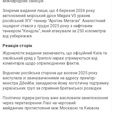
міжнародних санкцій.
Зокрема видання пише, що 4 березня 2026 року
автономний морський дрон Magura V5 уразив
російський ЗПГ-танкер "Арктик Метагаз". Аналогічний
інцидент стався у грудні 2025 року з нафтовим
танкером "Кенділь", який атакували за 250 кілометрів
від узбережжя.
Реакція сторін
Журналісти видання зазначають, що офіційний Київ та
лівійський уряд у Триполі наразі утримуються від
коментарів щодо оприлюднених фактів.
Водночас російська сторона ще восени 2025 року
виступала зі звинуваченнями на адресу прем'єр-
міністра Дбейби, закидаючи йому логістичну підтримку
українських груп за сприяння британської розвідки.
Політичні лідери регіону вже висловили занепокоєння
через перетворення Лівії на черговий
майданчик протистояння між Москвою та Києвом.