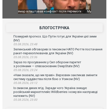
перемоги
Мудрик провів перший матч за "Челсі" після
Українські
допінгової дискваліфікації. ВІДЕО
під час лік
Франції
БЛОГОСТРІЧКА
Похмурий прогноз. Що Путін готує для України цієї зими
(NV)
05.08.2026, 23:48
Зеленський обговорив із генсеком НАТО Рютте постачання
ракет-перехоплювачів для України (NV)
05.08.2026, 23:36
Зараз по просуваннях у Сил оборони паритет
з росіянами — співзасновник DeepState (NV)
05.08.2026, 23:24
«Нам сказали, що ми праві». Верховен закликав змінити
систему суддівства після бою з Усиком (NV)
05.08.2026, 23:12
Із смаком диких ягід. Заради чого Україна знищує
російський маркетплейс Wildberries і кому він насправді
належить (NV)
05.08.2026, 23:00