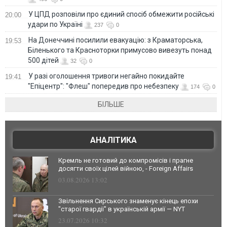
У ЦПД розповіли про єдиний спосіб обмежити російські
20:00
удари по Україні
237
0
На Донеччині посилили евакуацію: з Краматорська,
19:53
Біленького та Красноторки примусово вивезуть понад
500 дітей
32
0
У разі оголошення тривоги негайно покидайте
19:41
"Епіцентр": "Флеш" попередив про небезпеку
174
0
БІЛЬШЕ
АНАЛІТИКА
Кремль не готовий до компромісів і прагне
досягти своїх цілей війною, - Foreign Affairs
03.08.2026 13:02
Звільнення Сирського знаменує кінець епохи
"старої гвардії" в українській армії — NYT
23.07.2026 10:32