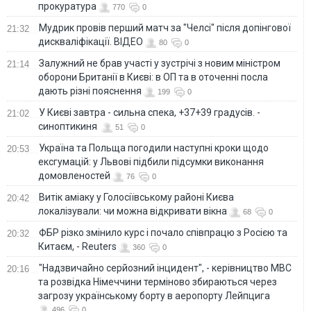
прокуратура
770
0
Мудрик провів перший матч за "Челсі" після допінгової
21:32
дискваліфікації. ВІДЕО
80
0
Залужний не брав участі у зустрічі з новим міністром
21:14
оборони Британії в Києві: в ОП та в оточенні посла
дають різні пояснення
199
0
У Києві завтра - сильна спека, +37+39 градусів. -
21:02
синоптикиня
51
0
Україна та Польща погодили наступні кроки щодо
20:53
ексгумацій: у Львові підбили підсумки виконання
домовленостей
76
0
Витік аміаку у Голосіївському районі Києва
20:42
локалізували: чи можна відкривати вікна
68
0
ФБР різко змінило курс і почало співпрацю з Росією та
20:32
Китаєм, - Reuters
360
0
"Надзвичайно серйозний інцидент", - керівництво МВС
20:16
та розвідка Німеччини терміново збираються через
загрозу українському борту в аеропорту Лейпцига
496
0