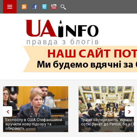
Експослу в США Стефанішиній
Трамп не передасть Україні
вручили нову підозру та
сотні ракет до Patriot, бо у С
обирають...
...