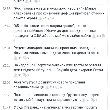
ВІДЕО
49
0
"Росія користується вікном можливостей", - Майкл
22:55
Кларк заявив про критичний дефіцит протибалістичних
ракет в Україні
46
0
"65 років ніколи не виглядали краще", - фото-
22:42
привітання Мішель Обами до дня народження екс-
президента США зібрало майже мільйон лайків
114
0
Рецепт молодості виявився простішим: володіння
22:31
кількома мовами омолоджує мозок на десяток років
84
0
На кордоні з Білоруссю виявили вже третій за останні
22:13
тижні підземний тунель — Служба держохорони Литви
91
0
Audi готується до випуску нового покоління
22:02
позашляховика Q8
119
0
Повторення липневого колапсу: Грузію знову накрив
21:55
тотальний блекаут, причини розслідують
62
0
У суді Стефанішина заплакала: яку заставу просить
21:43