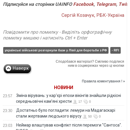
Підписуйся
на
сторінки
UAINFO
Facebook
,
Telegram
,
Twitt
Сергій Козачук, РБК-Україна
Повідомити про помилку - Виділіть орфографічну
помилку мишею і натисніть Ctrl + Enter
українські військові розгорнули бази у Лівії для боротьби з РФ
- RFI
Сподобався матеріал? Сміливо поділися
ним в соцмережах через ці кнопки
Правила коментування ! »
НОВИНИ
Зміна вірувань: у кар'єрі епохи вікінгів знайшли рідкісні
23:57
середньовічні кам’яні хрести
17
0
Достатньо було погладити: лемури на Мадагаскарі
23:30
стали жертвами людського вірусу
50
0
Неймар влаштував конфлікт після перемоги "Сантоса".
23:03