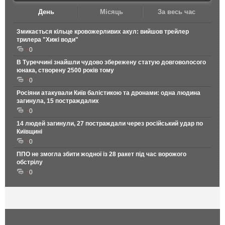
День
Місяць
За весь час
Змикається кільце кровожерливих акул: вийшов трейлер
трилера "Хижі води"
0
В Туреччині знайшли чудово збережену статую довговолосого
юнака, створену 2500 років тому
0
Росіяни атакували Київ балістикою та дронами: одна людина
загинула, 15 постраждалих
0
14 людей загинули, 27 постраждали через російський удар по
Київщині
0
ППО не змогла збити жодної із 28 ракет під час ворожого
обстрілу
0