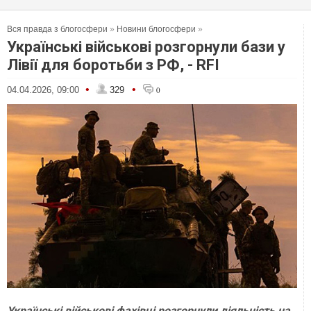
Вся правда з блогосфери
»
Новини блогосфери
»
Українські військові розгорнули бази у
Лівії для боротьби з РФ, - RFI
•
•
04.04.2026, 09:00
329
0
Українські військові фахівці розгорнули діяльність на