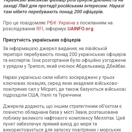
заході Лівії для протидії російським інтересам. Наразі
там нібито перебувають понад 200 офіцерів.
Про це повідомляє
РБК-Україна
з посиланням на
розслідування
RFI
, інформує
UAINFO.org
.
Присутність українських офіцерів
За інформацією джерел видання, на лівійській
території перебувають понад 200 українських офіцерів
та експертів. Їхнє розгортання було офіційно узгоджене
з урядом у Триполі, який очолює Абдельхамід Дбейбах.
Наразі українські сили нібито зосереджені у трьох
ключових локаціях, серед яких академія військово-
повітряних сил у Місраті, де також базуються військові
підрозділи США, Італії та Туреччини.
Джерела додають, що іншим стратегічним об'єктом є
повністю обладнана база у місті Завія, розташована
поблизу великого нафтового комплексу Меллітах. Цей
пункт забезпечує прямий вихід до моря та
використовується для запуску повітряних і морських