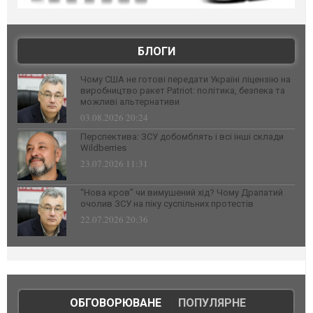
БЛОГИ
Чому США не готові передати Україні ліцензію на
виробництво ракет Patriot: політика, безпека та
можливі альтернативи
03.08.2026 20:24
Перспектива: ЗСУ добомблять і всі інші склади
Wildberries
23.07.2026 11:31
“Нова кров” чи вимушений хід? Чому Драпатий
очолив ЗСУ на піку суспільних протестів
22.07.2026 20:36
ОБГОВОРЮВАНЕ
|
ПОПУЛЯРНЕ