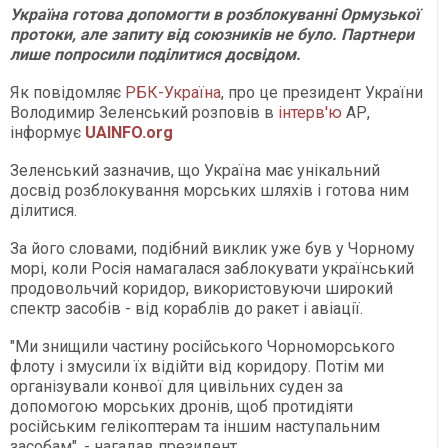
Україна готова допомогти в розблокуванні Ормузької
протоки, але запиту від союзників не було. Партнери
лише попросили поділитися досвідом.
Як повідомляє
РБК-Україна
, про це президент України
Володимир Зеленський розповів в
інтерв'ю
АР,
інформує
UAINFO.org
Зеленський зазначив, що Україна має унікальний
досвід розблокування морських шляхів і готова ним
ділитися.
За його словами, подібний виклик уже був у Чорному
морі, коли Росія намагалася заблокувати український
продовольчий коридор, використовуючи широкий
спектр засобів - від кораблів до ракет і авіації.
"Ми знищили частину російського Чорноморського
флоту і змусили їх відійти від коридору. Потім ми
організували конвої для цивільних суден за
допомогою морських дронів, щоб протидіяти
російським гелікоптерам та іншим наступальним
засобам", - нагадав президент.