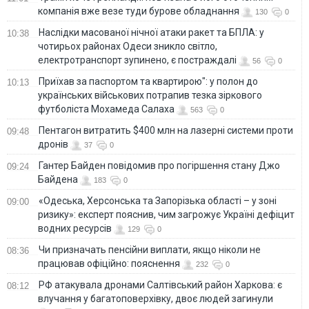
компанія вже везе туди бурове обладнання
130
0
Наслідки масованої нічної атаки ракет та БПЛА: у
10:38
чотирьох районах Одеси зникло світло,
електротранспорт зупинено, є постраждалі
56
0
Приїхав за паспортом та квартирою": у полон до
10:13
українських військових потрапив тезка зіркового
футболіста Мохамеда Салаха
563
0
Пентагон витратить $400 млн на лазерні системи проти
09:48
дронів
37
0
Гантер Байден повідомив про погіршення стану Джо
09:24
Байдена
183
0
«Одеська, Херсонська та Запорізька області – у зоні
09:00
ризику»: експерт пояснив, чим загрожує Україні дефіцит
водних ресурсів
129
0
Чи призначать пенсійни виплати, якщо ніколи не
08:36
працював офіційно: пояснення
232
0
РФ атакувала дронами Салтівський район Харкова: є
08:12
влучання у багатоповерхівку, двоє людей загинули