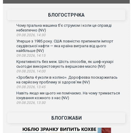
зіркового футболіста Мохамеда Салаха
БЛОГОСТРІЧКА
Чому пральна машина б'є струмом і коли це справді
небезпечно (NV)
09.08.2026, 14:30
Уперше з 1985 року. США повністю припинили імпорт
саудівської нафти — яка країна виграла від цього
найбільше (NV)
09.08.2026, 14:15
Креативність без меж. Шість способів, як шеф-кухарі
сьогодні використовують вершкове масло (NV)
09.08.2026, 14:00
«Зробила 4 уколи в коліно». Дорофєєва поскаржилась
на серйозну проблему зі здоров’ям (NV)
09.08.2026, 13:45
Навіть якщо ми цього не помічаємо. На чому тримається
існування кожного з нас (NV)
09.08.2026, 13:30
БЛОГОЖАБИ