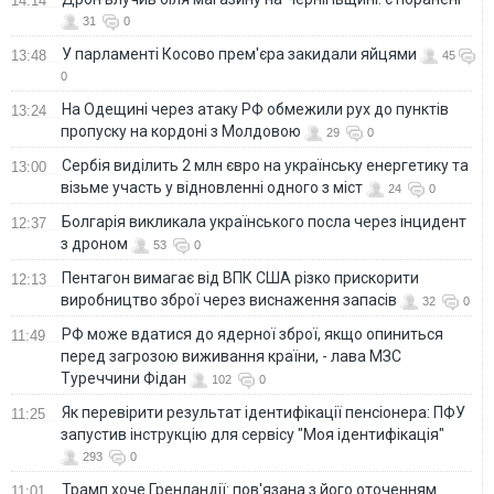
14:14
31
0
У парламенті Косово прем'єра закидали яйцями
13:48
45
0
На Одещині через атаку РФ обмежили рух до пунктів
13:24
пропуску на кордоні з Молдовою
29
0
Сербія виділить 2 млн євро на українську енергетику та
13:00
візьме участь у відновленні одного з міст
24
0
Болгарія викликала українського посла через інцидент
12:37
з дроном
53
0
Пентагон вимагає від ВПК США різко прискорити
12:13
виробництво зброї через виснаження запасів
32
0
РФ може вдатися до ядерної зброї, якщо опиниться
11:49
перед загрозою виживання країни, - лава МЗС
Туреччини Фідан
102
0
Як перевірити результат ідентифікації пенсіонера: ПФУ
11:25
запустив інструкцію для сервісу "Моя ідентифікація"
293
0
Трамп хоче Гренландії: пов'язана з його оточенням
11:01