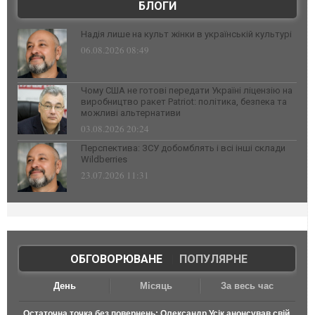
БЛОГИ
Надія лише на культ жінки в українській культурі
06.08.2026 08:49
Чому США не готові передати Україні ліцензію на
виробництво ракет Patriot: політика, безпека та
можливі альтернативи
03.08.2026 20:24
Перспектива: ЗСУ добомблять і всі інші склади
Wildberries
23.07.2026 11:31
ОБГОВОРЮВАНЕ
|
ПОПУЛЯРНЕ
День
Місяць
За весь час
Остаточна точка без повернень: Олександр Усік анонсував свій