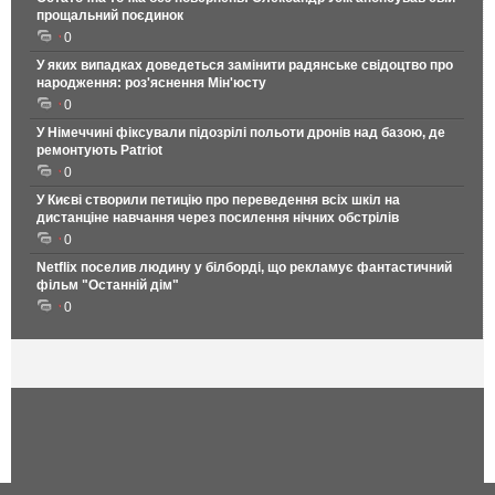
прощальний поєдинок
0
У яких випадках доведеться замінити радянське свідоцтво про
народження: роз'яснення Мін'юсту
0
У Німеччині фіксували підозрілі польоти дронів над базою, де
ремонтують Patriot
0
У Києві створили петицію про переведення всіх шкіл на
дистанціне навчання через посилення нічних обстрілів
0
Netflix поселив людину у білборді, що рекламує фантастичний
фільм "Останній дім"
0