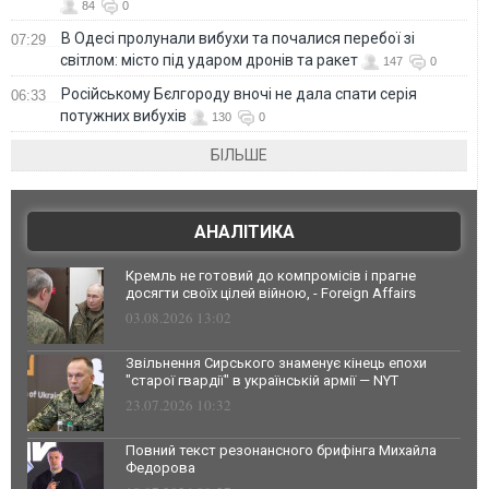
84
0
В Одесі пролунали вибухи та почалися перебої зі
07:29
світлом: місто під ударом дронів та ракет
147
0
Російському Бєлгороду вночі не дала спати серія
06:33
потужних вибухів
130
0
БІЛЬШЕ
АНАЛІТИКА
Кремль не готовий до компромісів і прагне
досягти своїх цілей війною, - Foreign Affairs
03.08.2026 13:02
Звільнення Сирського знаменує кінець епохи
"старої гвардії" в українській армії — NYT
23.07.2026 10:32
Повний текст резонансного брифінга Михайла
Федорова