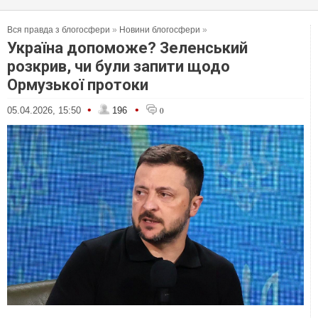
Вся правда з блогосфери
»
Новини блогосфери
»
Україна допоможе? Зеленський
розкрив, чи були запити щодо
Ормузької протоки
•
•
05.04.2026, 15:50
196
0