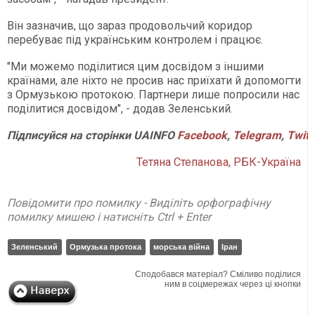
Він зазначив, що зараз продовольчий коридор
перебуває під українським контролем і працює.
"Ми можемо поділитися цим досвідом з іншими
країнами, але ніхто не просив нас приїхати й допомогти
з Ормузькою протокою. Партнери лише попросили нас
поділитися досвідом", - додав Зеленський.
Підписуйся
на
сторінки
UAINFO
Facebook
,
Telegram
,
Twitt
Тетяна Степанова, РБК-Україна
Повідомити про помилку - Виділіть орфографічну
помилку мишею і натисніть Ctrl + Enter
Зеленський
Ормузька протока
морська війна
Іран
Сподобався матеріал? Сміливо поділися
ним в соцмережах через ці кнопки