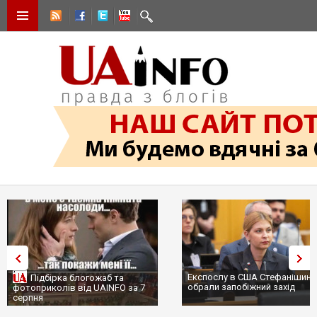
Експослу в США Стефанішині
Підбірка блогожаб та
обрали запобіжний захід
фотоприколів від UAINFO за 7
серпня