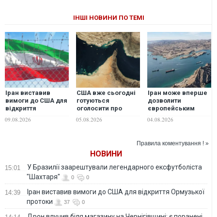
ІНШІ НОВИНИ ПО ТЕМІ
Іран виставив
США вже сьогодні
Іран може вперше
вимоги до США для
готуються
дозволити
відкриття
оголосити про
європейським
Ормузької протоки
угоду щодо
країнам
09.08.2026
05.08.2026
04.08.2026
Ормузької протоки
розмінувати
з Іраном, - Axios
Ормузьку протоку
— Bloomberg
Правила коментування ! »
НОВИНИ
У Бразилії заарештували легендарного ексфутболіста
15:01
"Шахтаря"
0
0
Іран виставив вимоги до США для відкриття Ормузької
14:39
протоки
37
0
Дрон влучив біля магазину на Чернігівщині: є поранені