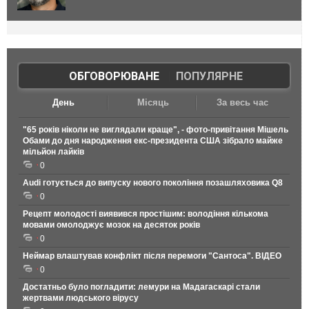
ОБГОВОРЮВАНЕ
|
ПОПУЛЯРНЕ
День
Місяць
За весь час
"65 років ніколи не виглядали краще", - фото-привітання Мішель
Обами до дня народження екс-президента США зібрало майже
мільйон лайків
0
Audi готується до випуску нового покоління позашляховика Q8
0
Рецепт молодості виявився простішим: володіння кількома
мовами омолоджує мозок на десяток років
0
Неймар влаштував конфлікт після перемоги "Сантоса". ВІДЕО
0
Достатньо було погладити: лемури на Мадагаскарі стали
жертвами людського вірусу