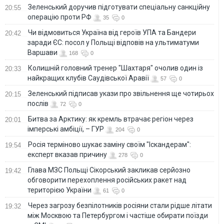
Зеленський доручив підготувати спеціальну санкційну
20:55
операцію проти РФ
35
0
Чи відмовиться Україна від героїв УПА та Бандери
20:42
заради ЄС: посол у Польщі відповів на ультиматуми
Варшави
168
0
Колишній головний тренер "Шахтаря" очолив один із
20:33
найкращих клубів Саудівської Аравії
57
0
Зеленський підписав укази про звільнення ще чотирьох
20:15
послів
72
0
Битва за Арктику: як кремль втрачає регіон через
20:01
імперські амбіції, – ГУР
204
0
Росія терміново шукає заміну своїм "Іскандерам":
19:54
експерт вказав причину
278
0
Глава МЗС Польщі Сікорський закликав серйозно
19:42
обговорити перехоплення російських ракет над
територією України
61
0
Через загрозу безпілотників росіяни стали рідше літати
19:32
між Москвою та Петербургом і частіше обирати поїзди