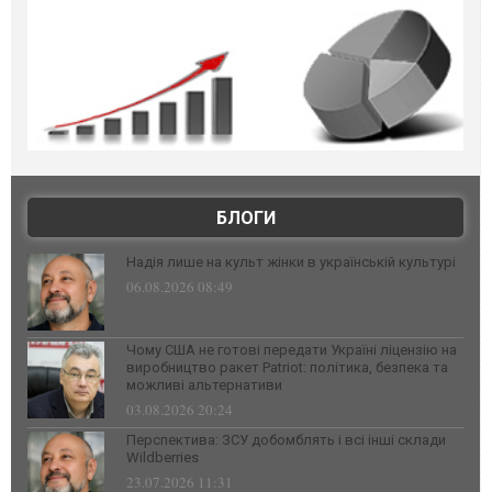
БЛОГИ
Надія лише на культ жінки в українській культурі
06.08.2026 08:49
Чому США не готові передати Україні ліцензію на
виробництво ракет Patriot: політика, безпека та
можливі альтернативи
03.08.2026 20:24
Перспектива: ЗСУ добомблять і всі інші склади
Wildberries
23.07.2026 11:31