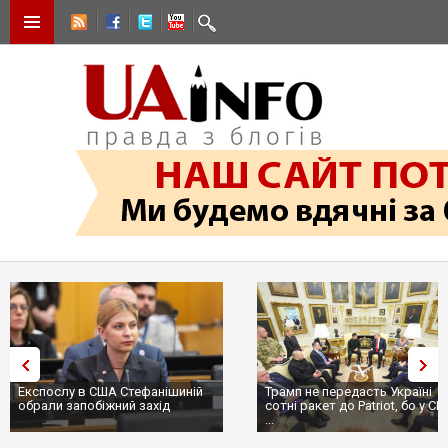
Експослу в США Стефанішиній
Трамп не передасть Україні
обрали запобіжний захід
сотні ракет до Patriot, бо у С
...