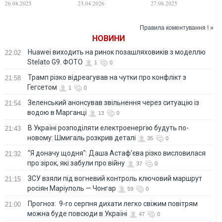
26.08.2025
23.04.2026
27.08.2025
зіркою
Тревісом Келсі.
"Формули-1". ФОТО
ФОТО
Правила коментування ! »
НОВИНИ
Huawei виходить на ринок позашляховиків з моделлю
22:02
Stelato G9. ФОТО
1
0
Трамп різко відреагував на чутки про конфлікт з
21:58
Гегсетом
1
0
Зеленський анонсував звільнення через ситуацію із
21:54
водою в Марганці
13
0
В Україні розподіляти електроенергію будуть по-
21:43
новому: Шмигаль розкрив деталі
35
0
"Я доначу щодня": Даша Астаф'єва різко висловилася
21:32
про зірок, які забули про війну
37
0
ЗСУ взяли під вогневий контроль ключовий маршрут
21:15
росіян Маріуполь — Чонгар
59
0
Прогноз: 9-го серпня дихати легко свіжим повітрям
21:00
можна буде повсюди в Україні
47
0