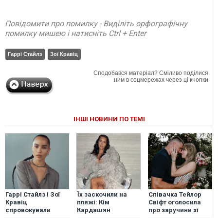
Повідомити про помилку - Виділіть орфографічну
помилку мишею і натисніть Ctrl + Enter
Гаррі Стайлз
Зої Кравіц
Сподобався матеріал? Сміливо поділися
ним в соцмережах через ці кнопки
ІНШІ НОВИНИ ПО ТЕМІ
Гаррі Стайлз і Зої
Їх заскочили на
Співачка Тейлор
Кравіц
пляжі: Кім
Свіфт оголосила
спровокували
Кардашян
про заручини зі
чутки про роман
закрутила роман з
спортсменом