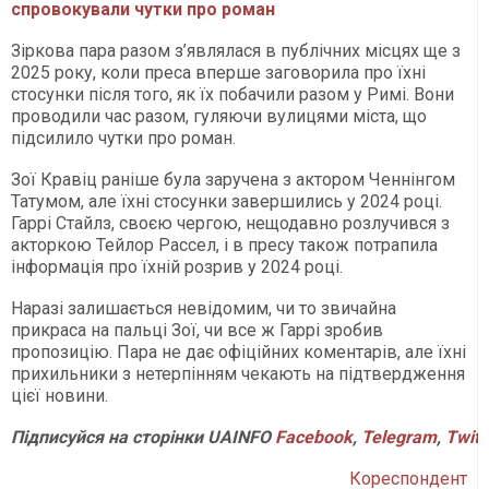
спровокували чутки про роман
Зіркова пара разом з’являлася в публічних місцях ще з
2025 року, коли преса вперше заговорила про їхні
стосунки після того, як їх побачили разом у Римі. Вони
проводили час разом, гуляючи вулицями міста, що
підсилило чутки про роман.
Зої Кравіц раніше була заручена з актором Ченнінгом
Татумом, але їхні стосунки завершились у 2024 році.
Гаррі Стайлз, своєю чергою, нещодавно розлучився з
акторкою Тейлор Рассел, і в пресу також потрапила
інформація про їхній розрив у 2024 році.
Наразі залишається невідомим, чи то звичайна
прикраса на пальці Зої, чи все ж Гаррі зробив
пропозицію. Пара не дає офіційних коментарів, але їхні
прихильники з нетерпінням чекають на підтвердження
цієї новини.
Підписуйся
на
сторінки
UAINFO
Facebook
,
Telegram
,
Twitt
Кореспондент