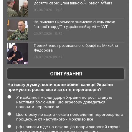
досягти своїх цілей війною, - Foreign Affairs
03.08.2026 13:02
Звільнення Сирського знаменує кінець епохи
"старої гвардії" в українській армії — NYT
23.07.2026 10:32
Повний текст резонансного брифінга Михайла
Федорова
18.07.2026 09:27
ОПИТУВАННЯ
На вашу думку, коли далекобійні санкції України
примусять росію сісти за стіл переговорів?
У найближчі місяці удари України по росії стануть
настільки болючими, що агресору доведеться
поновити перемовини
Цього року не варто чекати поновлення переговорного
процесу. А от наступного - можливо все
рф навпаки піде на ескалацію попри здоровий глузд і
намагатиметься триматися до останнього