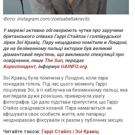
Фото: instagram.com/zoeisabellakravitz
У мережі активно обговорюють чутки про заручини
британського співака Гаррі Стайлза і голлівудської
зірки Зої Кравіц. Пару нещодавно помітили в Лондоні,
де на безіменному пальці акторки був великий
діамантовий перстень, що викликало спекуляції про
освідчення, пише
The Sun
, передає
Кореспондент
, інформує
UAINFO.org
.
Зої Кравіц була помічена у Лондоні, коли пара
покидала готель. Під час цього моменту Гаррі
поцілував Зої, а її каблучка на безіменному пальці, яка
виглядала дуже розкішно, привернула увагу
фотографів. Це дало підстави припустити, що Гаррі
Стайлз освідчився коханій. Пара намагається не
афішувати своє особисте життя, але папараці
неодноразово фіксували їх разом у публічних місцях.
Читайте також:
Гаррі Стайлз і Зої Кравіц