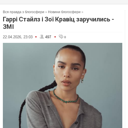
Вся правда з блогосфери
»
Новини блогосфери
»
Гаррі Стайлз і Зої Кравіц заручились -
ЗМІ
•
•
22.04.2026, 23:03
497
0