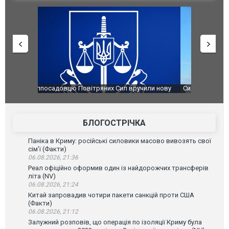
чили нову
Сили оборони уразили Ярославський НПЗ:
Неймар вла
губернатор регіону заявив про наймасштабнішу
"Сантоса".
атаку. ВІДЕО
БЛОГОСТРІЧКА
Паніка в Криму: російські силовики масово вивозять свої
сім’ї (Факти)
06.08.2026, 21:36
Реал офіційно оформив один із найдорожчих трансферів
літа (NV)
06.08.2026, 21:24
Китай запровадив чотири пакети санкцій проти США
(Факти)
06.08.2026, 21:12
Залужний розповів, що операція по ізоляції Криму була