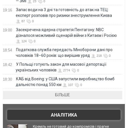
— ЗМІ
23
0
Запас води на 3 дні та готовність до атак на ТЕЦ:
19:16
експерт розповів про ризики знеструмлення Києва
87
0
Засекречена ядерна стратегія Пентагону: NBC
19:00
дізналося можливий сценарій війни з Китаєм і Росією
124
0
Податкова служба передасть Міноборони дані про
18:54
чоловіків 18–60 років: що вирішив уряд
218
0
У Польщі готують закон для масової депортації
18:42
українських чоловіків
2774
0
КАБ від Boeing: у США запустили виробництво бомб
18:30
дальністю понад 550 км
107
0
БІЛЬШЕ
АНАЛІТИКА
Кремль не готовий до компромісів і прагне