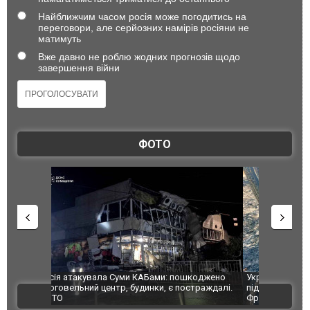
Найближчим часом росія може погодитись на
переговори, але серйозних намірів росіяни не
матимуть
Вже давно не роблю жодних прогнозів щодо
завершення війни
ФОТО
шкоджено
Українські надзвичайники врятували козуленя
СБУ за спр
траждалі.
під час ліквідації масштабної лісової пожежі у
Болгарії з
ВІДЕО
Франції
ФОТО