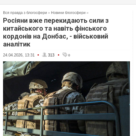
Вся правда з блогосфери
»
Новини блогосфери
»
Росіяни вже перекидають сили з
китайського та навіть фінського
кордонів на Донбас, - військовий
аналітик
•
•
24.04.2026, 13:31
313
0