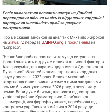
Росія намагається посилити наступ на Донбасі,
перекидаючи війська навіть із віддалених кордонів і
нарощуючи чисельність армії за рахунок
контрактників.
Про це сказав військовий аналітик Михайло Жирохов
на
Slawa.TV
, передає
UAINFO.org
з
посиланням
на
"Еспресо".
"Не люблю робити прогнози, тому що ситуація на
фронті залежить від дуже великої кількості факторів.
Але зрозуміло, що наратив щодо взяття Донецької та
Луганської областей в адміністративних кордонах
існує у росіян із 2022 року. Велике масштабне
вторгнення вони починали саме з цими завданнями. І
ось ми бачимо: уже весна 2026 року, а результату
немає. Вони дуже близькі, але взяти під контроль
укріплені райони Краматорсько-Слов’янської
агломерації, яка фортифікувалася, перебувала під
контролем українського війська з 2014 року, де
розташовані військові об'єкти, - це практично