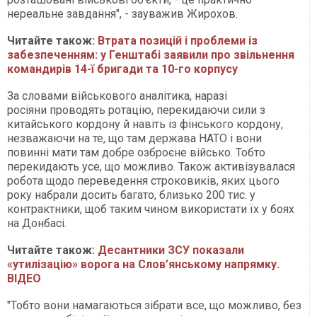
нереальне завдання", - зауважив Жирохов.
Читайте також:
Втрата позицій і проблеми із
забезпеченням: у Генштабі заявили про звільнення
командирів 14-ї бригади та 10-го корпусу
За словами військового аналітика, наразі
росіяни проводять ротацію, перекидаючи сили з
китайського кордону й навіть із фінського кордону,
незважаючи на те, що там держава НАТО і вони
повинні мати там добре озброєне військо. Тобто
перекидають усе, що можливо. Також активізувалася
робота щодо переведення строковиків, яких цього
року набрали досить багато, близько 200 тис. у
контрактники, щоб таким чином використати їх у боях
на Донбасі.
Читайте також:
Десантники ЗСУ показали
«утилізацію» ворога на Слов’янському напрямку.
ВІДЕО
"Тобто вони намагаються зібрати все, що можливо, без