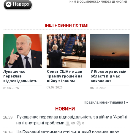
ним в соцмережах через ці кнопки
ІНШІ НОВИНИ ПО ТЕМІ
Лукашенко
Сенат США не дав
У Кіровоградській
переклав
Трампу грошей на
області під час
відповідальність
війну з Іраном
виконання
за війну в Україні на
бойового завдання
08.08.2026
08.08.2026
08.08.2026
її внутрішні
розбився вертоліт
проблеми
ЗСУ — загинув 28-
річний авіатехнік
Правила коментування ! »
НОВИНИ
Лукашенко переклав відповідальність за війну в Україні
16:39
на її внутрішні проблеми
69
0
На Буковині затримали стрільця, який поранив двох
16:16