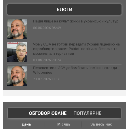
БЛОГИ
Надія лише на культ жінки в українській культурі
06.08.2026 08:49
Чому США не готові передати Україні ліцензію на
виробництво ракет Patriot: політика, безпека та
можливі альтернативи
03.08.2026 20:24
Перспектива: ЗСУ добомблять і всі інші склади
Wildberries
23.07.2026 11:31
ОБГОВОРЮВАНЕ
|
ПОПУЛЯРНЕ
День
Місяць
За весь час