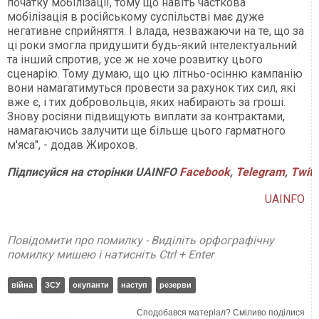
початку мобілізації, тому що навіть часткова
мобілізація в російському суспільстві має дуже
негативне сприйняття. І влада, незважаючи на те, що за
ці роки змогла придушити будь-який інтелектуальний
та інший спротив, усе ж не хоче розвитку цього
сценарію. Тому думаю, що цю літньо-осінню кампанію
вони намагатимуться провести за рахунок тих сил, які
вже є, і тих добровольців, яких набирають за гроші.
Знову росіяни підвищують виплати за контрактами,
намагаючись залучити ще більше цього гарматного
м'яса", - додав Жирохов.
Підписуйся
на
сторінки
UAINFO
Facebook
,
Telegram
,
Twitt
UAINFO
Повідомити про помилку - Виділіть орфографічну
помилку мишею і натисніть Ctrl + Enter
війна
ЗСУ
окупанти
наступ
резерви
Сподобався матеріал? Сміливо поділися