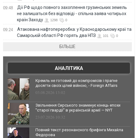
Дії РФ щодо повного захоплення грузинських земель
09:48
не залишаться без відповіді - спільна заява чотирьох
країн Заходу
1298
0
Атакована нафтопереробка: у Краснодарському краї та
09:24
Самарській області РФ горять два НПЗ
101
0
БІЛЬШЕ
АНАЛІТИКА
Кремль не готовий до компромісів і прагне
досягти своїх цілей війною, - Foreign Affairs
03.08.2026 13:02
Звільнення Сирського знаменує кінець епохи
"старої гвардії" в українській армії — NYT
23.07.2026 10:32
Повний текст резонансного брифінга Михайла
Федорова