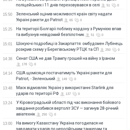
поліцейських і 11 днів переховувався в селі
51
0
Зеленський оцінив можливості країн світу надати
15:50
Україні ракети до Patriot
65
0
На території Болгарії поблизу кордону з Румунією впав
15:25
та вибухнув невідомий безпілотник
51
0
Шокуючі подробиці із Закарпаття: омбудсмен Лубінець
15:01
розкрив схему у Берегівському РТЦК та СП
250
0
Сенат США не дав Трампу грошей на війну з Іраном
14:38
178
0
США щомісяця постачатимуть Україні ракети для
14:14
Patriot, - Зеленський
149
0
Маск відмовляє Україні у використанні Starlink для
13:48
ударів по території РФ
137
0
У Кіровоградській області під час виконання бойового
13:24
завдання розбився вертоліт ЗСУ — загинув 28-річний
авіатехнік
250
0
На вимогу Казахстану Україна погодилася не
13:00
завдавати ударів по неросійським танкерам та