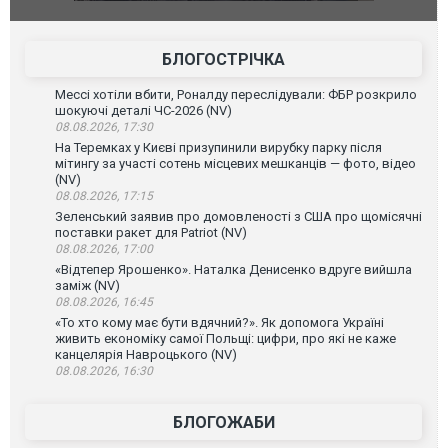
фільму "Афера Томаса Крауна"
перемовин
БЛОГОСТРІЧКА
Мессі хотіли вбити, Роналду переслідували: ФБР розкрило
шокуючі деталі ЧС-2026 (NV)
08.08.2026, 17:30
На Теремках у Києві призупинили вирубку парку після
мітингу за участі сотень місцевих мешканців — фото, відео
(NV)
08.08.2026, 17:15
Зеленський заявив про домовленості з США про щомісячні
поставки ракет для Patriot (NV)
08.08.2026, 17:00
«Відтепер Ярошенко». Наталка Денисенко вдруге вийшла
заміж (NV)
08.08.2026, 16:45
«То хто кому має бути вдячний?». Як допомога Україні
живить економіку самої Польщі: цифри, про які не каже
канцелярія Навроцького (NV)
08.08.2026, 16:30
БЛОГОЖАБИ