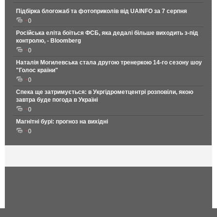
Підбірка блогожаб та фотоприколів від UAINFO за 7 серпня
0
Російська еліта боїться ФСБ, яка дедалі більше виходить з-під
контролю, - Bloomberg
0
Наталія Могилевська стала другою тренеркою 14-го сезону шоу
"Голос країни"
0
Спека ще затримується: в Укргідрометцентрі розповіли, якою
завтра буде погода в Україні
0
Магнітні бурі: прогноз на вихідні
0