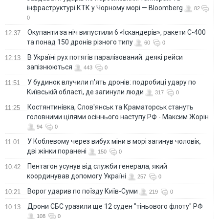
інфраструктурі КТК у Чорному морі — Bloomberg
82
0
Окупанти за ніч випустили 6 «Іскандерів», ракети С-400
12:37
та понад 150 дронів різного типу
60
0
В Україні рух потягів паралізований: деякі рейси
12:13
запізнюються
443
0
У будинок влучили п'ять дронів: подробиці удару по
11:51
Київській області, де загинули люди
317
0
Костянтинівка, Слов'янськ та Краматорськ стануть
11:25
головними цілями осіннього наступу РФ - Максим Жорін
94
0
У Коблевому через вибух міни в морі загинув чоловік,
11:01
дві жінки поранені
150
0
Пентагон усунув від служби генерала, який
10:42
координував допомогу Україні
257
0
Ворог ударив по поїзду Київ-Суми
10:21
219
0
Дрони СБС уразили ще 12 суден "тіньового флоту" РФ
10:13
108
0