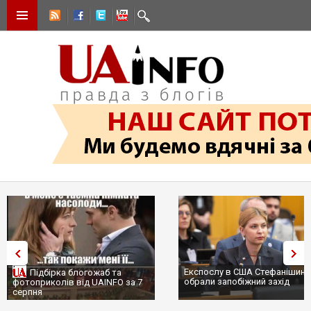
Експослу в США Стефанішині
Підбірка блогожаб та
обрали запобіжний захід
фотоприколів від UAINFO за 7
серпня