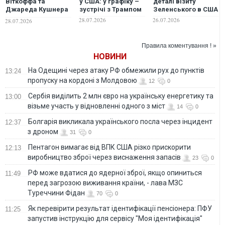
Віткоффа та
у США: у графіку –
деталі візиту
Джареда Кушнера
зустрічі з Трампом
Зеленського в США
до Києва може
28.07.2026
26.07.2026
28.07.2026
стати наступним
кроком після
зустрічі
Правила коментування ! »
Зеленського й
НОВИНИ
Трампа
На Одещині через атаку РФ обмежили рух до пунктів
13:24
пропуску на кордоні з Молдовою
12
0
Сербія виділить 2 млн євро на українську енергетику та
13:00
візьме участь у відновленні одного з міст
14
0
Болгарія викликала українського посла через інцидент
12:37
з дроном
31
0
Пентагон вимагає від ВПК США різко прискорити
12:13
виробництво зброї через виснаження запасів
23
0
РФ може вдатися до ядерної зброї, якщо опиниться
11:49
перед загрозою виживання країни, - лава МЗС
Туреччини Фідан
70
0
Як перевірити результат ідентифікації пенсіонера: ПФУ
11:25
запустив інструкцію для сервісу "Моя ідентифікація"