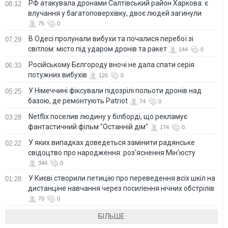
РФ атакувала дронами Салтівський район Харкова: є
08:12
влучання у багатоповерхівку, двоє людей загинули
75
0
В Одесі пролунали вибухи та почалися перебої зі
07:29
світлом: місто під ударом дронів та ракет
144
0
Російському Бєлгороду вночі не дала спати серія
06:33
потужних вибухів
126
0
У Німеччині фіксували підозрілі польоти дронів над
05:25
базою, де ремонтують Patriot
74
0
Netflix поселив людину у білборді, що рекламує
03:28
фантастичний фільм "Останній дім"
174
0
У яких випадках доведеться замінити радянське
02:22
свідоцтво про народження: роз'яснення Мін'юсту
344
0
У Києві створили петицію про переведення всіх шкіл на
01:28
дистанціне навчання через посилення нічних обстрілів
70
0
БІЛЬШЕ