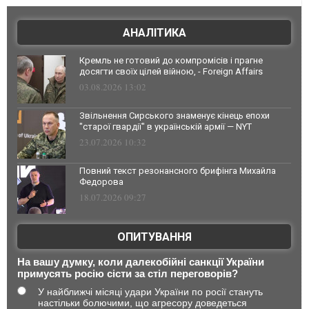
АНАЛІТИКА
Кремль не готовий до компромісів і прагне
досягти своїх цілей війною, - Foreign Affairs
03.08.2026 13:02
Звільнення Сирського знаменує кінець епохи
"старої гвардії" в українській армії — NYT
23.07.2026 10:32
Повний текст резонансного брифінга Михайла
Федорова
18.07.2026 09:27
ОПИТУВАННЯ
На вашу думку, коли далекобійні санкції України
примусять росію сісти за стіл переговорів?
У найближчі місяці удари України по росії стануть
настільки болючими, що агресору доведеться