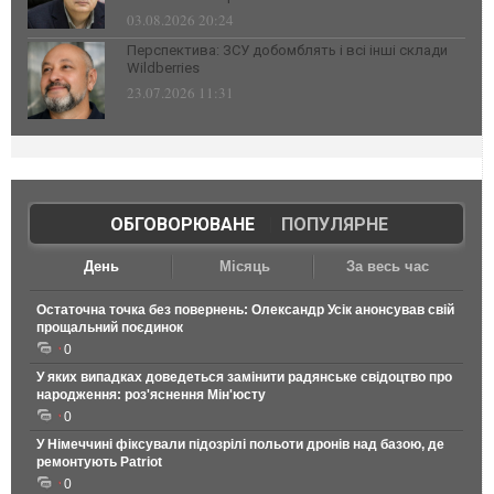
03.08.2026 20:24
Перспектива: ЗСУ добомблять і всі інші склади
Wildberries
23.07.2026 11:31
ОБГОВОРЮВАНЕ
|
ПОПУЛЯРНЕ
День
Місяць
За весь час
Остаточна точка без повернень: Олександр Усік анонсував свій
прощальний поєдинок
0
У яких випадках доведеться замінити радянське свідоцтво про
народження: роз'яснення Мін'юсту
0
У Німеччині фіксували підозрілі польоти дронів над базою, де
ремонтують Patriot
0