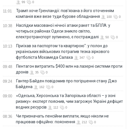
99
0
Трамп хоче Гренландії: пов'язана з його оточенням
11:01
компанія вже везе туди бурове обладнання
100
0
Наслідки масованої нічної атаки ракет та БПЛА: у
10:38
чотирьох районах Одеси зникло світло,
електротранспорт зупинено, є постраждалі
50
0
Приїхав за паспортом та квартирою": у полон до
10:13
українських військових потрапив тезка зіркового
футболіста Мохамеда Салаха
347
0
Пентагон витратить $400 млн на лазерні системи проти
09:48
дронів
35
0
Гантер Байден повідомив про погіршення стану Джо
09:24
Байдена
162
0
«Одеська, Херсонська та Запорізька області – у зоні
09:00
ризику»: експерт пояснив, чим загрожує Україні дефіцит
водних ресурсів
112
0
Чи призначать пенсійни виплати, якщо ніколи не
08:36
працював офіційно: пояснення
212
0