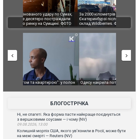
по Сумах,
За 2000 кілометрів від кордону з Україною: в
"Мої іграш
траждали
Єкатеринбурзі після атаки дронів загорівся
суперкарів
ВІДЕО
ині. ФОТО
склад Wildberries. ФОТО. ВІДЕО
": у полон
Одесу накрила потужна злива з градом та
Вже вивели 
в тезка
ураганним вітром
позашляхов
лаха
БЛОГОСТРІЧКА
Ні, не спагеті. Яка форма пасти найкраще поєднується
з вершковими соусами — і чому (NV)
09.08.2026, 13:00
Колишній морпіх США, якого ув’язнили в Росії, може бути
на межі смерті — Reuters (NV)