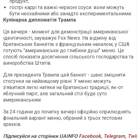
продукт;
гострі каррі та важкі червоні соуси: вони можуть
бути неохайними або занадто експериментальними.
Кулінарна дипломатія Трампа
Ця вечеря - момент для демонстрації американської
ідентичності, зауважує Fox News. На відміну від
британських банкетів з французьким нахилом, у США
готують "американське до глибини душі" меню. Це
спосіб показати досягнення сільського господарства та
виноробства Штатів.
Для президента Трампа цей банкет - шанс зміцнити
стосунки на найвищому рівні. У меню можуть
з’явитися легкі натяки на британські традиції, як-от
яблучний пиріг, але загальний стіл буде суто
американським.
За 24 години до початку вечері офіційно оприлюднять
фінальний варіант меню, обраний з трьох тестових
зразків.
Підписуйся
на
сторінки
UAINFO
Facebook
,
Telegram
,
Twitt