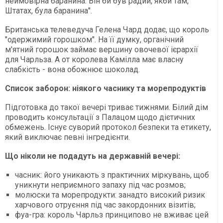
неймовірна баранина. Він би був радий, якби там,
Штатах, була баранина".
Британська телеведуча Гелена Чард додає, що король
"одержимий горошком". На її думку, органічний
м'ятний горошок займає вершину овочевої ієрархії
для Чарльза. А от королева Камілла має власну
слабкість - вона обожнює шоколад.
Список заборон: ніякого часнику та морепродуктів
Підготовка до такої вечері триває тижнями. Білий дім
проводить консультації з Палацом щодо дієтичних
обмежень. Існує суворий протокол безпеки та етикету,
який виключає певні інгредієнти.
Що ніколи не подадуть на державній вечері:
часник: його уникають з практичних міркувань, щоб
уникнути неприємного запаху під час розмов;
молюски та морепродукти: занадто високий ризик
харчового отруєння під час закордонних візитів;
фуа-гра: король Чарльз принципово не вживає цей