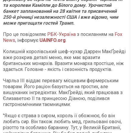
та королеви Камілли до Білого дому. Урочистий
банкет запланований на 28 квітня та присвячений
250-й річниці незалежності США і вже відомо, чим
може пригощати гостей Трамп.
Про це повідомляє
РБК-Україна
з посиланням на
Fox
News
, інформує
UAINFO.org
.
Колишній королівський шеф-кухар Даррен МакҐрейді
вже розкрив деталі меню, яке має вразити
британських монархів. Вразити монарха простіше, ніж
здається. Головне - якість і сезонність продуктів.
Чарльз ІІІ віддає перевагу місцевим фермерським
товарам. Його раціон базується на простих, але
вишуканих інгредієнтах. МакҐрейді, який працював з
Єлизаветою ІІ та принцесою Діаною, поділився
гастрономічними таємницями:
"Якщо є страва з сиром, король її обожнює, бо він
любить сир. Він також любить мед, грильовані овочі,
різотто та особливо баранину. Тут, у Великій Британії,