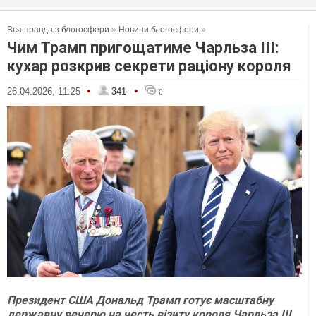
Вся правда з блогосфери
»
Новини блогосфери
»
Чим Трамп пригощатиме Чарльза ІІІ:
кухар розкрив секрети раціону короля
•
•
26.04.2026, 11:25
341
0
Президент США Дональд Трамп готує масштабну
державну вечерю на честь візиту короля Чарльза ІІІ