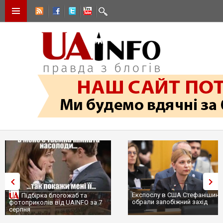
Експослу в США Стефанішиній
Підбірка блогожаб та
обрали запобіжний захід
фотоприколів від UAINFO за 7
серпня