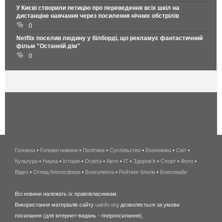
У Києві створили петицію про переведення всіх шкіл на
дистанціне навчання через посилення нічних обстрілів
0
Netflix поселив людину у білборді, що рекламує фантастичний
фільм "Останній дім"
0
Головна
•
Головні новини
•
Політика
•
Суспільство
•
Економіка
беспроводной
•
Світ
•
Культура
•
Наука
•
Історія
•
Освіта
•
Авто
•
IT
•
Здоров'я
интернет
•
Спорт
•
Фото
•
Відео
•
Огляд блогосфери
•
Блоголента
•
Рейтинг блогів
киев
•
Блогожаби
и
Всі новини належать їх правовласникам.
область
Використання матеріалів сайту
uainfo.org
дозволяється за умови
wimax
посилання (для інтернет-видань - гіперпосилання).
интернет