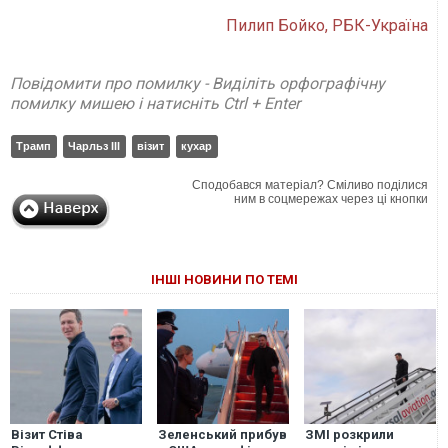
Пилип Бойко, РБК-Україна
Повідомити про помилку - Виділіть орфографічну
помилку мишею і натисніть Ctrl + Enter
Трамп
Чарльз ІІІ
візит
кухар
Сподобався матеріал? Сміливо поділися
ним в соцмережах через ці кнопки
ІНШІ НОВИНИ ПО ТЕМІ
Візит Стіва
Зеленський прибув
ЗМІ розкрили