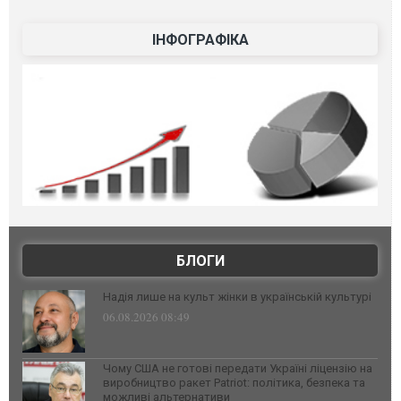
ІНФОГРАФІКА
БЛОГИ
Надія лише на культ жінки в українській культурі
06.08.2026 08:49
Чому США не готові передати Україні ліцензію на
виробництво ракет Patriot: політика, безпека та
можливі альтернативи