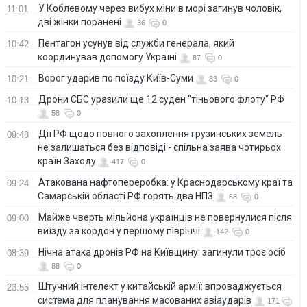
У Коблевому через вибух міни в морі загинув чоловік,
11:01
дві жінки поранені
36
0
Пентагон усунув від служби генерала, який
10:42
координував допомогу Україні
87
0
Ворог ударив по поїзду Київ-Суми
10:21
83
0
Дрони СБС уразили ще 12 суден "тіньового флоту" РФ
10:13
58
0
Дії РФ щодо повного захоплення грузинських земель
09:48
не залишаться без відповіді - спільна заява чотирьох
країн Заходу
417
0
Атакована нафтопереробка: у Краснодарському краї та
09:24
Самарській області РФ горять два НПЗ
68
0
Майже чверть мільйона українців не повернулися після
09:00
виїзду за кордон у першому півріччі
142
0
Нічна атака дронів РФ на Київщину: загинули троє осіб
08:39
88
0
Штучний інтелект у китайській армії: впроваджується
23:55
система для планування масованих авіаударів
171