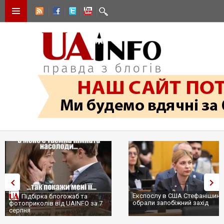
Експослу в США Стефанішині
Підбірка блогожаб та
обрали запобіжний захід
фотоприколів від UAINFO за 7
серпня