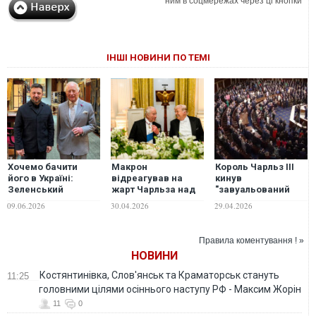
ним в соцмережах через ці кнопки
ІНШІ НОВИНИ ПО ТЕМІ
Хочемо бачити
Макрон
Король Чарльз III
його в Україні:
відреагував на
кинув
Зеленський
жарт Чарльза над
"завуальований
сподівається
Трампом у Білому
виклик" Трампу
09.06.2026
30.04.2026
29.04.2026
запросити короля
домі
щодо НАТО і
Чарльза з
України – Politico
державним
Правила коментування ! »
візитом
НОВИНИ
Костянтинівка, Слов'янськ та Краматорськ стануть
11:25
головними цілями осіннього наступу РФ - Максим Жорін
11
0