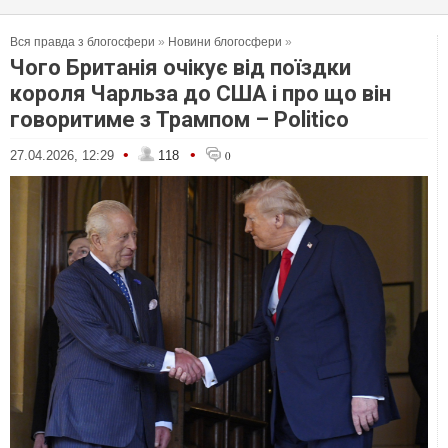
Вся правда з блогосфери
»
Новини блогосфери
»
Чого Британія очікує від поїздки
короля Чарльза до США і про що він
говоритиме з Трампом – Politico
•
•
27.04.2026, 12:29
118
0