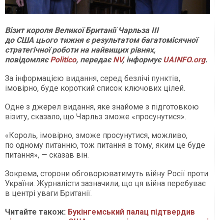
Візит короля Великої Британії Чарльза III
до США цього тижня є результатом багатомісячної
стратегічної роботи на найвищих рівнях,
повідомляє
Politico
, передає
NV
, інформує
UAINFO.org
.
За інформацією видання, серед безлічі пунктів,
імовірно, буде короткий список ключових цілей.
Одне з джерел видання, яке знайоме з підготовкою
візиту, сказало, що Чарльз зможе «просунутися».
«Король, імовірно, зможе просунутися, можливо,
по одному питанню, тож питання в тому, яким це буде
питання», — сказав він.
Зокрема, сторони обговорюватимуть війну Росії проти
України. Журналісти зазначили, що ця війна перебуває
в центрі уваги Британії.
Читайте також:
Букінгемський палац підтвердив