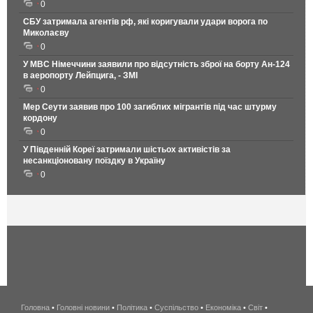
0
СБУ затримала агентів рф, які коригували удари ворога по
Миколаєву
0
У МВС Німеччини заявили про відсутність зброї на борту Ан-124
в аеропорту Лейпцига, - ЗМІ
0
Мер Сеути заявив про 100 загиблих мігрантів під час штурму
кордону
0
У Південній Кореї затримали шістьох активістів за
несанкціоновану поїздку в Україну
0
Головна
•
Головні новини
•
Політика
•
Суспільство
•
Економіка
беспроводной
•
Світ
•