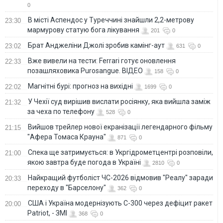
0
В місті Аспендос у Туреччині знайшли 2,2-метрову
23:30
мармурову статую бога лікування
201
0
Брат Анджеліни Джолі зробив камінг-аут
23:02
631
0
Вже вивели на тести: Ferrari готує оновлення
22:33
позашляховика Purosangue. ВІДЕО
158
0
Магнітні бурі: прогноз на вихідні
22:02
1699
0
У Чехії суд вирішив вислати росіянку, яка вийшла заміж
21:32
за чеха по телефону
528
0
Вийшов трейлер нової екранізації легендарного фільму
21:15
"Афера Томаса Крауна"
871
0
Спека ще затримується: в Укргідрометцентрі розповіли,
21:00
якою завтра буде погода в Україні
2810
0
Найкращий футболіст ЧС-2026 відмовив "Реалу" заради
20:33
переходу в "Барселону"
362
0
США і Україна модернізують С-300 через дефіцит ракет
20:00
Patriot, - ЗМІ
368
0