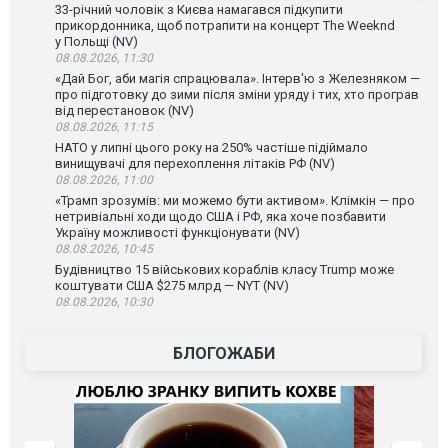
33-річний чоловік з Києва намагався підкупити
прикордонника, щоб потрапити на концерт The Weeknd
у Польщі (NV)
08.08.2026, 11:30
«Дай Бог, аби магія спрацювала». Інтерв'ю з Железняком —
про підготовку до зими після зміни уряду і тих, хто програв
від перестановок (NV)
08.08.2026, 11:15
НАТО у липні цього року на 250% частіше підіймало
винищувачі для перехоплення літаків РФ (NV)
08.08.2026, 11:00
«Трамп зрозумів: ми можемо бути активом». Клімкін — про
нетривіальні ходи щодо США і РФ, яка хоче позбавити
Україну можливості функціонувати (NV)
08.08.2026, 10:45
Будівництво 15 військових кораблів класу Trump може
коштувати США $275 млрд — NYT (NV)
08.08.2026, 10:30
БЛОГОЖАБИ