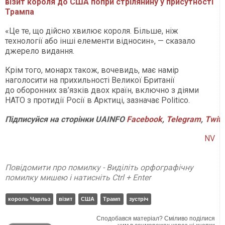
візит короля до США попри стрілянину у присутності
Трампа
«Це те, що дійсно хвилює короля. Більше, ніж
технології або інші елементи відносин», — сказало
джерело видання.
Крім того, монарх також, вочевидь, має намір
наголосити на прихильності Великої Британії
до оборонних зв’язків двох країн, включно з діями
НАТО з протидії Росії в Арктиці, зазначає Politico.
Підписуйся на сторінки UAINFO
Facebook
,
Telegram
,
Twitt
NV
Повідомити про помилку - Виділіть орфографічну
помилку мишею і натисніть Ctrl + Enter
король Чарльз
візит
США
Трамп
зустріч
Сподобався матеріал? Сміливо поділися