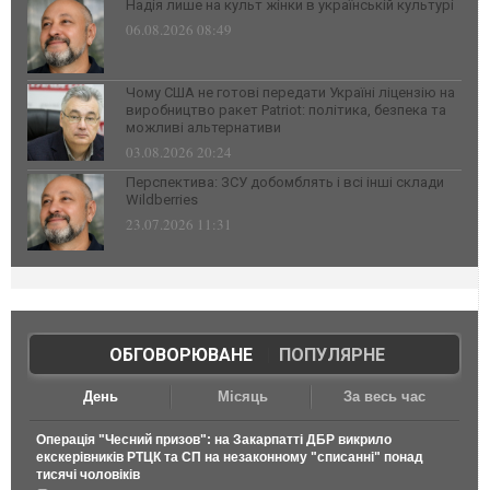
Надія лише на культ жінки в українській культурі
06.08.2026 08:49
Чому США не готові передати Україні ліцензію на
виробництво ракет Patriot: політика, безпека та
можливі альтернативи
03.08.2026 20:24
Перспектива: ЗСУ добомблять і всі інші склади
Wildberries
23.07.2026 11:31
ОБГОВОРЮВАНЕ
|
ПОПУЛЯРНЕ
День
Місяць
За весь час
Операція "Чесний призов": на Закарпатті ДБР викрило
екскерівників РТЦК та СП на незаконному "списанні" понад
тисячі чоловіків