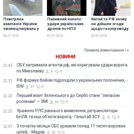
Повітряна
Паливний колапс:
Китай та РФ знову
кампанія України
удари українських
не дійшли згоди
еволюціонувала у
дронів по НПЗ
щодо газопроводу
ширшу стратегічну
паралізували дві
"Сила Сибіру-2"
06.07.2026
02.07.2026
20.05.2026
операцію з
третини регіонів
деградації тилу РФ
Росії, - Politico
- Financial Times
Правила коментування ! »
НОВИНИ
СБУ затримала агентів рф, які коригували удари ворога
11:43
по Миколаєву
0
0
РФ формує бойові підрозділи з українських полонених, -
11:31
ISW
17
0
Перший візит Зеленського до Сербії стане "ляпасом
11:22
росіянам" — ЗМІ
18
0
Уражено РЛС раннього виявлення, ретранслятори
11:15
БпЛА та інші об'єкти ворога,- Генштаб ЗСУ
11
0
З початку місяця СБС уразили понад 11 тисяч ворожих
11:07
цілей, - Мадяр
15
0