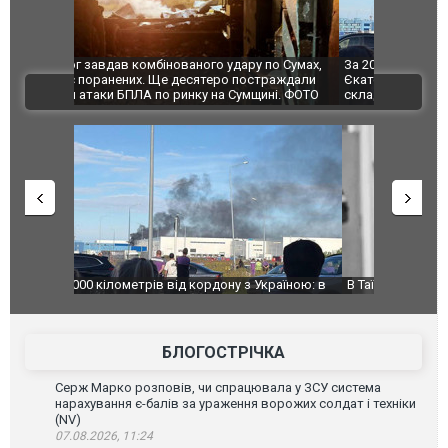
по Сумах,
За 2000 кілометрів від кордону з Україною: в
"Мої іграш
траждали
Єкатеринбурзі після атаки дронів загорівся
суперкарів
ВІДЕО
ині. ФОТО
склад Wildberries. ФОТО. ВІДЕО
країною: в
В Таїланді футболіст загинув від удару
Топпосадов
агорівся
блискавки під час матчу: ще 12 людей
підозру
постраждали. ВІДЕО
БЛОГОСТРІЧКА
Серж Марко розповів, чи спрацювала у ЗСУ система
нарахування є-балів за ураження ворожих солдат і техніки
(NV)
07.08.2026, 11:24