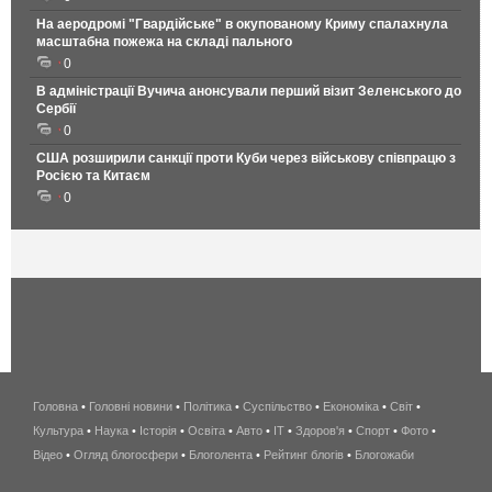
На аеродромі "Гвардійське" в окупованому Криму спалахнула
масштабна пожежа на складі пального
0
В адміністрації Вучича анонсували перший візит Зеленського до
Сербії
0
США розширили санкції проти Куби через військову співпрацю з
Росією та Китаєм
0
Головна
•
Головні новини
•
Політика
•
Суспільство
•
Економіка
беспроводной
•
Світ
•
Культура
•
Наука
•
Історія
•
Освіта
•
Авто
•
IT
•
Здоров'я
интернет
•
Спорт
•
Фото
•
Відео
•
Огляд блогосфери
•
Блоголента
•
Рейтинг блогів
киев
•
Блогожаби
и