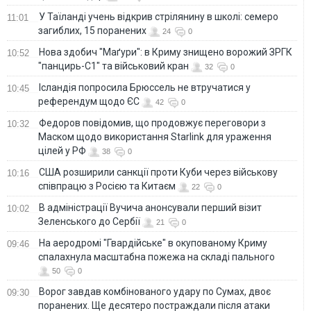
У Таїланді учень відкрив стрілянину в школі: семеро
11:01
загиблих, 15 поранених
24
0
Нова здобич "Маґури": в Криму знищено ворожий ЗРГК
10:52
"панцирь-С1" та військовий кран
32
0
Ісландія попросила Брюссель не втручатися у
10:45
референдум щодо ЄС
42
0
Федоров повідомив, що продовжує переговори з
10:32
Маском щодо використання Starlink для ураження
цілей у РФ
38
0
США розширили санкції проти Куби через військову
10:16
співпрацю з Росією та Китаєм
22
0
В адміністрації Вучича анонсували перший візит
10:02
Зеленського до Сербії
21
0
На аеродромі "Гвардійське" в окупованому Криму
09:46
спалахнула масштабна пожежа на складі пального
50
0
Ворог завдав комбінованого удару по Сумах, двоє
09:30
поранених. Ще десятеро постраждали після атаки