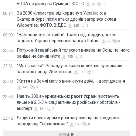
БПЛА по ринку на Сумщині. ФОТО
36
0
За 2000 кілометрів від кордону з Україною: в
09:14
Єкатеринбурзі після атаки дронів загорівся склад
Wildberries. ФОТО. ВІДЕО
125
0
"Нам вони теж потрібні": Трамп підтвердив, що не
09:00
надасть Україні перехоплювачі до Patriot
77
0
Потужний гавайський телескоп виявив на Сонці те, чого
23:55
раніше не бачив ніхто
735
0
"Мої іграшки": Роналду показав колекцію суперкарів
23:31
вартістю понад 25 млн євро
371
0
Життя на Землі могло виникнути двічі, – дослідження
23:00
449
0
Навіть 300 американських ракет Україні вистачить
22:53
лише на 2,5-3 місяці активних російських обстрілів -
експерт
121
0
Як діяти пасажирам у разі загрози під час подорожі -
22:42
поради від "Укрзалізниці"
163
0
БІЛЬШЕ