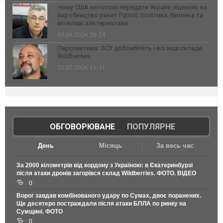
Чому США не готові передати Україні ліцензію на
виробництво ракет Patriot: політика, безпека та
можливі альтернативи
03.08.2026 20:24
Перспектива: ЗСУ добомблять і всі інші склади
Wildberries
23.07.2026 11:31
ОБГОВОРЮВАНЕ
|
ПОПУЛЯРНЕ
День
Місяць
За весь час
За 2000 кілометрів від кордону з Україною: в Єкатеринбурзі
після атаки дронів загорівся склад Wildberries. ФОТО. ВІДЕО
0
Ворог завдав комбінованого удару по Сумах, двоє поранених.
Ще десятеро постраждали після атаки БПЛА по ринку на
Сумщині. ФОТО
0