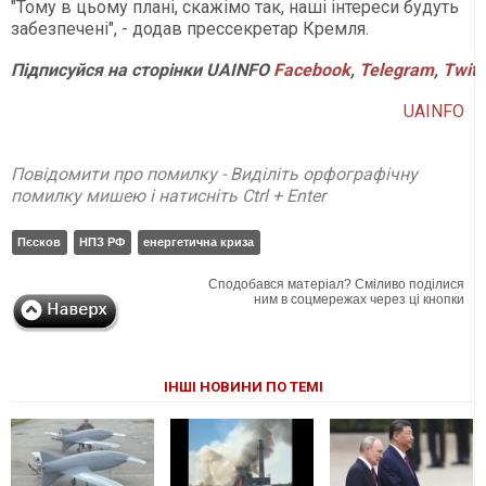
"Тому в цьому плані, скажімо так, наші інтереси будуть
забезпечені", - додав прессекретар Кремля.
Підписуйся
на
сторінки
UAINFO
Facebook
,
Telegram
,
Twitt
UAINFO
Повідомити про помилку - Виділіть орфографічну
помилку мишею і натисніть Ctrl + Enter
Пєсков
НПЗ РФ
енергетична криза
Сподобався матеріал? Сміливо поділися
ним в соцмережах через ці кнопки
ІНШІ НОВИНИ ПО ТЕМІ