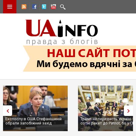
Експослу в США Стефанішиній
Трамп не передасть Україні
обрали запобіжний захід
сотні ракет до Patriot, бо у С
...