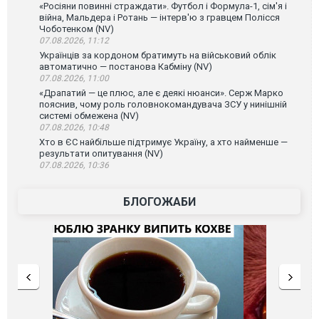
«Росіяни повинні страждати». Футбол і Формула-1, сім'я і
війна, Мальдера і Ротань — інтерв'ю з гравцем Полісся
Чоботенком (NV)
07.08.2026, 11:12
Українців за кордоном братимуть на військовий облік
автоматично — постанова Кабміну (NV)
07.08.2026, 11:00
«Драпатий — це плюс, але є деякі нюанси». Серж Марко
пояснив, чому роль головнокомандувача ЗСУ у нинішній
системі обмежена (NV)
07.08.2026, 10:48
Хто в ЄС найбільше підтримує Україну, а хто найменше —
результати опитування (NV)
07.08.2026, 10:36
БЛОГОЖАБИ