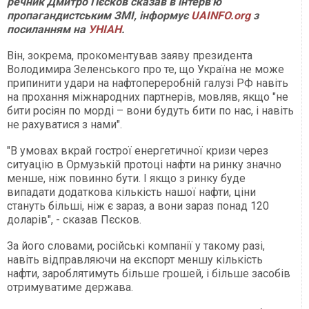
речник Дмитро Пєсков сказав в інтерв'ю
пропагандистським ЗМІ, інформує
UAINFO.org
з
посиланням на
УНІАН
.
Він, зокрема, прокоментував заяву президента
Володимира Зеленського про те, що Україна не може
припинити удари на нафтопереробній галузі РФ навіть
на прохання міжнародних партнерів, мовляв, якщо "не
бити росіян по морді – вони будуть бити по нас, і навіть
не рахуватися з нами".
"В умовах вкрай гострої енергетичної кризи через
ситуацію в Ормузькій протоці нафти на ринку значно
менше, ніж повинно бути. І якщо з ринку буде
випадати додаткова кількість нашої нафти, ціни
стануть більші, ніж є зараз, а вони зараз понад 120
доларів", - сказав Пєсков.
За його словами, російські компанії у такому разі,
навіть відправляючи на експорт меншу кількість
нафти, зароблятимуть більше грошей, і більше засобів
отримуватиме держава.