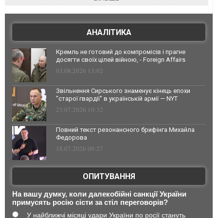
АНАЛІТИКА
Кремль не готовий до компромісів і прагне
досягти своїх цілей війною, - Foreign Affairs
03.08.2026 13:02
Звільнення Сирського знаменує кінець епохи
"старої гвардії" в українській армії — NYT
23.07.2026 10:32
Повний текст резонансного брифінга Михайла
Федорова
18.07.2026 09:27
ОПИТУВАННЯ
На вашу думку, коли далекобійні санкції України
примусять росію сісти за стіл переговорів?
У найближчі місяці удари України по росії стануть