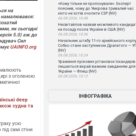
«Кому тільки не пропонували». Експерт
пояснив, чому до Умєрова тривалий час
ься на
ніхто не хотів очолити СЗР (NV)
р намалювався:
06.08.2026, 10:48
сохатий
Несвітайлов назвав можливого кандида
ми, як сьогодні
на посаду посла України в США (NV)
ерсія 5.0) аж до
06.08.2026, 10:36
андувач Сил
Начальник штабу 11-го армійського корп
Собко стане заступником Драпатого — У
ормує
UAINFO.org
(NV)
06.08.2026, 10:24
Ураження пускових установок Іскандерів
лишається вкрай важким завданням для
» малюють
України — Флеш (NV)
цирі з оголеною
06.08.2026, 10:12
гматичної
ІНФОГРАФІКА
аїнські deep
також судна та
траху усю
під самі стіни