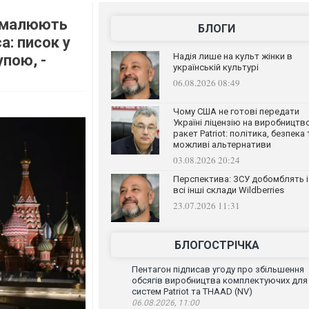
О малюють
БЛОГИ
а: писок у
Надія лише на культ жінки в
упою, -
українській культурі
06.08.2026 08:49
Чому США не готові передати
Україні ліцензію на виробництв
ракет Patriot: політика, безпека 
можливі альтернативи
03.08.2026 20:24
Перспектива: ЗСУ добомблять і
всі інші склади Wildberries
23.07.2026 11:31
БЛОГОСТРІЧКА
Пентагон підписав угоду про збільшення
обсягів виробництва комплектуючих для
систем Patriot та THAAD (NV)
06.08.2026, 11:00