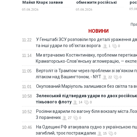
Майкл Кларк заявив
обмежити російські
рос
про критичний дефіцит
удари по Україні
05.0
05.08.2026
05.08.2026
протибалістичних
ракет в Україні
Пра
НОВИНИ
У Генштабі ЗСУ розповіли про деталі ураження дв
11:22
та інші удари по об'єктах ворога
1
0
Ми втрачаємо Костянтинівку, проблеми перетіка
11:14
Краматорсько-Слов'янську агломерацію, — експе
Вертоліт із Трампом через проблеми зі зв'язком п
11:05
літаком над Вашингтоном, - NYT
22
0
Окупований Маріуполь залишився без світла та 
11:01
Зеленський підтвердив удари по двох російськ
10:58
тіньового флоту
14
0
Росіяни вдарили по вагону біля вокзалу міста Лоз
10:52
3 поранених
27
0
На Одещині РФ атакувала судно з українською п
10:46
загиблий, троє постраждалих
15
0