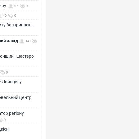
озру
57
0
40
0
ту боєприпасів, -
ий захід
141
сонщині: шестеро
0
у Лейпцигу
овельний центр,
тор регіону
0
кісні