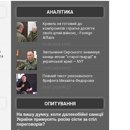
АНАЛІТИКА
Кремль не готовий до
компромісів і прагне досягти
своїх цілей війною, - Foreign
Affairs
03.08.2026 13:02
о
Звільнення Сирського знаменує
та
кінець епохи "старої гвардії" в
українській армії — NYT
23.07.2026 10:32
Повний текст резонансного
брифінга Михайла Федорова
18.07.2026 09:27
ОПИТУВАННЯ
На вашу думку, коли далекобійні санкції
України примусять росію сісти за стіл
переговорів?