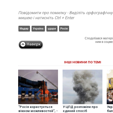
Повідомити про помилку - Виділіть орфографічн
мишею і натисніть Ctrl + Enter
Мадяр
Україна
удари
Росія
Сподобався матері
ним в соцме
ІНШІ НОВИНИ ПО ТЕМІ
"Росія користується
У ЦПД розповіли про
Укр
вікном можливостей", -
єдиний спосіб
бал