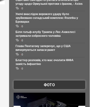
США вже сьогодні готуються оголосити про
угоду щодо Ормузької протоки з Іраном, - Axios
0
Уночі внаслідок ворожого удару було
зруйновано складський комплекс Rozetka у
Броварах
0
Біля гольф-клубу Трампа у Лос-Анжелесі
затримали озброєного чоловіка
0
Глава Пентагону заперечує, що у США
вичерпуються запаси ракет
0
Блаттер розповів, хто має очолити ФІФА
замість Інфантіно
0
ФОТО