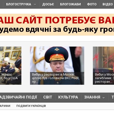
БЛОГОСТРІЧКА
ДОСЬЄ
БЛОГОЖАБИ
ФОТО
ВІДЕО
 Україні
Вибух у ресторані в Москві:
Вибух у Мос
ot, бо у США
ціллю був головком ВКС Росії,
загиблими: 
пр...
ресторан...
АДЗВИЧАЙНІ ПОДІЇ
СВІТ
КУЛЬТУРА
ЗНАННЯ
ТАРИФИ
ПОДВИГИ УКРАЇНЦІВ