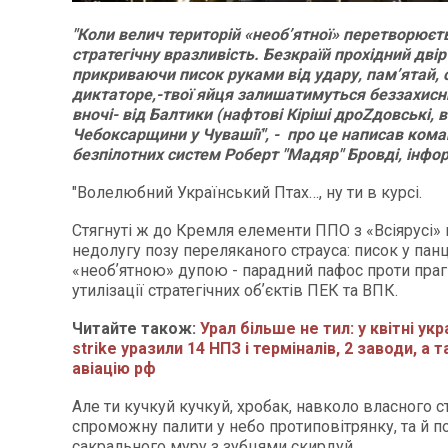
"Коли велич територій «необʼятної» перетворюєт
стратегічну вразливість. Безкраїй прохідний дві
прикриваючи писок руками від удару, памʼятай, 
диктаторе,-твої яйця залишатимуться беззахисни
вночі- від Балтики (нафтові Кіріші дроZдовські, в
Чебоксарщини у Чувашії", - про це написав ком
безпілотних систем Роберт "Мадяр" Бровді, інф
"Волелюбний Український Птах…, ну ти в курсі.
Стягнуті ж до Кремля елементи ППО з «Всіярусі
недолугу позу переляканого страуса: писок у пан
«необʼятною» дупою - парадний пафос проти пра
утилізації стратегічних обʼєктів ПЕК та ВПК.
Читайте також:
Урал більше не тил: у квітні укр
strike уразили 14 НПЗ і терміналів, 2 заводи, а 
авіацію рф
Але ти кучкуй кучкуй, хробак, навколо власного с
спроможну палити у небо протиповітрянку, та й по 
сакрального муру з зубцями скирдуй.