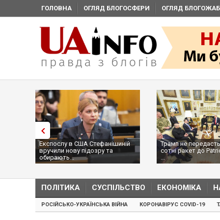
ГОЛОВНА
ОГЛЯД БЛОГОСФЕРИ
ОГЛЯД БЛОГОЖАБ
Експослу в США Стефанішиній
Трамп не передасть
вручили нову підозру та
сотні ракет до Patri
обирають...
...
ПОЛІТИКА
СУСПІЛЬСТВО
ЕКОНОМІКА
Н
РОСІЙСЬКО-УКРАЇНСЬКА ВІЙНА
КОРОНАВІРУС COVID-19