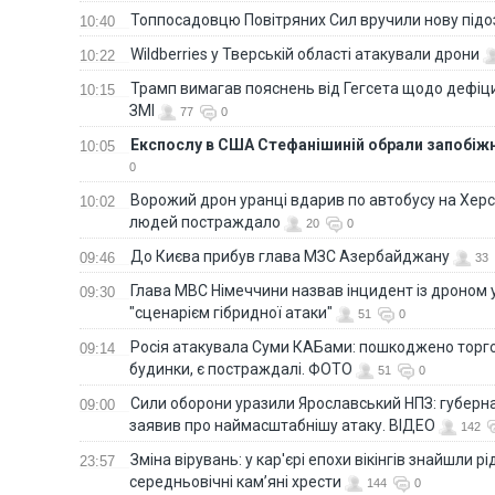
Топпосадовцю Повітряних Сил вручили нову під
10:40
Wildberries у Тверській області атакували дрони
10:22
Трамп вимагав пояснень від Гегсета щодо дефіци
10:15
ЗМІ
77
0
Експослу в США Стефанішиній обрали запобіжн
10:05
0
Ворожий дрон уранці вдарив по автобусу на Хер
10:02
людей постраждало
20
0
До Києва прибув глава МЗС Азербайджану
09:46
33
Глава МВС Німеччини назвав інцидент із дроном 
09:30
"сценарієм гібридної атаки"
51
0
Росія атакувала Суми КАБами: пошкоджено торг
09:14
будинки, є постраждалі. ФОТО
51
0
Сили оборони уразили Ярославський НПЗ: губерна
09:00
заявив про наймасштабнішу атаку. ВІДЕО
142
Зміна вірувань: у кар'єрі епохи вікінгів знайшли рід
23:57
середньовічні кам’яні хрести
144
0