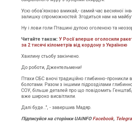
Усю обовʼязково вмикай,- самий час весняної інв
залишку спроможностей. Згодиться нам на майбу
Ну і лови голи Пташині дупою оголеною та неозо
Читайте також:
У Росії вперше оголосили раке
за 2 тисячі кілометрів від кордону з Україною
Хвилину стьобу закінчено.
До роботи, Джентельмени!
Птахи СБС вночі традиційно глибинно-проникли
болотами. Разом з іншими підрозділами глибинн
СОУ, більше деталей про що повідомить Генштаб, 
вже широко висвітлили.
Далі буде…", - завершив Мадяр.
Підписуйся
на
сторінки
UAINFO
Facebook
,
Telegr