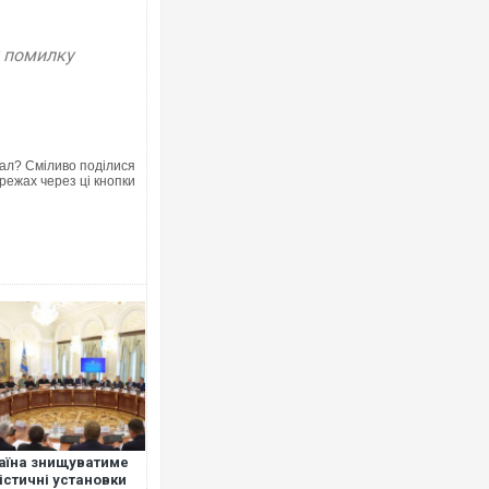
у помилку
Росія атакувала Суми КАБами
торговельний центр, будинки, 
ФОТО
ал? Сміливо поділися
режах через ці кнопки
Топпосадовцю Повітряних Си
підозру
аїна знищуватиме
істичні установки