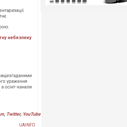
ентаризації
тнє.
рою.
тну небезпеку
 вищезгаданими
ого ураження
а осінт-канали
am
,
Twitter
,
YouTube
UAINFO