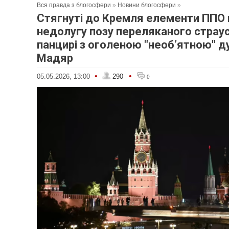
Вся правда з блогосфери
»
Новини блогосфери
»
Стягнуті до Кремля елементи ПП
недолугу позу переляканого страус
панцирі з оголеною "необʼятною" д
Мадяр
•
•
05.05.2026, 13:00
290
0