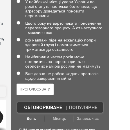
У найближчі місяці удари України по
росії стануть настільки болючими, що
агресору доведеться поновити
перемовини
Цього року не варто чекати поновлення
та
переговорного процесу. А от наступного
- можливо все
усу
рф навпаки піде на ескалацію попри
П
здоровий глузд і намагатиметься
триматися до останнього
Найближчим часом росія може
погодитись на переговори, але
серйозних намірів росіяни не матимуть
Вже давно не роблю жодних прогнозів
щодо завершення війни
ОБГОВОРЮВАНЕ
|
ПОПУЛЯРНЕ
День
Місяць
За весь час