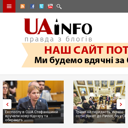
спослу в США Стефанішиній
Трамп не передасть Україні
учили нову підозру та
сотні ракет до Patriot, бо у США
ирають...
...