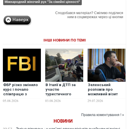
Міжнародний жіночий рух "За сімейні цінності"
Сподобався матеріал? Сміливо поділися
ним в соцмережах через ці кнопки
ІНШІ НОВИНИ ПО ТЕМІ
ФБР різко змінило
В Італії в ДТП за
Зеленський
курс і почало
участю
розповів про
співпрацю з
туристичного
можливий візит
Росією та Китаєм, -
автобуса загинули
Кушнера і Віткоффа
05.08.2026
03.08.2026
29.07.2026
Reuters
шестеро людей,
впродовж двох
десятки поранених
тижнів
Правила коментування ! »
НОВИНИ
Зміна вірувань: у кар'єрі епохи вікінгів знайшли рідкісні