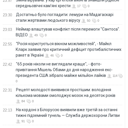
23:57
середньовічні кам’яні хрести
17
0
Достатньо було погладити: лемури на Мадагаскарі
23:30
стали жертвами людського вірусу
50
0
Неймар влаштував конфлікт після перемоги "Сантоса".
23:03
ВІДЕО
49
0
"Росія користується вікном можливостей", - Майкл
22:55
Кларк заявив про критичний дефіцит протибалістичних
ракет в Україні
46
0
"65 років ніколи не виглядали краще", - фото-
22:42
привітання Мішель Обами до дня народження екс-
президента США зібрало майже мільйон лайків
114
0
Рецепт молодості виявився простішим: володіння
22:31
кількома мовами омолоджує мозок на десяток років
84
0
На кордоні з Білоруссю виявили вже третій за останні
22:13
тижні підземний тунель — Служба держохорони Литви
91
0