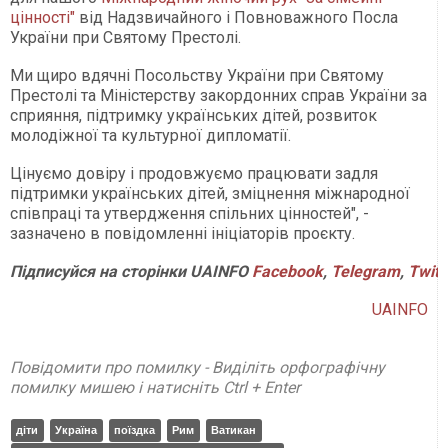
цінності"
від Надзвичайного і Повноважного Посла
України при Святому Престолі.
Ми щиро вдячні Посольству України при Святому
Престолі та Міністерству закордонних справ України за
сприяння, підтримку українських дітей, розвиток
молодіжної та культурної дипломатії.
Цінуємо довіру і продовжуємо працювати задля
підтримки українських дітей, зміцнення міжнародної
співпраці та утвердження спільних цінностей", -
зазначено в повідомленні ініціаторів проєкту.
Підписуйся
на
сторінки
UAINFO
Facebook
,
Telegram
,
Twitt
UAINFO
Повідомити про помилку - Виділіть орфографічну
помилку мишею і натисніть Ctrl + Enter
діти
Україна
поїздка
Рим
Ватикан