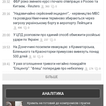
ФБР різко змінило курс і почало співпрацю з Росією та
20:32
Китаєм, - Reuters
360
0
"Надзвичайно серйозний інцидент", - керівництво МВС
20:16
та розвідка Німеччини терміново збираються через
загрозу українському борту в аеропорту Лейпцига
496
0
У ЦПД розповіли про єдиний спосіб обмежити російські
20:00
удари по Україні
237
0
На Донеччині посилили евакуацію: з Краматорська,
19:53
Біленького та Красноторки примусово вивезуть понад
500 дітей
32
0
У разі оголошення тривоги негайно покидайте
19:41
"Епіцентр": "Флеш" попередив про небезпеку
174
0
БІЛЬШЕ
АНАЛІТИКА
Кремль не готовий до компромісів і прагне