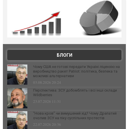
БЛОГИ
Чому США не готові передати Україні ліцензію на
виробництво ракет Patriot: політика, безпека та
можливі альтернативи
03.08.2026 20:24
Перспектива: ЗСУ добомблять і всі інші склади
Wildberries
23.07.2026 11:31
“Нова кров” чи вимушений хід? Чому Драпатий
очолив ЗСУ на піку суспільних протестів
22.07.2026 20:36