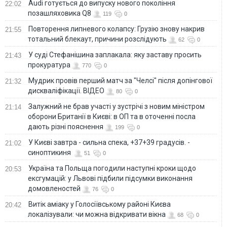
Audi готується до випуску нового покоління
22:02
позашляховика Q8
119
0
Повторення липневого колапсу: Грузію знову накрив
21:55
тотальний блекаут, причини розслідують
62
0
У суді Стефанішина заплакала: яку заставу просить
21:43
прокуратура
770
0
Мудрик провів перший матч за "Челсі" після допінгової
21:32
дискваліфікації. ВІДЕО
80
0
Залужний не брав участі у зустрічі з новим міністром
21:14
оборони Британії в Києві: в ОП та в оточенні посла
дають різні пояснення
199
0
У Києві завтра - сильна спека, +37+39 градусів. -
21:02
синоптикиня
51
0
Україна та Польща погодили наступні кроки щодо
20:53
ексгумацій: у Львові підбили підсумки виконання
домовленостей
76
0
Витік аміаку у Голосіївському районі Києва
20:42
локалізували: чи можна відкривати вікна
68
0