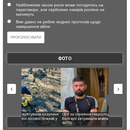
Найближчим часом росія може погодитись на
переговори, але серйозних намірів росіяни не
матимуть
Вже давно не роблю жодних прогнозів щодо
завершення війни
ФОТО
и козуленя
СБУ за сприяння Нацполіції та правоохоронців
Росіяни ат
ї пожежі у
Болгарії затримала міжнародного наркобарона.
одна людин
ВІДЕО
ФОТО