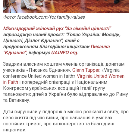
Фото: facebook.com/for.family.values
Міжнародний жіночий рух "За сімейні цінності"
впроваджує новий проєкт: "Голос України: Молодь,
Цінності, Діалог Єднання", який є
продовженням благодійної ініціативи
Писанка
"Єднання"
, інформує
UAINFO.org
.
Завдяки власним коштам членів організації, донатам
учасників «Писанка Єднання»,
Glenn Tupper
, «Virginia
conference United woman in faith»
Virginia United Women
in Faith
і попередній співпраці з Національним
Конгресом українських асоціацій Італії групу
талановитих дітей з України було відправлено до Риму
та Ватикану.
Діти вирушили у подорож з місією розказати світу, про
своє життя під час війни, про навчання в умовах
постійних тривог, про волонтерство та благодійні
ініціативи.