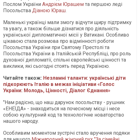
Послом України
Андрієм Юрашем
та першою леді
Посольства
Діаною Юраш
.
Маленькі українці мали змогу відчути щиру підтримку
та увагу, а також більше дізнатися про діяльність
української дипломатичної місії у Ватикані. Особливо
цікавою стала розмова про відмінності роботи
Посольства України при Святому Престолі та
Посольства України в Італійській Республіці, про роль
духовної дипломатії, спільні європейські цінності та
виклики, які сьогодні стоять перед Україною.
Читайте також:
Незламні таланти: українські діти
підкорюють Італію в межах ініціативи «Голос
України: Молодь, Цінності, Діалог Єднання»
"Нам радісно, що наш дарунок посольству - рушник
«ЕНЕЇДА» - знаходиться на почесному місці і несе
собою культурний код та технологічне новаторство
нашого народу.
Особливим моментом зустрічі стало вручення подяки
для нашого
Міжнародний жіночий рух "За сімейні