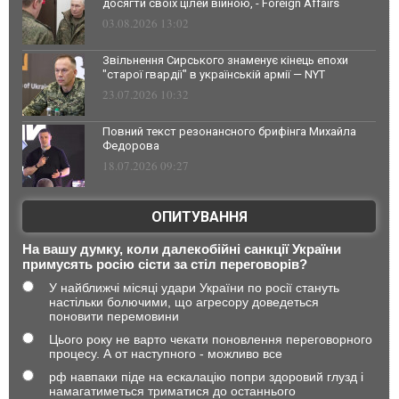
досягти своїх цілей війною, - Foreign Affairs
03.08.2026 13:02
Звільнення Сирського знаменує кінець епохи
"старої гвардії" в українській армії — NYT
23.07.2026 10:32
Повний текст резонансного брифінга Михайла
Федорова
18.07.2026 09:27
ОПИТУВАННЯ
На вашу думку, коли далекобійні санкції України
примусять росію сісти за стіл переговорів?
У найближчі місяці удари України по росії стануть
настільки болючими, що агресору доведеться
поновити перемовини
Цього року не варто чекати поновлення переговорного
процесу. А от наступного - можливо все
рф навпаки піде на ескалацію попри здоровий глузд і
намагатиметься триматися до останнього