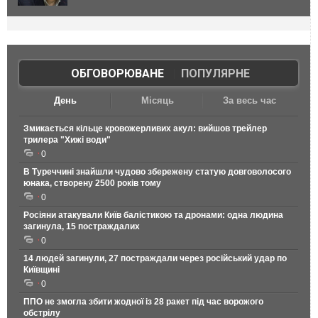
ОБГОВОРЮВАНЕ
|
ПОПУЛЯРНЕ
День
Місяць
За весь час
Змикається кільце кровожерливих акул: вийшов трейлер
трилера "Хижі води"
0
В Туреччині знайшли чудово збережену статую довговолосого
юнака, створену 2500 років тому
0
Росіяни атакували Київ балістикою та дронами: одна людина
загинула, 15 постраждалих
0
14 людей загинули, 27 постраждали через російський удар по
Київщині
0
ППО не змогла збити жодної із 28 ракет під час ворожого
обстрілу