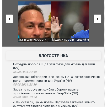
перемоги
Мудрик провів перший матч за "Челсі" після
Українські
допінгової дискваліфікації. ВІДЕО
під час лік
Франції
БЛОГОСТРІЧКА
Похмурий прогноз. Що Путін готує для України цієї зими
(NV)
05.08.2026, 23:48
Зеленський обговорив із генсеком НАТО Рютте постачання
ракет-перехоплювачів для України (NV)
05.08.2026, 23:36
Зараз по просуваннях у Сил оборони паритет
з росіянами — співзасновник DeepState (NV)
05.08.2026, 23:24
«Нам сказали, що ми праві». Верховен закликав змінити
систему суддівства після бою з Усиком (NV)