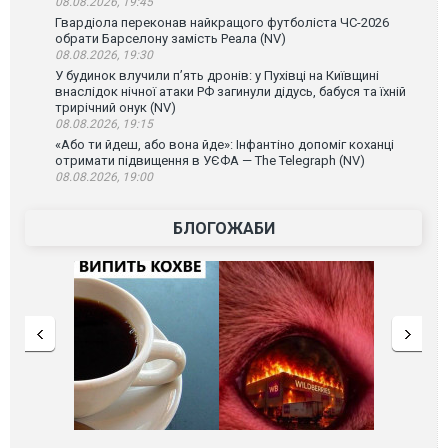
08.08.2026, 19:45
Гвардіола переконав найкращого футболіста ЧС-2026
обрати Барселону замість Реала (NV)
08.08.2026, 19:30
У будинок влучили п’ять дронів: у Пухівці на Київщині
внаслідок нічної атаки РФ загинули дідусь, бабуся та їхній
трирічний онук (NV)
08.08.2026, 19:15
«Або ти йдеш, або вона йде»: Інфантіно допоміг коханці
отримати підвищення в УЄФА — The Telegraph (NV)
08.08.2026, 19:00
БЛОГОЖАБИ