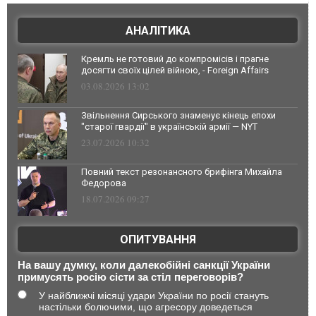
АНАЛІТИКА
Кремль не готовий до компромісів і прагне
досягти своїх цілей війною, - Foreign Affairs
03.08.2026 13:02
Звільнення Сирського знаменує кінець епохи
"старої гвардії" в українській армії — NYT
23.07.2026 10:32
Повний текст резонансного брифінга Михайла
Федорова
18.07.2026 09:27
ОПИТУВАННЯ
На вашу думку, коли далекобійні санкції України
примусять росію сісти за стіл переговорів?
У найближчі місяці удари України по росії стануть
настільки болючими, що агресору доведеться