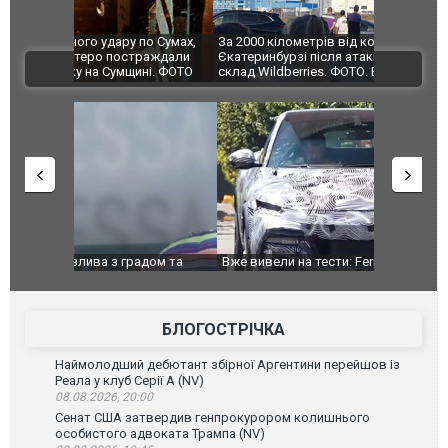
по Сумах,
За 2000 кілометрів від кордону з Україною: в
"Мої іграш
траждали
Єкатеринбурзі після атаки дронів загорівся
суперкарів
ВІДЕО
ині. ФОТО
склад Wildberries. ФОТО. ВІДЕО
дом та
Вже вивели на тести: Ferrari готує оновлення
Вийшов тре
позашляховика Purosangue. ВІДЕО
фільму "Аф
БЛОГОСТРІЧКА
Наймолодший дебютант збірної Аргентини перейшов із
Реала у клуб Серії А (NV)
08.08.2026, 20:00
Сенат США затвердив генпрокурором колишнього
особистого адвоката Трампа (NV)