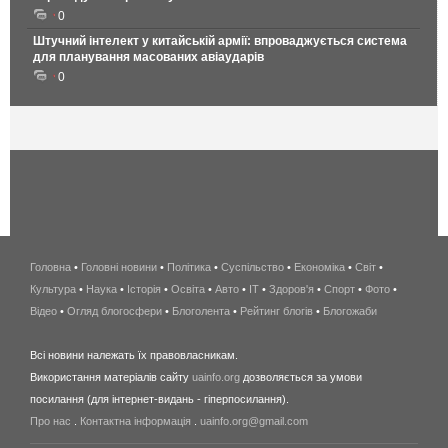
0
Штучний інтелект у китайській армії: впроваджується система
для планування масованих авіаударів
0
Головна
•
Головні новини
•
Політика
•
Суспільство
•
Економіка
беспроводной
•
Світ
•
Культура
•
Наука
•
Історія
•
Освіта
•
Авто
•
IT
•
Здоров'я
интернет
•
Спорт
•
Фото
•
Відео
•
Огляд блогосфери
•
Блоголента
•
Рейтинг блогів
киев
•
Блогожаби
и
Всі новини належать їх правовласникам.
область
Використання матеріалів сайту
uainfo.org
дозволяється за умови
wimax
посилання (для інтернет-видань - гіперпосилання).
интернет
Про нас
.
Контактна інформація
.
uainfo.org@gmail.com
в
киеве