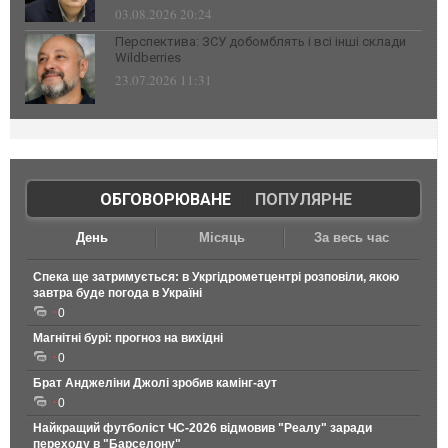
03.08.2026 20:24
Перспектива: ЗСУ добомблять і всі інші склади
Wildberries
23.07.2026 11:31
ОБГОВОРЮВАНЕ
|
ПОПУЛЯРНЕ
День
Місяць
За весь час
Спека ще затримується: в Укргідрометцентрі розповіли, якою
завтра буде погода в Україні
0
Магнітні бурі: прогноз на вихідні
0
Брат Анджеліни Джолі зробив камінг-аут
0
Найкращий футболіст ЧС-2026 відмовив "Реалу" заради
переходу в "Барселону"