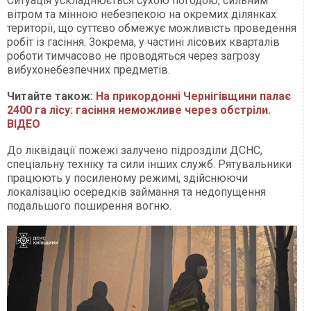
Ситуація ускладнюється сухою погодою, сильним
вітром та мінною небезпекою на окремих ділянках
території, що суттєво обмежує можливість проведення
робіт із гасіння. Зокрема, у частині лісових кварталів
роботи тимчасово не проводяться через загрозу
вибухонебезпечних предметів.
Читайте також:
На прикордонні Чернігівщини палає
2400 га лісу: гасіння неможливе через обстріли.
ВІДЕО
До ліквідації пожежі залучено підрозділи ДСНС,
спеціальну техніку та сили інших служб. Рятувальники
працюють у посиленому режимі, здійснюючи
локалізацію осередків займання та недопущення
подальшого поширення вогню.