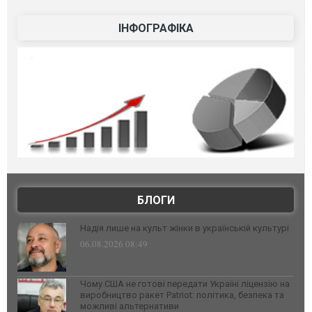
ІНФОГРАФІКА
БЛОГИ
Надія лише на культ жінки в українській культурі
06.08.2026 08:49
Чому США не готові передати Україні ліцензію на
виробництво ракет Patriot: політика, безпека та
можливі альтернативи