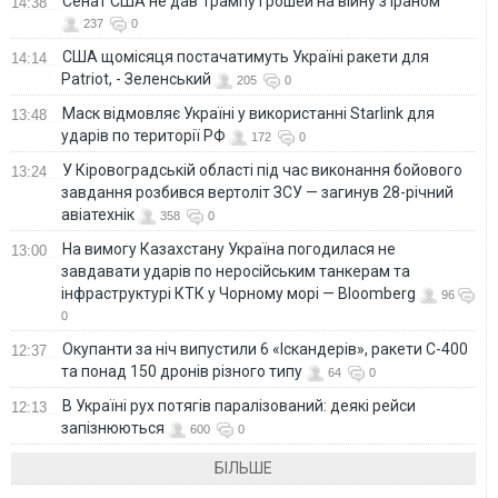
Сенат США не дав Трампу грошей на війну з Іраном
14:38
237
0
США щомісяця постачатимуть Україні ракети для
14:14
Patriot, - Зеленський
205
0
Маск відмовляє Україні у використанні Starlink для
13:48
ударів по території РФ
172
0
У Кіровоградській області під час виконання бойового
13:24
завдання розбився вертоліт ЗСУ — загинув 28-річний
авіатехнік
358
0
На вимогу Казахстану Україна погодилася не
13:00
завдавати ударів по неросійським танкерам та
інфраструктурі КТК у Чорному морі — Bloomberg
96
0
Окупанти за ніч випустили 6 «Іскандерів», ракети С-400
12:37
та понад 150 дронів різного типу
64
0
В Україні рух потягів паралізований: деякі рейси
12:13
запізнюються
600
0
БІЛЬШЕ