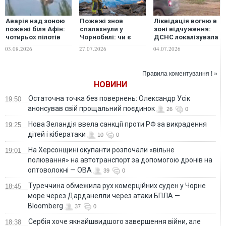
Аварія над зоною
Пожежі знов
Ліквідація вогню в
пожежі біля Афін:
спалахнули у
зоні відчуження:
чотирьох пілотів
Чорнобилі: чи є
ДСНС локалізувала
госпіталізували
загроза
нові осередки
03.08.2026
27.07.2026
04.07.2026
після зіткнення
радіаційного
займання
гелікоптерів
забруднення
Правила коментування ! »
НОВИНИ
Остаточна точка без повернень: Олександр Усік
19:50
анонсував свій прощальний поєдинок
26
0
Нова Зеландія ввела санкції проти РФ за викрадення
19:25
дітей і кібератаки
10
0
На Херсонщині окупанти розпочали «вільне
19:01
полювання» на автотранспорт за допомогою дронів на
оптоволокні — ОВА
39
0
Туреччина обмежила рух комерційних суден у Чорне
18:45
море через Дарданелли через атаки БПЛА —
Bloomberg
37
0
Сербія хоче якнайшвидшого завершення війни, але
18:38