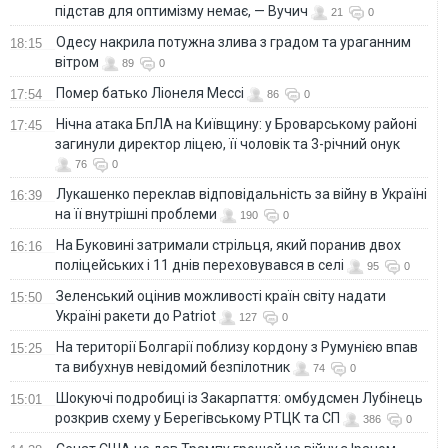
підстав для оптимізму немає, — Вучич
21
0
Одесу накрила потужна злива з градом та ураганним
18:15
вітром
89
0
Помер батько Ліонеля Мессі
17:54
86
0
Нічна атака БпЛА на Київщину: у Броварському районі
17:45
загинули директор ліцею, її чоловік та 3-річний онук
76
0
Лукашенко переклав відповідальність за війну в Україні
16:39
на її внутрішні проблеми
190
0
На Буковині затримали стрільця, який поранив двох
16:16
поліцейських і 11 днів переховувався в селі
95
0
Зеленський оцінив можливості країн світу надати
15:50
Україні ракети до Patriot
127
0
На території Болгарії поблизу кордону з Румунією впав
15:25
та вибухнув невідомий безпілотник
74
0
Шокуючі подробиці із Закарпаття: омбудсмен Лубінець
15:01
розкрив схему у Берегівському РТЦК та СП
386
0