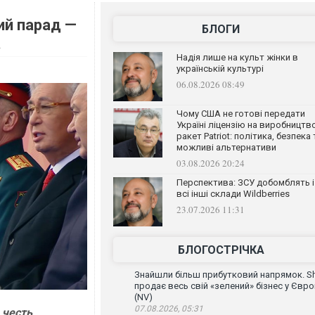
ий парад —
БЛОГИ
а
Надія лише на культ жінки в
українській культурі
06.08.2026 08:49
Чому США не готові передати
Україні ліцензію на виробництв
ракет Patriot: політика, безпека 
можливі альтернативи
03.08.2026 20:24
Перспектива: ЗСУ добомблять і
всі інші склади Wildberries
23.07.2026 11:31
БЛОГОСТРІЧКА
Знайшли більш прибутковий напрямок. Sh
продає весь свій «зелений» бізнес у Євро
(NV)
07.08.2026, 05:31
 честь