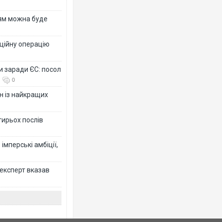
рям можна буде
ційну операцію
и заради ЄС: посол
0
н із найкращих
тирьох послів
імперські амбіції,
 експерт вказав