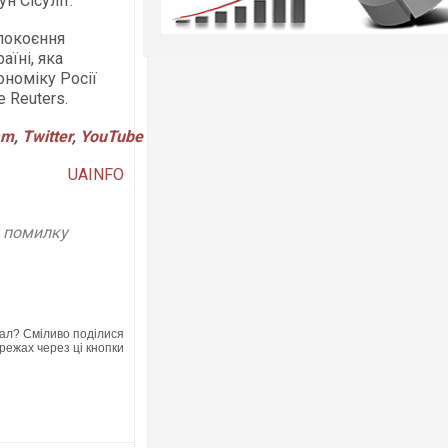
н Сісуліт.
епокоєння
аїні, яка
ономіку Росії
 Reuters.
am
,
Twitter
,
YouTube
UAINFO
у помилку
ал? Сміливо поділися
режах через ці кнопки