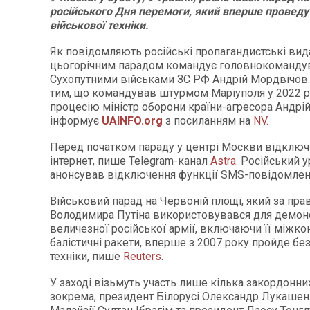
російського Дня перемоги, який вперше проведу
військової техніки.
Як повідомляють російські пропагандистські вид
цьогорічним парадом командує головнокоманду
Сухопутними військами ЗС РФ Андрій Мордвічов.
тим, що командував штурмом Маріуполя у 2022 р
процесію міністр оборони країни-агресора Андрій
інформує
UAINFO.org
з посиланням на
NV
.
Перед початком параду у центрі Москви відклю
інтернет, пише Telegram-канал
Astra
. Російський 
анонсував відключення функції SMS-повідомлен
Військовий парад на Червоній площі, який за пра
Володимира Путіна використовувався для демонс
величезної російської армії, включаючи її міжко
балістичні ракети, вперше з 2007 року пройде без
техніки, пише
Reuters
.
У заході візьмуть участь лише кілька закордонни
зокрема, президент Білорусі Олександр Лукашен