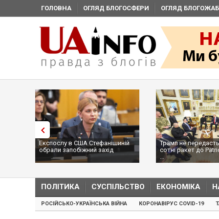
ГОЛОВНА
ОГЛЯД БЛОГОСФЕРИ
ОГЛЯД БЛОГОЖАБ
Експослу в США Стефанішиній
Трамп не передасть
обрали запобіжний захід
сотні ракет до Patri
...
ПОЛІТИКА
СУСПІЛЬСТВО
ЕКОНОМІКА
Н
РОСІЙСЬКО-УКРАЇНСЬКА ВІЙНА
КОРОНАВІРУС COVID-19