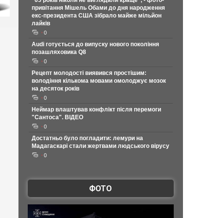
"65 років ніколи не виглядали краще", - фото-
привітання Мішель Обами до дня народження
екс-президента США зібрало майже мільйон
лайків
0
Audi готується до випуску нового покоління
позашляховика Q8
0
Рецепт молодості виявився простішим:
володіння кількома мовами омолоджує мозок
на десяток років
0
Неймар влаштував конфлікт після перемоги
"Сантоса". ВІДЕО
0
Достатньо було погладити: лемури на
Мадагаскарі стали жертвами людського вірусу
0
ФОТО