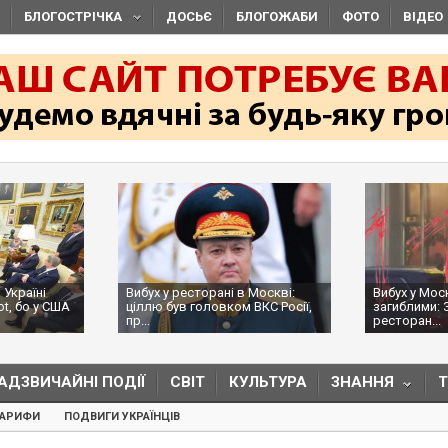
БЛОГОСТРІЧКА
ДОСЬЄ
БЛОГОЖАБИ
ФОТО
ВІДЕО
 Україні
Вибух у ресторані в Москві:
Вибух у Мос
ot, бо у США
ціллю був головком ВКС Росії,
загиблими: 
пр...
ресторан...
АДЗВИЧАЙНІ ПОДІЇ
СВІТ
КУЛЬТУРА
ЗНАННЯ
ТАРИФИ
ПОДВИГИ УКРАЇНЦІВ