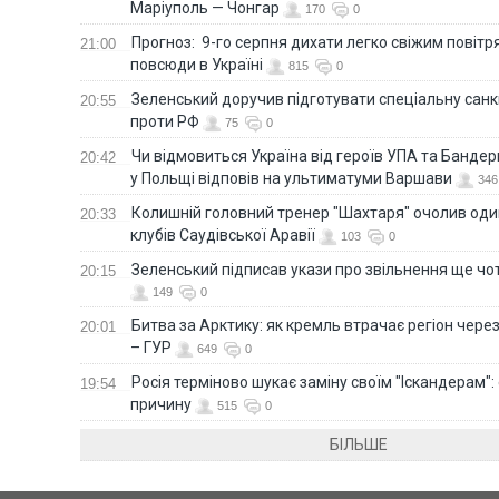
Маріуполь — Чонгар
170
0
Прогноз: 9-го серпня дихати легко свіжим повіт
21:00
повсюди в Україні
815
0
Зеленський доручив підготувати спеціальну санк
20:55
проти РФ
75
0
Чи відмовиться Україна від героїв УПА та Бандер
20:42
у Польщі відповів на ультиматуми Варшави
346
Колишній головний тренер "Шахтаря" очолив оди
20:33
клубів Саудівської Аравії
103
0
Зеленський підписав укази про звільнення ще чо
20:15
149
0
Битва за Арктику: як кремль втрачає регіон через 
20:01
– ГУР
649
0
Росія терміново шукає заміну своїм "Іскандерам":
19:54
причину
515
0
БІЛЬШЕ