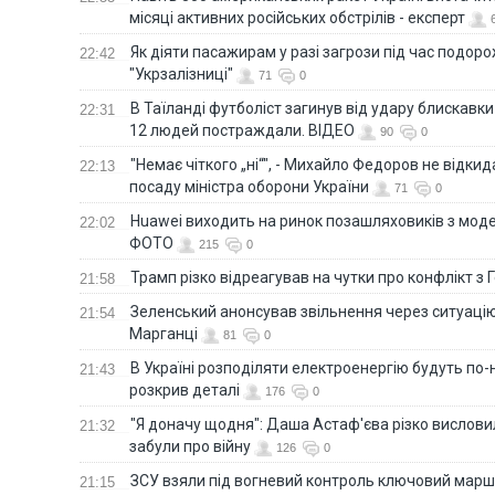
місяці активних російських обстрілів - експерт
Як діяти пасажирам у разі загрози під час подорож
22:42
"Укрзалізниці"
71
0
В Таїланді футболіст загинув від удару блискавки
22:31
12 людей постраждали. ВІДЕО
90
0
"Немає чіткого „ні“", - Михайло Федоров не відки
22:13
посаду міністра оборони України
71
0
Huawei виходить на ринок позашляховиків з моде
22:02
ФОТО
215
0
Трамп різко відреагував на чутки про конфлікт з 
21:58
Зеленський анонсував звільнення через ситуацію
21:54
Марганці
81
0
В Україні розподіляти електроенергію будуть по
21:43
розкрив деталі
176
0
"Я доначу щодня": Даша Астаф'єва різко висловила
21:32
забули про війну
126
0
ЗСУ взяли під вогневий контроль ключовий марш
21:15