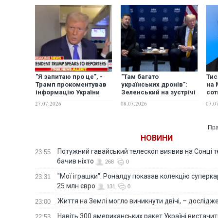
"Я запитаю про це", -
"Там багато
Тис
Трамп прокоментував
українських дронів":
на 
інформацію України
Зеленський на зустрічі
сот
щодо військової
з Трампом пояснив,
роз
27.07.2026
08.07.2026
07.0
допомоги Москви
чому не полетить в
від
Тегерану
Москву до Путіна
Пра
НОВИНИ
Потужний гавайський телескоп виявив на Сонці те
23:55
бачив ніхто
268
0
"Мої іграшки": Роналду показав колекцію суперка
23:31
25 млн євро
131
0
Життя на Землі могло виникнути двічі, – дослідж
23:00
Навіть 300 американських ракет Україні вистачит
22:53