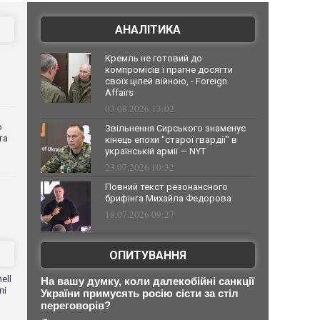
АНАЛІТИКА
Кремль не готовий до
компромісів і прагне досягти
своїх цілей війною, - Foreign
Affairs
03.08.2026 13:02
о
Звільнення Сирського знаменує
та
кінець епохи "старої гвардії" в
українській армії — NYT
23.07.2026 10:32
Повний текст резонансного
брифінга Михайла Федорова
18.07.2026 09:27
ОПИТУВАННЯ
ell
На вашу думку, коли далекобійні санкції
пі
України примусять росію сісти за стіл
переговорів?