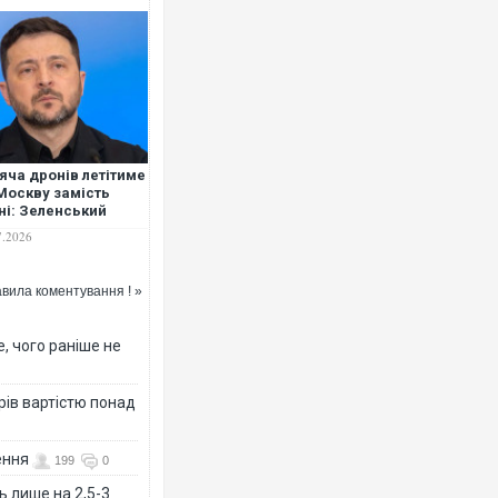
Росія атакувала Суми КАБами
торговельний центр, будинки, 
яча дронів летітиме
ФОТО
Москву замість
ні: Зеленський
повів, коли Путін
7.2026
чує війну особисто
вила коментування ! »
, чого раніше не
рів вартістю понад
Топпосадовцю Повітряних Сил
ення
підозру
199
0
ь лише на 2,5-3