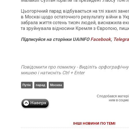
Малайзії Султан Ібрагім та президент Лаосу Тонглу
Цьогорічний парад відбувається на тлі хвилі зан
в Москві щодо остаточного результату війни в Укр
забрала життя сотень тисяч людей, виснажила ек
та зруйнувала відносини Кремля з Європою, пише
Підписуйся
на
сторінки
UAINFO
Facebook
,
Telegr
Повідомити про помилку - Виділіть орфографічн
мишею і натисніть Ctrl + Enter
Путін
парад
Москва
Сподобався матері
ним в соцме
ІНШІ НОВИНИ ПО ТЕМІ