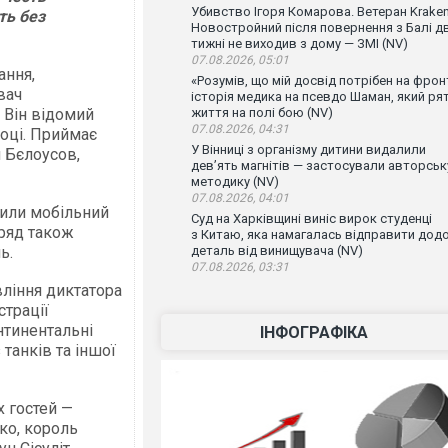
Убивство Ігоря Комарова. Ветеран Krake
ть без
Новостройний після повернення з Балі д
тижні не виходив з дому — ЗМІ (NV)
07.08.2026, 05:01
ання,
«Розумів, що мій досвід потрібен на фронт
вач
історія медика на псевдо Шаман, який ря
 Він відомий
життя на полі бою (NV)
07.08.2026, 04:31
оці. Приймає
У Вінниці з організму дитини видалили
 Бєлоусов,
дев’ять магнітів — застосували авторськ
методику (NV)
07.08.2026, 04:01
чили мобільний
Суд на Харківщині виніс вирок студенці
уряд також
з Китаю, яка намагалась відправити дод
ь.
деталь від винищувача (NV)
07.08.2026, 03:31
вління диктатора
трації
нтинентальні
ІНФОГРАФІКА
 танків та іншої
х гостей —
ко, король