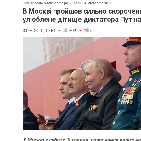
Вся правда з блогосфери
»
Новини блогосфери
»
В Москві пройшов сильно скорочен
улюблене дітище диктатора Путін
•
•
09.05.2026, 10:54
602
0
У Москві у суботу, 9 травня, розпочався парад на