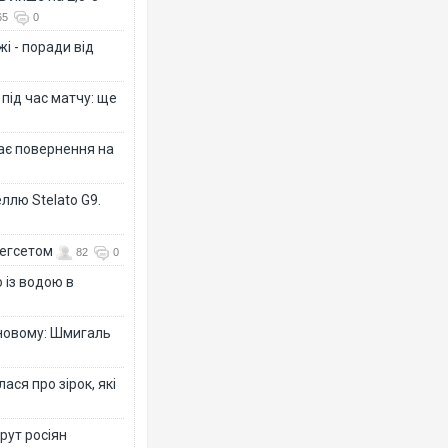
65
0
і - поради від
 під час матчу: ще
дає повернення на
ллю Stelato G9.
Гегсетом
82
0
 із водою в
-новому: Шмигаль
ся про зірок, які
рут росіян