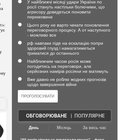
У найближчі місяці удари України по
n
росії стануть настільки болючими, що
ва
агресору доведеться поновити
перемовини
Цього року не варто чекати поновлення
і»:
переговорного процесу. А от наступного
тує
- можливо все
рф навпаки піде на ескалацію попри
здоровий глузд і намагатиметься
у
триматися до останнього
Найближчим часом росія може
погодитись на переговори, але
серйозних намірів росіяни не матимуть
ому
Вже давно не роблю жодних прогнозів
щодо завершення війни
ОБГОВОРЮВАНЕ
|
ПОПУЛЯРНЕ
День
Місяць
За весь час