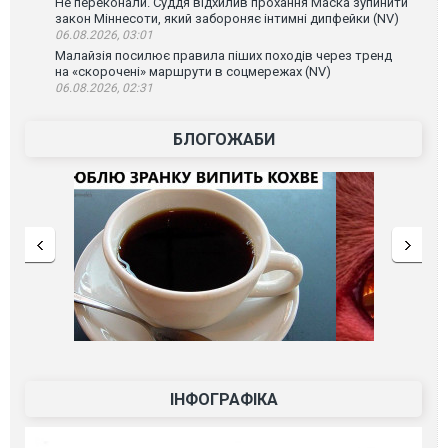
Не переконали. Суддя відхилив прохання Маска зупинити
закон Міннесоти, який забороняє інтимні дипфейки (NV)
06.08.2026, 03:01
Малайзія посилює правила піших походів через тренд
на «скорочені» маршрути в соцмережах (NV)
06.08.2026, 02:31
БЛОГОЖАБИ
ІНФОГРАФІКА