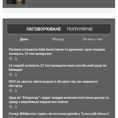
ОБГОВОРЮВАНЕ
|
ПОПУЛЯРНЕ
День
Місяць
За весь час
Росіяни атакували Київ балістикою та дронами: одна людина
загинула, 15 постраждалих
0
14 людей загинули, 27 постраждали через російський удар по
Київщині
0
ППО не змогла збити жодної із 28 ракет під час ворожого
обстрілу
0
Удар по "Епіцентру": ворог знищив ключові логістичні центри та
завод з виробництв керамічної плитки
0
Склад Wildberries горить після атаки дронів у Тульській області