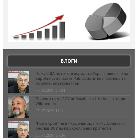
БЛОГИ
Чому США не готові передати Україні ліцензію на
виробництво ракет Patriot: політика, безпека та
можливі альтернативи
03.08.2026 20:24
Перспектива: ЗСУ добомблять і всі інші склади
Wildberries
23.07.2026 11:31
“Нова кров” чи вимушений хід? Чому Драпатий
очолив ЗСУ на піку суспільних протестів
22.07.2026 20:36