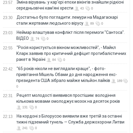
Зміна вірувань: у кар'єрі епохи вікінгів знайшли рідкісні
23:57
середньовічні кам’яні хрести
43
0
Достатньо було погладити: лемури на Мадагаскарі
23:30
стали жертвами людського вірусу
89
0
Неймар влаштував конфлікт після перемоги "Сантоса".
23:03
ВІДЕО
74
0
"Росія користується вікном можливостей", - Майкл
22:55
Кларк заявив про критичний дефіцит протибалістичних
ракет в Україні
84
0
"65 років ніколи не виглядали краще", - фото-
22:42
привітання Мішель Обами до дня народження екс-
президента США зібрало майже мільйон лайків
189
0
Рецепт молодості виявився простішим: володіння
22:31
кількома мовами омолоджує мозок на десяток років
131
0
На кордоні з Білоруссю виявили вже третій за останні
22:13
тижні підземний тунель — Служба держохорони Литви
241
0