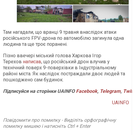
Там нагадали, що вранці 9 травня внаслідок атаки
російського FPV-дрона по автомобілю загинула одна
людина та ще троє поранені.
Пізно ввечері міський голова Харкова Ігор
Терехов
написав
, що російський дрон влучив у
технічний поверх 9-поверхівки в Індустріальному
районі міста. Як наслідок постраждали двоє людей та
пошкоджено сам будинок.
Підписуйся
на
сторінки
UAINFO
Facebook
,
Telegram
,
Twitt
UAINFO
Повідомити про помилку - Виділіть орфографічну
помилку мишею і натисніть Ctrl + Enter