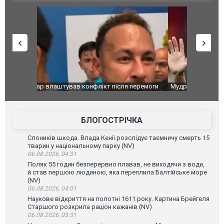
перемоги
Мудрик провів перший матч за "Челсі" після
Українські
допінгової дискваліфікації. ВІДЕО
під час лік
Франції
БЛОГОСТРІЧКА
Слоників шкода. Влада Кенії розслідує таємничу смерть 15
тварин у національному парку (NV)
06.08.2026, 04:31
Поляк 55 годин безперервно плавав, не виходячи з води,
й став першою людиною, яка переплила Балтійське море
(NV)
06.08.2026, 04:01
Наукове відкриття на полотні 1611 року. Картина Брейгеля
Старшого розкрила раціон кажанів (NV)
06.08.2026, 03:31