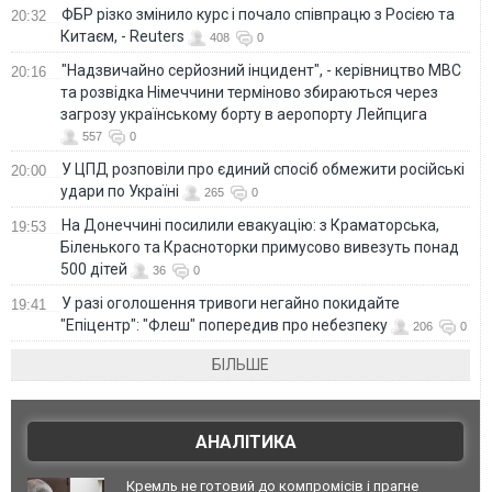
ФБР різко змінило курс і почало співпрацю з Росією та
20:32
Китаєм, - Reuters
408
0
"Надзвичайно серйозний інцидент", - керівництво МВС
20:16
та розвідка Німеччини терміново збираються через
загрозу українському борту в аеропорту Лейпцига
557
0
У ЦПД розповіли про єдиний спосіб обмежити російські
20:00
удари по Україні
265
0
На Донеччині посилили евакуацію: з Краматорська,
19:53
Біленького та Красноторки примусово вивезуть понад
500 дітей
36
0
У разі оголошення тривоги негайно покидайте
19:41
"Епіцентр": "Флеш" попередив про небезпеку
206
0
БІЛЬШЕ
АНАЛІТИКА
Кремль не готовий до компромісів і прагне