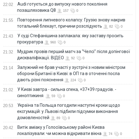
Audi готується до випуску нового покоління
22:02
позашляховика Q8
157
0
Повторення липневого колапсу: Грузію знову накрив
21:55
тотальний блекаут, причини розслідують
82
0
У суді Стефанішина заплакала: яку заставу просить
21:43
прокуратура
960
0
Мудрик провів перший матч за "Челсі" після допінгової
21:32
дискваліфікації. ВІДЕО
92
0
Залужний не брав участі у зустрічі з новим міністром
21:14
оборони Британії в Києві: в ОП та в оточенні посла
дають різні пояснення
224
0
У Києві завтра - сильна спека, +37+39 градусів. -
21:02
синоптикиня
59
0
Україна та Польща погодили наступні кроки щодо
20:53
ексгумацій: у Львові підбили підсумки виконання
домовленостей
89
0
Витік аміаку у Голосіївському районі Києва
20:42
локалізували: чи можна відкривати вікна
74
0