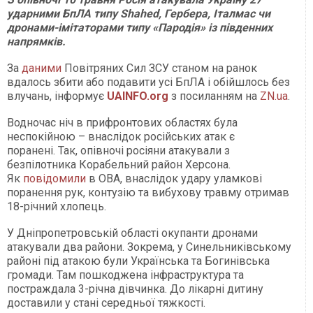
ударними БпЛА типу Shahed, Гербера, Італмас чи
дронами-імітаторами типу «Пародія» із південних
напрямків.
За
даними
Повітряних Сил ЗСУ станом на ранок
вдалось збити або подавити усі БпЛА і обійшлось без
влучань, інформує
UAINFO.org
з посиланням на
ZN.ua
.
Водночас ніч в прифронтових областях була
неспокійною – внаслідок російських атак є
поранені. Так, опівночі росіяни атакували з
безпілотника Корабельний район Херсона.
Як
повідомили
в ОВА, внаслідок удару уламкові
поранення рук, контузію та вибухову травму отримав
18-річний хлопець.
У Дніпропетровській області окупанти дронами
атакували два райони. Зокрема, у Синельниківському
районі під атакою були Українська та Богинівська
громади. Там пошкоджена інфраструктура та
постраждала 3-річна дівчинка. До лікарні дитину
доставили у стані середньої тяжкості.