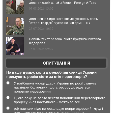
досягти своїх цілей війною, - Foreign Affairs
03.08.2026 13:02
Звільнення Сирського знаменує кінець епохи
"старої гвардії" в українській армії — NYT
23.07.2026 10:32
Повний текст резонансного брифінга Михайла
Федорова
18.07.2026 09:27
ОПИТУВАННЯ
На вашу думку, коли далекобійні санкції України
примусять росію сісти за стіл переговорів?
У найближчі місяці удари України по росії стануть
настільки болючими, що агресору доведеться
поновити перемовини
Цього року не варто чекати поновлення переговорного
процесу. А от наступного - можливо все
рф навпаки піде на ескалацію попри здоровий глузд і
намагатиметься триматися до останнього