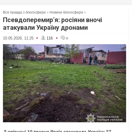
Вся правда з блогосфери
»
Новини блогосфери
»
Псевдоперемир’я: росіяни вночі
атакували Україну дронами
•
•
10.05.2026, 11:25
116
0
З опівночі 10 травня Росія атакувала Україну 27