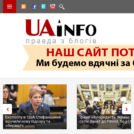
Експослу в США Стефанішиній
Трамп не передасть Україні
вручили нову підозру та
сотні ракет до Patriot, бо у С
обирають...
...