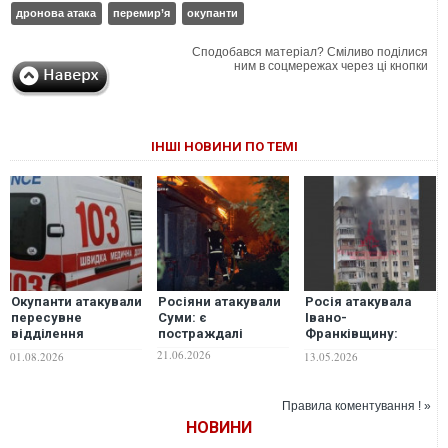
дронова атака
перемир’я
окупанти
Сподобався матеріал? Сміливо поділися
ним в соцмережах через ці кнопки
ІНШІ НОВИНИ ПО ТЕМІ
Окупанти атакували
Росіяни атакували
Росія атакувала
пересувне
Суми: є
Івано-
відділення
постраждалі
Франківщину:
"Укрпошти" на
окупанти поцілили
21.06.2026
01.08.2026
13.05.2026
Чернігівщині, є
у багатоповерхівку
поранені
Правила коментування ! »
НОВИНИ