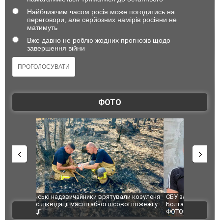
Найближчим часом росія може погодитись на
переговори, але серйозних намірів росіяни не
матимуть
Вже давно не роблю жодних прогнозів щодо
завершення війни
ФОТО
и козуленя
СБУ за сприяння Нацполіції та правоохоронців
Росіяни ат
ї пожежі у
Болгарії затримала міжнародного наркобарона.
одна людин
ВІДЕО
ФОТО