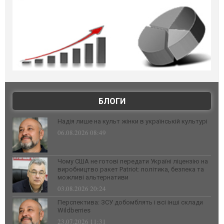
БЛОГИ
Надія лише на культ жінки в українській культурі
06.08.2026 08:49
Чому США не готові передати Україні ліцензію на
виробництво ракет Patriot: політика, безпека та
можливі альтернативи
03.08.2026 20:24
Перспектива: ЗСУ добомблять і всі інші склади
Wildberries
23.07.2026 11:31