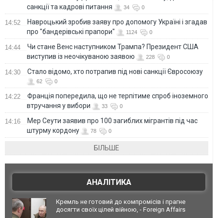
санкції та кадрові питання
34
0
Навроцький зробив заяву про допомогу Україні і згадав
14:52
про "бандерівські прапори"
1124
0
Чи стане Венс наступником Трампа? Президент США
14:44
виступив із неочікуваною заявою
228
0
Стало відомо, хто потрапив під нові санкції Євросоюзу
14:30
62
0
Франція попередила, що не терпітиме спроб іноземного
14:22
втручання у вибори
33
0
Мер Сеути заявив про 100 загиблих мігрантів під час
14:16
штурму кордону
78
0
БІЛЬШЕ
АНАЛІТИКА
Кремль не готовий до компромісів і прагне
досягти своїх цілей війною, - Foreign Affairs