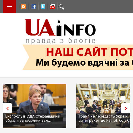
Експослу в США Стефанішиній
Трамп не передасть Україні
обрали запобіжний захід
сотні ракет до Patriot, бо у С
...