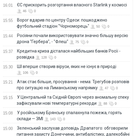
ЄС прискорить розгортання власного Starlink у космосі
16:01
46
0
Ворог вдарив по центру Одеси: пошкоджено
15:55
футбольний стадіон "Чорноморець"
50
0
Росіяни почали використовувати значно більшу версію
15:44
дрона "Гербера", - "Флеш"
75
0
Кредитна криза дісталася найбільших банків Росії -
15:37
розвідка
128
0
ШІ вперше створив віруси, яких не існує в природі
15:30
106
0
Атак стає більше, просування - нема: Трегубов розповів
15:21
про ситуацію на Лиманському напрямку
47
0
У Центральній та Східній Європі через аномальну спеку
15:15
зафіксували нові температурні рекорди
88
0
У російському Брянську спалахнула пожежа, горять
15:08
склади — ЗМІ
143
0
Зеленський заслухав доповідь Драпатого: обговорили
15:00
питання захисту Донеччини, антибалістику, далекобійні