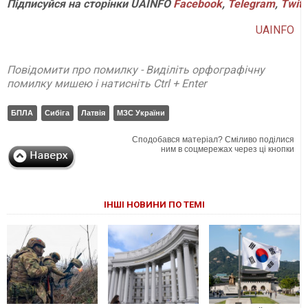
Підписуйся
на
сторінки
UAINFO
Facebook
,
Telegram
,
Twitt
UAINFO
Повідомити про помилку - Виділіть орфографічну
помилку мишею і натисніть Ctrl + Enter
БПЛА
Сибіга
Латвія
МЗС України
Сподобався матеріал? Сміливо поділися
ним в соцмережах через ці кнопки
ІНШІ НОВИНИ ПО ТЕМІ