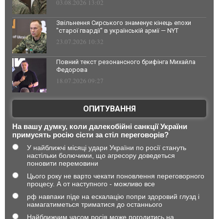
03.08.2026 13:02
Звільнення Сирського знаменує кінець епохи
"старої гвардії" в українській армії — NYT
23.07.2026 10:32
Повний текст резонансного брифінга Михайла
Федорова
18.07.2026 09:27
ОПИТУВАННЯ
На вашу думку, коли далекобійні санкції України
примусять росію сісти за стіл переговорів?
У найближчі місяці удари України по росії стануть
настільки болючими, що агресору доведеться
поновити перемовини
Цього року не варто чекати поновлення переговорного
процесу. А от наступного - можливо все
рф навпаки піде на ескалацію попри здоровий глузд і
намагатиметься триматися до останнього
Найближчим часом росія може погодитись на