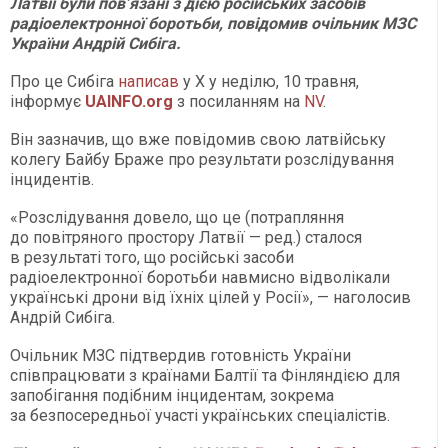
Латвії були пов’язані з дією російських засобів
радіоелектронної боротьби, повідомив очільник МЗС
України Андрій Сибіга.
Про це Сибіга
написав
у Х у неділю, 10 травня,
інформує
UAINFO.org
з посиланням на
NV
.
Він зазначив, що вже повідомив свою латвійську
колегу Байбу Браже про результати розслідування
інцидентів.
«Розслідування довело, що це (потрапляння
до повітряного простору Латвії — ред.) сталося
в результаті того, що російські засоби
радіоелектронної боротьби навмисно відволікали
українські дрони від їхніх цілей у Росії», — наголосив
Андрій Сибіга.
Очільник МЗС підтвердив готовність України
співпрацювати з країнами Балтії та Фінляндією для
запобігання подібним інцидентам, зокрема
за безпосередньої участі українських спеціалістів.