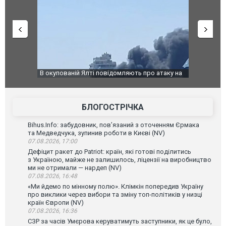
о атаку на
За 2000 кілометрів від кордону з Україною: в
В Таїланді 
го диму.
Єкатеринбурзі після атаки дронів загорівся
блискавки 
склад Wildberries. ФОТО. ВІДЕО
постражда
БЛОГОСТРІЧКА
Bihus.Info: забудовник, пов’язаний з оточенням Єрмака
та Медведчука, зупинив роботи в Києві (NV)
07.08.2026, 17:00
Дефіцит ракет до Patriot: країн, які готові поділитись
з Україною, майже не залишилось, ліцензії на виробництво
ми не отримали — нардеп (NV)
07.08.2026, 16:48
«Ми йдемо по мінному полю». Клімкін попередив Україну
про виклики через вибори та зміну топ-політиків у низці
країн Європи (NV)
07.08.2026, 16:36
СЗР за часів Умєрова керуватимуть заступники, як це було,