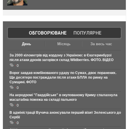
ОБГОВОРЮВАНЕ
|
ПОПУЛЯРНЕ
День
Місяць
За весь час
За 2000 кілометрів від кордону з Україною: в Єкатеринбурзі
після атаки дронів загорівся склад Wildberries. ФОТО. ВІДЕО
0
Ворог завдав комбінованого удару по Сумах, двоє поранених.
Ще десятеро постраждали після атаки БПЛА по ринку на
Сумщині. ФОТО
0
На аеродромі "Гвардійське" в окупованому Криму спалахнула
масштабна пожежа на складі пального
0
В адміністрації Вучича анонсували перший візит Зеленського до
Сербії
0