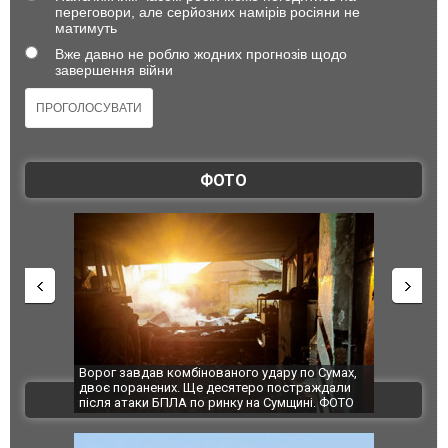
переговори, але серйозних намірів росіяни не
матимуть
Вже давно не роблю жодних прогнозів щодо
завершення війни
ФОТО
по Сумах,
За 2000 кілометрів від кордону з Україною: в
"Мої іграш
траждали
Єкатеринбурзі після атаки дронів загорівся
суперкарів
ВІДЕО
ині. ФОТО
склад Wildberries. ФОТО. ВІДЕО