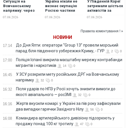
Ситуація на
Україна ніколи не
У Південній Кореї
Вовчанському
визнає окупацію
затримали шістьох
напрямку: через
Росією частини
активістів за
брак сил росіяни
Грузії - МЗС
несанкціоновану
07.08.2026
07.08.2026
07.08.2026
змінили тактику
поїздку в Україну
дій, - військовий
Правила коментування ! »
НОВИНИ
До Дня Ялти: оператори “Group 13” провели морський
17:14
парад біля південного узбережжя Криму, - ГУР
2
0
Поліція Іспанії викрила масштабну мережу контрабанди
17:00
мігрантів і наркотиків
14
0
У ЗСУ розкрили мету російських ДРГ на Вовчанському
16:45
напрямку
32
0
Після ударів по НПЗ у Росії хочуть знизити вимоги до
16:32
якості авіапального — росЗМІ
32
0
Жертв вкусили комарі: у Україні за пів року зафіксували
16:16
два випадки гарячки Західного Нілу
56
0
Командира артилерійського дивізіону підозрюють у
16:08
продажу понад 100 кг тротилу
47
0