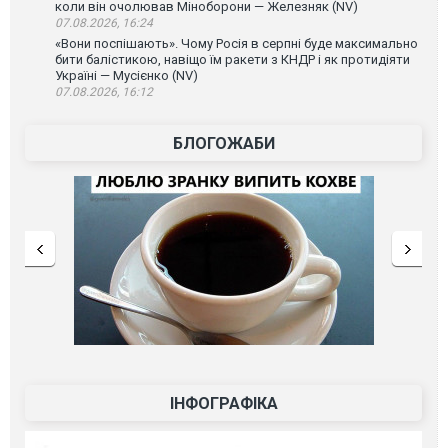
коли він очолював Міноборони — Железняк (NV)
07.08.2026, 16:24
«Вони поспішають». Чому Росія в серпні буде максимально
бити балістикою, навіщо їм ракети з КНДР і як протидіяти
Україні — Мусієнко (NV)
07.08.2026, 16:12
БЛОГОЖАБИ
ІНФОГРАФІКА