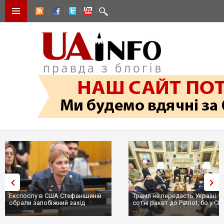
Експослу в США Стефанішиній
Трамп не передасть Україні
обрали запобіжний захід
сотні ракет до Patriot, бо у С
...