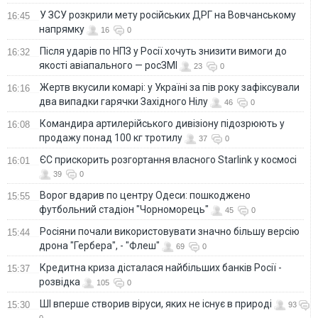
У ЗСУ розкрили мету російських ДРГ на Вовчанському
16:45
напрямку
16
0
Після ударів по НПЗ у Росії хочуть знизити вимоги до
16:32
якості авіапального — росЗМІ
23
0
Жертв вкусили комарі: у Україні за пів року зафіксували
16:16
два випадки гарячки Західного Нілу
46
0
Командира артилерійського дивізіону підозрюють у
16:08
продажу понад 100 кг тротилу
37
0
ЄС прискорить розгортання власного Starlink у космосі
16:01
39
0
Ворог вдарив по центру Одеси: пошкоджено
15:55
футбольний стадіон "Чорноморець"
45
0
Росіяни почали використовувати значно більшу версію
15:44
дрона "Гербера", - "Флеш"
69
0
Кредитна криза дісталася найбільших банків Росії -
15:37
розвідка
105
0
ШІ вперше створив віруси, яких не існує в природі
15:30
93