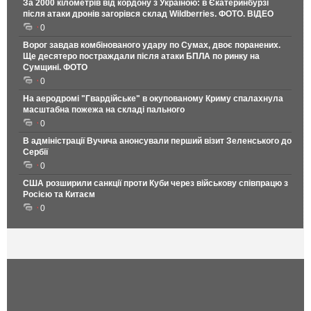
За 2000 кілометрів від кордону з Україною: в Єкатеринбурзі
після атаки дронів загорівся склад Wildberries. ФОТО. ВІДЕО
0
Ворог завдав комбінованого удару по Сумах, двоє поранених.
Ще десятеро постраждали після атаки БПЛА по ринку на
Сумщині. ФОТО
0
На аеродромі "Гвардійське" в окупованому Криму спалахнула
масштабна пожежа на складі пального
0
В адміністрації Вучича анонсували перший візит Зеленського до
Сербії
0
США розширили санкції проти Куби через військову співпрацю з
Росією та Китаєм
0