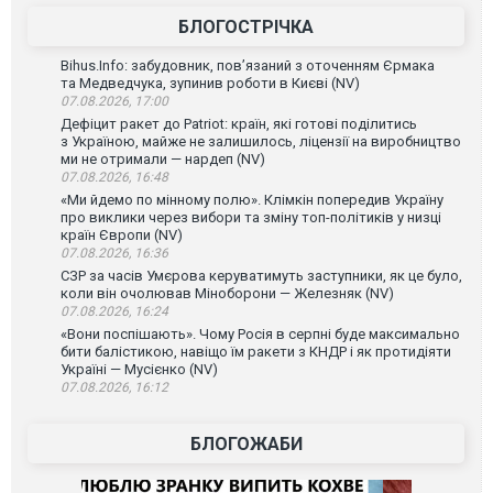
БЛОГОСТРІЧКА
Bihus.Info: забудовник, пов’язаний з оточенням Єрмака
та Медведчука, зупинив роботи в Києві (NV)
07.08.2026, 17:00
Дефіцит ракет до Patriot: країн, які готові поділитись
з Україною, майже не залишилось, ліцензії на виробництво
ми не отримали — нардеп (NV)
07.08.2026, 16:48
«Ми йдемо по мінному полю». Клімкін попередив Україну
про виклики через вибори та зміну топ-політиків у низці
країн Європи (NV)
07.08.2026, 16:36
СЗР за часів Умєрова керуватимуть заступники, як це було,
коли він очолював Міноборони — Железняк (NV)
07.08.2026, 16:24
«Вони поспішають». Чому Росія в серпні буде максимально
бити балістикою, навіщо їм ракети з КНДР і як протидіяти
Україні — Мусієнко (NV)
07.08.2026, 16:12
БЛОГОЖАБИ