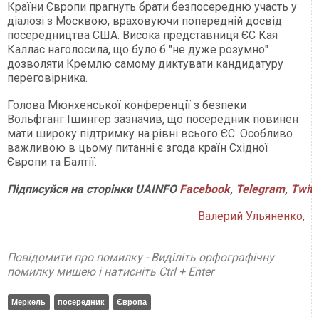
Країни Європи прагнуть брати безпосередню участь у
діалозі з Москвою, враховуючи попередній досвід
посередництва США. Висока представниця ЄС Кая
Каллас наголосила, що було б "не дуже розумно"
дозволяти Кремлю самому диктувати кандидатуру
переговірника.
Голова Мюнхенської конференції з безпеки
Вольфганг Ішингер зазначив, що посередник повинен
мати широку підтримку на рівні всього ЄС. Особливо
важливою в цьому питанні є згода країн Східної
Європи та Балтії.
Підписуйся
на
сторінки
UAINFO
Facebook
,
Telegram
,
Twitt
Валерий Ульяненко,
Повідомити про помилку - Виділіть орфографічну
помилку мишею і натисніть Ctrl + Enter
Меркель
посередник
Європа