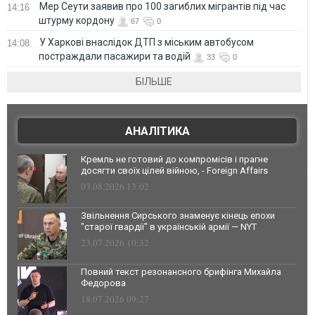
Мер Сеути заявив про 100 загиблих мігрантів під час
14:16
штурму кордону
67
0
У Харкові внаслідок ДТП з міським автобусом
14:08
постраждали пасажири та водій
33
0
БІЛЬШЕ
АНАЛІТИКА
Кремль не готовий до компромісів і прагне
досягти своїх цілей війною, - Foreign Affairs
03.08.2026 13:02
Звільнення Сирського знаменує кінець епохи
"старої гвардії" в українській армії — NYT
23.07.2026 10:32
Повний текст резонансного брифінга Михайла
Федорова
18.07.2026 09:27