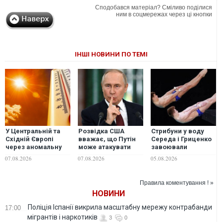
Сподобався матеріал? Сміливо поділися
ним в соцмережах через ці кнопки
ІНШІ НОВИНИ ПО ТЕМІ
У Центральній та
Розвідка США
Стрибуни у воду
Східній Європі
вважає, що Путін
Середа і Гриценко
через аномальну
може атакувати
завоювали
спеку зафіксували
одну з країн НАТО
"бронзу"
07.08.2026
07.08.2026
05.08.2026
нові температурні
вже цієї осені, -
чемпіонату Європи
рекорди
WSJ
Правила коментування ! »
НОВИНИ
Поліція Іспанії викрила масштабну мережу контрабанди
17:00
мігрантів і наркотиків
3
0