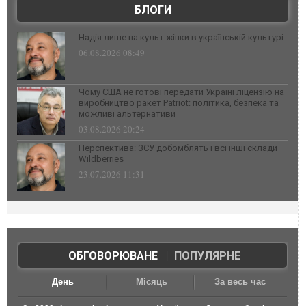
БЛОГИ
Надія лише на культ жінки в українській культурі
06.08.2026 08:49
Чому США не готові передати Україні ліцензію на
виробництво ракет Patriot: політика, безпека та
можливі альтернативи
03.08.2026 20:24
Перспектива: ЗСУ добомблять і всі інші склади
Wildberries
23.07.2026 11:31
ОБГОВОРЮВАНЕ
|
ПОПУЛЯРНЕ
День
Місяць
За весь час