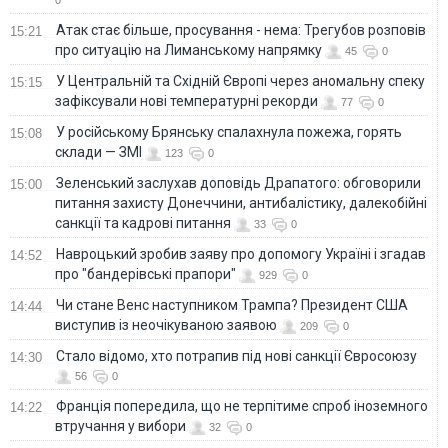
0
Атак стає більше, просування - нема: Трегубов розповів
15:21
про ситуацію на Лиманському напрямку
45
0
У Центральній та Східній Європі через аномальну спеку
15:15
зафіксували нові температурні рекорди
77
0
У російському Брянську спалахнула пожежа, горять
15:08
склади — ЗМІ
123
0
Зеленський заслухав доповідь Драпатого: обговорили
15:00
питання захисту Донеччини, антибалістику, далекобійні
санкції та кадрові питання
33
0
Навроцький зробив заяву про допомогу Україні і згадав
14:52
про "бандерівські прапори"
929
0
Чи стане Венс наступником Трампа? Президент США
14:44
виступив із неочікуваною заявою
209
0
Стало відомо, хто потрапив під нові санкції Євросоюзу
14:30
56
0
Франція попередила, що не терпітиме спроб іноземного
14:22
втручання у вибори
32
0