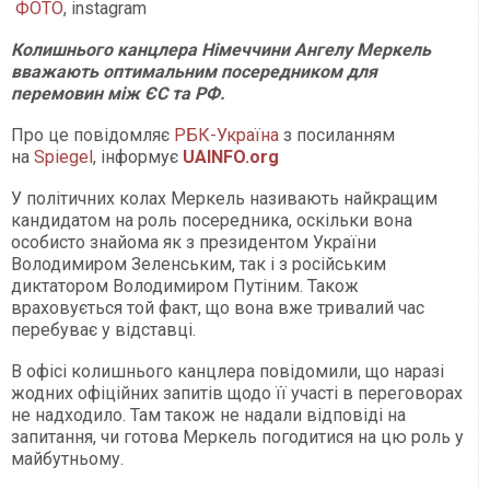
ФОТО
, instagram
Колишнього канцлера Німеччини Ангелу Меркель
вважають оптимальним посередником для
перемовин між ЄС та РФ.
Про це повідомляє
РБК-Україна
з посиланням
на
Spiegel
, інформує
UAINFO.org
У політичних колах Меркель називають найкращим
кандидатом на роль посередника, оскільки вона
особисто знайома як з президентом України
Володимиром Зеленським, так і з російським
диктатором Володимиром Путіним. Також
враховується той факт, що вона вже тривалий час
перебуває у відставці.
В офісі колишнього канцлера повідомили, що наразі
жодних офіційних запитів щодо її участі в переговорах
не надходило. Там також не надали відповіді на
запитання, чи готова Меркель погодитися на цю роль у
майбутньому.