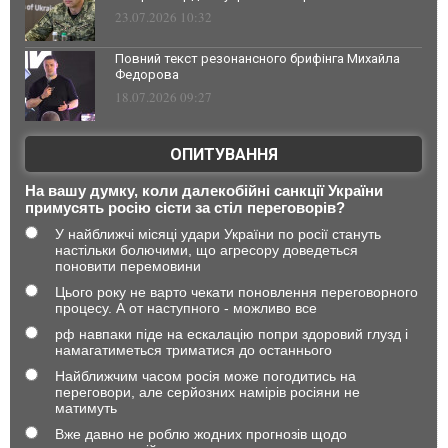
23.07.2026 10:32
Повний текст резонансного брифінга Михайла
Федорова
18.07.2026 09:27
ОПИТУВАННЯ
На вашу думку, коли далекобійні санкції України
примусять росію сісти за стіл переговорів?
У найближчі місяці удари України по росії стануть
настільки болючими, що агресору доведеться
поновити перемовини
Цього року не варто чекати поновлення переговорного
процесу. А от наступного - можливо все
рф навпаки піде на ескалацію попри здоровий глузд і
намагатиметься триматися до останнього
Найближчим часом росія може погодитись на
переговори, але серйозних намірів росіяни не
матимуть
Вже давно не роблю жодних прогнозів щодо