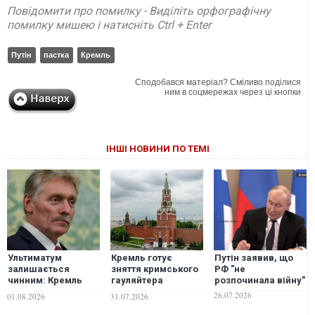
Повідомити про помилку - Виділіть орфографічну
помилку мишею і натисніть Ctrl + Enter
Путін
пастка
Кремль
Сподобався матеріал? Сміливо поділися
ним в соцмережах через ці кнопки
ІНШІ НОВИНИ ПО ТЕМІ
Ультиматум
Кремль готує
Путін заявив, що
залишається
зняття кримського
РФ "не
чинним: Кремль
гауляйтера
розпочинала війну"
відповів на
Аксьонова, - АТЕШ
26.07.2026
01.08.2026
31.07.2026
пропозиції Марко
Рубіо розпочати