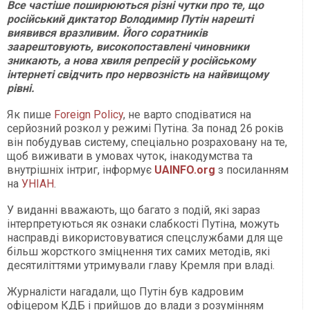
Все частіше поширюються різні чутки про те, що
російський диктатор Володимир Путін нарешті
виявився вразливим. Його соратників
заарештовують, високопоставлені чиновники
зникають, а нова хвиля репресій у російському
інтернеті свідчить про нервозність на найвищому
рівні.
Як пише
Foreign Policy
, не варто сподіватися на
серйозний розкол у режимі Путіна. За понад 26 років
він побудував систему, спеціально розраховану на те,
щоб виживати в умовах чуток, інакодумства та
внутрішніх інтриг, інформує
UAINFO.org
з посиланням
на
УНІАН
.
У виданні вважають, що багато з подій, які зараз
інтерпретуються як ознаки слабкості Путіна, можуть
насправді використовуватися спецслужбами для ще
більш жорсткого зміцнення тих самих методів, які
десятиліттями утримували главу Кремля при владі.
Журналісти нагадали, що Путін був кадровим
офіцером КДБ і прийшов до влади з розумінням