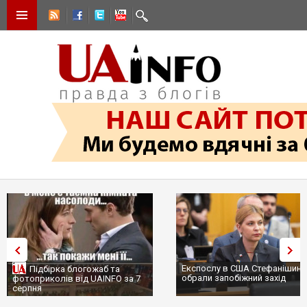
Експослу в США Стефанішині
Підбірка блогожаб та
обрали запобіжний захід
фотоприколів від UAINFO за 7
серпня