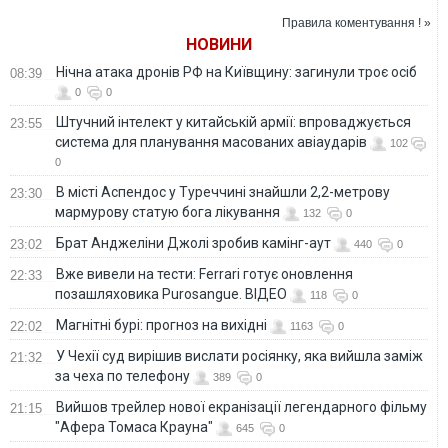
переговори
Правила коментування ! »
НОВИНИ
Нічна атака дронів РФ на Київщину: загинули троє осіб
08:39
0
0
Штучний інтелект у китайській армії: впроваджується
23:55
система для планування масованих авіаударів
102
0
В місті Аспендос у Туреччині знайшли 2,2-метрову
23:30
мармурову статую бога лікування
132
0
Брат Анджеліни Джолі зробив камінг-аут
23:02
440
0
Вже вивели на тести: Ferrari готує оновлення
22:33
позашляховика Purosangue. ВІДЕО
118
0
Магнітні бурі: прогноз на вихідні
22:02
1163
0
У Чехії суд вирішив вислати росіянку, яка вийшла заміж
21:32
за чеха по телефону
389
0
Вийшов трейлер нової екранізації легендарного фільму
21:15
"Афера Томаса Крауна"
645
0