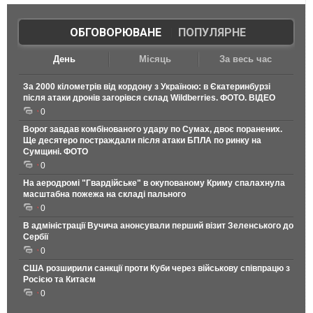
ОБГОВОРЮВАНЕ
|
ПОПУЛЯРНЕ
День
Місяць
За весь час
За 2000 кілометрів від кордону з Україною: в Єкатеринбурзі
після атаки дронів загорівся склад Wildberries. ФОТО. ВІДЕО
0
Ворог завдав комбінованого удару по Сумах, двоє поранених.
Ще десятеро постраждали після атаки БПЛА по ринку на
Сумщині. ФОТО
0
На аеродромі "Гвардійське" в окупованому Криму спалахнула
масштабна пожежа на складі пального
0
В адміністрації Вучича анонсували перший візит Зеленського до
Сербії
0
США розширили санкції проти Куби через військову співпрацю з
Росією та Китаєм
0