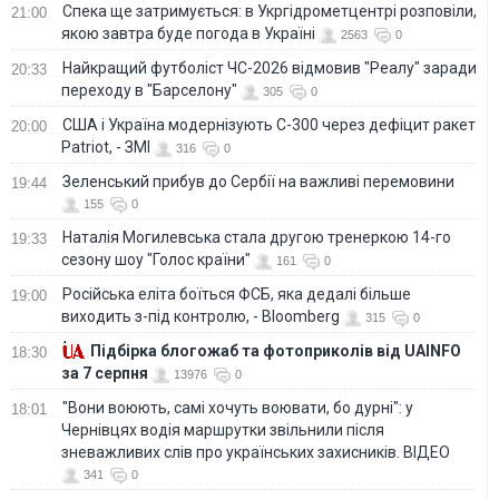
Спека ще затримується: в Укргідрометцентрі розповіли,
21:00
якою завтра буде погода в Україні
2563
0
Найкращий футболіст ЧС-2026 відмовив "Реалу" заради
20:33
переходу в "Барселону"
305
0
США і Україна модернізують С-300 через дефіцит ракет
20:00
Patriot, - ЗМІ
316
0
Зеленський прибув до Сербії на важливі перемовини
19:44
155
0
Наталія Могилевська стала другою тренеркою 14-го
19:33
сезону шоу "Голос країни"
161
0
Російська еліта боїться ФСБ, яка дедалі більше
19:00
виходить з-під контролю, - Bloomberg
315
0
Підбірка блогожаб та фотоприколів від UAINFO
18:30
за 7 серпня
13976
0
"Вони воюють, самі хочуть воювати, бо дурні": у
18:01
Чернівцях водія маршрутки звільнили після
зневажливих слів про українських захисників. ВІДЕО
341
0