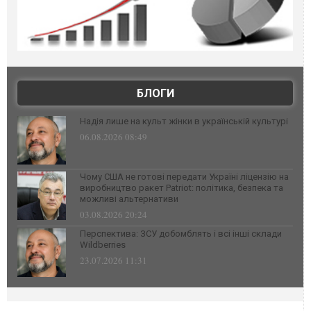
БЛОГИ
Надія лише на культ жінки в українській культурі
06.08.2026 08:49
Чому США не готові передати Україні ліцензію на
виробництво ракет Patriot: політика, безпека та
можливі альтернативи
03.08.2026 20:24
Перспектива: ЗСУ добомблять і всі інші склади
Wildberries
23.07.2026 11:31