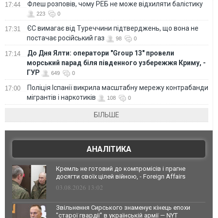
Флеш розповів, чому РЕБ не може відхиляти балістику
17:44
223
0
ЄС вимагає від Туреччини підтверджень, що вона не
17:31
постачає російський газ
98
0
До Дня Ялти: оператори "Group 13" провели
17:14
морський парад біля південного узбережжя Криму, -
ГУР
649
0
Поліція Іспанії викрила масштабну мережу контрабанди
17:00
мігрантів і наркотиків
108
0
БІЛЬШЕ
АНАЛІТИКА
Кремль не готовий до компромісів і прагне
досягти своїх цілей війною, - Foreign Affairs
03.08.2026 13:02
Звільнення Сирського знаменує кінець епохи
"старої гвардії" в українській армії — NYT