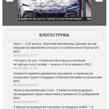
оновлення
Вийшов трейлер нової екранізації легендарного
Зеленський
фільму "Афера Томаса Крауна"
перемовин
БЛОГОСТРІЧКА
Зріст — 2,02 метра: 18-річний вихованець Динамо уклав
перший професійний контракт із клубом еліти Португалії
(NV)
08.08.2026, 07:31
«Не їдять як усі». Італійська блогерка розповіла
як харчуються італійці — вчасно п’ють еспресо (NV)
08.08.2026, 07:01
Окупанти зірвали церемонію прощання з керівником
пошукової групи Плацдарм Олексієм Юковим на Донеччині
(NV)
08.08.2026, 06:31
«Були у виснаженому стані». У Києві поліція відкрила
провадження через неналежне утримання 32 доберманів
(NV)
08.08.2026, 06:01
У Швеції на вулицях встановини громадські меблі — їх