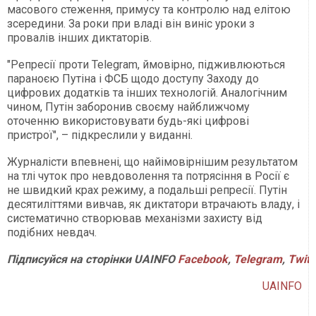
масового стеження, примусу та контролю над елітою
зсередини. За роки при владі він виніс уроки з
провалів інших диктаторів.
"Репресії проти Telegram, ймовірно, підживлюються
параноєю Путіна і ФСБ щодо доступу Заходу до
цифрових додатків та інших технологій. Аналогічним
чином, Путін заборонив своєму найближчому
оточенню використовувати будь-які цифрові
пристрої", – підкреслили у виданні.
Журналісти впевнені, що найімовірнішим результатом
на тлі чуток про невдоволення та потрясіння в Росії є
не швидкий крах режиму, а подальші репресії. Путін
десятиліттями вивчав, як диктатори втрачають владу, і
систематично створював механізми захисту від
подібних невдач.
Підписуйся
на
сторінки
UAINFO
Facebook
,
Telegram
,
Twitt
UAINFO