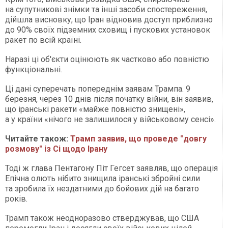
на супутникові знімки та інші засоби спостереження,
дійшла висновку, що Іран відновив доступ приблизно
до 90% своїх підземних сховищ і пускових установок
ракет по всій країні.
Наразі ці об'єкти оцінюють як частково або повністю
функціональні.
Ці дані суперечать попереднім заявам Трампа. 9
березня, через 10 днів після початку війни, він заявив,
що іранські ракети «майже повністю знищені»,
а у країни «нічого не залишилося у військовому сенсі».
Читайте також:
Трамп заявив, що проведе "довгу
розмову" із Сі щодо Ірану
Тоді ж глава Пентагону Піт Гегсет заявляв, що операція
Епічна олють нібито знищила іранські збройні сили
та зробила їх нездатними до бойових дій на багато
років.
Трамп також неодноразово стверджував, що США