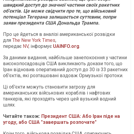
швидкий доступ до значної частини своїх ракетних
об'єктів. Це може свідчити про те, що військовий
потенціал Тегерана залишається суттєвим, попри
заяви президента США Дональда Трампа.
Про це йдеться в аналізі американської розвідки
для
The New York Times
,
передає
NV
, інформує
UAINFO.org
.
За даними видання, найбільше занепокоєння у частини
високопосадовців США викликають докази того, що
Іран відновив оперативний доступ до 30 із 33 ракетних
об'єктів, які розташовані вздовж Ормузької протоки.
Ці об'єкти можуть становити загрозу для
американських військових кораблів і нафтових
танкерів, які проходять через цей вузький водний
шлях.
Читайте також:
Президент США: Або Іран піде на
угоду, або США "завершать розпочате"
Крім того, військова розвідка США, спираючись