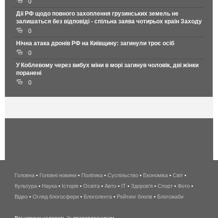
0
Дії РФ щодо повного захоплення грузинських земель не
залишаться без відповіді - спільна заява чотирьох країн Заходу
0
Нічна атака дронів РФ на Київщину: загинули троє осіб
0
У Коблевому через вибух міни в морі загинув чоловік, дві жінки
поранені
0
Головна
•
Головні новини
•
Політика
•
Суспільство
•
Економіка
беспроводной
•
Світ
•
Культура
•
Наука
•
Історія
•
Освіта
•
Авто
•
IT
•
Здоров'я
интернет
•
Спорт
•
Фото
•
Відео
•
Огляд блогосфери
•
Блоголента
•
Рейтинг блогів
киев
•
Блогожаби
и