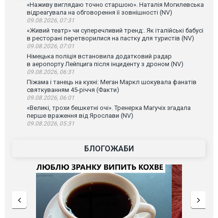
«Наживу виглядаю точно старшою». Наталія Могилевська
відреагувала на обговорення її зовнішності (NV)
09.08.2026, 07:31
«Живий театр» чи суперечливий тренд:. Як італійські бабусі
в ресторані перетворилися на пастку для туристів (NV)
09.08.2026, 07:01
Німецька поліція встановила додатковий радар
в аеропорту Лейпцига після інциденту з дроном (NV)
09.08.2026, 06:31
Піжама і танець на кухні: Меган Маркл шокувала фанатів
святкуванням 45-річчя (Факти)
09.08.2026, 06:01
«Великі, трохи бешкетні очі». Тренерка Магучіх згадала
перше враження від Ярослави (NV)
09.08.2026, 05:31
БЛОГОЖАБИ