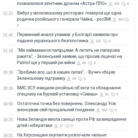
похвалилися зенітним дроном «Астра-ППО»
332
0
Вибух у московському ресторані: померла ще одна
22:22
родичка російського генерала Чайка, - росЗМІ
303
0
Первинний аналіз уламків: у Болгарії заявили про
21:42
падіння українського безпілотника
102
0
"Ми займаємося папірцями. А летить не паперова
21:18
ракета", - Зеленський заявив, що просив ліцензії на
Patriot ще у перший рік війни
60
0
"Зробимо все, що в наших силах", - Вучич обіцяв
20:39
Зеленському підтримку
64
0
ВМС ЗСУ знищили російські об'єкти та обладнання
20:16
спецназу на буровій установці «Сиваш»
92
0
Остаточна точка без повернень: Олександр Усік
19:50
анонсував свій прощальний поєдинок
550
0
Нова Зеландія ввела санкції проти РФ за викрадення
19:25
дітей і кібератаки
27
0
На Херсонщині окупанти розпочали «вільне
19:01