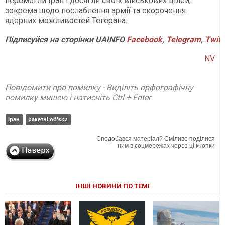
перемогли Іран і досягли своїх військових цілей,
зокрема щодо послаблення армії та скорочення
ядерних можливостей Тегерана.
Підписуйся
на
сторінки
UAINFO
Facebook
,
Telegram
,
Twitt
NV
Повідомити про помилку - Виділіть орфографічну
помилку мишею і натисніть Ctrl + Enter
Іран
ракетні об'єки
Сподобався матеріал? Сміливо поділися
ним в соцмережах через ці кнопки
ІНШІ НОВИНИ ПО ТЕМІ