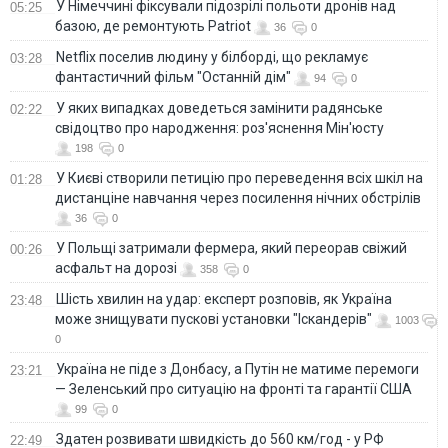
У Німеччині фіксували підозрілі польоти дронів над
05:25
базою, де ремонтують Patriot
36
0
Netflix поселив людину у білборді, що рекламує
03:28
фантастичний фільм "Останній дім"
94
0
У яких випадках доведеться замінити радянське
02:22
свідоцтво про народження: роз'яснення Мін'юсту
198
0
У Києві створили петицію про переведення всіх шкіл на
01:28
дистанціне навчання через посилення нічних обстрілів
36
0
У Польщі затримали фермера, який переорав свіжий
00:26
асфальт на дорозі
358
0
Шість хвилин на удар: експерт розповів, як Україна
23:48
може знищувати пускові установки "Іскандерів"
1003
0
Україна не піде з Донбасу, а Путін не матиме перемоги
23:21
— Зеленський про ситуацію на фронті та гарантії США
99
0
Здатен розвивати швидкість до 560 км/год - у РФ
22:49