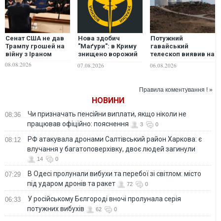
Сенат США не дав
Нова здобич
Потужний
Трампу грошей на
"Маґури": в Криму
гавайський
війну з Іраном
знищено ворожий
телескоп виявив на
ЗРГК "панцирь-С1"
Сонці те, чого
08.08.2026
07.08.2026
06.08.2026
та військовий кран
раніше не бачив
ніхто
Правила коментування ! »
НОВИНИ
Чи призначать пенсійни виплати, якщо ніколи не
08:36
працював офіційно: пояснення
3
0
РФ атакувала дронами Салтівський район Харкова: є
08:12
влучання у багатоповерхівку, двоє людей загинули
14
0
В Одесі пролунали вибухи та перебої зі світлом: місто
07:29
під ударом дронів та ракет
72
0
У російському Бєлгороді вночі пролунала серія
06:33
потужних вибухів
62
0