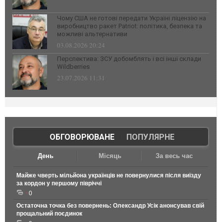
Чому США не готові передати Україні ліцензію на
виробництво ракет Patriot: політика, безпека та
можливі альтернативи
03.08.2026 20:24
Перспектива: ЗСУ добомблять і всі інші склади
Wildberries
23.07.2026 11:31
ОБГОВОРЮВАНЕ
|
ПОПУЛЯРНЕ
День
Місяць
За весь час
Майже чверть мільйона українців не повернулися після виїзду
за кордон у першому півріччі
0
Остаточна точка без повернень: Олександр Усік анонсував свій
прощальний поєдинок