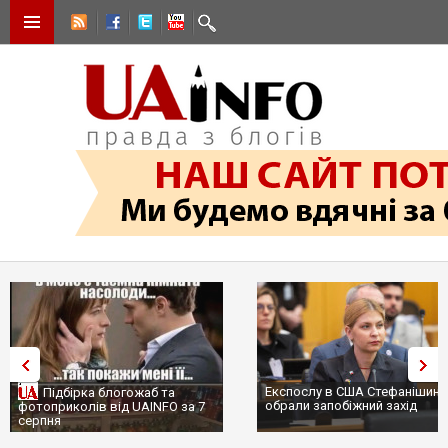
Експослу в США Стефанішині
Підбірка блогожаб та
обрали запобіжний захід
фотоприколів від UAINFO за 7
серпня