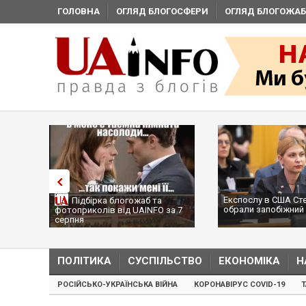
ГОЛОВНА
ОГЛЯД БЛОГОСФЕРИ
ОГЛЯД БЛОГОЖАБ
Експослу в США Ст
Підбірка блогожаб та
обрали запобіжний 
фотоприколів від UAINFO за 7
серпня
ПОЛІТИКА
СУСПІЛЬСТВО
ЕКОНОМІКА
Н
РОСІЙСЬКО-УКРАЇНСЬКА ВІЙНА
КОРОНАВІРУС COVID-19