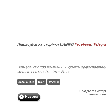
Підписуйся
на
сторінки
UAINFO
Facebook
,
Telegr
Повідомити про помилку - Виділіть орфографічн
мишею і натисніть Ctrl + Enter
Зеленський
візит
румунія
Сподобався матері
ним в соцме