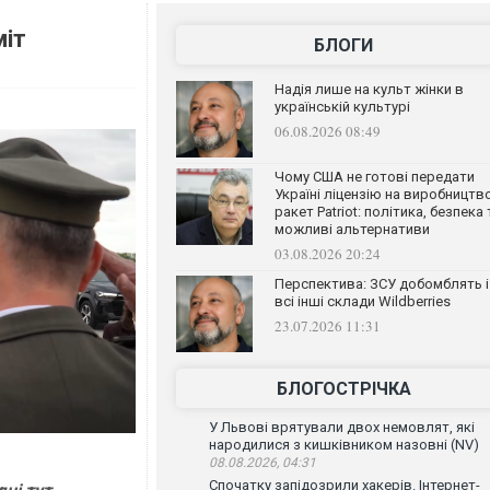
міт
БЛОГИ
Надія лише на культ жінки в
українській культурі
06.08.2026 08:49
Чому США не готові передати
Україні ліцензію на виробництв
ракет Patriot: політика, безпека 
можливі альтернативи
03.08.2026 20:24
Перспектива: ЗСУ добомблять і
всі інші склади Wildberries
23.07.2026 11:31
БЛОГОСТРІЧКА
У Львові врятували двох немовлят, які
народилися з кишківником назовні (NV)
08.08.2026, 04:31
Спочатку запідозрили хакерів. Інтернет-