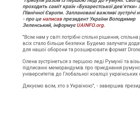
"Прибули разом із першою леді до Румунії. Сьогод
проходить саміт країн «Бухарестської дев’ятки» з
Північної Європи. Заплановані важливі зустрічі н
- про це
написав
президент України Володимир
Зеленський, інформує
UAINFO.org
.
"Всім нам у світі потрібні спільні рішення, спільн
всіх стало більше безпеки. Будемо залучати дода
для нашої оборони та розширювати формат Drone
Олена зустрінеться з першою леді Румунії та візь
підписанні меморандумів про приєднання румун
університетів до Глобальної коаліції українських 
Дякуємо всім, хто з Україною", - завершив прези