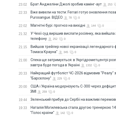
Брат Анджеліни Джолі зробив камінг-аут
23:02
253
Вже вивели на тести: Ferrari готує оновлення по
22:33
Purosangue. ВІДЕО
78
0
Магнітні бурі: прогноз на вихідні
22:02
144
0
У Чехії суд вирішив вислати росіянку, яка вийшла
21:32
телефону
252
0
Вийшов трейлер нової екранізації легендарного
21:15
Томаса Крауна"
345
0
Спека ще затримується: в Укргідрометцентрі роз
21:00
завтра буде погода в Україні
1332
0
Найкращий футболіст ЧС-2026 відмовив "Реалу" 
20:33
"Барселону"
229
0
США і Україна модернізують С-300 через дефіцит р
20:00
ЗМІ
259
0
Зеленський прибув до Сербії на важливі перемо
19:44
Наталія Могилевська стала другою тренеркою 14
19:33
"Голос країни"
142
0