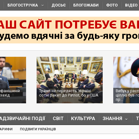
БЛОГОСТРІЧКА
ДОСЬЄ
БЛОГОЖАБИ
ФОТО
ВІДЕО
ефанішиній
Трамп не передасть Україні
Вибух у рес
захід
сотні ракет до Patriot, бо у США
ціллю був г
...
пр...
АДЗВИЧАЙНІ ПОДІЇ
СВІТ
КУЛЬТУРА
ЗНАННЯ
ТАРИФИ
ПОДВИГИ УКРАЇНЦІВ