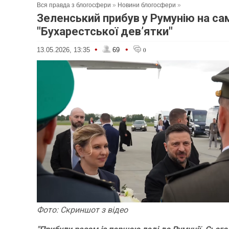
Вся правда з блогосфери
»
Новини блогосфери
»
Зеленський прибув у Румунію на са
"Бухарестської дев’ятки"
•
•
13.05.2026, 13:35
69
0
Фото: Скриншот з відео