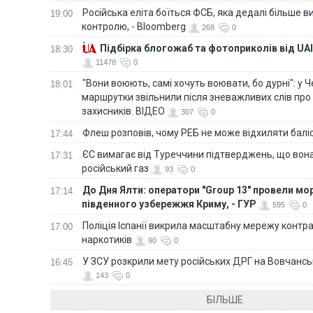
Російська еліта боїться ФСБ, яка дедалі більше в
19:00
контролю, - Bloomberg
268
0
Підбірка блогожаб та фотоприколів від UAI
18:30
11478
0
"Вони воюють, самі хочуть воювати, бо дурні": у 
18:01
маршрутки звільнили після зневажливих слів про
захисників. ВІДЕО
307
0
Флеш розповів, чому РЕБ не може відхиляти балі
17:44
ЄС вимагає від Туреччини підтверджень, що вона
17:31
російський газ
93
0
До Дня Ялти: оператори "Group 13" провели мо
17:14
південного узбережжя Криму, - ГУР
595
0
Поліція Іспанії викрила масштабну мережу контра
17:00
наркотиків
90
0
У ЗСУ розкрили мету російських ДРГ на Вовчанс
16:45
143
0
БІЛЬШЕ