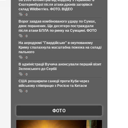
За 2000 кілометрів від кордону з Україною: в
Єкатеринбурзі після атаки дронів загорівся
склад Wildberries. ФОТО. ВІДЕО
0
Ворог завдав комбінованого удару по Сумах,
двоє поранених. Ще десятеро постраждали
після атаки БПЛА по ринку на Сумщині. ФОТО
0
На аеродромі "Гвардійське" в окупованому
Криму спалахнула масштабна пожежа на складі
пального
0
В адміністрації Вучича анонсували перший візит
Зеленського до Сербії
0
США розширили санкції проти Куби через
військову співпрацю з Росією та Китаєм
0
ФОТО