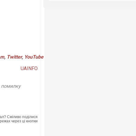
am
,
Twitter
,
YouTube
UAINFO
у помилку
ал? Сміливо поділися
режах через ці кнопки