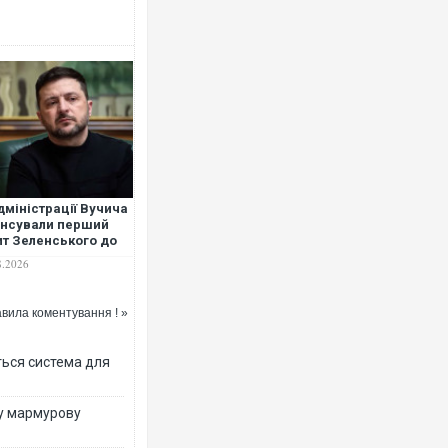
Ворог завдав комбінованого 
двоє поранених. Ще десятер
після атаки БПЛА по ринку н
дміністрації Вучича
нсували перший
ит Зеленського до
бії
8.2026
вила коментування ! »
ться система для
Вже вивели на тести: Ferrari
ву мармурову
позашляховика Purosangue. 