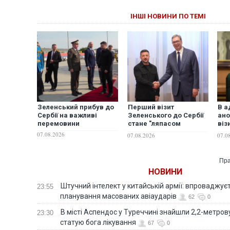
ІНШІ НОВИНИ ПО ТЕМІ
Зеленський прибув до
Перший візит
В а
Сербії на важливі
Зеленського до Сербії
ано
перемовини
стане "ляпасом
віз
росіянам" — ЗМІ
Сер
07.08.2026
07.08.2026
07.0
Пра
НОВИНИ
Штучний інтелект у китайській армії: впроваджує
23:55
планування масованих авіаударів
62
0
В місті Аспендос у Туреччині знайшли 2,2-метро
23:30
статую бога лікування
67
0