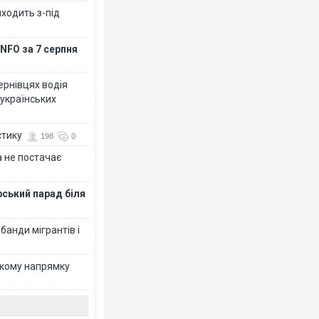
иходить з-під
NFO за 7 серпня
Чернівцях водія
 українських
стику
198
0
 не постачає
рський парад біля
банди мігрантів і
ькому напрямку