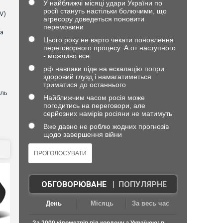
У найближчі місяці удари України по
росії стануть настільки болючими, що
V)
агресору доведеться поновити
перемовини
ла
Цього року не варто чекати поновлення
переговорного процесу. А от наступного
- можливо все
рф навпаки піде на ескалацію попри
здоровий глузд і намагатиметься
триматися до останнього
оль
Найближчим часом росія може
погодитись на переговори, але
серйозних намірів росіяни не матимуть
Вже давно не роблю жодних прогнозів
щодо завершення війни
ОБГОВОРЮВАНЕ
|
ПОПУЛЯРНЕ
День
Місяць
За весь час