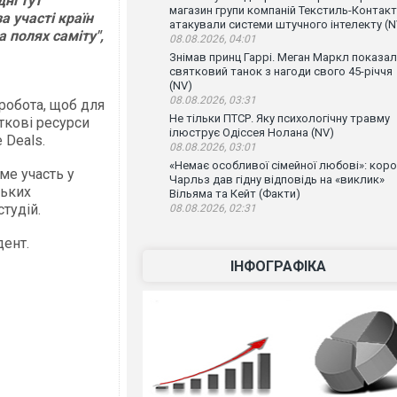
ні тут
магазин групи компаній Текстиль-Контакт
а участі країн
атакували системи штучного інтелекту (N
а полях саміту",
08.08.2026, 04:01
Знімав принц Гаррі. Меган Маркл показа
святковий танок з нагоди свого 45-річчя
(NV)
08.08.2026, 03:31
а робота, щоб для
Не тільки ПТСР. Яку психологічну травму
ткові ресурси
ілюструє Одіссея Нолана (NV)
 Deals.
08.08.2026, 03:01
«Немає особливої сімейної любові»: кор
ме участь у
Чарльз дав гідну відповідь на «виклик»
ських
Вільяма та Кейт (Факти)
студій.
08.08.2026, 02:31
дент.
ІНФОГРАФІКА