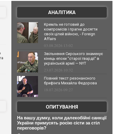
АНАЛІТИКА
Кремль не готовий до
компромісів і прагне досягти
своїх цілей війною, - Foreign
Affairs
03.08.2026 13:02
о
Звільнення Сирського знаменує
та
кінець епохи "старої гвардії" в
українській армії — NYT
23.07.2026 10:32
Повний текст резонансного
брифінга Михайла Федорова
18.07.2026 09:27
ОПИТУВАННЯ
На вашу думку, коли далекобійні санкції
України примусять росію сісти за стіл
переговорів?