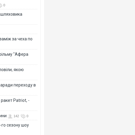
0
зашляховика
 заміж за чеха по
 фільму "Афера
повіли, якою
заради переходу в
акет Patriot, -
вини
142
0
-го сезону шоу