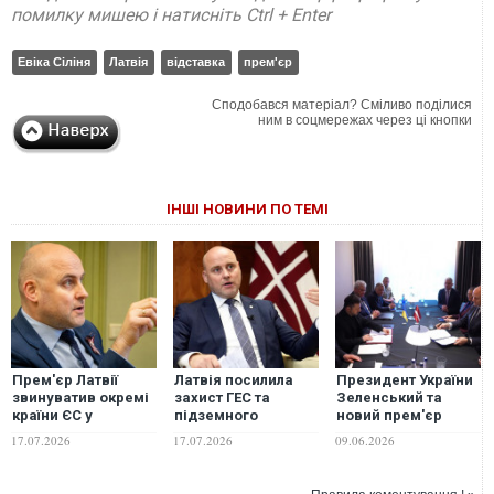
помилку мишею і натисніть Ctrl + Enter
Евіка Сіліня
Латвія
відставка
прем'єр
Сподобався матеріал? Сміливо поділися
ним в соцмережах через ці кнопки
ІНШІ НОВИНИ ПО ТЕМІ
Прем'єр Латвії
Латвія посилила
Президент України
звинуватив окремі
захист ГЕС та
Зеленський та
країни ЄС у
підземного
новий прем'єр
заробітку "шалених
газосховища через
Латвії Кулбергс
17.07.2026
17.07.2026
09.06.2026
сум" на війні Росії
загрозу російських
підписали Drone
проти України
провокацій —
Deal
прем'єр країни