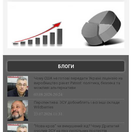
БЛОГИ
Чому США не готові передати Україні ліцензію на
виробництво ракет Patriot: політика, безпека та
можливі альтернативи
03.08.2026 20:24
Перспектива: ЗСУ добомблять і всі інші склади
Wildberries
23.07.2026 11:31
“Нова кров” чи вимушений хід? Чому Драпатий
очолив ЗСУ на піку суспільних протестів