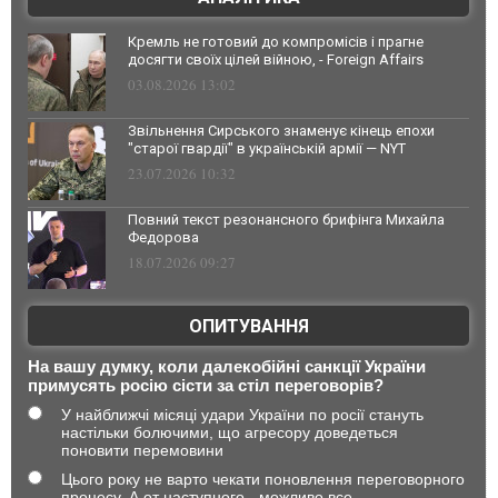
Кремль не готовий до компромісів і прагне
досягти своїх цілей війною, - Foreign Affairs
03.08.2026 13:02
Звільнення Сирського знаменує кінець епохи
"старої гвардії" в українській армії — NYT
23.07.2026 10:32
Повний текст резонансного брифінга Михайла
Федорова
18.07.2026 09:27
ОПИТУВАННЯ
На вашу думку, коли далекобійні санкції України
примусять росію сісти за стіл переговорів?
У найближчі місяці удари України по росії стануть
настільки болючими, що агресору доведеться
поновити перемовини
Цього року не варто чекати поновлення переговорного
процесу. А от наступного - можливо все