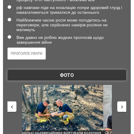
рф навпаки піде на ескалацію попри здоровий глузд і
намагатиметься триматися до останнього
Найближчим часом росія може погодитись на
переговори, але серйозних намірів росіяни не
матимуть
Вже давно не роблю жодних прогнозів щодо
завершення війни
ФОТО
и козуленя
СБУ за сприяння Нацполіції та правоохоронців
Росіяни ат