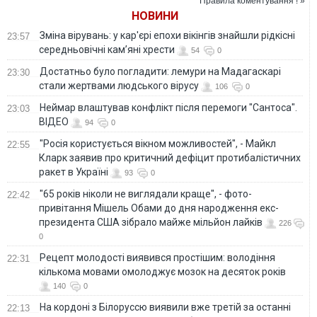
Правила коментування ! »
НОВИНИ
Зміна вірувань: у кар'єрі епохи вікінгів знайшли рідкісні
23:57
середньовічні кам’яні хрести
54
0
Достатньо було погладити: лемури на Мадагаскарі
23:30
стали жертвами людського вірусу
106
0
Неймар влаштував конфлікт після перемоги "Сантоса".
23:03
ВІДЕО
94
0
"Росія користується вікном можливостей", - Майкл
22:55
Кларк заявив про критичний дефіцит протибалістичних
ракет в Україні
93
0
"65 років ніколи не виглядали краще", - фото-
22:42
привітання Мішель Обами до дня народження екс-
президента США зібрало майже мільйон лайків
226
0
Рецепт молодості виявився простішим: володіння
22:31
кількома мовами омолоджує мозок на десяток років
140
0
На кордоні з Білоруссю виявили вже третій за останні
22:13