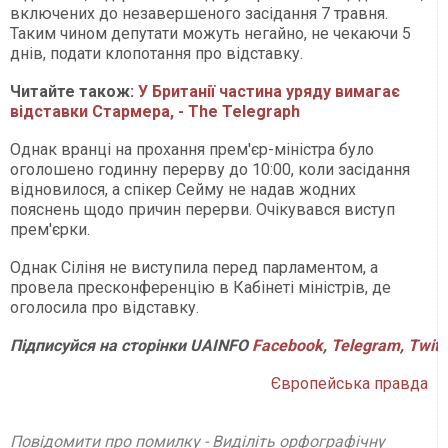
включених до незавершеного засідання 7 травня.
Таким чином депутати можуть негайно, не чекаючи 5
днів, подати клопотання про відставку.
Читайте також:
У Британії частина уряду вимагає
відставки Стармера, - The Telegraph
Однак вранці на прохання прем'єр-міністра було
оголошено годинну перерву до 10:00, коли засідання
відновилося, а спікер Сейму не надав жодних
пояснень щодо причин перерви. Очікувався виступ
прем'єрки.
Однак Сіліня не виступила перед парламентом, а
провела пресконференцію в Кабінеті міністрів, де
оголосила про відставку.
Підписуйся
на
сторінки
UAINFO
Facebook
,
Telegram
,
Twitt
Європейська правда
Повідомити про помилку - Виділіть орфографічну