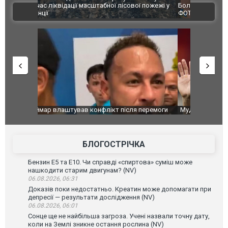
ї пожежі у
Болгарії затримала міжнародного наркобарона.
одна людин
ВІДЕО
ФОТО
перемоги
Мудрик провів перший матч за "Челсі" після
Українські
допінгової дискваліфікації. ВІДЕО
під час лік
Франції
БЛОГОСТРІЧКА
Бензин Е5 та Е10. Чи справді «спиртова» суміш може
нашкодити старим двигунам? (NV)
06.08.2026, 06:31
Доказів поки недостатньо. Креатин може допомагати при
депресії — результати дослідження (NV)
06.08.2026, 06:01
Сонце ще не найбільша загроза. Учені назвали точну дату,
коли на Землі зникне остання рослина (NV)