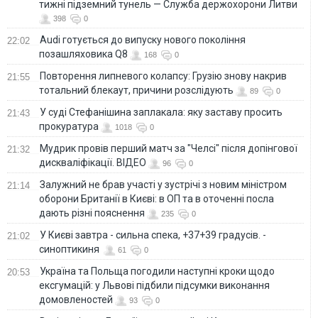
тижні підземний тунель — Служба держохорони Литви
398
0
Audi готується до випуску нового покоління
22:02
позашляховика Q8
168
0
Повторення липневого колапсу: Грузію знову накрив
21:55
тотальний блекаут, причини розслідують
89
0
У суді Стефанішина заплакала: яку заставу просить
21:43
прокуратура
1018
0
Мудрик провів перший матч за "Челсі" після допінгової
21:32
дискваліфікації. ВІДЕО
96
0
Залужний не брав участі у зустрічі з новим міністром
21:14
оборони Британії в Києві: в ОП та в оточенні посла
дають різні пояснення
235
0
У Києві завтра - сильна спека, +37+39 градусів. -
21:02
синоптикиня
61
0
Україна та Польща погодили наступні кроки щодо
20:53
ексгумацій: у Львові підбили підсумки виконання
домовленостей
93
0