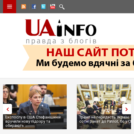
Експослу в США Стефанішиній
Трамп не передасть Україні
вручили нову підозру та
сотні ракет до Patriot, бо у С
обирають...
...