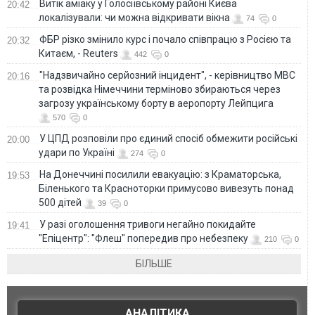
Витік аміаку у Голосіївському районі Києва
20:42
локалізували: чи можна відкривати вікна
74
0
ФБР різко змінило курс і почало співпрацю з Росією та
20:32
Китаєм, - Reuters
442
0
"Надзвичайно серйозний інцидент", - керівництво МВС
20:16
та розвідка Німеччини терміново збираються через
загрозу українському борту в аеропорту Лейпцига
570
0
У ЦПД розповіли про єдиний спосіб обмежити російські
20:00
удари по Україні
274
0
На Донеччині посилили евакуацію: з Краматорська,
19:53
Біленького та Красноторки примусово вивезуть понад
500 дітей
39
0
У разі оголошення тривоги негайно покидайте
19:41
"Епіцентр": "Флеш" попередив про небезпеку
210
0
БІЛЬШЕ
АНАЛІТИКА