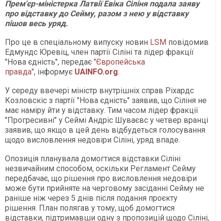
Прем'єр-міністерка Латвії Евіка Сіліня подала заяву
про відставку до Сейму, разом з нею у відставку
пішов весь уряд.
Про це в спеціальному випуску новин
LSM
повідомив
Едмундс Юревіц, член партії Сіліні та лідер фракції
"Нова єдність", передає
"Європейська
правда"
, інформує
UAINFO.org
.
У середу ввечері міністр внутрішніх справ Ріхардс
Козловскіс з партії "Нова єдність" заявив, що Сіліня не
має наміру йти у відставку. Тим часом лідер фракції
"Прогресивні" у Сеймі Андріс Шуваєвс у четвер вранці
заявив, що якщо в цей день відбудеться голосування
щодо висловлення недовіри Сіліні, уряд впаде.
Опозиція планувала домогтися відставки Сіліні
незвичайним способом, оскільки Регламент Сейму
передбачає, що рішення про висловлення недовіри
може бути прийняте на черговому засіданні Сейму не
раніше ніж через 5 днів після подання проєкту
рішення. План полягав у тому, щоб домогтися
відставки, підтримавши одну з пропозицій щодо Сіліні,