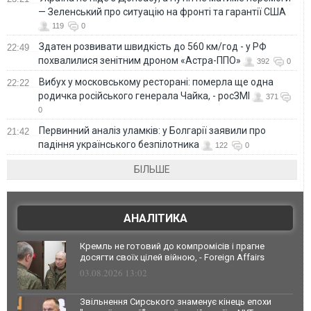
— Зеленський про ситуацію на фронті та гарантії США
119
0
Здатен розвивати швидкість до 560 км/год - у РФ
22:49
похвалилися зенітним дроном «Астра-ППО»
392
0
Вибух у московському ресторані: померла ще одна
22:22
родичка російського генерала Чайка, - росЗМІ
371
0
Первинний аналіз уламків: у Болгарії заявили про
21:42
падіння українського безпілотника
122
0
БІЛЬШЕ
АНАЛІТИКА
Кремль не готовий до компромісів і прагне
досягти своїх цілей війною, - Foreign Affairs
03.08.2026 13:02
Звільнення Сирського знаменує кінець епохи