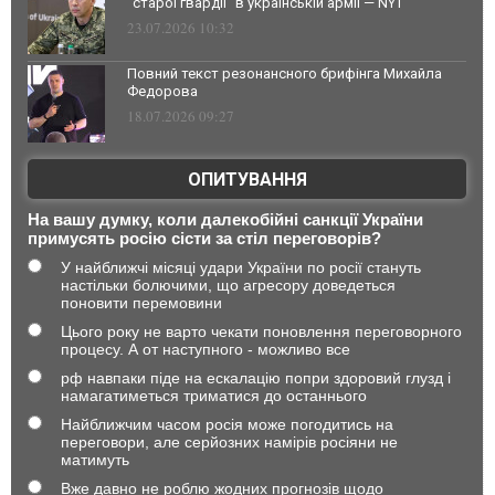
"старої гвардії" в українській армії — NYT
23.07.2026 10:32
Повний текст резонансного брифінга Михайла
Федорова
18.07.2026 09:27
ОПИТУВАННЯ
На вашу думку, коли далекобійні санкції України
примусять росію сісти за стіл переговорів?
У найближчі місяці удари України по росії стануть
настільки болючими, що агресору доведеться
поновити перемовини
Цього року не варто чекати поновлення переговорного
процесу. А от наступного - можливо все
рф навпаки піде на ескалацію попри здоровий глузд і
намагатиметься триматися до останнього
Найближчим часом росія може погодитись на
переговори, але серйозних намірів росіяни не
матимуть
Вже давно не роблю жодних прогнозів щодо