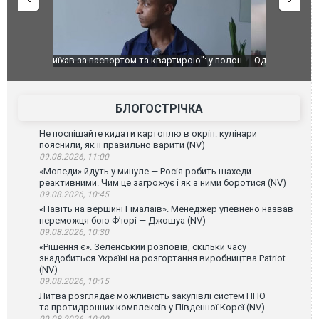
": у полон
Одесу накрила потужна злива з градом та
Вже вивели 
в тезка
ураганним вітром
позашляхов
лаха
БЛОГОСТРІЧКА
Не поспішайте кидати картоплю в окріп: кулінари
пояснили, як її правильно варити (NV)
09.08.2026, 11:00
«Мопеди» йдуть у минуле — Росія робить шахеди
реактивними. Чим це загрожує і як з ними боротися (NV)
09.08.2026, 10:45
«Навіть на вершині Гімалаїв». Менеджер упевнено назвав
переможця бою Ф’юрі — Джошуа (NV)
09.08.2026, 10:30
«Рішення є». Зеленський розповів, скільки часу
знадобиться Україні на розгортання виробництва Patriot
(NV)
09.08.2026, 10:15
Литва розглядає можливість закупівлі систем ППО
та протидронних комплексів у Південної Кореї (NV)