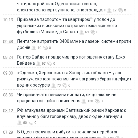
чотирьох районах Одеси зникло світло,
електротранспорт зупинено, є постраждалі
12
0
Приїхав за паспортом та квартирою": у полон до
10:13
українських військових потрапив тезка зіркового
футболіста Мохамеда Салаха
69
0
Пентагон витратить $400 млн на лазерні системи проти
09:48
дронів
19
0
Гантер Байден повідомив про погіршення стану Джо
09:24
Байдена
97
0
«Одеська, Херсонська та Запорізька області – у зоні
09:00
ризику»: експерт пояснив, чим загрожує Україні дефіцит
водних ресурсів
73
0
Чи призначать пенсійни виплати, якщо ніколи не
08:36
працював офіційно: пояснення
130
0
РФ атакувала дронами Салтівський район Харкова: є
08:12
влучання у багатоповерхівку, двоє людей загинули
60
0
В Одесі пролунали вибухи та почалися перебої зі
07:29