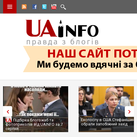
Експослу в США Стефанішині
Підбірка блогожаб та
обрали запобіжний захід
фотоприколів від UAINFO за 7
серпня