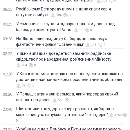
світлом: місто під ударом дронів та ракет
132
0
Російському Бєлгороду вночі не дала спати серія
06:33
потужних вибухів
104
0
У Німеччині фіксували підозрілі польоти дронів над
05:25
базою, де ремонтують Patriot
61
0
Netflix поселив людину у білборді, що рекламує
03:28
фантастичний фільм "Останній дім"
147
0
У яких випадках доведеться замінити радянське
02:22
свідоцтво про народження: роз'яснення Мін'юсту
294
0
У Києві створили петицію про переведення всіх шкіл на
01:28
дистанціне навчання через посилення нічних обстрілів
57
0
У Польщі затримали фермера, який переорав свіжий
00:26
асфальт на дорозі
518
0
Шість хвилин на удар: експерт розповів, як Україна
23:48
може знищувати пускові установки "Іскандерів"
1256
0
Україна не піде з Донбасу, а Путін не матиме перемоги
23:21