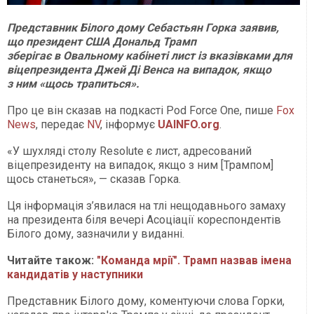
Представник Білого дому Себастьян Горка заявив,
що президент США Дональд Трамп
зберігає в Овальному кабінеті лист із вказівками для
віцепрезидента Джей Ді Венса на випадок, якщо
з ним «щось трапиться».
Про це він сказав на подкасті Pod Force One, пише
Fox
News
, передає
NV
, інформує
UAINFO.org
.
«У шухляді столу Resolute є лист, адресований
віцепрезиденту на випадок, якщо з ним [Трампом]
щось станеться», — сказав Горка.
Ця інформація з’явилася на тлі нещодавнього замаху
на президента біля вечері Асоціації кореспондентів
Білого дому, зазначили у виданні.
Читайте також:
"Команда мрії". Трамп назвав імена
кандидатів у наступники
Представник Білого дому, коментуючи слова Горки,