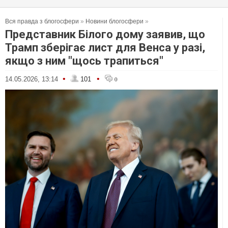
Вся правда з блогосфери
»
Новини блогосфери
»
Представник Білого дому заявив, що
Трамп зберігає лист для Венса у разі,
якщо з ним "щось трапиться"
•
•
14.05.2026, 13:14
101
0