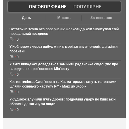
ОБГОВОРЮВАНЕ
|
ПОПУЛЯРНЕ
День
Місяць
За весь час
Остаточна точка без повернень: Олександр Усік анонсував свій
прощальний поєдинок
0
У Коблевому через вибух міни в морі загинув чоловік, дві жінки
поранені
0
У яких випадках доведеться замінити радянське свідоцтво про
народження: роз'яснення Мін'юсту
0
Костянтинівка, Слов'янськ та Краматорськ стануть головними
цілями осіннього наступу РФ - Максим Жорін
0
У будинок влучили п'ять дронів: подробиці удару по Київській
області, де загинули люди
0