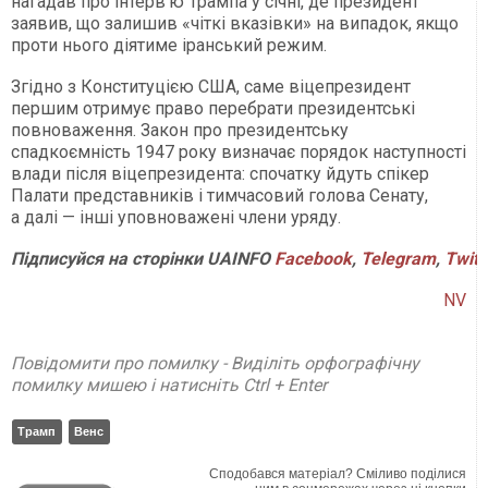
нагадав про інтерв'ю Трампа у січні, де президент
заявив, що залишив «чіткі вказівки» на випадок, якщо
проти нього діятиме іранський режим.
Згідно з Конституцією США, саме віцепрезидент
першим отримує право перебрати президентські
повноваження. Закон про президентську
спадкоємність 1947 року визначає порядок наступності
влади після віцепрезидента: спочатку йдуть спікер
Палати представників і тимчасовий голова Сенату,
а далі — інші уповноважені члени уряду.
Підписуйся
на
сторінки
UAINFO
Facebook
,
Telegram
,
Twitt
NV
Повідомити про помилку - Виділіть орфографічну
помилку мишею і натисніть Ctrl + Enter
Трамп
Венс
Сподобався матеріал? Сміливо поділися