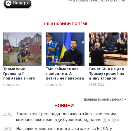
ним в соцмережах через ці кнопки
ІНШІ НОВИНИ ПО ТЕМІ
Трамп хоче
"Ми займаємося
Сенат США не дав
Гренландії:
папірцями. А
Трампу грошей на
пов'язана з його
летить не паперова
війну з Іраном
оточенням
ракета", -
08.08.2026
09.08.2026
08.08.2026
компанія вже везе
Зеленський
туди бурове
заявив, що просив
обладнання
ліцензії на Patriot
Правила коментування ! »
ще у перший рік
НОВИНИ
війни
Трамп хоче Гренландії: пов'язана з його оточенням
11:01
компанія вже везе туди бурове обладнання
0
0
Наслідки масованої нічної атаки ракет та БПЛА: у
10:38