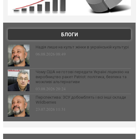
БЛОГИ
Надія лише на культ жінки в українській культурі
06.08.2026 08:49
Чому США не готові передати Україні ліцензію на
виробництво ракет Patriot: політика, безпека та
можливі альтернативи
03.08.2026 20:24
Перспектива: ЗСУ добомблять і всі інші склади
Wildberries
23.07.2026 11:31