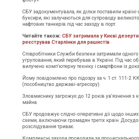
СБУ задокументувала, як ділки поставили країні-
буксири, які залучаються для супроводу велико
нафтових танкерів під час заходу в порт.
Читайте також:
СБУ затримала у Києві дезерти
реєстрував Старлінки для рашистів
Співробітники Служби безпеки затримали одного 
угруповання, який перебував в Україні. Під час о
вилучено комп’ютерну техніку і смартфони із док
Йому повідомлено про підозру за ч. 1 ст. 111-2 К
(пособництво державі-агресору).
Зловмиснику загрожує до 12 років ув’язнення з 
майна.
СБУ продовжує слідчо-оперативні дії щодо інших
схеми, включаючи громадян третіх країн. Досуд
розслідування триває.
Комплексні заходи проводили за процесуального