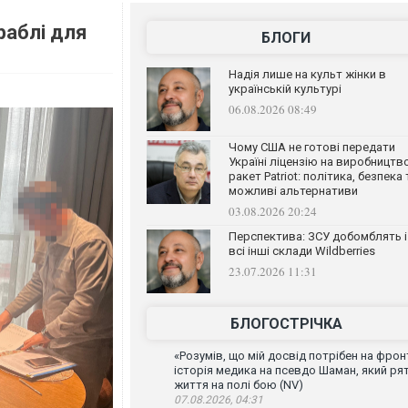
раблі для
БЛОГИ
Надія лише на культ жінки в
українській культурі
06.08.2026 08:49
Чому США не готові передати
Україні ліцензію на виробництв
ракет Patriot: політика, безпека 
можливі альтернативи
03.08.2026 20:24
Перспектива: ЗСУ добомблять і
всі інші склади Wildberries
23.07.2026 11:31
БЛОГОСТРІЧКА
«Розумів, що мій досвід потрібен на фронт
історія медика на псевдо Шаман, який ря
життя на полі бою (NV)
07.08.2026, 04:31