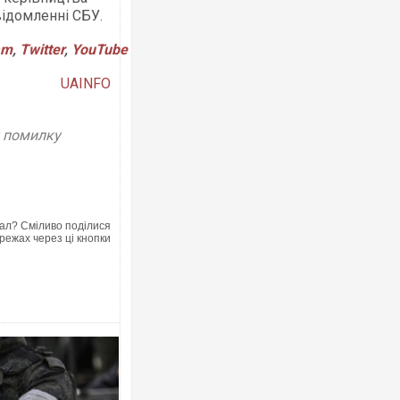
відомленні СБУ.
am
,
Twitter
,
YouTube
UAINFO
Росія атакувала Суми КАБами: пошк
торговельний центр, будинки, є постр
у помилку
ФОТО
ал? Сміливо поділися
режах через ці кнопки
Топпосадовцю Повітряних Сил вручи
підозру