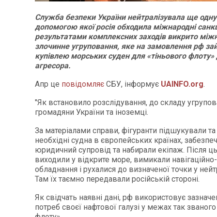
Служба безпеки України нейтралізувала ще одну 
допомогою якої росія обходила міжнародні санкц
результатами комплексних заходів викрито між
злочинне угруповання, яке на замовлення рф за
купівлею морських суден для «тіньового флоту»
агресора.
Апр це
повідомляє
СБУ, інформує
UAINFO.org
.
"Як встановило розслідування, до складу угрупо
громадяни України та іноземці.
За матеріалами справи, фігуранти підшукували та
необхідні судна в європейських країнах, забезпеч
юридичний супровід та набирали екіпаж. Після ць
виходили у відкрите море, вимикали навігаційно
обладнання і рухалися до визначеної точки у ней
Там їх таємно передавали російській стороні.
Як свідчать наявні дані, рф використовує зазначе
потреб своєї нафтової галузі у межах так званого
флоту».