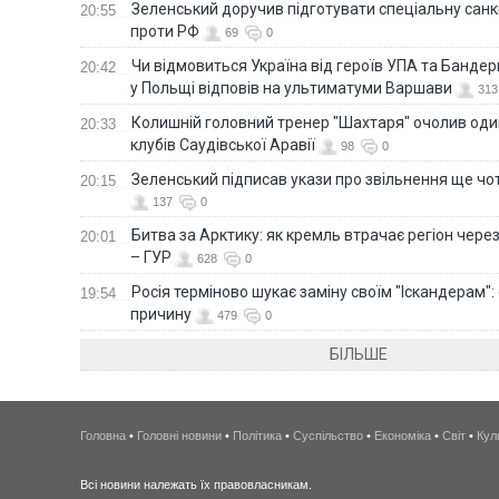
Зеленський доручив підготувати спеціальну санк
20:55
проти РФ
69
0
Чи відмовиться Україна від героїв УПА та Бандер
20:42
у Польщі відповів на ультиматуми Варшави
313
Колишній головний тренер "Шахтаря" очолив оди
20:33
клубів Саудівської Аравії
98
0
Зеленський підписав укази про звільнення ще чо
20:15
137
0
Битва за Арктику: як кремль втрачає регіон через 
20:01
– ГУР
628
0
Росія терміново шукає заміну своїм "Іскандерам":
19:54
причину
479
0
БІЛЬШЕ
Головна
•
Головні новини
•
Політика
•
Суспільство
•
Економіка
•
Світ
•
Кул
Всі новини належать їх правовласникам.