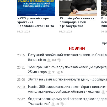
У СБУ розповіли про
15 років ув’язнення за
Рос
ураження
співпрацю з фсб
пол
Ярославського НПЗ та
рф: засуджено
біл
кораблів берегової
священнослужителя
роз
06.08.2026
06.08.2026
06.0
охорони фсб у Керчі
УПЦ (МП)
роз
Пра
НОВИНИ
Потужний гавайський телескоп виявив на Сонці те
23:55
бачив ніхто
163
0
"Мої іграшки": Роналду показав колекцію суперка
23:31
25 млн євро
96
0
Життя на Землі могло виникнути двічі, – дослідж
23:00
Навіть 300 американських ракет Україні вистачит
22:53
місяці активних російських обстрілів - експерт
Як діяти пасажирам у разі загрози під час подорож
22:42
"Укрзалізниці"
60
0