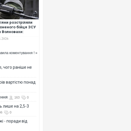
іяни розстріляли
оненого бійця ЗСУ
я Волновахи:
почато
8.2026
слідування
вила коментування ! »
, чого раніше не
рів вартістю понад
ення
163
0
ь лише на 2,5-3
46
0
і - поради від