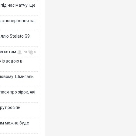
 під час матчу: ще
дає повернення на
ллю Stelato G9.
Гегсетом
70
0
 із водою в
-новому: Шмигаль
ся про зірок, які
рут росіян
рям можна буде