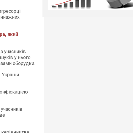
агресорці
тоннажних
ра, який
з учасників
бшуків у нього
азами оборудки.
К України
конфіскацією
 учасників
ове
 керівництва