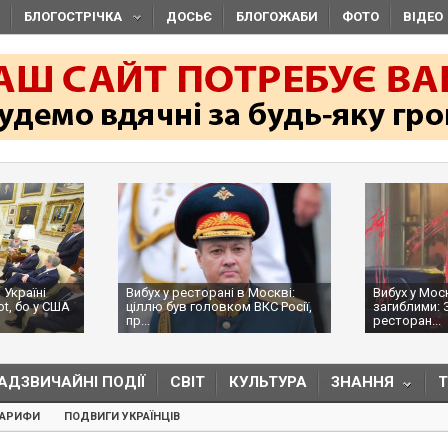
БЛОГОСТРІЧКА
ДОСЬЄ
БЛОГОЖАБИ
ФОТО
ВІДЕО
 Україні
Вибух у ресторані в Москві:
Вибух у Мос
ot, бо у США
ціллю був головком ВКС Росії,
загиблими: 
пр...
ресторан...
АДЗВИЧАЙНІ ПОДІЇ
СВІТ
КУЛЬТУРА
ЗНАННЯ
ТАРИФИ
ПОДВИГИ УКРАЇНЦІВ