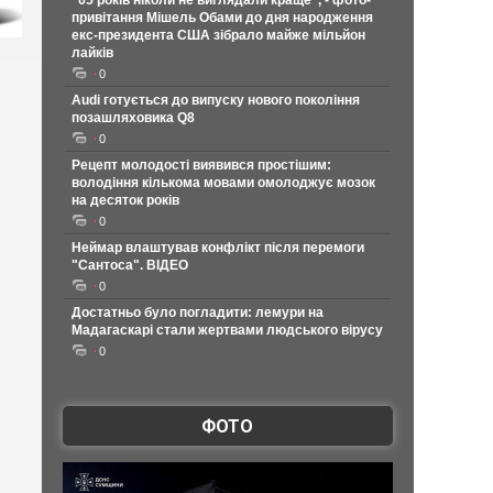
"65 років ніколи не виглядали краще", - фото-
привітання Мішель Обами до дня народження
екс-президента США зібрало майже мільйон
лайків
0
Audi готується до випуску нового покоління
позашляховика Q8
0
Рецепт молодості виявився простішим:
володіння кількома мовами омолоджує мозок
на десяток років
0
Неймар влаштував конфлікт після перемоги
"Сантоса". ВІДЕО
0
Достатньо було погладити: лемури на
Мадагаскарі стали жертвами людського вірусу
0
ФОТО