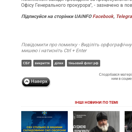
Офісу Генерального прокурора", - зазначено в по
Підписуйся
на
сторінки
UAINFO
Facebook
,
Telegr
Повідомити про помилку - Виділіть орфографічн
мишею і натисніть Ctrl + Enter
СБУ
викриття
ділки
тіньовий флот рф
Сподобався матері
ним в соцме
ІНШІ НОВИНИ ПО ТЕМІ