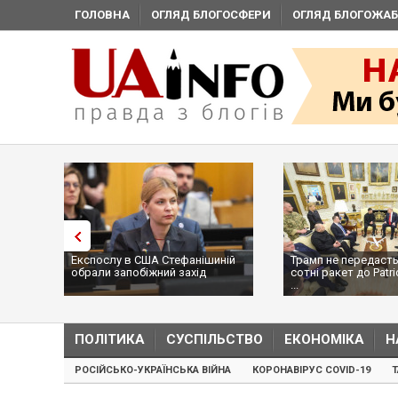
ГОЛОВНА
ОГЛЯД БЛОГОСФЕРИ
ОГЛЯД БЛОГОЖАБ
Експослу в США Стефанішиній
Трамп не передасть
обрали запобіжний захід
сотні ракет до Patri
...
ПОЛІТИКА
СУСПІЛЬСТВО
ЕКОНОМІКА
Н
РОСІЙСЬКО-УКРАЇНСЬКА ВІЙНА
КОРОНАВІРУС COVID-19