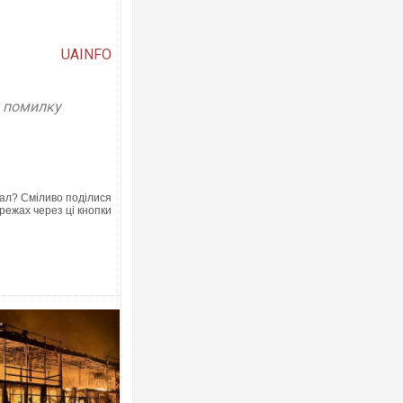
UAINFO
у помилку
ал? Сміливо поділися
режах через ці кнопки