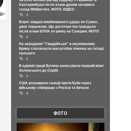
За 2000 кілометрів від кордону з Україною: в
Єкатеринбурзі після атаки дронів загорівся
склад Wildberries. ФОТО. ВІДЕО
0
Ворог завдав комбінованого удару по Сумах,
двоє поранених. Ще десятеро постраждали
після атаки БПЛА по ринку на Сумщині. ФОТО
0
На аеродромі "Гвардійське" в окупованому
Криму спалахнула масштабна пожежа на складі
пального
0
В адміністрації Вучича анонсували перший візит
Зеленського до Сербії
0
США розширили санкції проти Куби через
військову співпрацю з Росією та Китаєм
0
ФОТО