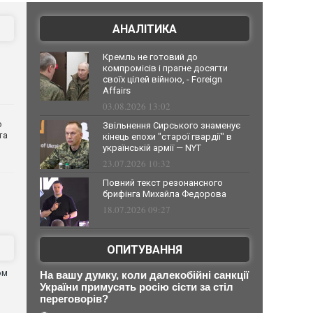
АНАЛІТИКА
Кремль не готовий до
компромісів і прагне досягти
своїх цілей війною, - Foreign
Affairs
03.08.2026 13:02
о
Звільнення Сирського знаменує
та
кінець епохи "старої гвардії" в
українській армії — NYT
23.07.2026 10:32
Повний текст резонансного
брифінга Михайла Федорова
18.07.2026 09:27
ОПИТУВАННЯ
ом
На вашу думку, коли далекобійні санкції
я
України примусять росію сісти за стіл
переговорів?