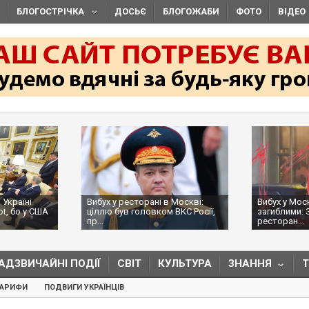
БЛОГОСТРІЧКА
ДОСЬЄ
БЛОГОЖАБИ
ФОТО
ВІДЕО
 Україні
Вибух у ресторані в Москві:
Вибух у Мос
ot, бо у США
ціллю був головком ВКС Росії,
загиблими: 
пр...
ресторан...
АДЗВИЧАЙНІ ПОДІЇ
СВІТ
КУЛЬТУРА
ЗНАННЯ
ТАРИФИ
ПОДВИГИ УКРАЇНЦІВ