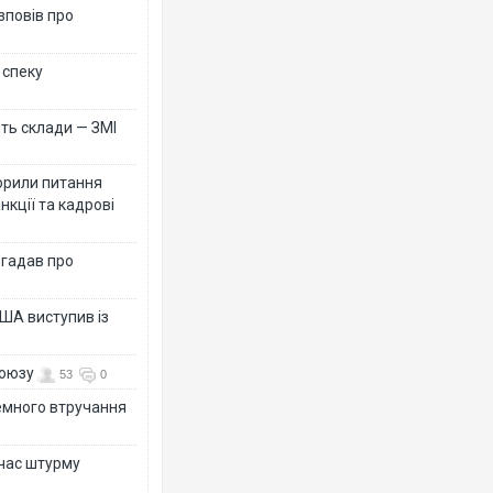
зповів про
 спеку
ть склади — ЗМІ
орили питання
нкції та кадрові
згадав про
ША виступив із
союзу
53
0
земного втручання
 час штурму