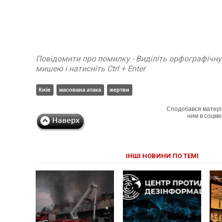
Повідомити про помилку - Виділіть орфографічн
мишею і натисніть Ctrl + Enter
Київ
масована атака
жертви
Сподобався матері
ним в соцме
ІНШІ НОВИНИ ПО ТЕМІ