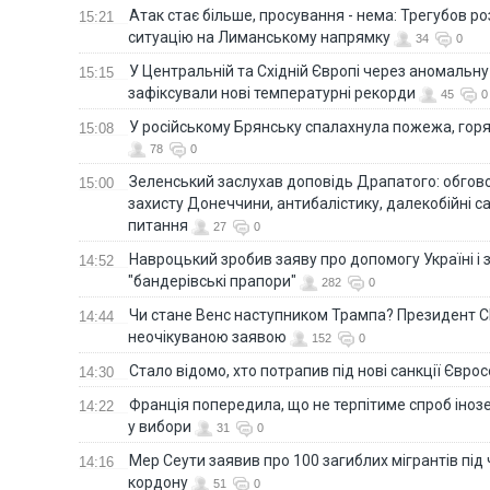
Атак стає більше, просування - нема: Трегубов ро
15:21
ситуацію на Лиманському напрямку
34
0
У Центральній та Східній Європі через аномальну
15:15
зафіксували нові температурні рекорди
45
0
У російському Брянську спалахнула пожежа, горя
15:08
78
0
Зеленський заслухав доповідь Драпатого: обгов
15:00
захисту Донеччини, антибалістику, далекобійні са
питання
27
0
Навроцький зробив заяву про допомогу Україні і 
14:52
"бандерівські прапори"
282
0
Чи стане Венс наступником Трампа? Президент С
14:44
неочікуваною заявою
152
0
Стало відомо, хто потрапив під нові санкції Євро
14:30
Франція попередила, що не терпітиме спроб іно
14:22
у вибори
31
0
Мер Сеути заявив про 100 загиблих мігрантів під
14:16
кордону
51
0