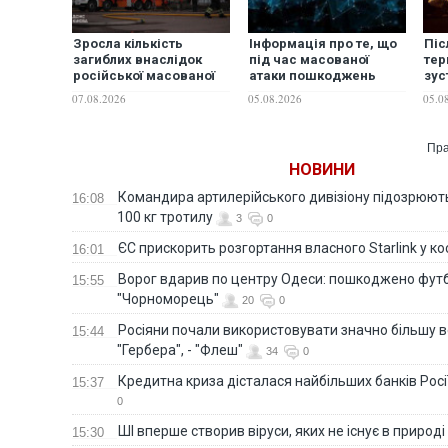
Зросла кількість
Інформація про те, що
Піс
загиблих внаслідок
під час масованої
тер
російської масованої
атаки пошкоджень
зус
атаки 5 серпня
зазнала Бортницька
пр
07.08.2026
05.08.2026
05.0
станція аерації в Києві
біз
- фейк
Пра
НОВИНИ
Командира артилерійського дивізіону підозрюют
16:08
100 кг тротилу
3
0
ЄС прискорить розгортання власного Starlink у ко
16:01
Ворог вдарив по центру Одеси: пошкоджено фут
15:55
"Чорноморець"
20
0
Росіяни почали використовувати значно більшу 
15:44
"Гербера", - "Флеш"
34
0
Кредитна криза дісталася найбільших банків Росії
15:37
0
ШІ вперше створив віруси, яких не існує в природі
15:30