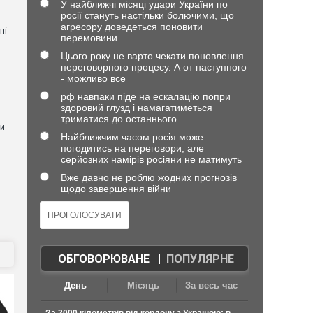
У найближчі місяці удари України по
росії стануть настільки болючими, що
агресору доведеться поновити
ні
перемовини
Цього року не варто чекати поновлення
переговорного процесу. А от наступного
- можливо все
рф навпаки піде на ескалацію попри
здоровий глузд і намагатиметься
триматися до останнього
ли
Найближчим часом росія може
погодитись на переговори, але
серйозних намірів росіяни не матимуть
Вже давно не роблю жодних прогнозів
щодо завершення війни
ОБГОВОРЮВАНЕ
|
ПОПУЛЯРНЕ
День
Місяць
За весь час