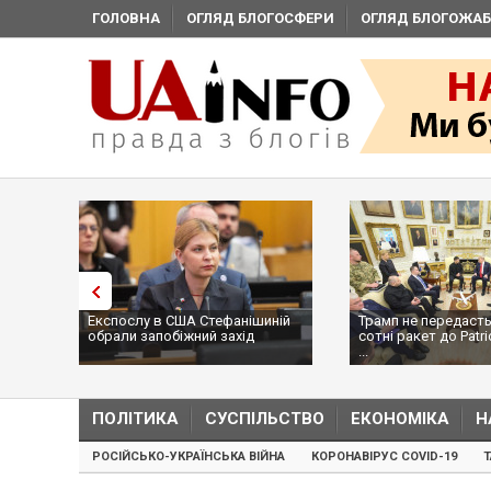
ГОЛОВНА
ОГЛЯД БЛОГОСФЕРИ
ОГЛЯД БЛОГОЖАБ
Експослу в США Стефанішиній
Трамп не передасть
обрали запобіжний захід
сотні ракет до Patri
...
ПОЛІТИКА
СУСПІЛЬСТВО
ЕКОНОМІКА
Н
РОСІЙСЬКО-УКРАЇНСЬКА ВІЙНА
КОРОНАВІРУС COVID-19