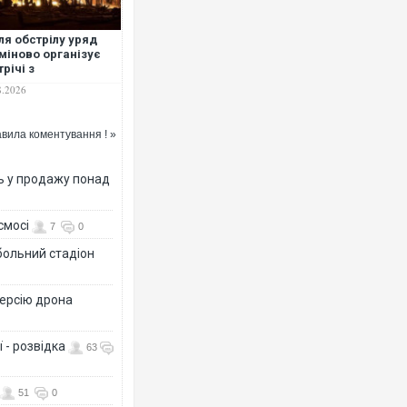
ля обстрілу уряд
міново організує
трічі з
едставниками
8.2026
несу, - Корецький
вила коментування ! »
ь у продажу понад
смосі
7
0
больний стадіон
версію дрона
 - розвідка
63
51
0