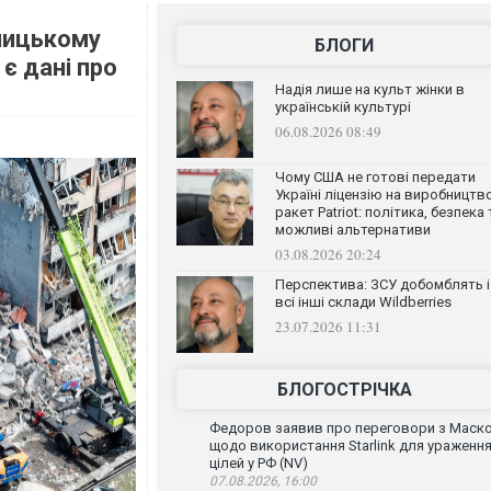
рницькому
БЛОГИ
є дані про
Надія лише на культ жінки в
українській культурі
06.08.2026 08:49
Чому США не готові передати
Україні ліцензію на виробництв
ракет Patriot: політика, безпека 
можливі альтернативи
03.08.2026 20:24
Перспектива: ЗСУ добомблять і
всі інші склади Wildberries
23.07.2026 11:31
БЛОГОСТРІЧКА
Федоров заявив про переговори з Маск
щодо використання Starlink для ураженн
цілей у РФ (NV)
07.08.2026, 16:00