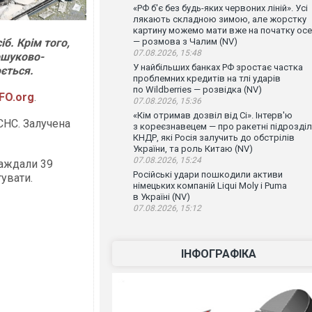
«РФ б'є без будь-яких червоних ліній». Усі
лякають складною зимою, але жорстку
картину можемо мати вже на початку осе
іб. Крім того,
— розмова з Чалим (NV)
07.08.2026, 15:48
Пошуково-
У найбільших банках РФ зростає частка
ється.
проблемних кредитів на тлі ударів
по Wildberries — розвідка (NV)
FO.org
.
07.08.2026, 15:36
«Кім отримав дозвіл від Сі». Інтерв'ю
СНС. Залучена
з кореєзнавецем — про ракетні підрозді
КНДР, які Росія залучить до обстрілів
України, та роль Китаю (NV)
07.08.2026, 15:24
раждали 39
Російські удари пошкодили активи
увати.
німецьких компаній Liqui Moly і Puma
в Україні (NV)
07.08.2026, 15:12
ІНФОГРАФІКА