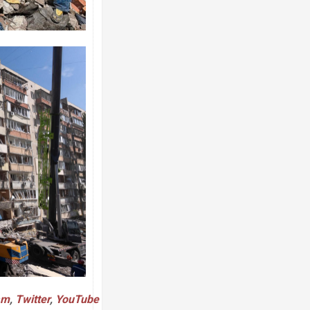
Ворог завдав комбінованого удару по
двоє поранених. Ще десятеро постра
після атаки БПЛА по ринку на Сумщині
В окупованій Ялті повідомляють про а
порт: над містом навис стовп чорного
ВІДЕО
am
,
Twitter
,
YouTube