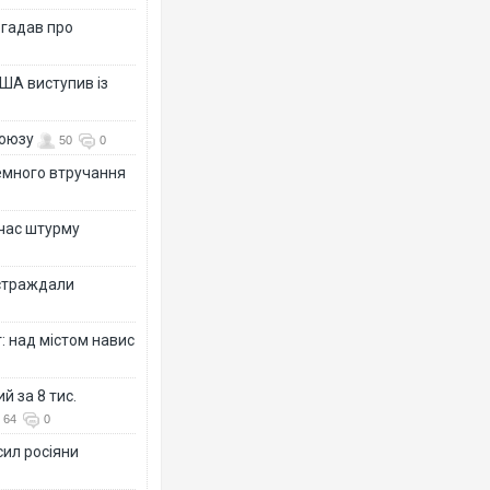
згадав про
ША виступив із
союзу
50
0
земного втручання
 час штурму
остраждали
: над містом навис
й за 8 тис.
64
0
сил росіяни