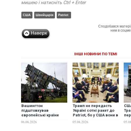
мишею і натисніть Ctrl + Enter
США
Швейцарія
Patriot
Сподобався матері
ним в соцме
ІНШІ НОВИНИ ПО ТЕМІ
Вашингтон
Трамп не передасть
США
підштовхував
Україні сотні ракет до
Тра
європейські країни
Patriot, бо у США вони в
пер
передати Києву ракети
дефіциті, - FT
вир
06.08.2026
05.08.2026
05.0
до Patriot, але деякі
пер
відмовилися — WP
Pat