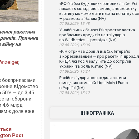
«РФ б'є без будь-яких червоних ліній». Усі
лякають складною зимою, але жорстку
картину можемо мати вже на початку осе
— розмова з Чалим (NV)
07.08.2026, 15:48
У найбільших банках РФ зростає частка
лення ракетних
проблемних кредитів на тлі ударів
франків. Причина
по Wildberries — розвідка (NV)
 війну на
07.08.2026, 15:36
«Кім отримав дозвіл від Сі». Інтерв'ю
з кореєзнавецем — про ракетні підрозді
КНДР, які Росія залучить до обстрілів
Anzeiger
,
України, та роль Китаю (NV)
07.08.2026, 15:24
Російські удари пошкодили активи
із боєприпасами
німецьких компаній Liqui Moly і Puma
оронне відомство
в Україні (NV)
50% — до 3,45
07.08.2026, 15:12
рстві оборони
 4,6 млрд
ням є доля вже
ІНФОГРАФІКА
ються
ngton Post