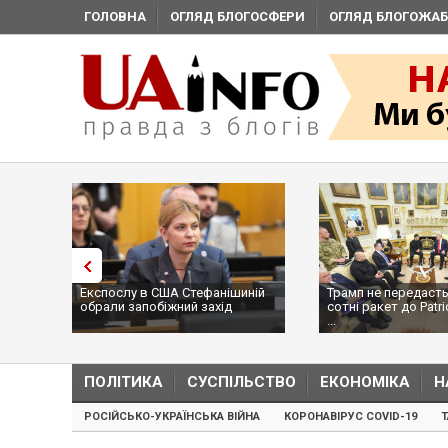
ГОЛОВНА
ОГЛЯД БЛОГОСФЕРИ
ОГЛЯД БЛОГОЖАБ
Експослу в США Стефанішиній
Трамп не передасть
обрали запобіжний захід
сотні ракет до Patri
...
ПОЛІТИКА
СУСПІЛЬСТВО
ЕКОНОМІКА
Н
РОСІЙСЬКО-УКРАЇНСЬКА ВІЙНА
КОРОНАВІРУС COVID-19