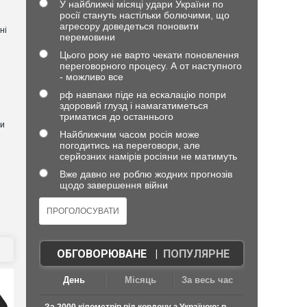
У найближчі місяці удари України по
росії стануть настільки болючими, що
агресору доведеться поновити
ні
перемовини
Цього року не варто чекати поновлення
переговорного процесу. А от наступного
- можливо все
рф навпаки піде на ескалацію попри
здоровий глузд і намагатиметься
триматися до останнього
ли
Найближчим часом росія може
погодитись на переговори, але
серйозних намірів росіяни не матимуть
Вже давно не роблю жодних прогнозів
щодо завершення війни
ОБГОВОРЮВАНЕ
|
ПОПУЛЯРНЕ
День
Місяць
За весь час