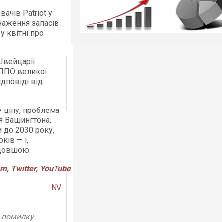
чів Patriot у
наження запасів
 квітні про
Швейцарії
 ППО великої
ідповіді від
 ціну, проблема
я Вашингтона.
 до 2030 року,
ків — і,
 довшою.
am
,
Twitter
,
YouTube
NV
у помилку