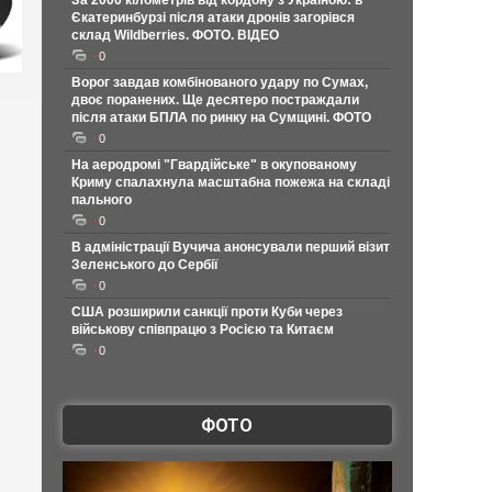
За 2000 кілометрів від кордону з Україною: в
Єкатеринбурзі після атаки дронів загорівся
склад Wildberries. ФОТО. ВІДЕО
0
Ворог завдав комбінованого удару по Сумах,
двоє поранених. Ще десятеро постраждали
після атаки БПЛА по ринку на Сумщині. ФОТО
0
На аеродромі "Гвардійське" в окупованому
Криму спалахнула масштабна пожежа на складі
пального
0
В адміністрації Вучича анонсували перший візит
Зеленського до Сербії
0
США розширили санкції проти Куби через
військову співпрацю з Росією та Китаєм
0
ФОТО