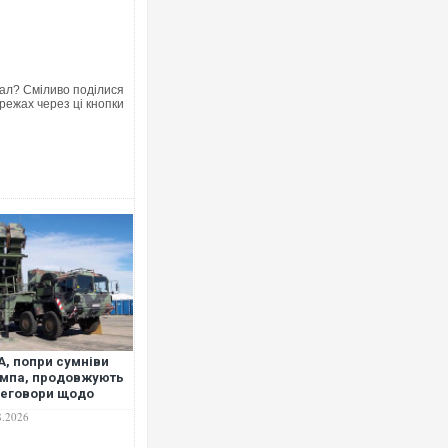
ал? Сміливо поділися
режах через ці кнопки
Ворог завдав комбінованого удару по
двоє поранених. Ще десятеро постр
після атаки БПЛА по ринку на Сумщині
, попри сумніви
мпа, продовжують
еговори щодо
В окупованій Ялті повідомляють про 
обництва
порт: над містом навис стовп чорного
8.2026
ехоплювачів для
ВІДЕО
riot в Україні —