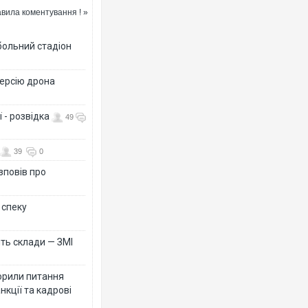
ters
вила коментування ! »
больний стадіон
версію дрона
 - розвідка
49
39
0
зповів про
 спеку
ть склади — ЗМІ
орили питання
нкції та кадрові