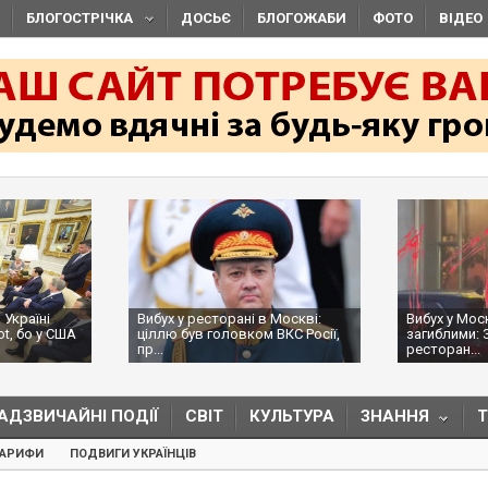
БЛОГОСТРІЧКА
ДОСЬЄ
БЛОГОЖАБИ
ФОТО
ВІДЕО
 Україні
Вибух у ресторані в Москві:
Вибух у Мос
ot, бо у США
ціллю був головком ВКС Росії,
загиблими: 
пр...
ресторан...
АДЗВИЧАЙНІ ПОДІЇ
СВІТ
КУЛЬТУРА
ЗНАННЯ
ТАРИФИ
ПОДВИГИ УКРАЇНЦІВ