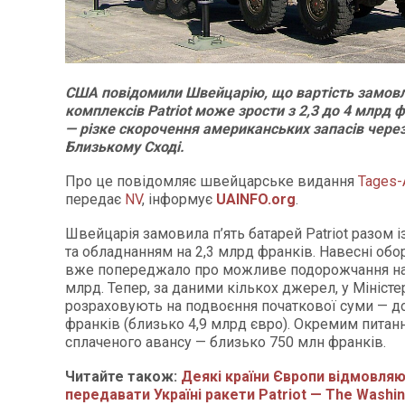
США повідомили Швейцарію, що вартість замов
комплексів Patriot може зрости з 2,3 до 4 млрд 
— різке скорочення американських запасів через
Близькому Сході.
Про це повідомляє швейцарське видання
Tages-
передає
NV
, інформує
UAINFO
.org
.
Швейцарія замовила п’ять батарей Patriot разом 
та обладнанням на 2,3 млрд франків. Навесні об
вже попереджало про можливе подорожчання на 
млрд. Тепер, за даними кількох джерел, у Міністе
розраховують на подвоєння початкової суми — до
франків (близько 4,9 млрд євро). Окремим питан
сплаченого авансу — близько 750 млн франків.
Читайте також:
Деякі країни Європи відмовля
передавати Україні ракети Patriot — The Washi