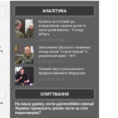
АНАЛІТИКА
Кремль не готовий до
компромісів і прагне досягти
своїх цілей війною, - Foreign
Affairs
03.08.2026 13:02
о
Звільнення Сирського знаменує
та
кінець епохи "старої гвардії" в
українській армії — NYT
23.07.2026 10:32
Повний текст резонансного
брифінга Михайла Федорова
18.07.2026 09:27
ОПИТУВАННЯ
ом
На вашу думку, коли далекобійні санкції
я
України примусять росію сісти за стіл
переговорів?