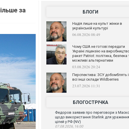
ільше за
БЛОГИ
Надія лише на культ жінки в
українській культурі
06.08.2026 08:49
Чому США не готові передати
Україні ліцензію на виробництв
ракет Patriot: політика, безпека 
можливі альтернативи
03.08.2026 20:24
Перспектива: ЗСУ добомблять і
всі інші склади Wildberries
23.07.2026 11:31
БЛОГОСТРІЧКА
Федоров заявив про переговори з Маск
щодо використання Starlink для ураженн
цілей у РФ (NV)
07.08.2026, 16:00