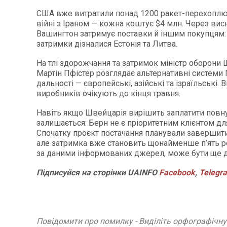
США вже витратили понад 1200 ракет-перехоплюва
війні з Іраном — кожна коштує $4 млн. Через вис
Вашингтон затримує поставки й іншим покупцям: у
затримки дізналися Естонія та Литва.
На тлі здорожчання та затримок міністр оборони 
Мартін Пфістер розглядає альтернативні системи
дальності — європейські, азійські та ізраїльські. В
виробників очікують до кінця травня.
Навіть якщо Швейцарія вирішить заплатити повну
залишається: Берн не є пріоритетним клієнтом дл
Спочатку проєкт постачання планували завершити
але затримка вже становить щонайменше п’ять ро
за даними інформованих джерел, може бути ще
Підписуйся
на
сторінки
UAINFO
Facebook
,
Telegr
Повідомити про помилку - Виділіть орфографічн