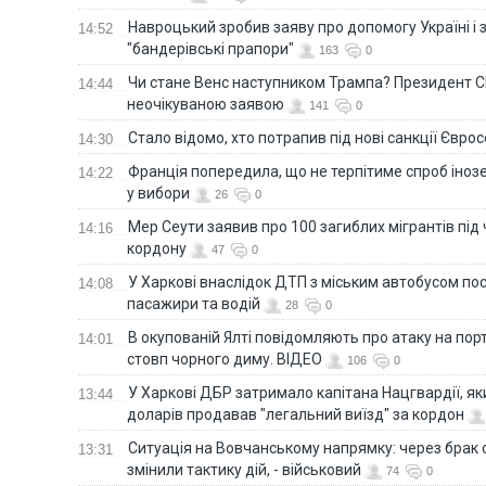
Навроцький зробив заяву про допомогу Україні і 
14:52
"бандерівські прапори"
163
0
Чи стане Венс наступником Трампа? Президент С
14:44
неочікуваною заявою
141
0
Стало відомо, хто потрапив під нові санкції Євро
14:30
Франція попередила, що не терпітиме спроб іно
14:22
у вибори
26
0
Мер Сеути заявив про 100 загиблих мігрантів під
14:16
кордону
47
0
У Харкові внаслідок ДТП з міським автобусом п
14:08
пасажири та водій
28
0
В окупованій Ялті повідомляють про атаку на порт
14:01
стовп чорного диму. ВІДЕО
106
0
У Харкові ДБР затримало капітана Нацгвардії, яки
13:44
доларів продавав "легальний виїзд" за кордон
Ситуація на Вовчанському напрямку: через брак 
13:31
змінили тактику дій, - військовий
74
0